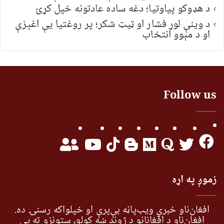
د هډوکو پیاوتیا؛ دغه ساده عادتونه خپل کړئ
د وینې لوړ فشار او ټیټ شکر؛ پر روغتیا یې اغېزې
او د مېوو انتخاب
Follow us
زموږ په اړه
افغان‌ناو خبري ویب‌پاڼه بې‌پرې او خپلواکه رسنۍ ده.
افغان‌ناو د افغانانو د ژوند ښه کولو، ستونزو ته یې