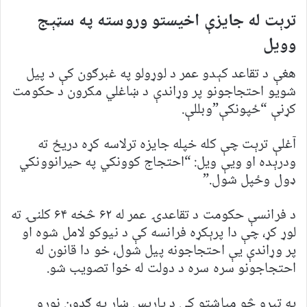
ترېت له جایزې اخیستو وروسته په سټېج
وویل
هغې د تقاعد کېدو عمر د لوړولو په غبرګون کې د پیل
شویو احتجاجونو پر وړاندې د ښاغلي مکرون د حکومت
کړنې “ځپونکې”وبللې.
آغلې ترېت چې کله خپله جایزه ترلاسه کړه دریځ ته
ودرېده او ویې ویل: “احتجاج کوونکي په حیرانوونکي
ډول وځپل شول.”
د فرانسې حکومت د تقاعدۍ عمر له ۶۲ څخه ۶۴ کلنۍ ته
لوړ کړ، چې دا پرېکړه فرانسه کې د نیوکو لامل شوه او
پر وړاندې یې احتجاجونه پیل شول، خو دا قانون له
احتجاجونو سره سره د دولت له خوا تصویب شو.
په تېرو څو میاشتو کې د پاریس ښار په ګډون نورو