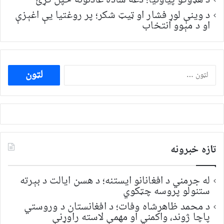
د وینې لوړ فشار او ټیټ شکر؛ پر روغتیا یې اغېزې
او د مېوو انتخاب
ددی
لپاره
لټون:
تازه خبرونه
له جرمني د افغانانو ایستنه؛ د هسن ایالت د بېرته
ستنولو پروسه چټکوي
د محمد ظاهرشاه وفات؛ د افغانستان د وروستي
پاچا ژوند، واکمني او مهمې لاسته راوړنې