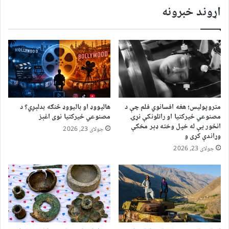
اړوند خبرونه
متروپولیس؛ هغه افسانوي فلم چې د
هالیووډ او بالیووډ څنګه بدلېږي؟ د
مصنوعي ځیرکتیا او راتلونکې نړۍ
مصنوعي ځیرکتیا نوی اغېز
انځور یې له خپل وخته ډېر مخکې
جولای 23, 2026
وړاندې کړی و
جولای 23, 2026