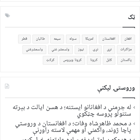
ټک
افغان
افغانستان
امریکا
سوله
سیمه
طالبان
قطر
مزاکرات
نړی
نړۍ
نیوز
ولسمشر غني
ولسمشرغني
پاکستان
کابل
کرونا
کرونا ویروس
کرکټ
وروستۍ ليکنې
له جرمني د افغانانو ایستنه؛ د هسن ایالت د بېرته
ستنولو پروسه چټکوي
د محمد ظاهرشاه وفات؛ د افغانستان د وروستي
پاچا ژوند، واکمني او مهمې لاسته راوړنې
د هډوکو پیاوتیا؛ دغه ساده عادتونه خپل کړئ