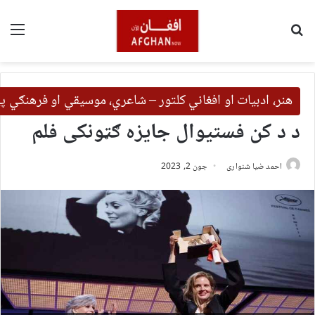
لټون
مین
هنر، ادبیات او افغاني کلتور – شاعري، موسیقي او فرهنګي 
د د کن فستیوال جایزه ګټونکی فلم
احمد ضیا شنواری
جون 2, 2023