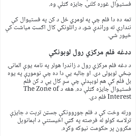
فستیوال غوره کلنۍ جایزه ګټلې وه.
تمه ده دا فلم چې په لومړي ځل د کن په فستیوال کې
نندارې ته وړاندې شو، د راتلونکي کال اګسټ میاشت کې
خپور شي.
ددغه فلم مرکزي رول لوبونکې
د دغه فلم مرکزي رول د زاندرا هولر په نامه یوې المانۍ
ښځې لوبولی دی. او جالبه یې دا ده چې نوموړې په یوه
بل فلم کې هم لوبېدلې چې سږ کال یې د کن فلم
فستیوال جایزه ګټلې ده. هغه د The Zone of
Interest فلم دی.
ورته وخت کې د فلم جوړوونکې جسټن ترېت د جایزې
ترلاسه کولو له فرصته په ګټې اخیستنې د اېمانوېل
مکرون پر حکومت نیوکه وکړه.