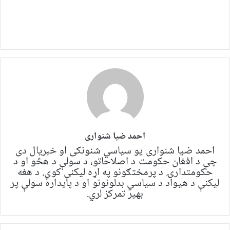
احمد ضیا شنواری
احمد ضیا شنواری یو سياسي شنونکی او خبریال دی
چې د افغان حکومت د اصلاحاتو، د سولې د هڅو او د
حکومتدارۍ د پرمختګونو په اړه لیکنې کوي. د هغه
لیکنې د هیواد د سیاسي بدلونونو او د پایداره سولې پر
بهیر تمرکز لري.