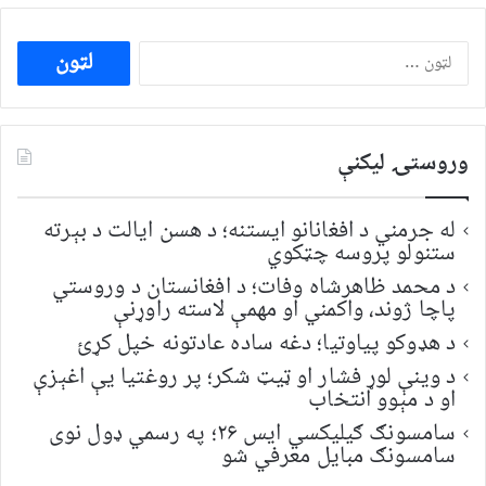
ددی
لپاره
لټون:
وروستۍ ليکنې
له جرمني د افغانانو ایستنه؛ د هسن ایالت د بېرته
ستنولو پروسه چټکوي
د محمد ظاهرشاه وفات؛ د افغانستان د وروستي
پاچا ژوند، واکمني او مهمې لاسته راوړنې
د هډوکو پیاوتیا؛ دغه ساده عادتونه خپل کړئ
د وینې لوړ فشار او ټیټ شکر؛ پر روغتیا یې اغېزې
او د مېوو انتخاب
سامسونګ ګیلیکسي ایس ۲۶؛ په رسمي ډول نوی
سامسونګ مبایل معرفي شو