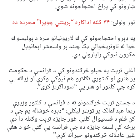
ښارونو کې پراخ احتجاجونه شوي.
نور ولولئ:
۳۴ کلنه اداکاره “پرینتي چوپړا” مجرده ده
په ډېرو احتجاجونو کې له لاریونیانو سره د پولیسو له
خوا له تاوتریخوالي ډک چلند پر ولسمشر اېمانوېل
مکرون نیوکې راپارولي‌ دي.
آغلې ترېت په خپلو څرګندونو کې د فرانسې د حکومت
پر هنري او کلتوري تګلارو هم نیوکې وکړې او زیاته یې
کړه چې کلتور او هنر یې “سوداګریز کړی”.
د جستن ترېت څرګندونو ته د فرانسې د کلتور وزیرې
ریما عبدالمالک پر ټوېټر لیکلي: “ډېره خوشاله یم چې د
کن فلم د فستیوال کلنۍ غور جایزه ترېت وګټله دا دې
برخه کې لسمه جایزه ده چې فرانسه یې ګټې خو د هغې
غیر عادلانه څرګندونو حیرانه کړم.”