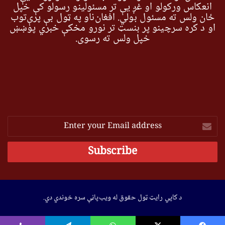
انعکاس ورکولو او غږ یې تر مسئولینو رسولو کې خپل
ځان ولس ته مسئول بولي. افغان‌ناو په ټول بې پرې‌توب
او د کره سرچینو پر بنسټ تر نورو مخکې خبري پوښښ
خپل ولس ته رسوي.
Enter
your
Email
address
د کاپي رایټ ټول حقوق له ویب‌پاڼې سره خوندي دي.