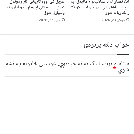
افغانستان ته د سېلانیانو راماتېدل؛ په
سرپل کې اووه تاریخي اثار وموندل
درېیو میاشتو کې د بهرنیو لیدونکو تګ
شول او د ساتنې لپاره اړوندو ادارو ته
راتګ زیات شوی
وسپارل شول
جولای 23, 2026
جون 23, 2026
ځواب دلته پرېږدئ
ستاسو برېښناليک به نه خپريږي.
غوښتى ځایونه په نښه
شوي
*
څ
ر
گ
ن
د
و