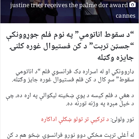
justine triet receives the palme dor award
cannes
“د سقوط اناتومي” په نوم فلم جوړوونکې
“جسټن ترېت” د کن فستیوال غوره کلنۍ
جایزه وګټله
ډاروونکي او له اسراره ډک فرانسوي فلم “د اناتومي
سقوط” سږ کال د کن فلم فستیوال غوره جایز وګټله.
د هغې د فلم کیسه د یوې ښځینه لیکوالې په اړه ده، چې
د خپل مېړه په وژنه تورنه ده.
نور ولولئ:
د ترکيې تر تولو ښکلې اداکاره
له آغلې ترېت مخکې دوو نورو فرانسوۍ ښځو هم د کن