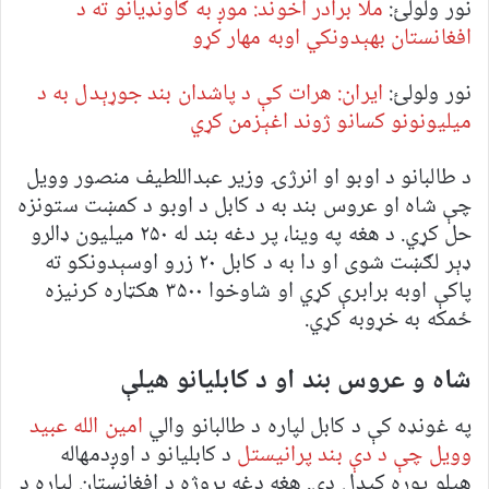
نور ولولئ:
ملا برادر اخوند: موږ به ګاونډیانو ته د
افغانستان بهېدونکي اوبه مهار کړو
نور ولولئ:
ایران: هرات کې د پاشدان بند جوړېدل به د
میلیونونو کسانو ژوند اغېزمن کړي
د طالبانو د اوبو او انرژۍ وزیر عبداللطیف منصور وویل
چې شاه او عروس بند به د کابل د اوبو د کمښت ستونزه
حل کړي. د هغه په وینا، پر دغه بند له ۲۵۰ میلیون ډالرو
ډېر لګښت شوی او دا به د کابل ۲۰ زرو اوسېدونکو ته
پاکې اوبه برابرې کړي او شاوخوا ۳۵۰۰ هکټاره کرنیزه
ځمکه به خړوبه کړي.
شاه و عروس بند او د کابلیانو هیلې
په غونډه کې د کابل لپاره د طالبانو والي
امین الله عبید
وویل چې د دې بند پرانیستل
د کابلیانو د اوږدمهاله
هيلو پوره کېدل دي. هغه دغه پروژه د افغانستان لپاره د