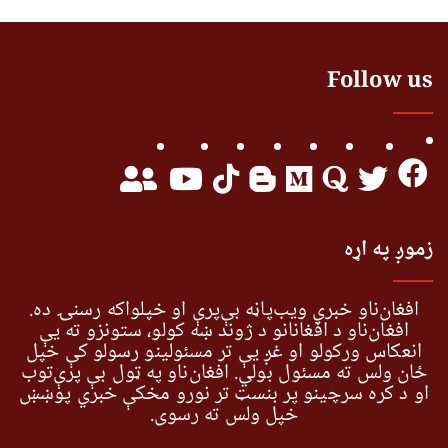
Follow us
زموږ په اړه
افغان‌ناو خبري ویب‌پاڼه بې‌پرې او خپلواکه رسنۍ ده.
افغان‌ناو د افغانانو د ژوند ښه کولو، ستونزو ته یې
انعکاس ورکولو او غږ یې تر مسئولینو رسولو کې خپل
ځان ولس ته مسئول بولي. افغان‌ناو په ټول بې پرې‌توب
او د کره سرچینو پر بنسټ تر نورو مخکې خبري پوښښ
خپل ولس ته رسوي.