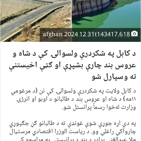
afghan 2024 12 31t143417.618
د کابل په شکردرې ولسوالۍ کې د شاه و
عروس بند چارې بشپړې او ګټې اخیستنې
ته وسپارل شو
د کابل ولایت په شکردرې ولسوالۍ کې نن (د مرغومي
۱۱مه) د شاه او عروس بند د طالبانو د اوبو او انرژۍ
وزارت له‌خوا رسماً پرانستل شو.
په دې اړه جوړې شوې غونډې ته د طالبانو ګڼ جګپوړي
چارواکي راغلي وو. د ریاست الوزرا اقتصادي مرستیال
ملا عبدالغني برادر د بند د پرانیستې په مراسمو کې