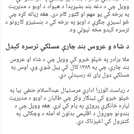
وویل چې د دغه بند بشپړېدا د هېواد د اوبو د مدیریت
په برخه کې یو مهم او ګټور ګام دی. هغه زیاته کړه چې
څو لسیزې جګړې د اوبو په برخه کې د بنسټیزو کارونو د
ترسره کېدو مخه نیولې وه.
د شاه و عروس بند چارې مسلکي ترسره کېدل
ملا برادر په خپلو خبرو کې وویل چې د شاه او عروس
بند چارې، چې په ۱۳۸۹ کال کې پیل شوې وې، اوس په
مسلکي ډول پای ته رسېدلې دي.
د ریاست الوزرا اداري مرستیال عبدالسلام حنفي بیا په
خپلو خبرو کې ټینګار وکړ چې طالبان د اوبو د مدیریت
لپاره ځانګړې پروژې په پام کې لري. هغه وویل چې د
بندونو جوړول د اقلیمي بدلون له امله د وچکالۍ په
کنټرول کې اغېزناک دي.