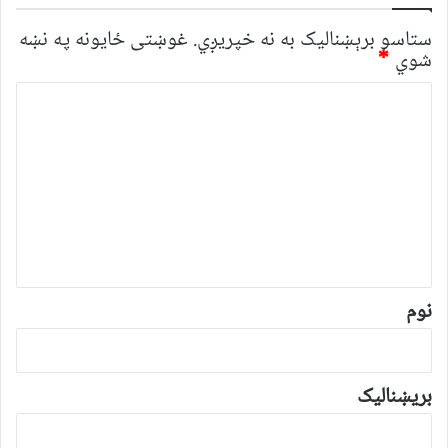
ستاسو برېښناليک به نه خپريږي.
غوښتى ځایونه په نښه
شوي
*
څ
ر
گ
ن
د
و
ن
*
نوم
بریښنالیک