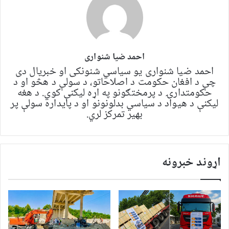
احمد ضیا شنواری
احمد ضیا شنواری یو سياسي شنونکی او خبریال دی
چې د افغان حکومت د اصلاحاتو، د سولې د هڅو او د
حکومتدارۍ د پرمختګونو په اړه لیکنې کوي. د هغه
لیکنې د هیواد د سیاسي بدلونونو او د پایداره سولې پر
بهیر تمرکز لري.
اړوند خبرونه