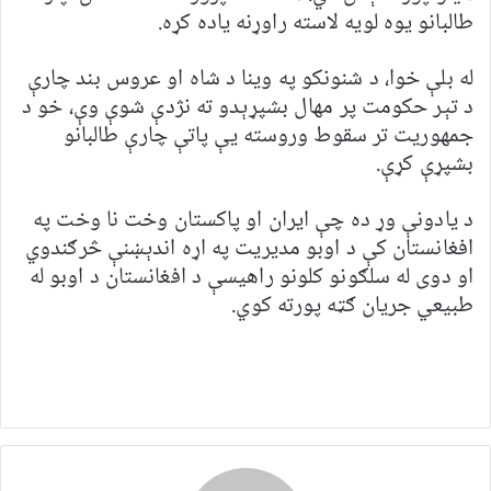
طالبانو یوه لویه لاسته راوړنه یاده کړه.
له بلې خوا، د شنونکو په وینا د شاه او عروس بند چارې
د تېر حکومت پر مهال بشپړېدو ته نژدې شوې وې، خو د
جمهوریت تر سقوط وروسته یې پاتې چارې طالبانو
بشپړې کړې.
د یادونې وړ ده چې ایران او پاکستان وخت نا وخت په
افغانستان کې د اوبو مدیریت په اړه اندېښنې څرګندوي
او دوی له سلګونو کلونو راهیسې د افغانستان د اوبو له
طبیعي جریان ګټه پورته کوي.