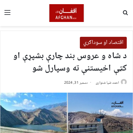
لټون
مین
اقتصاد او سوداګري
د شاه و عروس بند چارې بشپړې او
کټې اخیستنې ته وسپارل شو
احمد ضیا شنواری
دسمبر 31, 2024