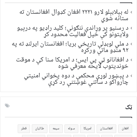
له بېلابېلو لارو ۲۲۲۱ افغان کډوال افغانستان ته
ستانه شوي
د رسنیو پر وړاندې ننګونې؛ کلید راډیو په درېیو
ولایتونو کې خپل فعالیت محدود کړ
د ملي لوبډلې تاریخي بریا؛ افغانستان ایرلنډ ته په
۹۲ منډو ماتې ورکړه
د افغانانو ټي پي ایس؛ د امریکا سنا کې د موقت
خونديتوب لایحه معرفي شوه
د پېښور لوړې محکمې د دوه پخواني امنیتي
چارواکو د ساتنې غوښتنې رد کړې
ټک
افغان
افغانستان
امریکا
سوله
سیمه
طالبان
قطر