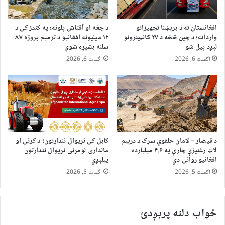
افغانستان ته د برېښنا تجهیزاتو
د چغه او آقتاش پلونه؛ په کندز کې د
واردات؛ د چین څخه د ۲۷ کانټینرونو
۱۲ میلیونه افغانیو د ترمیم پروژه ۸۷
لېږد پیل شو
سلنه بشپړه شوې
اگست 6, 2026
اگست 6, 2026
د قیصار – لامان حلقوي سړک د درېیم
کابل کې نړیوال نندارتون؛ د کرنې او
لاټ رغنیزې چارې په ۴.۶ میلیارده
مالدارۍ لومړنی نړیوال نندارتون
افغانیو روانې دي
پیلېږي
اگست 5, 2026
اگست 5, 2026
ځواب دلته پرېږدئ