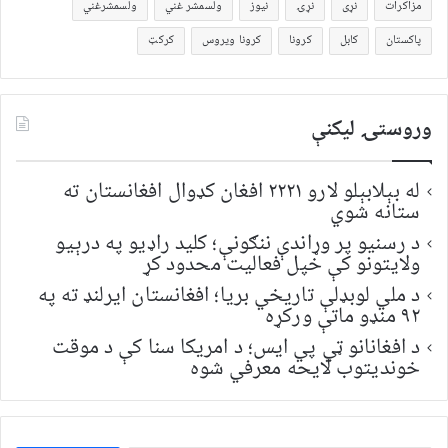
مزاکرات
نړی
نړۍ
نیوز
ولسمشر غني
ولسمشرغني
پاکستان
کابل
کرونا
کرونا ویروس
کرکټ
وروستۍ ليکنې
له بېلابېلو لارو ۲۲۲۱ افغان کډوال افغانستان ته
ستانه شوي
د رسنیو پر وړاندې ننګونې؛ کلید راډیو په درېیو
ولایتونو کې خپل فعالیت محدود کړ
د ملي لوبډلې تاریخي بریا؛ افغانستان ایرلنډ ته په
۹۲ منډو ماتې ورکړه
د افغانانو ټي پي ایس؛ د امریکا سنا کې د موقت
خونديتوب لایحه معرفي شوه