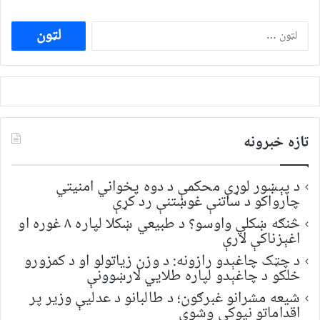
ددی
لپاره
لټون:
تازه خبرونه
د پېښور لوړې محکمې د دوه پخواني امنیتي
چارواکو د ساتنې غوښتنې رد کړې
څنګه ښکلي واوسو؟ د طبیعي ښکلا لپاره ۸ غوره او
اغېزناکې لارې
د چټک چاغېدو رازونه: د وزن زیاتولو او د کمزورو
خلکو د چاغېدو لپاره طلایي لارښوونې
شیعه مشرانو غبرګون؛ د طالبانو د عدلیې وزیر پر
اقداماتو نیوکې وشوې