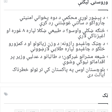
وروستۍ ليکنې
د پېښور لوړې محکمې د دوه پخواني امنیتي
چارواکو د ساتنې غوښتنې رد کړې
څنګه ښکلي واوسو؟ د طبیعي ښکلا لپاره ۸ غوره او
اغېزناکې لارې
د چټک چاغېدو رازونه: د وزن زیاتولو او د کمزورو
خلکو د چاغېدو لپاره طلایي لارښوونې
شیعه مشرانو غبرګون؛ د طالبانو د عدلیې وزیر پر
اقداماتو نیوکې وشوې
بلوچستان اوس په پاکستان کې تر ټولو خطرناک
ایالت دی
ټک