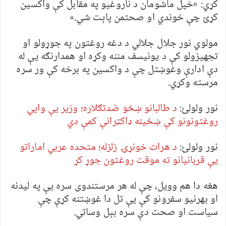
کړي: «خپل ماشومان د ناروغیو په مقابل کې واکسین
کړئ چې خوندي او صحتمن پاېت شي.»
مولوي نور جلال جلالي د دغه روغتون په جوړولو او
تجهیزولو کې د یونیسف مننه وکړه او همدارنګه یې له
دې ادارې وغوښتل چې د واکسین په برخه کې ور سره
مرسته وکړي.
نور ولولئ:
د طالبانو ښځو ضدتګلاره؛ وزیر یې وايي
روغتونونو کې ښځینه ډاکټرانې کمې دي
نور ولولئ:
د هرات خونړۍ زلزله؛ متحده عربي اماراتو
یې قربانیانو ته موقت روغتون جوړ کړ
هغه دا هم وویل، چې له هر مرستندوی سره یې په لیدنه
او بهرنیو سفرونو کې یې تل دا غوښتنه کړې چې
سیاست او صحت دې سره بېل وساتي.