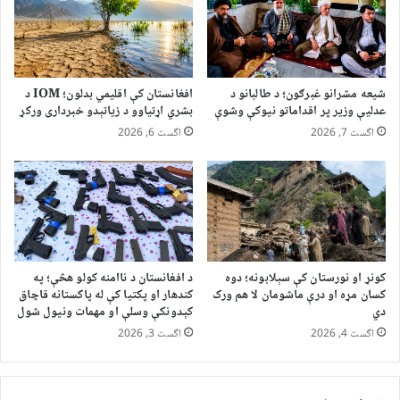
شیعه مشرانو غبرګون؛ د طالبانو د
افغانستان کې اقلیمي بدلون؛ IOM د
عدلیې وزیر پر اقداماتو نیوکې وشوې
بشري اړتیاوو د زیاتېدو خبرداری ورکړ
اگست 7, 2026
اگست 6, 2026
کونړ او نورستان کې سېلابونه؛ دوه
د افغانستان د ناامنه کولو هڅې؛ په
کسان مړه او درې ماشومان لا هم ورک
کندهار او پکتیا کې له پاکستانه قاچاق
دي
کېدونکې وسلې او مهمات ونیول شول
اگست 4, 2026
اگست 3, 2026