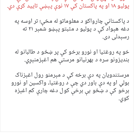
پولیو ۱۸ او په پاکستان کې ۱۷ نوې پېښې تایید کړې دي.
د پاکستاني چارواکو د معلوماتو له مخې؛ تر اوسه په
دغه هېواد کې د پولیو د مثبتو پېښو شمېر ۲۱ ته
رسېدلی دی.
خو په روغتیا او نورو برخو کې پر ښځو د طالبانو له
بندیزونو سره د بهرنیانو مرستې هم اغېزمنېږي.
مرستندویان په دې برخه کې د مېرمنو رول اغېزناک
بولي او په دې باور دي چې د روغتیا، واکسین او نورو
برخو کې د ښځو بې برخې کول دغه چارې کم اغېزه
کوي.