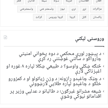
افغان
افغانستان
امریکا
سوله
سیمه
طالبان
قطر
مزاکرات
نړی
نړۍ
نیوز
ولسمشر غني
ولسمشرغني
پاکستان
کابل
کرونا
کرونا ویروس
کرکټ
وروستۍ ليکنې
د پېښور لوړې محکمې د دوه پخواني امنیتي
چارواکو د ساتنې غوښتنې رد کړې
څنګه ښکلي واوسو؟ د طبیعي ښکلا لپاره ۸ غوره او
اغېزناکې لارې
د چټک چاغېدو رازونه: د وزن زیاتولو او د کمزورو
خلکو د چاغېدو لپاره طلایي لارښوونې
شیعه مشرانو غبرګون؛ د طالبانو د عدلیې وزیر پر
اقداماتو نیوکې وشوې