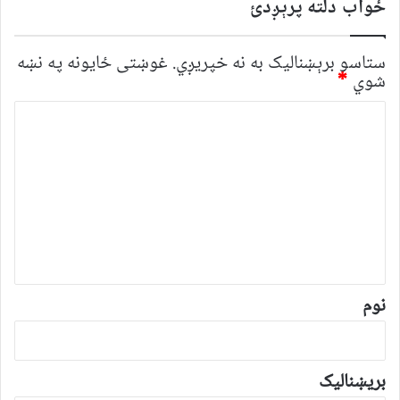
ځواب دلته پرېږدئ
ستاسو برېښناليک به نه خپريږي.
غوښتى ځایونه په نښه
شوي
*
څ
ر
گ
ن
د
و
ن
*
نوم
بریښنالیک