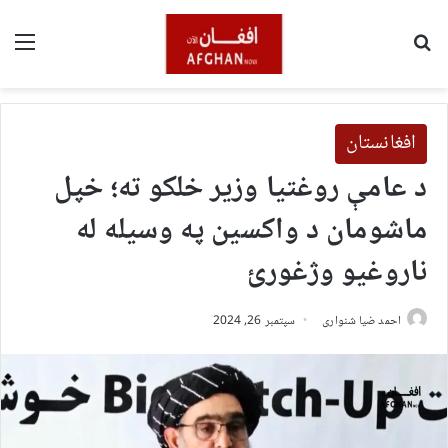
لټون
مین
افغانستان
د عامې روغتیا وزیر خلکو ته؛ خپل
ماشومان د واکسین په وسیله له
ناروغیو وژغورئ
احمد ضیا شنواری
سپتمبر 26, 2024