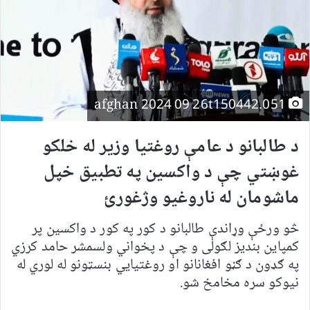
afghan 2024 09 26t150442.051
د طالبانو د عامې روغتیا وزیر له خلکو
غوښتي چې د واکسین په تطبیق خپل
ماشومان له ناروغیو وژغورئ
څو ورځې وړاندې طالبانو د کور په کور د واکسین پر
کمپاین بندیز لګولی و چې د پخواني ولسمشر حامد کرزي
په ګډون د ګڼو افغانانو او روغتیايي بنسټونو له لوري له
نیوکو سره مخامخ شو.