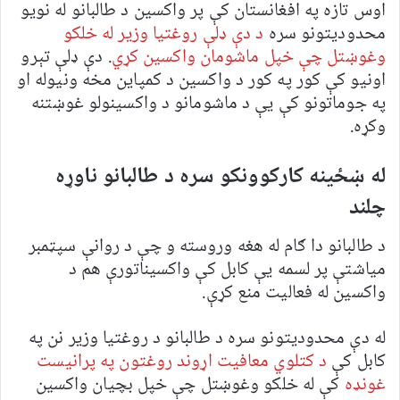
اوس تازه په افغانستان کې پر واکسین د طالبانو له نویو
محدودیتونو سره
د دې ډلې روغتیا وزیر له خلکو
وغوښتل چې خپل ماشومان واکسین کړي
. دې ډلې تېرو
اونیو کې کور په کور د واکسین د کمپاین مخه ونیوله او
په جوماتونو کې یې د ماشومانو د واکسینولو غوښتنه
وکړه.
له ښځینه کارکوونکو سره د طالبانو ناوړه
چلند
د طالبانو دا ګام له هغه وروسته و چې د روانې سپټمبر
میاشتې پر لسمه یې کابل کې واکسیناتورې هم د
واکسین له فعالیت منع کړې.
له دې محدودیتونو سره د طالبانو د روغتیا وزیر نن په
کابل کې
د کتلوي معافیت اړوند روغتون په پرانیست
غونډه
کې له خلکو وغوښتل چې خپل بچیان واکسین