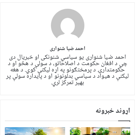
احمد ضیا شنواری
احمد ضیا شنواری یو سياسي شنونکی او خبریال دی
چې د افغان حکومت د اصلاحاتو، د سولې د هڅو او د
حکومتدارۍ د پرمختګونو په اړه لیکنې کوي. د هغه
لیکنې د هیواد د سیاسي بدلونونو او د پایداره سولې پر
بهیر تمرکز لري.
اړوند خبرونه