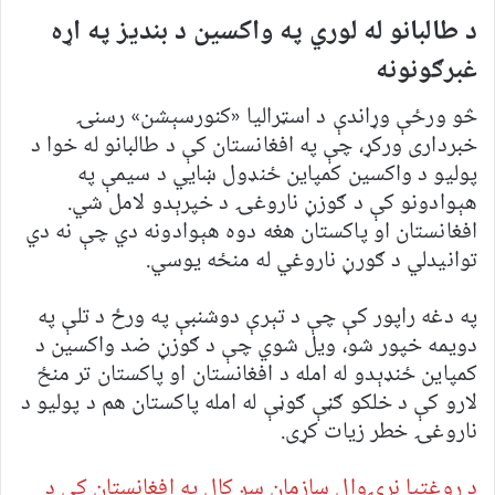
د طالبانو له لوري په واکسین د بندیز په اړه
غبرګونونه
څو ورځې وړاندې د اسټرالیا «کنورسېشن» رسنۍ
خبرداری ورکړ، چې په افغانستان کې د طالبانو له خوا د
پولیو د واکسین کمپاین ځنډول ښايي د سیمې په
هېوادونو کې د ګوزڼ ناروغۍ د خپرېدو لامل شي.
افغانستان او پاکستان هغه دوه هېوادونه دي چې نه دي
توانیدلي د ګورڼ ناروغي له منځه یوسي.
په دغه راپور کې چې د تېرې دوشنبې په ورځ د تلې په
دویمه خپور شو، ویل شوي چې د ګوزڼ ضد واکسین د
کمپاین ځنډېدو له امله د افغانستان او پاکستان تر منځ
لارو کې د خلکو ګڼې ګوڼې له امله پاکستان هم د پولیو د
ناروغۍ خطر زیات کړی.
د روغتیا نړۍوال سازمان سږ کال په افغانستان کې د