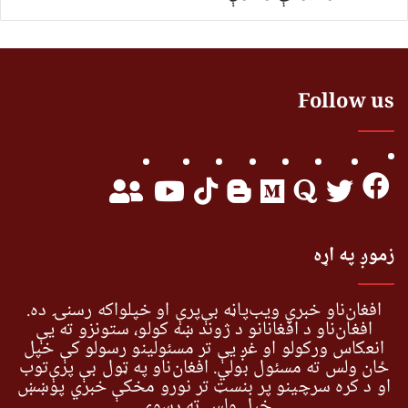
Follow us
زموږ په اړه
افغان‌ناو خبري ویب‌پاڼه بې‌پرې او خپلواکه رسنۍ ده.
افغان‌ناو د افغانانو د ژوند ښه کولو، ستونزو ته یې
انعکاس ورکولو او غږ یې تر مسئولینو رسولو کې خپل
ځان ولس ته مسئول بولي. افغان‌ناو په ټول بې پرې‌توب
او د کره سرچینو پر بنسټ تر نورو مخکې خبري پوښښ
خپل ولس ته رسوي.