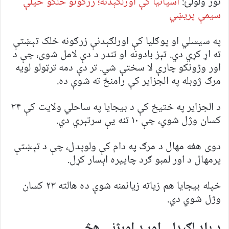
نور ولولئ:
اسپانیا کې اورلګېدنه؛ زرګونو خلکو خپلې
سیمې پریښي
په سیسلي او پوګلیا کې اورلګېدنې زرګونه خلک تېښتې
ته اړ کړي دي. تېز بادونه او تندر د دې لامل شوی، چې د
اور وژونکو چارې لا سختې شي. تر دې دمه ترټولو لویه
مرګ ژوبله په الجزایر کې رامنځ ته شوې ده.
د الجزایر په ختیځ کې د بیجایا په ساحلي ولایت کې ۳۴
کسان وژل شوي، چې ۱۰ تنه یې سرتېري دي.
دوی هغه مهال د مرګ په دام کې ولوېدل، چې د تېښتې
پرمهال د اور لمبو ګرد چاپیره اېسار کړل.
خپله بیجایا هم زیاته زیانمنه شوې ده هالته ۲۳ کسان
وژل شوي دي.
د یاد لګېدلي اور د اورژنې هڅې