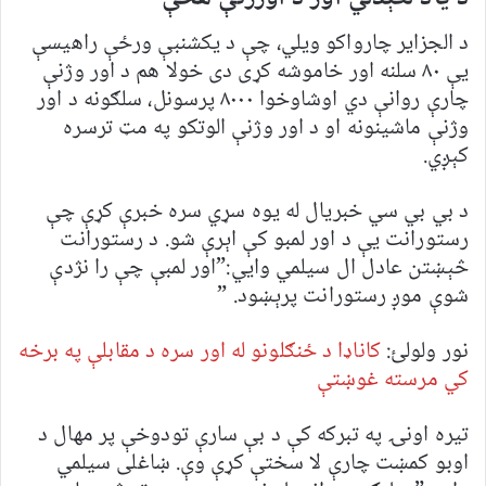
د الجزایر چارواکو ویلي، چې د یکشنبې ورځې راهیسې
یې ۸۰ سلنه اور خاموشه کړی دی خولا هم د اور وژنې
چارې روانې دي اوشاوخوا ۸۰۰۰ پرسونل، سلګونه د اور
وژنې ماشینونه او د اور وژنې الوتکو په مټ ترسره
کېږي.
د بي بي سي خبریال له یوه سړي سره خبرې کړې چې
رستورانت یې د اور لمبو کې اېرې شو. د رستورانت
څېښتن عادل ال سیلمي وايي:”اور لمبې چې را نژدې
شوې موږ رستورانت پرېښود. ”
نور ولولئ:
کاناډا د ځنګلونو له اور سره د مقابلې په برخه
کي مرسته غوښتې
تیره اونۍ په تبرکه کې د بې سارې تودوخې پر مهال د
اوبو کمښت چارې لا سختې کړې وې. ښاغلی سیلمي