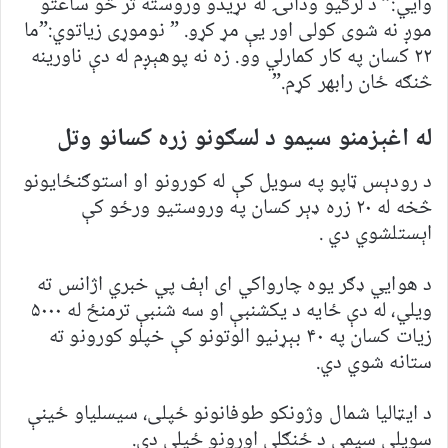
وايي:” د لرګیو ودانۍ له نړيدو وروسته تر څو ساعتو
موږ نه شوی کولی اور یې مړ کړو. ” نوموړی زیاتوي:”ما
۲۲ کسان په کار کمارلي وو. زه نه پوهېږم له دې ناورینه
څنګه ځان رابهر کړم.”
له اغېزمنو سیمو د لسګونو زره کسانو وتل
د رودېس ټاپو په سویل کې له کورونو او استوګنځایونو
څخه له ۲۰ زره ډېر کسان په وروستیو ورځو کې
اېستلشوي دي .
د هوايي ډګر یوه چارواکي ای اېف پي خبري اژانس ته
ویلي، له دې ځایه د یکشنبې او سه شنبې ترمنځ له ۵۰۰۰
زیات کسان په ۴۰ بېړنیو الوتونو کې خپلو کورونو ته
ستانه شوي دي.
د ایټالیا شمال وژونکو طوفانونو ځپلی، سیسلياو ځینې
سویلي سیمې د ځنګلي اورونو ځپلې دي.