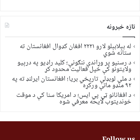
تازه خبرونه
له بېلابېلو لارو ۲۲۲۱ افغان کډوال افغانستان ته
ستانه شوي
د رسنیو پر وړاندې ننګونې؛ کلید راډیو په درېیو
ولایتونو کې خپل فعالیت محدود کړ
د ملي لوبډلې تاریخي بریا؛ افغانستان ایرلنډ ته په
۹۲ منډو ماتې ورکړه
د افغانانو ټي پي ایس؛ د امریکا سنا کې د موقت
خونديتوب لایحه معرفي شوه