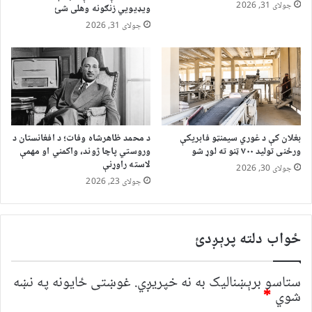
جولای 31, 2026
ویډیويي زنګونه وهلی شئ
جولای 31, 2026
بغلان کې د غوري سیمنټو فابریکې
د محمد ظاهرشاه وفات؛ د افغانستان د
ورځنی تولید ۷۰۰ ټنو ته لوړ شو
وروستي پاچا ژوند، واکمني او مهمې
لاسته راوړنې
جولای 30, 2026
جولای 23, 2026
ځواب دلته پرېږدئ
ستاسو برېښناليک به نه خپريږي.
غوښتى ځایونه په نښه
شوي
*