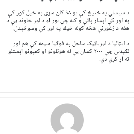
د سیسلي په ختیځ کې یو ۹۸ کلن سړی په خپل کور کې
په اور کې اېسار پاتې و کله چې لور او د لور خاوند یې د
هغه د ژغورنې هڅه کوله خپله په اور کې وسوځېدل.
د ایټالیا د اډریاټیک ساحل په فوګیا سیمه کې هم اور
لګېدلی چې ۲۰۰۰ کسان یې له هوټلونو او کمپونو اېستلو
ته اړ کړي دي.