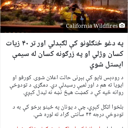
California Wildfires
په دغو ځنګلونو کې لګېدلي اور تر ۴۰ زیات
کسان وژلي او په زرګونه کسان له سیمې
ایستل شوي
د رودېس ټاپو کې بېړنی حالت اعلان شوی. کورفو او
ایویا ته هم د اور لمبې رسیدلې دي. دمګړۍ د تودوخې
روانه څپه کې د کمښت هیڅ نښه نه لیدل کېږي.
بلخوا اټکل کېږي، چې د یونان په ځینو برخو کې به د
تودوخې درجه ۴۴ سانتی ګراد ته لوړه شي.