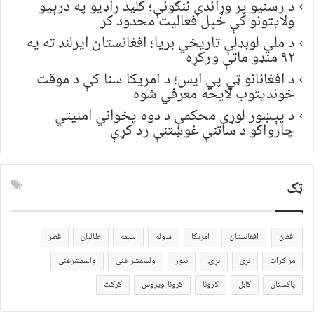
د رسنیو پر وړاندې ننګونې؛ کلید راډیو په درېیو
ولایتونو کې خپل فعالیت محدود کړ
د ملي لوبډلې تاریخي بریا؛ افغانستان ایرلنډ ته په
۹۲ منډو ماتې ورکړه
د افغانانو ټي پي ایس؛ د امریکا سنا کې د موقت
خونديتوب لایحه معرفي شوه
د پېښور لوړې محکمې د دوه پخواني امنیتي
چارواکو د ساتنې غوښتنې رد کړې
ټک
افغان
افغانستان
امریکا
سوله
سیمه
طالبان
قطر
مزاکرات
نړی
نړۍ
نیوز
ولسمشر غني
ولسمشرغني
پاکستان
کابل
کرونا
کرونا ویروس
کرکټ