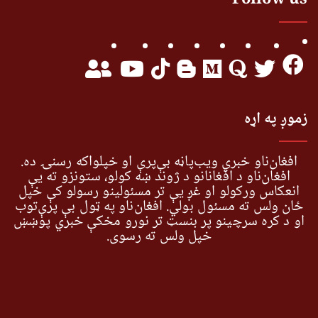
Follow us
زموږ په اړه
افغان‌ناو خبري ویب‌پاڼه بې‌پرې او خپلواکه رسنۍ ده.
افغان‌ناو د افغانانو د ژوند ښه کولو، ستونزو ته یې
انعکاس ورکولو او غږ یې تر مسئولینو رسولو کې خپل
ځان ولس ته مسئول بولي. افغان‌ناو په ټول بې پرې‌توب
او د کره سرچینو پر بنسټ تر نورو مخکې خبري پوښښ
خپل ولس ته رسوي.