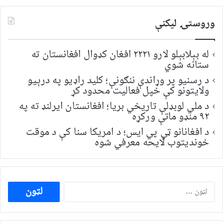
وروستۍ ليکنې
له بېلابېلو لارو ۲۲۲۱ افغان کډوال افغانستان ته
ستانه شوي
د رسنیو پر وړاندې ننګونې؛ کلید راډیو په درېیو
ولایتونو کې خپل فعالیت محدود کړ
د ملي لوبډلې تاریخي بریا؛ افغانستان ایرلنډ ته په
۹۲ منډو ماتې ورکړه
د افغانانو ټي پي ایس؛ د امریکا سنا کې د موقت
خونديتوب لایحه معرفي شوه
ددی
لپاره
لټون: