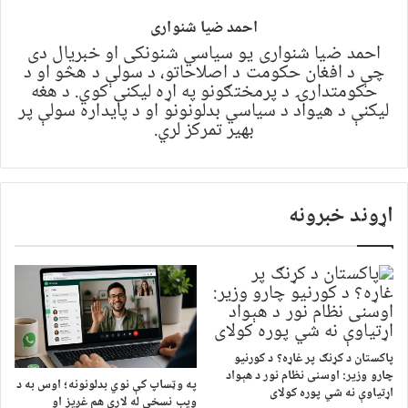
احمد ضیا شنواری
احمد ضیا شنواری یو سياسي شنونکی او خبریال دی
چې د افغان حکومت د اصلاحاتو، د سولې د هڅو او د
حکومتدارۍ د پرمختګونو په اړه لیکنې کوي. د هغه
لیکنې د هیواد د سیاسي بدلونونو او د پایداره سولې پر
بهیر تمرکز لري.
اړوند خبرونه
پاکستان د کړنګ پر غاړه؟ د کورنیو
چارو وزیر: اوسنی نظام نور د هېواد
په وټساپ کې نوي بدلونونه؛ اوس به د
اړتیاوې نه شي پوره کولای
ویب نسخې له لارې هم غږیز او