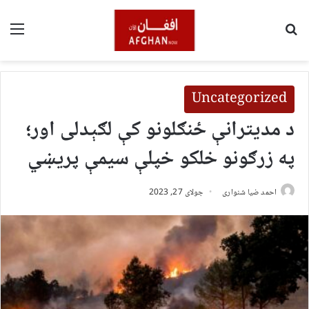
لټون
مین
Uncategorized
د مدیترانې ځنګلونو کې لګېدلی اور؛
په زرګونو خلکو خپلې سیمې پریښي
احمد ضیا شنواری
جولای 27, 2023