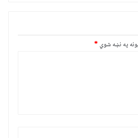
نه په نښه شوي
*