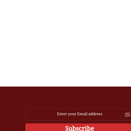
Ente
you
Emai
addres