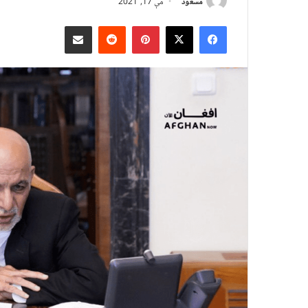
مسعود
مې 17, 2021
X
Facebook
Pinterest
Reddit
د بریښنالیک له لارې شریک کړئ