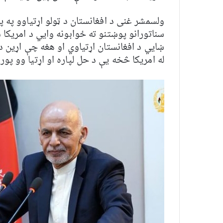
ولسمشر غنی د افغانستان د ټولو اړتياوو په پ
سناتورانو پوښتنو ته ځوابونه وايي د امريکا
ښايي د افغانستان اړتیاوي او هغه چې اړين 
له امريکا څخه يې د حل لپاره او اړتيا وو پور