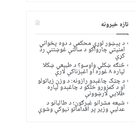
تازه خبرونه
د پېښور لوړې محکمې د دوه پخواني
امنیتي چارواکو د ساتنې غوښتنې رد
کړې
څنګه ښکلي واوسو؟ د طبیعي ښکلا
لپاره ۸ غوره او اغېزناکې لارې
د چټک چاغېدو رازونه: د وزن زیاتولو
او د کمزورو خلکو د چاغېدو لپاره
طلایي لارښوونې
شیعه مشرانو غبرګون؛ د طالبانو د
عدلیې وزیر پر اقداماتو نیوکې وشوې