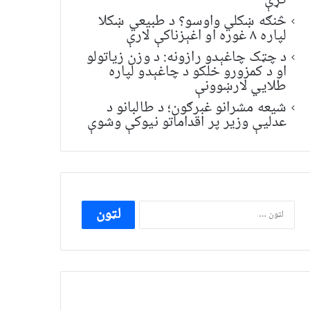
کړې
څنګه ښکلي واوسو؟ د طبیعي ښکلا
لپاره ۸ غوره او اغېزناکې لارې
د چټک چاغېدو رازونه: د وزن زیاتولو
او د کمزورو خلکو د چاغېدو لپاره
طلایي لارښوونې
شیعه مشرانو غبرګون؛ د طالبانو د
عدلیې وزیر پر اقداماتو نیوکې وشوې
ددی
لپاره
لټون: