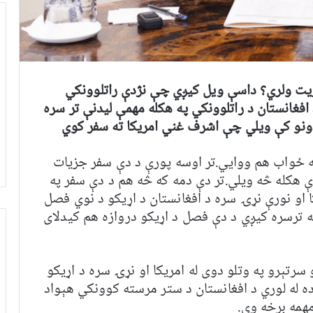
ریت ولري؟ داسې ویل کیږي چې نژدې راتلوونکي
افغانستان د راتلوونکي په هکله مهمې ليدنې تر سره
ندونو کې ويلي چې اشرف غني امريکا ته سفر کوي
ته ځواب هم ووايي.تر اوسه پورې د دې سفر جزيات
 هکله څه ويلي.تر دې دمه که څه هم د دې سفر په
 او نورې نړۍ سره د افغانستان د اړيکو د نوي فصل
ته ترسره کيږي د دې فصل د اړیکو دروازه هم کيدلای
سرتېرو په وتلو دوی له امریکا او نړۍ سره د اړيکو
 له لوري د افغانستان د ستر مرسته کوونکي هېواد
مهمه برخه وي.