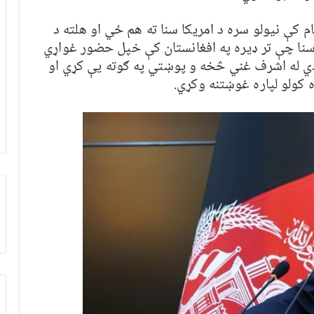
ام کې نيولو سره د امريکا سنا ته هم ځي او هلته د
 سنا چې تر ډيره په افغانستان کې خپل حضور غواړي
دي له اشرف غني څخه و پوښتي په ګوته يې کړي او
ه کولو لپاره غوښتنه وکړي.