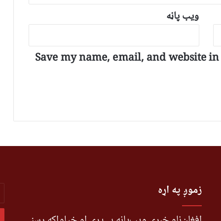
ویب پاڼه
Save my name, email, and website in t
r
زموږ په اړه
r
l
s
افغان‌ناو خبري ویب‌پاڼه بې‌پرې او خپلواکه رسنۍ