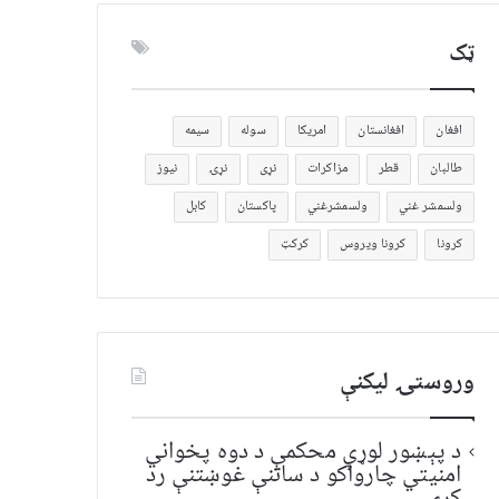
ټک
افغان
افغانستان
امریکا
سوله
سیمه
طالبان
قطر
مزاکرات
نړی
نړۍ
نیوز
ولسمشر غني
ولسمشرغني
پاکستان
کابل
کرونا
کرونا ویروس
کرکټ
وروستۍ ليکنې
د پېښور لوړې محکمې د دوه پخواني
امنیتي چارواکو د ساتنې غوښتنې رد