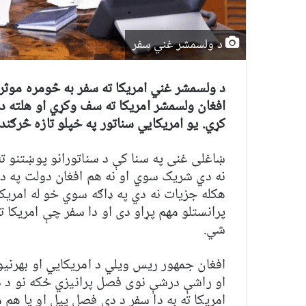
د ولسمشر غني سفر
د ولسمشر غني امریکا ته سفر به څومره موث
افغان ولسمشر امریکا ته سف وکړي او هلته د 
کړي. يو امريکايي سناتور په خپلو تازه څرګ
ښاغلی غنی په سنا کې د سناتورانو پوښتنو 
نه دي شريک سوي او نه هم افغان دولت په دې
هکله جزيات نه دي په ډاګه سوي خو له امریکا
پرانستلو مهم پړاو دی او دا سفر چې امریکا 
شي.
افغان جمهور ریس ويلي د امريکايي او بهرنيو 
او راشې درشې نوی فصل پرانیزي ځکه نو د ده
امريکا ته به دا سفر د دې فصل پيل او يا هم 