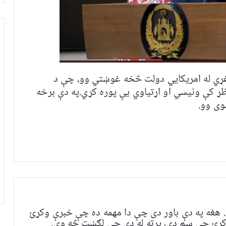
غړي له امريکايي دولت څخه غوښتي وو، چې د
ظړ کې ونيسي او اړتیاوي يې پوره کړي.په دې برخه
وی وو.
هغه په ​​​​دې باور دی چې دا مهمه ده چې خبرې وکړئ
 وکړئ چې سم دي، پرته له دې چې لګښت څه وي.