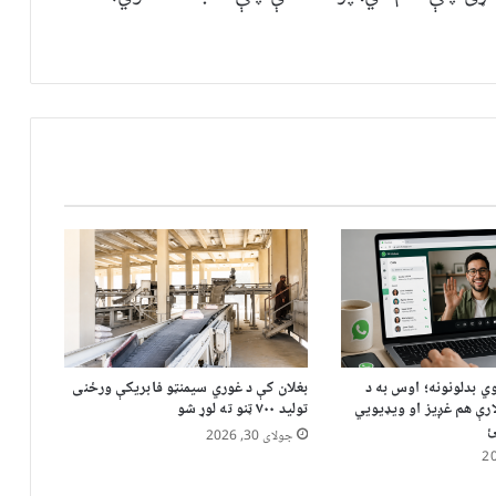
ي بدلونونه؛ اوس به د
بغلان کې د غوري سیمنټو فابریکې ورځنی
رې هم غږیز او ویډیويي
تولید ۷۰۰ ټنو ته لوړ شو
ئ
جولای 30, 2026