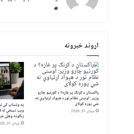
Website
اړوند خبرونه
پاکستان د کړنګ پر غاړه؟ د کورنیو چارو
وزیر: اوسنی نظام نور د هېواد اړتیاوې نه
شي پوره کولای
په وټساپ کې نو
ویب نسخې له لا
جولای 31, 2026
زنګونه وهلی ش
جولای 31, 2026