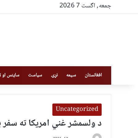
جمعه, اگست 7 2026
افغانستان
سیمه
نړۍ
سیاست
ساینس او ټې
Uncategorized
د ولسمشر غني امریکا ته سفر 