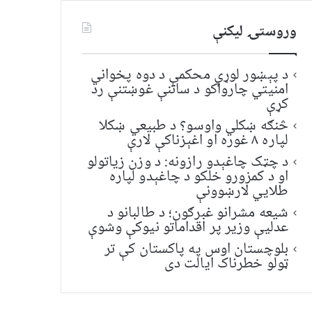
وروستۍ ليکنې
د پېښور لوړې محکمې د دوه پخواني
امنیتي چارواکو د ساتنې غوښتنې رد
کړې
څنګه ښکلي واوسو؟ د طبیعي ښکلا
لپاره ۸ غوره او اغېزناکې لارې
د چټک چاغېدو رازونه: د وزن زیاتولو
او د کمزورو خلکو د چاغېدو لپاره
طلایي لارښوونې
شیعه مشرانو غبرګون؛ د طالبانو د
عدلیې وزیر پر اقداماتو نیوکې وشوې
بلوچستان اوس په پاکستان کې تر
ټولو خطرناک ایالت دی