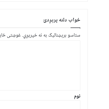
ځواب دلته پرېږدئ
ستاسو برېښناليک به نه خپريږي.
غوښتى ځایو
څ
ر
گ
ن
د
و
ن
*
نوم