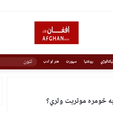
کنالوژي
روغتیا
سپورټ
هنر او ادب
به څومره موثریت ولري؟