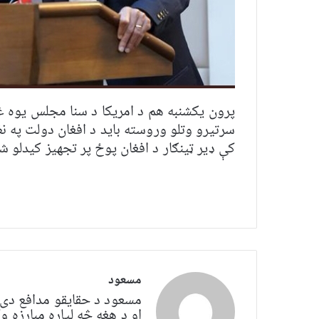
پرون یکشنبه هم د امريکا د سنا مجلس يوه 
سرتيرو وتلو وروسته بايد د افغان دولت په ن
کې ډير ټینګار د افغان پوځ پر تجهيز کيدلو ش
مسعود
مسعود د حقایقو مدافع دی. 
او د هغه څه لپاره مبارزه