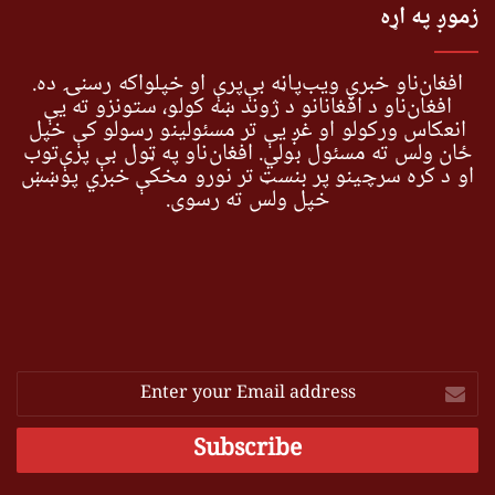
زموږ په اړه
افغان‌ناو خبري ویب‌پاڼه بې‌پرې او خپلواکه رسنۍ ده.
افغان‌ناو د افغانانو د ژوند ښه کولو، ستونزو ته یې
انعکاس ورکولو او غږ یې تر مسئولینو رسولو کې خپل
ځان ولس ته مسئول بولي. افغان‌ناو په ټول بې پرې‌توب
او د کره سرچینو پر بنسټ تر نورو مخکې خبري پوښښ
خپل ولس ته رسوي.
Enter
your
Email
address