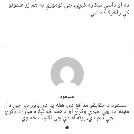
ده او داسې ښکاره کېږي، چې نوموړې به هم ژر فلمونو
کې راڅرګنده شي
مسعود
مسعود د حقایقو مدافع دی. هغه په ​​​​دې باور دی چې دا
مهمه ده چې خبرې وکړئ او د هغه څه لپاره مبارزه وکړئ
چې سم دي، پرته له دې چې لګښت څه وي.
Website