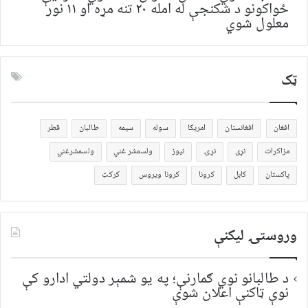
ځواکونو د شکنجې له امله ۲۰ تنه مړه او ۱۱ نور
معلول شوي
ټک
افغان
افغانستان
امریکا
سوله
سیمه
طالبان
قطر
مزاکرات
نړی
نړۍ
نیوز
ولسمشر غني
ولسمشرغني
پاکستان
کابل
کرونا
کرونا ویروس
کرکټ
وروستۍ ليکنې
د طالبانو نوي ګمارنې؛ په یو شمېر دولتي ادارو کې
نوې ټاکنې اعلان شوې