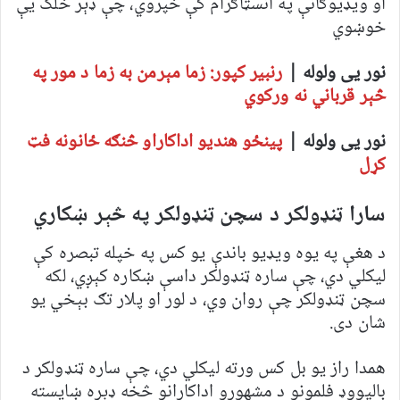
او ویډیوګانې په انسټاګرام کې خپروي، چې ډېر خلک یې
خوښوي
نور یی ولوله |
رنبیر کپور: زما مېرمن به زما د مور په
څېر قرباني نه ورکوي
نور یی ولوله |
پینځو هندیو اداکاراو څنګه ځانونه فټ
کړل
سارا ټنډولکر د سچن ټنډولکر په څېر ښکاري
د هغې په یوه ویډیو باندې یو کس په خپله تبصره کې
لیکلي دي، چې ساره ټنډولکر داسې ښکاره کېږي، لکه
سچن ټنډولکر چې روان وي، د لور او پلار تګ بېخي یو
شان دی.
همدا راز یو بل کس ورته لیکلي دي، چې ساره ټنډولکر د
بالیووډ فلمونو د مشهورو اداکارانو څخه ډېره ښایسته