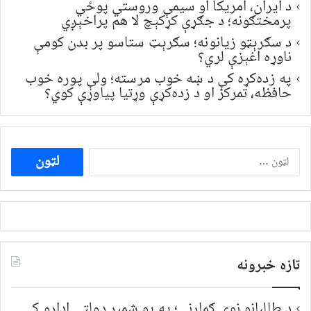
د ایران، امریکا او سیمې وروستي پوځي
پرمختګونه؛ د جګړې کړکېچ لا هم پراخېږي
د سګرېټو زیانونه؛ سګرېټ ستاسو پر بدن کومې
ناوړه اغېزې لري؟
په زده‌کړه کې د ښه خوب مرسته؛ ولې پوره خوب
حافظه، تمرکز او د زده‌کړې وړتیا پیاوړې کوي؟
ددی
لپاره
لټون:
تازه خبرونه
د طالبانو نوي ګمارنې؛ په یو شمېر دولتي ادارو کې