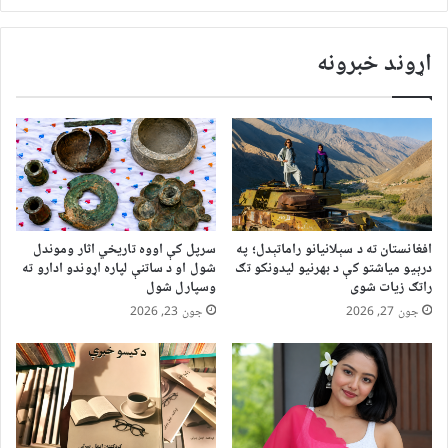
اړوند خبرونه
افغانستان ته د سېلانیانو راماتېدل؛ په
سرپل کې اووه تاریخي اثار وموندل
درېیو میاشتو کې د بهرنیو لیدونکو تګ
شول او د ساتنې لپاره اړوندو ادارو ته
راتګ زیات شوی
وسپارل شول
جون 27, 2026
جون 23, 2026