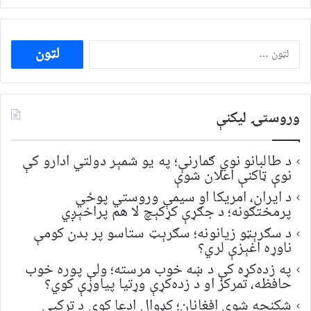
ددی
لپاره
لټون:
وروستۍ ليکنې
د طالبانو نوي ګمارنې؛ په یو شمېر دولتي ادارو کې
نوې ټاکنې اعلان شوې
د ایران، امریکا او سیمې وروستي پوځي
پرمختګونه؛ د جګړې کړکېچ لا هم پراخېږي
د سګرېټو زیانونه؛ سګرېټ ستاسو پر بدن کومې
ناوړه اغېزې لري؟
په زده‌کړه کې د ښه خوب مرسته؛ ولې پوره خوب
حافظه، تمرکز او د زده‌کړې وړتیا پیاوړې کوي؟
شکنجه شوي افغانان؛ کډوال ادعا کوي د ترکیې