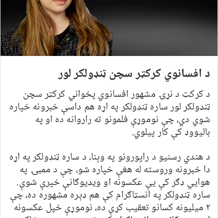
د افسانوي کرکټر سچن ټنډولکر لور
د کرکټ د نړۍ مشهور افسانوي پخواني کرکټر سچن
ټنډولکر لور ساره ټنډولکر په اړه هم داسې خبرونه خپاره
شوي دي، چې نوموړې فلمونو ته راروانه ده او په
بالیووډ کې کار پیلوي.
د هندي رسنیو د راپورونو په وېنا، د ساره ټنډولکر په اړه
دا خبرونه وروسته له هغې خپاره شو، چې د ممبۍ په
هوايي ډګر کې یې عکسونه او ویډیوګانې خپرې شوې.
ساره ټنډولکر په انسټاګرام کې هم ډېره مشهوره ده، چې
۲ میلیونه کسانو تعقیب کړې ده، نوموړې خپل عکسونه