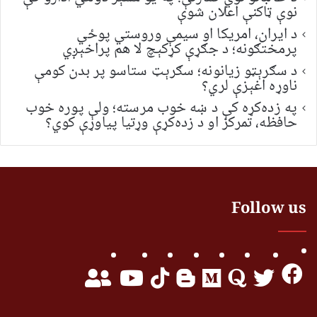
نوې ټاکنې اعلان شوې
د ایران، امریکا او سیمې وروستي پوځي
پرمختګونه؛ د جګړې کړکېچ لا هم پراخېږي
د سګرېټو زیانونه؛ سګرېټ ستاسو پر بدن کومې
ناوړه اغېزې لري؟
په زده‌کړه کې د ښه خوب مرسته؛ ولې پوره خوب
حافظه، تمرکز او د زده‌کړې وړتیا پیاوړې کوي؟
Follow us