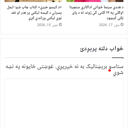
د هندي سینما ځوانې اداکارې سنچیتا
«د کیسو خبرې» کتاب چاپ شو؛ ایمل
اوګلې په ۲۲ کلنۍ کې ژوند ته د پای
پسرلي د کیسه لیکنې پر هنر او نقد
ټکی کېښود
نوې لیکنې وړاندې کړې
جون 17, 2026
جون 15, 2026
ځواب دلته پرېږدئ
ستاسو برېښناليک به نه خپريږي.
غوښتى ځایونه په نښه
شوي
*
څ
ر
گ
ن
د
و