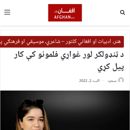
لټون
مین
هنر، ادبیات او افغاني کلتور – شاعري، موسیقي او فرهنګي 
د ټنډولکر لور غواړي فلمونو کې کار
پیل کړي
مسعود
اگست 2, 2022