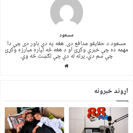
مسعود
مسعود د حقایقو مدافع دی. هغه په ​​​​دې باور دی چې دا
مهمه ده چې خبرې وکړئ او د هغه څه لپاره مبارزه وکړئ
چې سم دي، پرته له دې چې لګښت څه وي.
Website
اړوند خبرونه