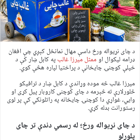
د چای نړیواله ورځ داسې مهال نمانځل کېږي چې افغان
ډرامه لیکوال او
ممثل میرزا غالب
په کابل ښار کې د
خپلې کوچنۍ چایخانې د پراختیا لپاره هڅې کوي.
میرزا غالب څه موده وړاندې د کابل ښار د ترافیکو
څلورلارې ته څېرمه د چای کوچنی کاروبار پیل کړی او
وایي، غواړي دا کوچنۍ چایخانه په راتلونکي کې پر لوی
رستورانت بدله کړي.
د چای نړیواله ورځ؛ له رسمي دندې تر چای
پلورلو