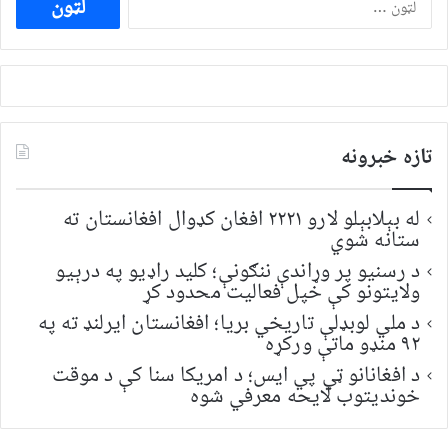
لپاره
لټون:
تازه خبرونه
له بېلابېلو لارو ۲۲۲۱ افغان کډوال افغانستان ته
ستانه شوي
د رسنیو پر وړاندې ننګونې؛ کلید راډیو په درېیو
ولایتونو کې خپل فعالیت محدود کړ
د ملي لوبډلې تاریخي بریا؛ افغانستان ایرلنډ ته په
۹۲ منډو ماتې ورکړه
د افغانانو ټي پي ایس؛ د امریکا سنا کې د موقت
خونديتوب لایحه معرفي شوه