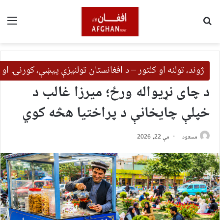
لټون
مین
ژوند، ټولنه او کلتور – د افغانستان ټولنیزې پیښې، کورنۍ او 
د چای نړیواله ورځ؛ میرزا غالب د
خپلې چایخانې د پراختیا هڅه کوي
مسعود
مې 22, 2026