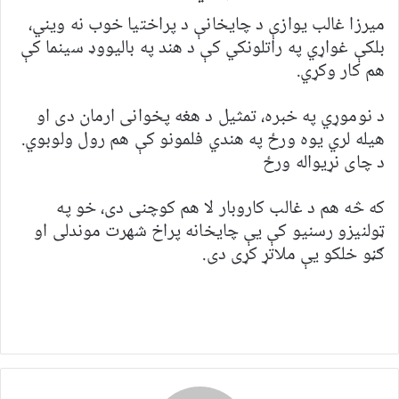
میرزا غالب یوازې د چایخانې د پراختیا خوب نه ویني،
بلکې غواړي په راتلونکي کې د هند په بالیووډ سینما کې
هم کار وکړي.
د نوموړي په خبره، تمثیل د هغه پخوانی ارمان دی او
هیله لري یوه ورځ په هندي فلمونو کې هم رول ولوبوي.
د چای نړیواله ورځ
که څه هم د غالب کاروبار لا هم کوچنی دی، خو په
ټولنیزو رسنیو کې یې چایخانه پراخ شهرت موندلی او
ګڼو خلکو یې ملاتړ کړی دی.