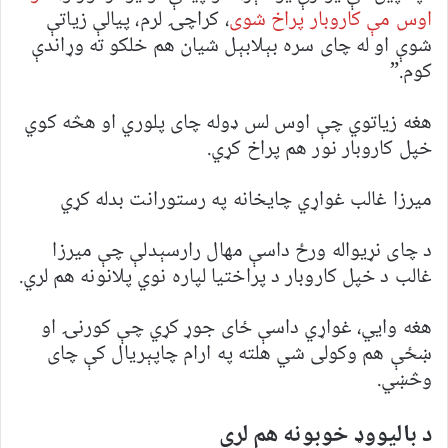
اوس مې کاروبار پراخ شوی
، کراچۍ لرم، پیالې زیاتې
شوې او له چای سره بېلابېل شیان هم خلکو ته وړاندې
کوم.”
هغه زیاتوي چې اوس لس ډوله چای پلوري او هڅه کوي
خپل کاروبار نور هم پراخ کړي.
میرزا غالب غواړي چایخانه په رستورانت بدله کړي
د چای نړیواله ورځ داسې مهال رارسېدلې چې میرزا
غالب د خپل کاروبار د پراختیا لپاره نوي پلانونه هم لري.
هغه وایي، غواړي داسې ځای جوړ کړي چې کورنۍ او
ښځې هم وکولی شي هلته په ارام چاپېریال کې چای
وڅښي.
د بالیووډ خوبونه هم لري