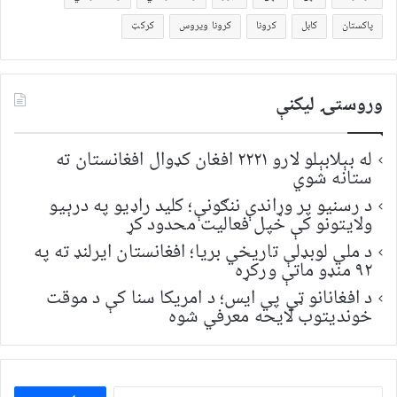
پاکستان
کابل
کرونا
کرونا ویروس
کرکټ
وروستۍ ليکنې
له بېلابېلو لارو ۲۲۲۱ افغان کډوال افغانستان ته
ستانه شوي
د رسنیو پر وړاندې ننګونې؛ کلید راډیو په درېیو
ولایتونو کې خپل فعالیت محدود کړ
د ملي لوبډلې تاریخي بریا؛ افغانستان ایرلنډ ته په
۹۲ منډو ماتې ورکړه
د افغانانو ټي پي ایس؛ د امریکا سنا کې د موقت
خونديتوب لایحه معرفي شوه
ددی