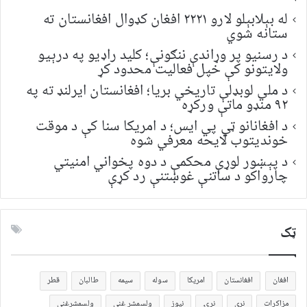
له بېلابېلو لارو ۲۲۲۱ افغان کډوال افغانستان ته
ستانه شوي
د رسنیو پر وړاندې ننګونې؛ کلید راډیو په درېیو
ولایتونو کې خپل فعالیت محدود کړ
د ملي لوبډلې تاریخي بریا؛ افغانستان ایرلنډ ته په
۹۲ منډو ماتې ورکړه
د افغانانو ټي پي ایس؛ د امریکا سنا کې د موقت
خونديتوب لایحه معرفي شوه
د پېښور لوړې محکمې د دوه پخواني امنیتي
چارواکو د ساتنې غوښتنې رد کړې
ټک
افغان
افغانستان
امریکا
سوله
سیمه
طالبان
قطر
مزاکرات
نړی
نړۍ
نیوز
ولسمشر غني
ولسمشرغني