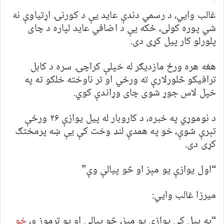
غالب وایي، د رسمي دندې عاید یې د کورنۍ اړتیاوې نه
شي پوره کولی، ځکه یې د اضافي عاید لپاره د چای
پلورلو کار پیل کړی دی.
هغه هره ورځ مازدیګر له خپلې کراچۍ سره د کابل
ترافیکو څلورلارې ته ورځي او تر ناوخته خلکو ته په
خپل لاس جوړ شوی چای وړاندې کوي.
د نوموړي په خبره، د کاروبار له پیل یوازې ۲۶ ورځې
تېرې شوې، خو په همدې لنډ وخت کې یې ښه پرمختګ
کړی دی.
“اول یوازې یو مېز او څو پیالې وې”
میرزا غالب وایي:
“په پیل کې یوازې یو مېز، څو پیالې او یو ترموز و،
خو