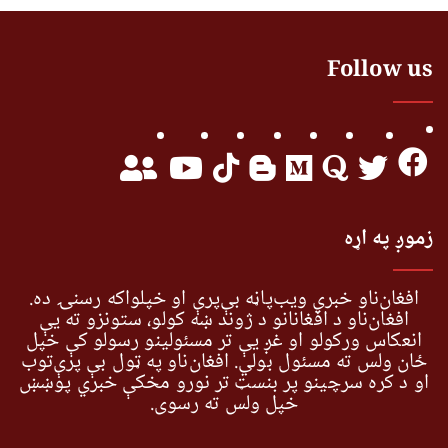
Follow us
زموږ په اړه
افغان‌ناو خبري ویب‌پاڼه بې‌پرې او خپلواکه رسنۍ ده.
افغان‌ناو د افغانانو د ژوند ښه کولو، ستونزو ته یې
انعکاس ورکولو او غږ یې تر مسئولینو رسولو کې خپل
ځان ولس ته مسئول بولي. افغان‌ناو په ټول بې پرې‌توب
او د کره سرچینو پر بنسټ تر نورو مخکې خبري پوښښ
خپل ولس ته رسوي.