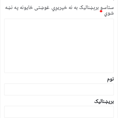
ستاسو برېښناليک به نه خپريږي.
غوښتى ځایونه په نښه
شوي
*
څ
ر
گ
ن
د
و
ن
*
نوم
بریښنالیک