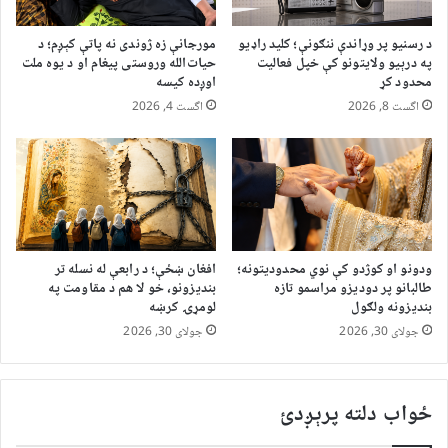
د رسنیو پر وړاندې ننګونې؛ کلید راډیو
مورجانې زه ژوندی نه پاتې کېږم؛ د
په درېیو ولایتونو کې خپل فعالیت
حیات‌الله وروستی پیغام او د یوه ملت
محدود کړ
اوږده کیسه
اگست 8, 2026
اگست 4, 2026
ودونو او کوژدو کې نوي محدودیتونه؛
افغان ښځې؛ د رابعې له نسله تر
طالبانو پر دودیزو مراسمو تازه
بندیزونو، خو لا هم د مقاومت په
بندیزونه ولګول
لومړۍ کرښه
جولای 30, 2026
جولای 30, 2026
ځواب دلته پرېږدئ