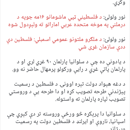
وکړي.
نور ولولئ:
د فلسطیني ټپي ماشومانو ۱۶مه جوپه د
درملنې په موخه متحده عربي اماراتو ته ولېږدول شوه
نور ولولئ:
د ملګرو ملتونو عمومي اسمبلي: فلسطین دې
ددې سازمان غړی شي
د یادونې ده چې د سلوانیا پارلمان ۹۰ غړي لري او د
پارلمان پاتې غړي د رایې ورکولو پرمهال حاضر نه وو.
د دغه هېواد دولت تېره اوونۍ د فلسطين د رسميت
پېژندنې طرحه تصويب کړه او دا طرحه يې د وروستي
تصويب لپاره پارلمان ته واستوله.
د سلوانیا دا پرېکړه څو ورځې وروسته تر دې کېږي چې
اسپانیا، ناروې او ایرلنډ د فلسطین دولت په رسمیت
وپېژاند.