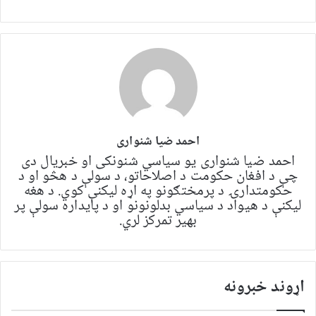
احمد ضیا شنواری
احمد ضیا شنواری یو سياسي شنونکی او خبریال دی
چې د افغان حکومت د اصلاحاتو، د سولې د هڅو او د
حکومتدارۍ د پرمختګونو په اړه لیکنې کوي. د هغه
لیکنې د هیواد د سیاسي بدلونونو او د پایداره سولې پر
بهیر تمرکز لري.
اړوند خبرونه