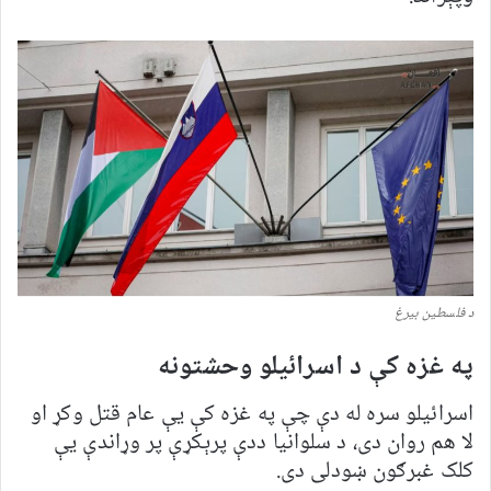
د فلسطین بیرغ
په غزه کې د اسرائیلو وحشتونه
اسرائیلو سره له دې چې په غزه کې یې عام قتل وکړ او
لا هم روان دی، د سلوانیا ددې پرېکړې پر وړاندې یې
کلک غبرګون ښودلی دی.