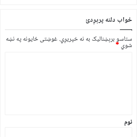
ځواب دلته پرېږدئ
ستاسو برېښناليک به نه خپريږي.
غوښتى ځایونه په نښه
شوي
*
څ
ر
گ
ن
د
و
ن
*
نوم