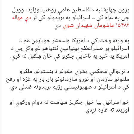
پرون چهارشنبه د فلسطین عامې روغتیا وزارت وویل
چې په غزه کې د اسرائیلو په بریدونو کې تر
دې مهاله
۱۵۴۸۲ ماشومان شهیدان شوي
دي.
په ورته وخت کې د امریکا ولسمشر جوبایډن هم د
اسرائیلو پر صدراعظم بینیامین نتنیاهو غږ وکړ چې د
امریکا په څېر په ناڅاپي جګړو کې ځان ښکېل نه کړي.
د نړیوالې محکمې، بشري حقونو د بنسټونو، ملګرو
ملتونو سازمان او نورو سازمانونو بار، بار په غزه او رفح
کې د اسرائیلو د صهیونیستي رژیم بریدونه غندلي دي.
خو اسرائیل بیا خپل جګړیز سیاست ته دوام ورکوي او
اوربند ته غاړه نږدي.