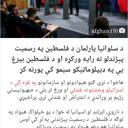
afghan (9)
د سلوانیا پارلمان د فلسطین په رسمیت
پېژندلو ته رایه ورکړه او د فلسطین بیرغ
یې په ډیپلوماټیکو سیمو کې پورته کړ
هاخوا د نړۍ ګڼو هېوادونو او سازمانونو
په غزه کې د
اسرائیلو وحشتونه غندلي
او ورځ تر بلې د صهیونیستي
رژیم پر وړاندې د اعتراض او غندنې لړۍ پراخېږي.
د ناروې، ایرلنډ او اسپانیا له خوا د یو خپلواک هېواد په
توګه د فلسطین د رسمیت پېژندنې په لړ کې اوس
سلوانیا هم دغه هېواد په رسمیت وپېژاند.