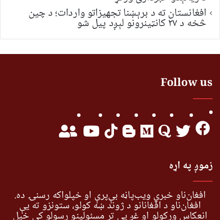
افغانستان ته د برېښنا تجهیزاتو واردات؛ د چین
څخه د ۲۷ کانټینرونو لېږد پیل شو
Follow us
زموږ په اړه
افغان‌ناو خبري ویب‌پاڼه بې‌پرې او خپلواکه رسنۍ ده.
افغان‌ناو د افغانانو د ژوند ښه کولو، ستونزو ته یې
انعکاس ورکولو او غږ یې تر مسئولینو رسولو کې خپل