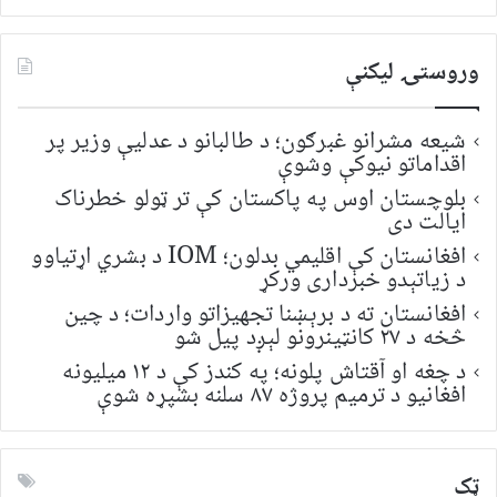
لټون:
وروستۍ ليکنې
شیعه مشرانو غبرګون؛ د طالبانو د عدلیې وزیر پر
اقداماتو نیوکې وشوې
بلوچستان اوس په پاکستان کې تر ټولو خطرناک
ایالت دی
افغانستان کې اقلیمي بدلون؛ IOM د بشري اړتیاوو
د زیاتېدو خبرداری ورکړ
افغانستان ته د برېښنا تجهیزاتو واردات؛ د چین
څخه د ۲۷ کانټینرونو لېږد پیل شو
د چغه او آقتاش پلونه؛ په کندز کې د ۱۲ میلیونه
افغانیو د ترمیم پروژه ۸۷ سلنه بشپړه شوې
ټک