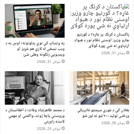
پاکستان د کړنګ پر غاړه؟ د کورنیو
چارو وزیر: اوسنی نظام نور د هېواد
په وټساپ کې نوي بدلونونه؛ اوس به د
اړتیاوې نه شي پوره کولای
ویب نسخې له لارې هم غږیز او
جولای 31, 2026
ویډیويي زنګونه وهلی شئ
جولای 31, 2026
بغلان کې د غوري سیمنټو فابریکې
د محمد ظاهرشاه وفات؛ د افغانستان د
ورځنی تولید ۷۰۰ ټنو ته لوړ شو
وروستي پاچا ژوند، واکمني او مهمې
لاسته راوړنې
جولای 30, 2026
جولای 23, 2026