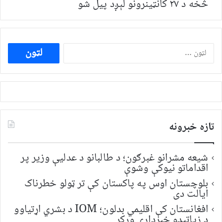
څخه د ۲۷ کانټینرونو لېږد پیل شو
ددی
لپاره
لټون:
تازه خبرونه
شیعه مشرانو غبرګون؛ د طالبانو د عدلیې وزیر پر
اقداماتو نیوکې وشوې
بلوچستان اوس په پاکستان کې تر ټولو خطرناک
ایالت دی
افغانستان کې اقلیمي بدلون؛ IOM د بشري اړتیاوو
د زیاتېدو خبرداری ورکړ