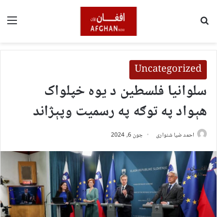
لټون
مین
Uncategorized
سلوانیا فلسطین د یوه خپلواک
هېواد په توګه په رسمیت وپېژاند
احمد ضیا شنواری
جون 6, 2024