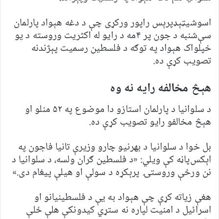
اسوشیټېډپرېس راپور ورکړی چې د دغه هېواد پارلمان
سې‌‌شنبه د جون پر ۴مه د رایو له اکثریت وروسته د یو
خپلواک هېواد په توګه د فلسطین رسمیت پېژندنه
تصویب کړې ده.
هېڅ مخالفه رایه نه وه
د سلوانیا د پارلمان استازو دا موضوع په ۵۲ منلو او
هېڅ مخالفو رایو تصویب کړې ده.
بل خوا د سلوانیا د بهرنیو چارو وزیرې تانیا فاجون په
اېکس‌پاڼه کې ویلي: «د فلسطین ګران ولسه، د سلوانیا د
نن ورځې وروستۍ پرېکړه د سولې او هیلې پیغام دی.»
هغې زیاته کړې چې هېواد به یې د فلسطینیانو او
اسرائیل د امنیت لپاره نه ستړي کیدونکې هلې ځلې