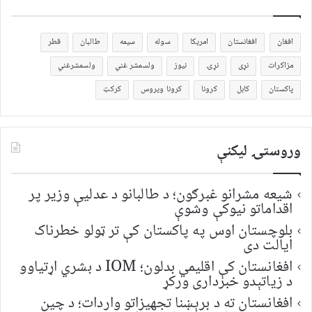
افغان
افغانستان
امریکا
سوله
سیمه
طالبان
قطر
مزاکرات
نړی
نړۍ
نیوز
ولسمشر غني
ولسمشرغني
پاکستان
کابل
کرونا
کرونا ویروس
کرکټ
وروستۍ ليکنې
شیعه مشرانو غبرګون؛ د طالبانو د عدلیې وزیر پر
اقداماتو نیوکې وشوې
بلوچستان اوس په پاکستان کې تر ټولو خطرناک
ایالت دی
افغانستان کې اقلیمي بدلون؛ IOM د بشري اړتیاوو
د زیاتېدو خبرداری ورکړ
افغانستان ته د برېښنا تجهیزاتو واردات؛ د چین