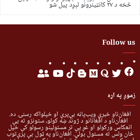
څخه د ۲۷ کانټینرونو لېږد پیل شو
Follow us
زموږ په اړه
افغان‌ناو خبري ویب‌پاڼه بې‌پرې او خپلواکه رسنۍ ده.
افغان‌ناو د افغانانو د ژوند ښه کولو، ستونزو ته یې
انعکاس ورکولو او غږ یې تر مسئولینو رسولو کې خپل
ځان ولس ته مسئول بولي. افغان‌ناو په ټول بې پرې‌توب