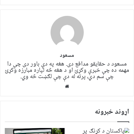
مسعود
مسعود د حقایقو مدافع دی. هغه په ​​​​دې باور دی چې دا
مهمه ده چې خبرې وکړئ او د هغه څه لپاره مبارزه وکړئ
چې سم دي، پرته له دې چې لګښت څه وي.
Website
اړوند خبرونه