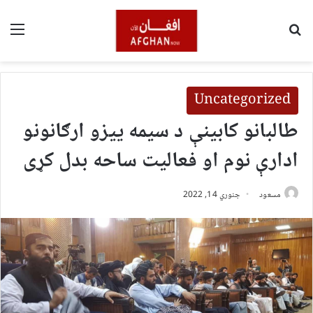
لټون
مین
Uncategorized
طالبانو کابینې د سیمه ییزو ارګانونو
ادارې نوم او فعالیت ساحه بدل کړی
مسعود
جنوري 14, 2022