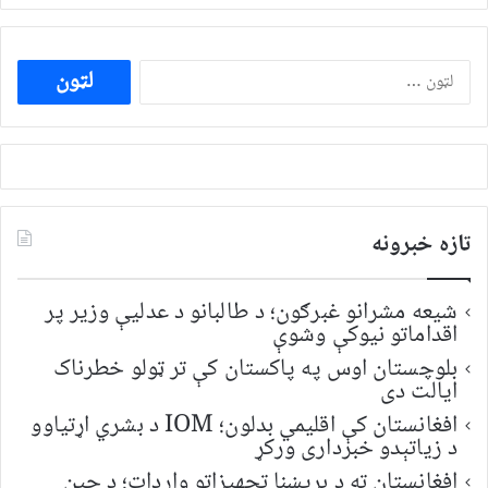
ددی
لپاره
لټون:
تازه خبرونه
شیعه مشرانو غبرګون؛ د طالبانو د عدلیې وزیر پر
اقداماتو نیوکې وشوې
بلوچستان اوس په پاکستان کې تر ټولو خطرناک
ایالت دی
افغانستان کې اقلیمي بدلون؛ IOM د بشري اړتیاوو
د زیاتېدو خبرداری ورکړ
افغانستان ته د برېښنا تجهیزاتو واردات؛ د چین