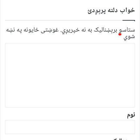
ځواب دلته پرېږدئ
ستاسو برېښناليک به نه خپريږي.
غوښتى ځایونه په نښه
شوي
*
څ
ر
گ
ن
د
و
ن
*
نوم