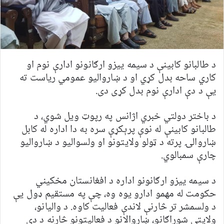
د طالبانو کابینې د سیمه ییزو ارګانونو ادارې نوم او
کاري ساحه بدل کړي او د ښاروالیو عمومي ریاست ته
یې د دې ادارې نوم بدل کړی دی.
د باختر دولتي خبري اژانس په رپوټ ویل شوي، د
طالبانو کابینې له نوې پرېکړې سره به دا اداره له کابل
ښاروالۍ پرته د ټولو ولایتونو او ولسوالیو د ښاروالیو
چارې سمبالوي.
د سیمه ییزو ارګانونو اداره د افغانستان مخکیني
حکومت له مهمو ادارو یوه وه، چې په مستقیم ډول یې
د ولسمشر تر څارنې لاندې فعالیت کاوه. د والیانو،
ولایتي شوراګانو، ښاروالانو د فعالیتونو څارنه د دې