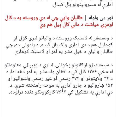
ادارې له مسوولیتونو بلل کېدل.
نور یی ولوله |
طالبان وایې چې له دې وروسته به د کال
لومړۍ میاشت د مالي کال پیل هم وي
د ولسمشر له لاسلیک وروسته د والیانو لېرې کول او
ګومارل هم د دې ادارې واک بلل کېده. د یادونې ده، چې
طالبان والیان د خپل مشر په امر او لاسلیک ګوماري.
د سیمه ییزو ارګانونو پخوانۍ ادارې د وېبپاڼې معلوماتو
له مخې ۱۳۸۶ کال کې د افغان ولسمشر په امر دغه اداره
د ۳۴ ولایتونو او ۳۷۴ رسمي او غیر رسمي ولسوالیو او
۱۵۳ ښاروالیو د چارو ادارې په موخه رامنځته شوې. د
دې ادارې په تشکیل کې ۷۶۹۳ کارکوونکو دنده درلوده.