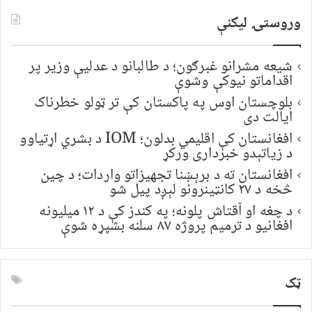
وروستۍ ليکنې
شیعه مشرانو غبرګون؛ د طالبانو د عدلیې وزیر پر
اقداماتو نیوکې وشوې
بلوچستان اوس په پاکستان کې تر ټولو خطرناک
ایالت دی
افغانستان کې اقلیمي بدلون؛ IOM د بشري اړتیاوو
د زیاتېدو خبرداری ورکړ
افغانستان ته د برېښنا تجهیزاتو واردات؛ د چین
څخه د ۲۷ کانټینرونو لېږد پیل شو
د چغه او آقتاش پلونه؛ په کندز کې د ۱۲ میلیونه
افغانیو د ترمیم پروژه ۸۷ سلنه بشپړه شوې
ټک