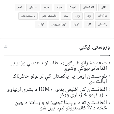
افغان
افغانستان
امریکا
سوله
سیمه
طالبان
قطر
مزاکرات
نړی
نړۍ
نیوز
ولسمشر غني
ولسمشرغني
پاکستان
کابل
کرونا
کرونا ویروس
کرکټ
وروستۍ ليکنې
شیعه مشرانو غبرګون؛ د طالبانو د عدلیې وزیر پر
اقداماتو نیوکې وشوې
بلوچستان اوس په پاکستان کې تر ټولو خطرناک
ایالت دی
افغانستان کې اقلیمي بدلون؛ IOM د بشري اړتیاوو
د زیاتېدو خبرداری ورکړ
افغانستان ته د برېښنا تجهیزاتو واردات؛ د چین
څخه د ۲۷ کانټینرونو لېږد پیل شو