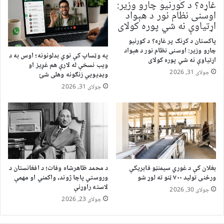
پاکستان د کړنګ پر غاړه؟ د کورنیو
چارو وزیر: اوسنی نظام نور د هېواد
په وټساپ کې نوي بدلونونه؛ اوس به د
اړتیاوې نه شي پوره کولای
ویب نسخې له لارې هم غږیز او
جولای 31, 2026
ویډیويي زنګونه وهلی شئ
جولای 31, 2026
بغلان کې د غوري سیمنټو فابریکې
د محمد ظاهرشاه وفات؛ د افغانستان د
ورځنی تولید ۷۰۰ ټنو ته لوړ شو
وروستي پاچا ژوند، واکمني او مهمې
لاسته راوړنې
جولای 30, 2026
جولای 23, 2026