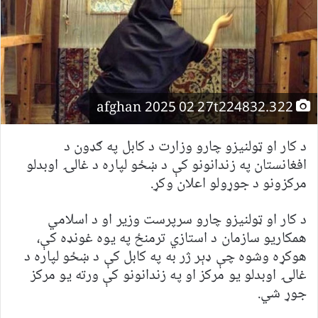
afghan 2025 02 27t224832.322
د کار او ټولنیزو چارو وزارت د کابل په ګډون د
افغانستان په زندانونو کې د ښځو لپاره د غالۍ اوبدلو
مرکزونو د جوړولو اعلان وکړ.
د کار او ټولنیزو چارو سرپرست وزیر او د اسلامي
همکاریو سازمان د استازي ترمنځ په یوه غونډه کې،
هوکړه وشوه چې ډېر ژر به په کابل کې د ښځو لپاره د
غالۍ اوبدلو یو مرکز او په زندانونو کې ورته یو مرکز
جوړ شي.