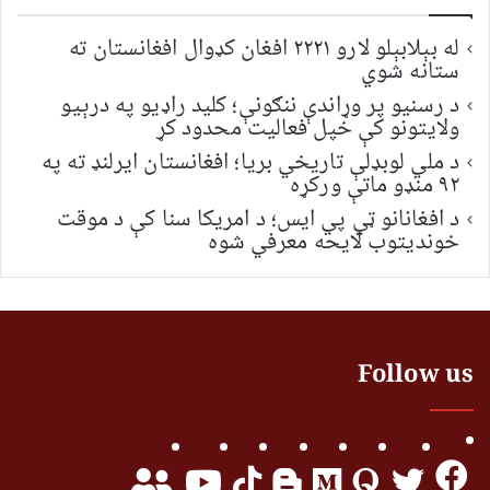
له بېلابېلو لارو ۲۲۲۱ افغان کډوال افغانستان ته
ستانه شوي
د رسنیو پر وړاندې ننګونې؛ کلید راډیو په درېیو
ولایتونو کې خپل فعالیت محدود کړ
د ملي لوبډلې تاریخي بریا؛ افغانستان ایرلنډ ته په
۹۲ منډو ماتې ورکړه
د افغانانو ټي پي ایس؛ د امریکا سنا کې د موقت
خونديتوب لایحه معرفي شوه
Follow us