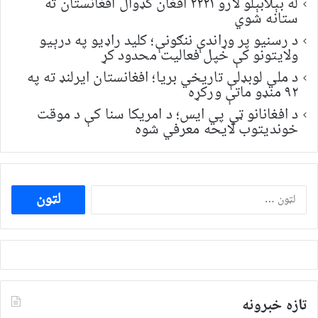
له بېلابېلو لارو ۲۲۲۱ افغان کډوال افغانستان ته
ستانه شوي
د رسنیو پر وړاندې ننګونې؛ کلید راډیو په درېیو
ولایتونو کې خپل فعالیت محدود کړ
د ملي لوبډلې تاریخي بریا؛ افغانستان ایرلنډ ته په
۹۲ منډو ماتې ورکړه
د افغانانو ټي پي ایس؛ د امریکا سنا کې د موقت
خونديتوب لایحه معرفي شوه
ددی
لپاره
لټون:
تازه خبرونه