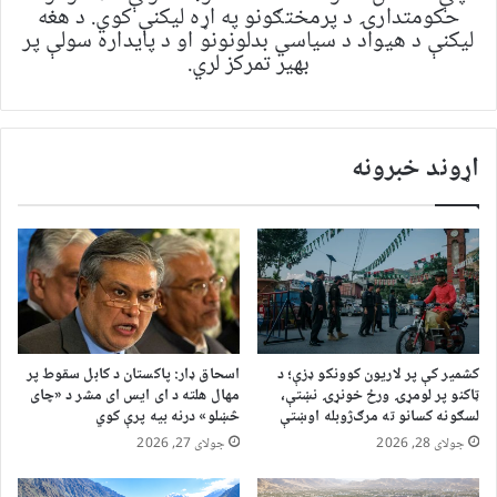
حکومتدارۍ د پرمختګونو په اړه لیکنې کوي. د هغه
لیکنې د هیواد د سیاسي بدلونونو او د پایداره سولې پر
بهیر تمرکز لري.
اړوند خبرونه
کشمیر کې پر لاریون کوونکو ډزې؛ د
اسحاق ډار: پاکستان د کابل سقوط پر
ټاکنو پر لومړۍ ورځ خونړۍ نښتې،
مهال هلته د ای ایس ای مشر د «چای
لسګونه کسانو ته مرګ‌ژوبله اوښتې
څښلو» درنه بیه پرې کوي
جولای 28, 2026
جولای 27, 2026