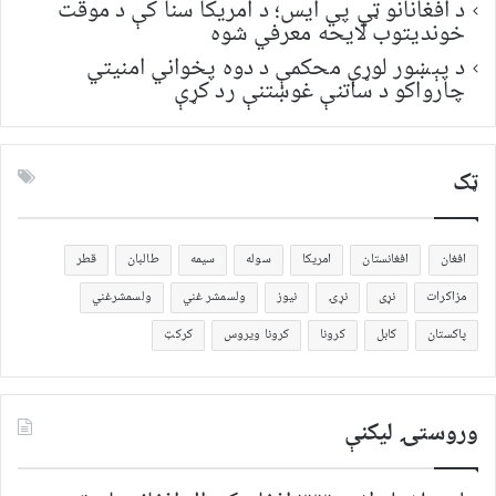
د افغانانو ټي پي ایس؛ د امریکا سنا کې د موقت
خونديتوب لایحه معرفي شوه
د پېښور لوړې محکمې د دوه پخواني امنیتي
چارواکو د ساتنې غوښتنې رد کړې
ټک
افغان
افغانستان
امریکا
سوله
سیمه
طالبان
قطر
مزاکرات
نړی
نړۍ
نیوز
ولسمشر غني
ولسمشرغني
پاکستان
کابل
کرونا
کرونا ویروس
کرکټ
وروستۍ ليکنې