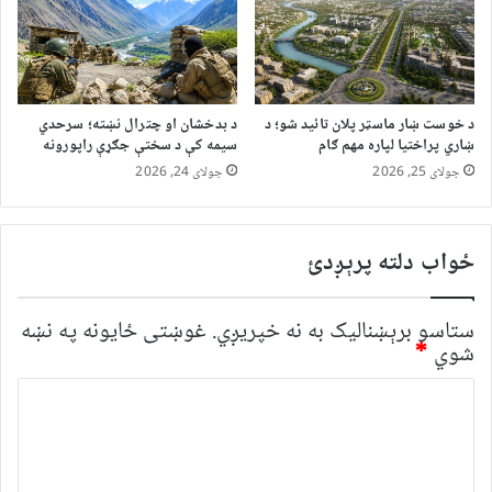
د خوست ښار ماسټر پلان تائید شو؛ د
د بدخشان او چترال نښته؛ سرحدي
ښاري پراختیا لپاره مهم ګام
سیمه کې د سختې جګړې راپورونه
جولای 25, 2026
جولای 24, 2026
ځواب دلته پرېږدئ
ستاسو برېښناليک به نه خپريږي.
غوښتى ځایونه په نښه
شوي
*
څ
ر
گ