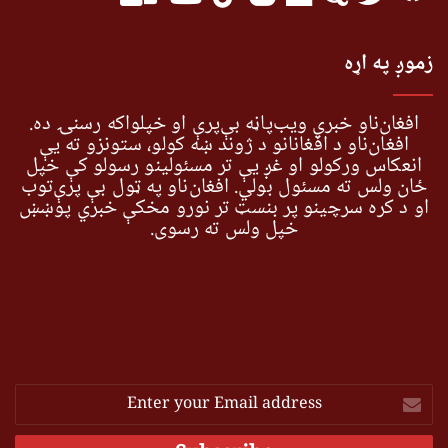
زموږ په اړه
افغان‌ناو خبري ویب‌پاڼه بې‌پرې او خپلواکه رسنۍ ده.
افغان‌ناو د افغانانو د ژوند ښه کولو، ستونزو ته یې
انعکاس ورکولو او غږ یې تر مسئولینو رسولو کې خپل
ځان ولس ته مسئول بولي. افغان‌ناو په ټول بې پرې‌توب
او د کره سرچینو پر بنسټ تر نورو مخکې خبري پوښښ
خپل ولس ته رسوي.
Enter
your
Email