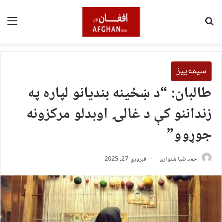
لټون
مین
سیمه‌ییز
طالبان: “د ښځینه بندیانو لپاره په
زنداننو کې د غالۍ اوبدلو مرکزونه
جوړوو”
احمد ضیا شنواری
فبروري 27, 2025