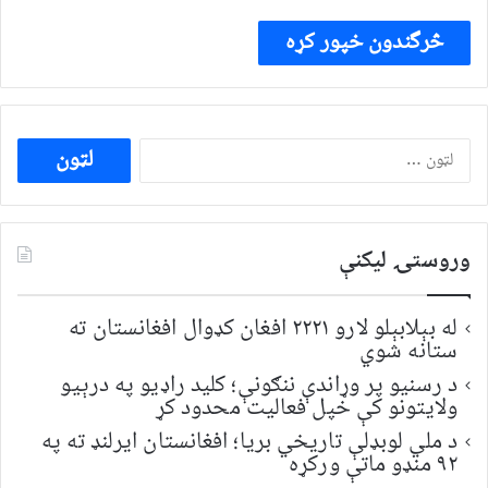
ددی
لپاره
لټون:
وروستۍ ليکنې
له بېلابېلو لارو ۲۲۲۱ افغان کډوال افغانستان ته
ستانه شوي
د رسنیو پر وړاندې ننګونې؛ کلید راډیو په درېیو
ولایتونو کې خپل فعالیت محدود کړ
د ملي لوبډلې تاریخي بریا؛ افغانستان ایرلنډ ته په
۹۲ منډو ماتې ورکړه