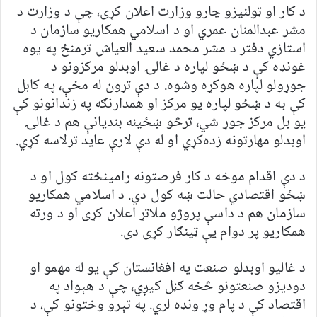
د کار او ټولنیزو چارو وزارت اعلان کړی، چې د وزارت د
مشر عبدالمنان عمري او د اسلامي همکاریو سازمان د
استازي دفتر د مشر محمد سعید العیاش ترمنځ په یوه
غونډه کې د ښځو لپاره د غالۍ اوبدلو مرکزونو د
جوړولو لپاره هوکړه وشوه. د دې تړون له مخې، په کابل
کې به د ښځو لپاره یو مرکز او همدارنګه په زندانونو کې
یو بل مرکز جوړ شي، ترڅو ښځینه بندیانې هم د غالۍ
اوبدلو مهارتونه زده‌کړي او له دې لارې عاید ترلاسه کړي.
د دې اقدام موخه د کار فرصتونه رامینځته کول او د
ښځو اقتصادي حالت ښه کول دي. د اسلامي همکاریو
سازمان هم د داسې پروژو ملاتړ اعلان کړی او د ورته
همکاریو پر دوام یې ټینګار کړی دی.
د غالیو اوبدلو صنعت په افغانستان کې یو له مهمو او
دودیزو صنعتونو څخه ګڼل کیږي، چې د هېواد په
اقتصاد کې د پام وړ ونډه لري. په تېرو وختونو کې، د