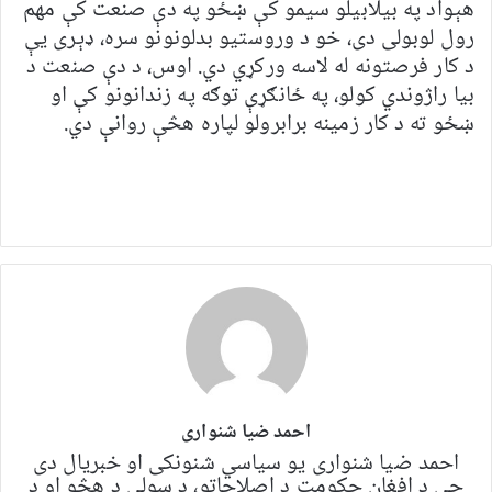
هېواد په بیلابیلو سیمو کې ښځو په دې صنعت کې مهم
رول لوبولی دی، خو د وروستیو بدلونونو سره، ډېری یې
د کار فرصتونه له لاسه ورکړي دي. اوس، د دې صنعت د
بیا راژوندي کولو، په ځانګړې توګه په زندانونو کې او
ښځو ته د کار زمینه برابرولو لپاره هڅې روانې دي.
احمد ضیا شنواری
احمد ضیا شنواری یو سياسي شنونکی او خبریال دی
چې د افغان حکومت د اصلاحاتو، د سولې د هڅو او د