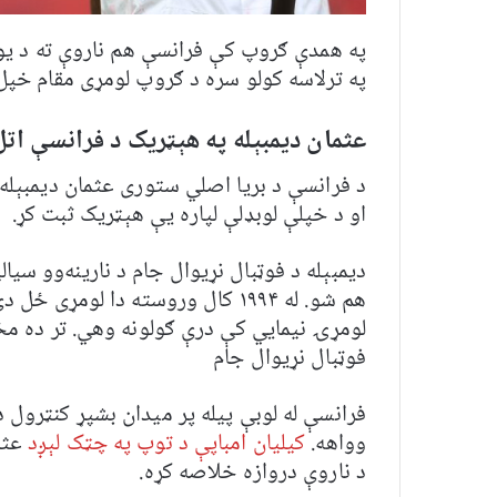
په همدې ګروپ کې فرانسې هم ناروې ته د یوه 
په ترلاسه کولو سره د ګروپ لومړی مقام خپل 
عثمان دیمبېله په هېټریک د فرانسې ات
او د خپلې لوبډلې لپاره یې هېټریک ثبت کړ.
دیمبېله د فوټبال نړیوال جام د نارینه‌وو سی
هم شو. له ۱۹۹۴ کال وروسته دا لوم
لومړۍ نیمایي کې درې ګولونه وهي. تر ده مخ
فوټبال نړیوال جام
فرانسې له لوبې پیله پر میدان بشپړ کنټرول 
وواهه.
کیلیان امباپې د توپ په چټک لېږد
عثما
د ناروې دروازه خلاصه کړه.