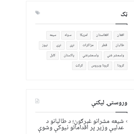
ټک
افغان
افغانستان
امریکا
سوله
سیمه
طالبان
قطر
مزاکرات
نړی
نړۍ
نیوز
ولسمشر غني
ولسمشرغني
پاکستان
کابل
کرونا
کرونا ویروس
کرکټ
وروستۍ ليکنې
شیعه مشرانو غبرګون؛ د طالبانو د
عدلیې وزیر پر اقداماتو نیوکې وشوې