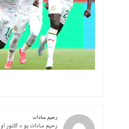
رحیم سادات
رحیم سادات یو د کلتور او