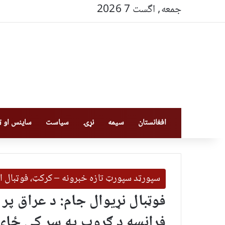
جمعه, اگست 7 2026
افغانستان
سیمه
نړۍ
سیاست
ساینس او ټې
سپورټد سپورټ تازه خبرونه – کرکټ، فوټبال ا
فوټبال نړیوال جام: د عراق پر 
فرانسه د ګروپ په سر کې ځای