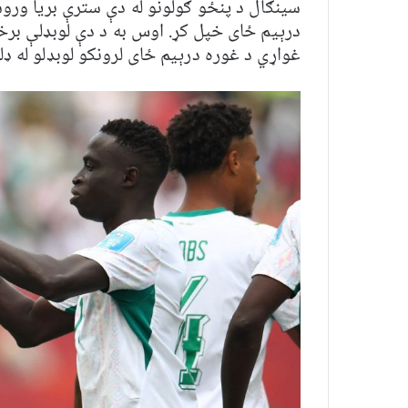
سینګال د پنځو ګولونو له دې سترې بریا ورو
درېیم ځای خپل کړ. اوس به د دې لوبډلې برخل
غواړي د غوره درېیم ځای لرونکو لوبډلو له ډلې