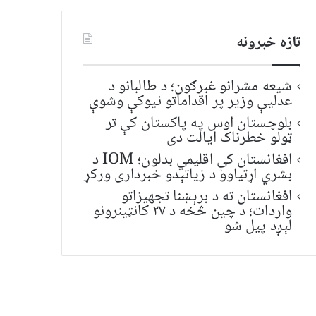
تازه خبرونه
شیعه مشرانو غبرګون؛ د طالبانو د
عدلیې وزیر پر اقداماتو نیوکې وشوې
بلوچستان اوس په پاکستان کې تر
ټولو خطرناک ایالت دی
افغانستان کې اقلیمي بدلون؛ IOM د
بشري اړتیاوو د زیاتېدو خبرداری ورکړ
افغانستان ته د برېښنا تجهیزاتو
واردات؛ د چین څخه د ۲۷ کانټینرونو
لېږد پیل شو