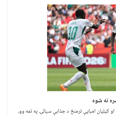
ره نه شوه
 او کیلیان امباپې ترمنځ د جذابې سیالۍ په تمه وو،