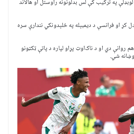
وبډلې په ترکیب کې لس بدلونونه راوستل او هالاند
ل کړ او فرانسې د دیمبېله په ځلېدونکي نندارې سره
م روانې دي او د ناک‌اوټ پړاو لپاره د پاتې ټکټونو
روښانه شي.