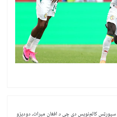
 سپورټس کالم‌نویس دی چې د افغان میراث، دودیزو