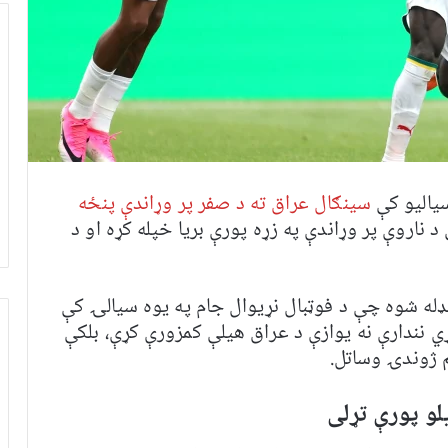
یالیو کې
سینګال عراق ته د صفر پر وړاندې پنځه
ناروې پر وړاندې په زړه پورې بریا خپله کړه او د
بډله شوه چې د فوټبال نړیوال جام په یوه سیالۍ کې
ړي نندارې نه یوازې د عراق هیلې کمزورې کړې، بلکې
 ژوندۍ وساتل.
لو پورې تړلی