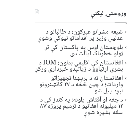
وروستۍ ليکنې
شیعه مشرانو غبرګون؛ د طالبانو د
عدلیې وزیر پر اقداماتو نیوکې وشوې
بلوچستان اوس په پاکستان کې تر
ټولو خطرناک ایالت دی
افغانستان کې اقلیمي بدلون؛ IOM د
بشري اړتیاوو د زیاتېدو خبرداری ورکړ
افغانستان ته د برېښنا تجهیزاتو
واردات؛ د چین څخه د ۲۷ کانټینرونو
لېږد پیل شو
د چغه او آقتاش پلونه؛ په کندز کې د
۱۲ میلیونه افغانیو د ترمیم پروژه ۸۷
سلنه بشپړه شوې