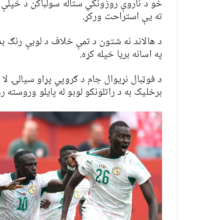
خو د ناروې روزونکي ستاله سولباکن د خپلې ل
ته یې استراحت ورکړ.
د هالاند نه شتون د تمې خلاف د لوبې رنګ بد
په اسانه بریا خپله کړه.
د فوټبال نړیوال جام د ګروپي پړاو سیالۍ لا ه
برخلیک به د راتلونکو لوبو له پایلو وروسته 