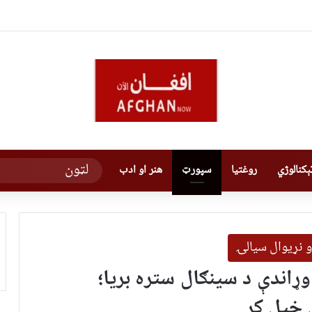
کنالوژي
روغتیا
سپورټ
هنر او ادب
و نړیوال سیالۍ
وړاندې د سینګال ستره بریا؛
 خپل کړ