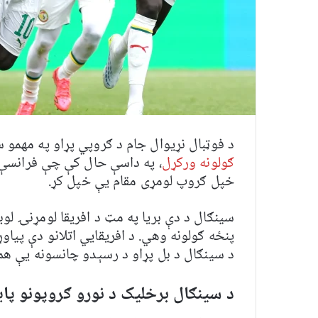
د فوټبال نړیوال جام د ګروپي پړاو په مهمو س
ګولونه ورکړل
، په داسې حال کې چې فرانسې د 
خپل ګروپ لومړی مقام یې خپل کړ.
سینګال د دې بریا په مټ د افریقا لومړنۍ لو
پنځه ګولونه وهي. د افریقايي اتلانو دې پیاو
د سینګال د بل پړاو د رسېدو چانسونه یې هم
د سینګال برخلیک د نورو ګروپونو پای