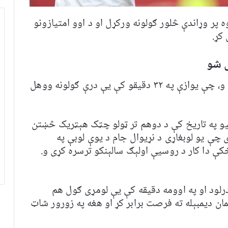
پر وړاندې څلور ګولونه ورکړل او د اوو امتیازونو
کړ.
ل شو
د فرانسې د بریا اصلي ستوری عثمان دیمبېله و، چې یوازې په ۳۲ دقیقو کې یې درې ګولونه ووهل
الیو په تاریخ کې د دوهم تر ټولو چټک هېټریک څښتن
ړی ځل دی چې یو لوبغاړی د نړیوال جام د یوې لوبې په
کې دا کار د روسیې اولېګ سالېنکو ترسره کړی و.
درلود او په اوومه دقیقه کې یې لومړی ګول هم
ن دیمبېله ته فرصت برابر کړ او هغه په زورور شاټ