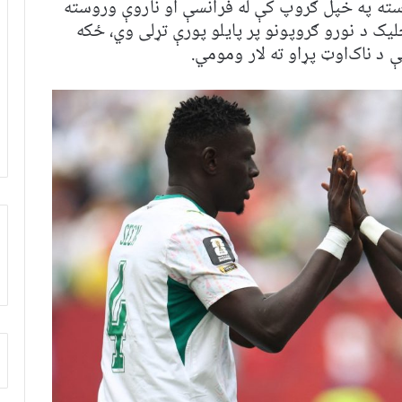
سته په خپل ګروپ کې له فرانسې او ناروې وروسته
یک د نورو ګروپونو پر پایلو پورې تړلی وي، ځکه
 د ناک‌اوټ پړاو ته لار ومومي.