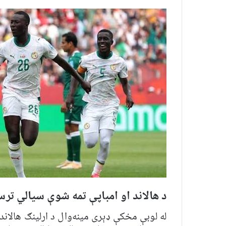
د هالاند او امباپې تمه شوې سیالي ترس
له لوبې مخکې ډېری مینه‌وال د ارلینګ هالاند