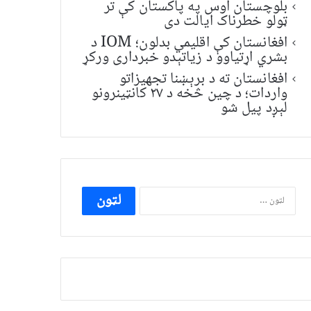
بلوچستان اوس په پاکستان کې تر
ټولو خطرناک ایالت دی
افغانستان کې اقلیمي بدلون؛ IOM د
بشري اړتیاوو د زیاتېدو خبرداری ورکړ
افغانستان ته د برېښنا تجهیزاتو
واردات؛ د چین څخه د ۲۷ کانټینرونو
لېږد پیل شو
ددی
لپاره
لټون: