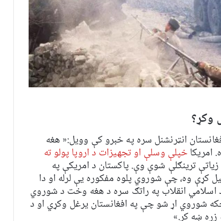
 وکړ؟
فغانستان انټرنشنل سره په خبرو کې وویل:« هغه
. امریکا
خپلې وسلې او تجهیزات د اروپا پولو ته
زیاتې ترینګلې شوې وې. پاکستان د امریکې په
 کړې وه، چې شوروي پلوه مفکوره یې لرله او دا
 د اسلامي انقلاب په راتګ سره د هغه وخت د شوروي
ه شوروي اړ شو چې په افغانستان یرغل وکړي او د
 زړه ښه کړ.»