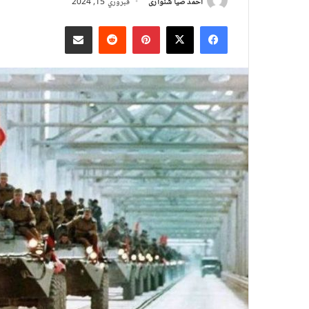
احمد ضیا شنواری
فبروري 15, 2024
X
Facebook
Pinterest
Reddit
د بریښنالیک له لارې شریک کړئ