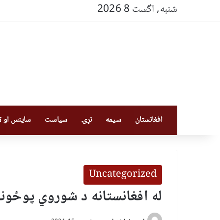
شنبه, اگست 8 2026
افغانستان
سیمه
نړۍ
سیاست
ساینس او ټې
Uncategorized
له افغانستانه د شوروي پوځونو