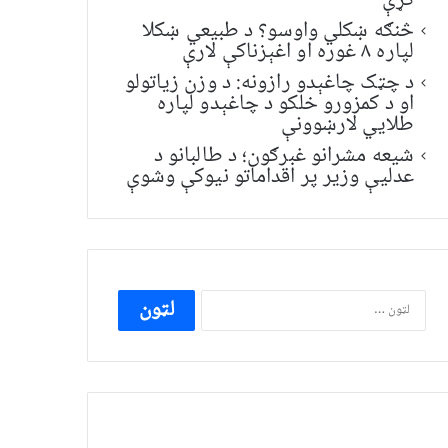
کړې
څنګه ښکلي واوسو؟ د طبیعي ښکلا
لپاره ۸ غوره او اغېزناکې لارې
د چټک چاغېدو رازونه: د وزن زیاتولو
او د کمزورو خلکو د چاغېدو لپاره
طلایي لارښوونې
شیعه مشرانو غبرګون؛ د طالبانو د
عدلیې وزیر پر اقداماتو نیوکې وشوې
ددی
لپاره
لټون: