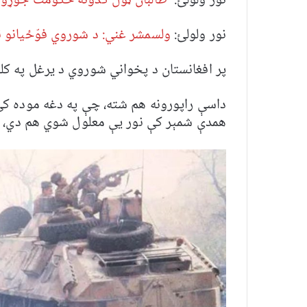
نور ولولئ:
طالبان ټول ګدونه حکومت جوړول
نور ولولئ:
ولسمشر غني: د شوروي فوّځیانو نا
پر افغانستان د پخواني شوروي د یرغل په کلو
همدې شمېر کې نور یې معلول شوي هم دي، دا 