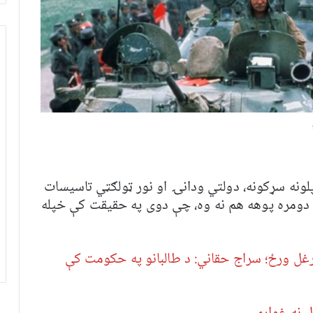
لونه سړکونه، دولتي ودانۍ او نور ټولګټي تاسیسات
ومره پوهه هم نه وه، چې دوی په حقیقت کې خپله
وي یرغل ورځ؛ سراج حقاني: د طالبانو په حکومت کې