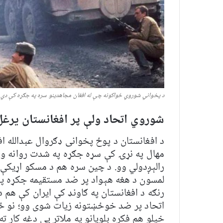
د پخواني شوروي ځواکونه چې له افغان مجاهدینو سره په جګړه کې دي
شوروي اتحاد ولې پر افغانستان یرغل
د افغانستان د پوځ پخوانی ډګروال عبدالله ا
مهال په نړۍ کې سړه جګړه په شدت روانه وه
رالېږدولي وو. د چین سره هم د مسکو اړیکې 
لمسون د هغه هېواد پر ضد مستقیمه جکړه پیل
رنګه د افغانستان په ګاونډ کې ایران کې هم
اتحاد پر ضد خوځښتونه زیات شوی وو؛ نو ځک
خپلو هم فکره بلویانو په ملاتړ یې دغه کار ته