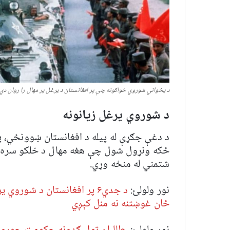
د پخواني شوروي ځواکونه چې پر افغانستان د یرغل پر مهال را روان دي
د شوروي یرغل زیانونه
د دغې جګړې له پیله د افغانستان ښوونځي، پ
ځکه ونړول شول چې هغه مهال د خلکو سره د
شتمني له منځه وړي.
نور ولولئ:
د جدي۶ پر افغانستان د شور
ځان غوښتنه نه منل کېږي