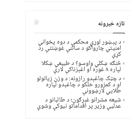
تازه خبرونه
د پېښور لوړې محکمې د دوه پخواني
امنیتي چارواکو د ساتنې غوښتنې رد
کړې
څنګه ښکلي واوسو؟ د طبیعي ښکلا
لپاره ۸ غوره او اغېزناکې لارې
د چټک چاغېدو رازونه: د وزن زیاتولو
او د کمزورو خلکو د چاغېدو لپاره
طلایي لارښوونې
شیعه مشرانو غبرګون؛ د طالبانو د
عدلیې وزیر پر اقداماتو نیوکې وشوې