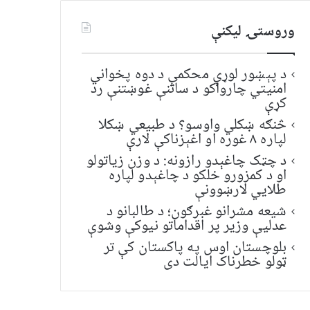
وروستۍ ليکنې
د پېښور لوړې محکمې د دوه پخواني
امنیتي چارواکو د ساتنې غوښتنې رد
کړې
څنګه ښکلي واوسو؟ د طبیعي ښکلا
لپاره ۸ غوره او اغېزناکې لارې
د چټک چاغېدو رازونه: د وزن زیاتولو
او د کمزورو خلکو د چاغېدو لپاره
طلایي لارښوونې
شیعه مشرانو غبرګون؛ د طالبانو د
عدلیې وزیر پر اقداماتو نیوکې وشوې
بلوچستان اوس په پاکستان کې تر
ټولو خطرناک ایالت دی