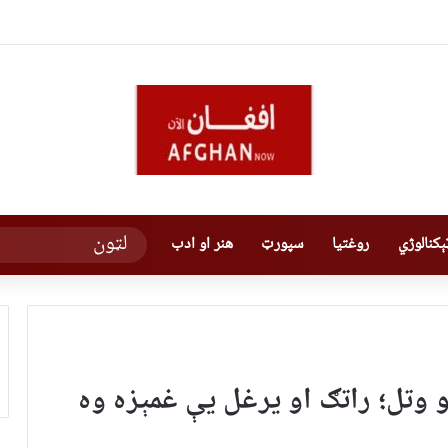
کنالوژي
روغتیا
سپورټ
هنر او ادب
 وتل؛ راتګ او یرغل یې غمېزه وه