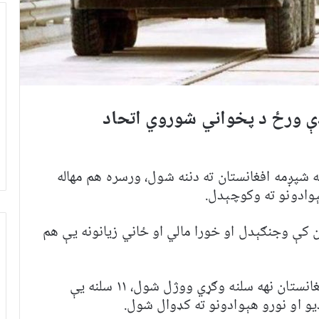
 چې په دې ورځ د پخواني شوروي اتحاد
 کال د مرغومي په شپږمه افغانستان ته دننه شول، ورسره هم مهاله
وادونو ته وکوچېدل.
ن کې وجنګېدل او خورا مالي او ځاني زیانونه یې هم
د ځینو شمېرو له مخې په دغه موده کې د افغانستان نهه سلنه وګړي ووژل شول، ۱۱ سلنه یې