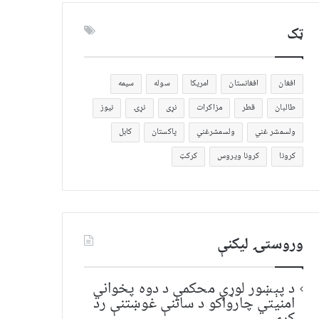
ټک
افغان
افغانستان
امریکا
سوله
سیمه
طالبان
قطر
مزاکرات
نړی
نړۍ
نیوز
ولسمشر غني
ولسمشرغني
پاکستان
کابل
کرونا
کرونا ویروس
کرکټ
وروستۍ ليکنې
د پېښور لوړې محکمې د دوه پخواني
امنیتي چارواکو د ساتنې غوښتنې رد