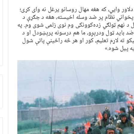
لاور وايي، که هغه مهال روسانو یرغل نه وای کړی؛
 پخواني نظام پر ضد وسله اخیسته، هغه د جګړې د
ل د نهم ټولګي زده‌کوونکی وم نوی زلمی شوی وم. په
ضد باید ټول ودرېږو، ما هم درسونه پرېښودل او د
کو ته لاړم تعلیم، کور او هر څه راځینې پاتې شول
ه پیل شوه.»