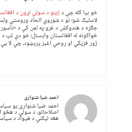
خو بیا کله چې د
ژینو د سولې تړون د افغانست
لاسلیک شو؛ نو د شوروي اتحاد وروستي ولس
ځواکونه له افغانستان واېستل؛ خو دې ټپ د 
ژور فزیکي او روحي اغېز پرېښود، چې لا یې 
احمد ضیا شنواری
احمد ضیا شنواری یو سياس
اصلاحاتو، د سولې د هڅو ا
هغه لیکنې د هیواد د سیاسي 