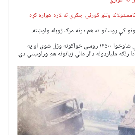
 نه غواړي
مسئولانه وتلو کورنۍ جګړې ته لاره هواره کړه
نو کې روسانو ته هم درنه مرګ ژوبله واوښته.
داسې راپورونه هم شته، چې په دغه موده کې شاوخوا ۱۴۵۰۰ روسي ځواکونه وژل شوي او په
رنګه ملیارډونه ډالر مالي زیانونه هم وراوښتي دي.