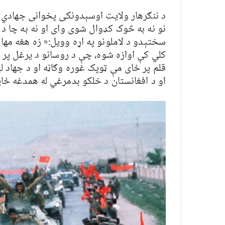
د ننګرهار ولایت اوسېدونکی پخوانی جهادي د
نو نه به څوک کډوال شوی وای او نه به چا د
سختېدو د لاملونو په اړه وویل:« زه هغه مها
کلي کې اوازه شوه، چې د روسانو د یرغل پر 
قلم پر ځای مې ټوپک غوره وګاڼه او د جهاد لی
او د افغانستان د خلکو بدمرغي له همدغه ځای