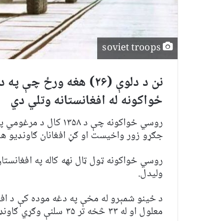
soviet troops
نن د دلوې (۲۶) هغه ورځ
ځواکونه له افغانستانه وتلي دي
روسي ځواکونه چې د ۱۳۵۸
جګړو زور واخیست او ګڼ افغانان ګاونډیو هې
روسي ځواکونه ټول ټال نهه کاله په افغانستا
ولیدل.
معلول او له ۳۳ څخه تر ۳۵ سلنې وګړي ګاونډیو او نورو هېوادونو ته کډوال شول.