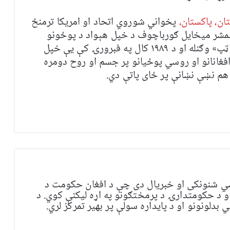
ان، پاکستان،
پخواني شوروي اتحاد او امریکا ترمنځ
مشر میخایل ګورباچوف د خپل هېواد د پوځونو
جګړه د هندوکش د غرو په لمن کې د «ناسور ټپ» وګنله او د ۱۹۸۹ کال په فبرورۍ کې یې خپل
افغانانو او روسي پوځیانو پر جسم او روح دومره
هم نښې نښانې پر ځای پاتې دي.
ي شنونکی او خبریال دی چې د افغان حکومت د
و د حکومتدارۍ د پرمختګونو په اړه لیکنې کوي. د
بدلونونو او د پایداره سولې پر بهیر تمرکز لري.