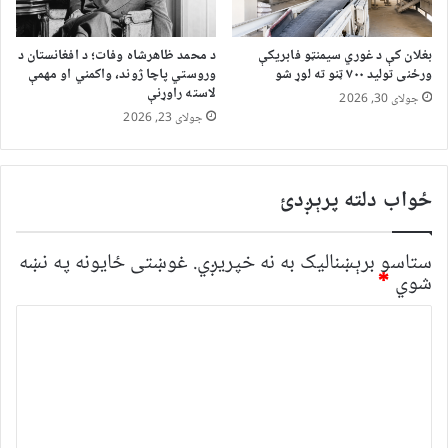
بغلان کې د غوري سیمنټو فابریکې
د محمد ظاهرشاه وفات؛ د افغانستان د
ورځنی تولید ۷۰۰ ټنو ته لوړ شو
وروستي پاچا ژوند، واکمني او مهمې
لاسته راوړنې
جولای 30, 2026
جولای 23, 2026
ځواب دلته پرېږدئ
ستاسو برېښناليک به نه خپريږي.
غوښتى ځایونه په نښه
شوي
*
څ
ر
گ
ن
د