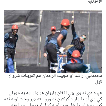
اوګوري.
محمدنبي، راشد او مجيب الرحمان هم تمرينات شروع
کړل
هېره دې نه وي چې افغان پلیران هر وار ښه په مورال
کې وي او دا وار د کرنتین نه وروسته ډېر وخت لوبه نده
کړې نو ښای دا ځل ورته لوبه کول لږ پيچلې وي اوپه