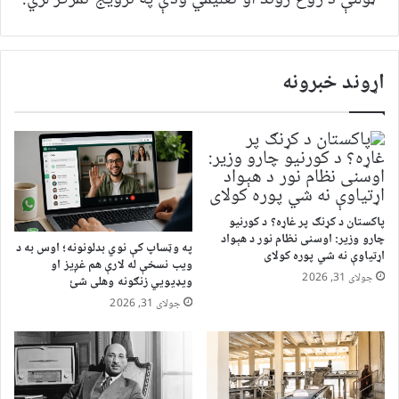
اړوند خبرونه
پاکستان د کړنګ پر غاړه؟ د کورنیو
چارو وزیر: اوسنی نظام نور د هېواد
په وټساپ کې نوي بدلونونه؛ اوس به د
اړتیاوې نه شي پوره کولای
ویب نسخې له لارې هم غږیز او
جولای 31, 2026
ویډیويي زنګونه وهلی شئ
جولای 31, 2026