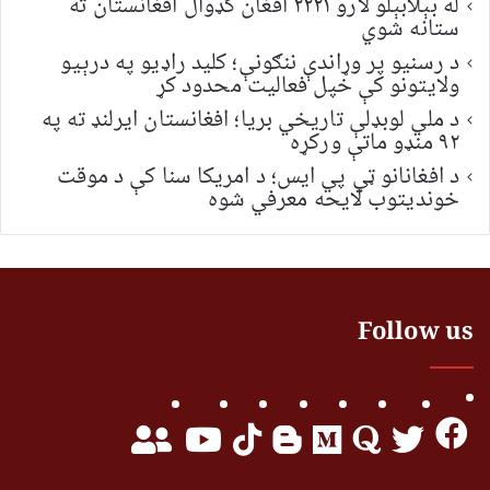
له بېلابېلو لارو ۲۲۲۱ افغان کډوال افغانستان ته
ستانه شوي
د رسنیو پر وړاندې ننګونې؛ کلید راډیو په درېیو
ولایتونو کې خپل فعالیت محدود کړ
د ملي لوبډلې تاریخي بریا؛ افغانستان ایرلنډ ته په
۹۲ منډو ماتې ورکړه
د افغانانو ټي پي ایس؛ د امریکا سنا کې د موقت
خونديتوب لایحه معرفي شوه
Follow us