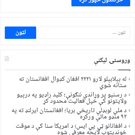
ددی
لپاره
لټون:
وروستۍ ليکنې
له بېلابېلو لارو ۲۲۲۱ افغان کډوال افغانستان ته
ستانه شوي
د رسنیو پر وړاندې ننګونې؛ کلید راډیو په درېیو
ولایتونو کې خپل فعالیت محدود کړ
د ملي لوبډلې تاریخي بریا؛ افغانستان ایرلنډ ته په
۹۲ منډو ماتې ورکړه
د افغانانو ټي پي ایس؛ د امریکا سنا کې د موقت
خونديتوب لایحه معرفي شوه