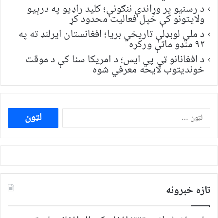
د رسنیو پر وړاندې ننګونې؛ کلید راډیو په درېیو
ولایتونو کې خپل فعالیت محدود کړ
د ملي لوبډلې تاریخي بریا؛ افغانستان ایرلنډ ته په
۹۲ منډو ماتې ورکړه
د افغانانو ټي پي ایس؛ د امریکا سنا کې د موقت
خونديتوب لایحه معرفي شوه
ددی
لپاره
لټون:
تازه خبرونه