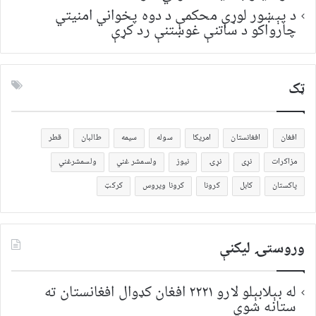
د پېښور لوړې محکمې د دوه پخواني امنیتي
چارواکو د ساتنې غوښتنې رد کړې
ټک
افغان
افغانستان
امریکا
سوله
سیمه
طالبان
قطر
مزاکرات
نړی
نړۍ
نیوز
ولسمشر غني
ولسمشرغني
پاکستان
کابل
کرونا
کرونا ویروس
کرکټ
وروستۍ ليکنې
له بېلابېلو لارو ۲۲۲۱ افغان کډوال افغانستان ته
ستانه شوي