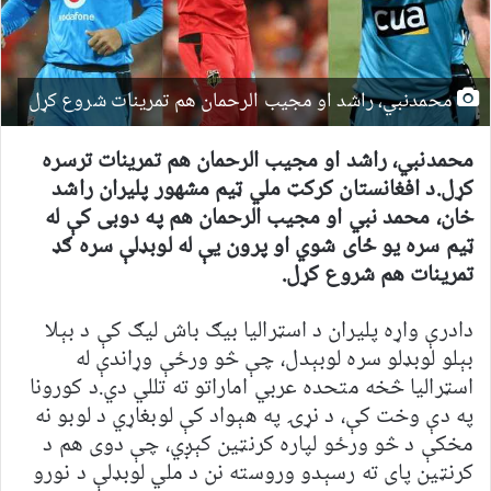
محمدنبي، راشد او مجيب الرحمان هم تمرينات شروع کړل
محمدنبي، راشد او مجيب الرحمان هم تمرينات ترسره
کړل.د افغانستان کرکټ ملي ټیم مشهور پلیران راشد
خان، محمد نبي او مجيب الرحمان هم په دوبی کې له
ټیم سره يو ځاى شوي او پرون يې له لوبډلې سره ګډ
تمرينات هم شروع کړل.
دادرې واړه پلیران د اسټراليا بيګ باش ليګ کې د بېلا
بېلو لوبډلو سره لوبېدل، چې څو ورځې وړاندې له
اسټراليا څخه متحده عربي اماراتو ته تللي دي.د کورونا
په دې وخت کې، د نړۍ په هېواد کې لوبغاړي د لوبو نه
مخکې د څو ورځو لپاره کرنټين کېږي، چې دوى هم د
کرنټين پاى ته رسېدو وروسته نن د ملي لوبډلې د نورو