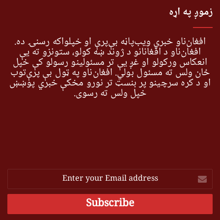
زموږ په اړه
افغان‌ناو خبري ویب‌پاڼه بې‌پرې او خپلواکه رسنۍ ده.
افغان‌ناو د افغانانو د ژوند ښه کولو، ستونزو ته یې
انعکاس ورکولو او غږ یې تر مسئولینو رسولو کې خپل
ځان ولس ته مسئول بولي. افغان‌ناو په ټول بې پرې‌توب
او د کره سرچینو پر بنسټ تر نورو مخکې خبري پوښښ
خپل ولس ته رسوي.
Enter
your
Email
address