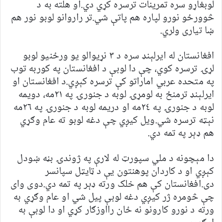
لوبغاړو سره تمرينات ترسره کړي دي.او هلته به د
څوورځو نورو لپاره هم پاتې شي.تر راروانو لوبو نور هم
ښا تیاری ولري.
افغانستان له ايرلېنډ سره د ٣ نړيوالو يو ورځنيو لوبو
لړۍ ترسره کوي، چې دا لوبې د افغانستان په کوربه توب
په متحده عربي اماراتو کې ترسره کېږي.د افغانستان او
ايرلېنډ ترمنځ به لومړۍ لوبه د جنورۍ په ٢١مه، دويمه
لوبه د جنورۍ په ٢٤مه او دريمه لوبه د جنورۍ په ٢٦مه
نېټه ترسره شي.ویل کیږي چې دغه لوبو ته عام وګړي
هم ډېر په تمه دي.
دا مېچونه د ملي سپورټ له لارې په ژوندۍ بڼه ښودل
کېږي او د کاردان پوهنتون يې د ټايټل سپانسر
دى.افغانستان کې هم خلک ورته ډېر په تمه دي.دوی وای
چې څومره ژر کیږي دغه لوبې پیل شي او عام وګړي به
ورته د نورو کارونو نه ځان رااوزګار کړي او دا لوبې به