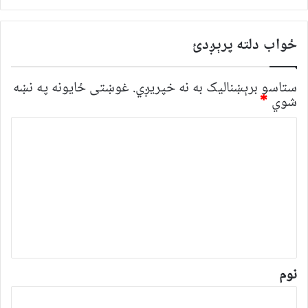
ځواب دلته پرېږدئ
ستاسو برېښناليک به نه خپريږي.
غوښتى ځایونه په نښه
شوي
*
څ
ر
گ
ن
د
و
ن
*
نوم