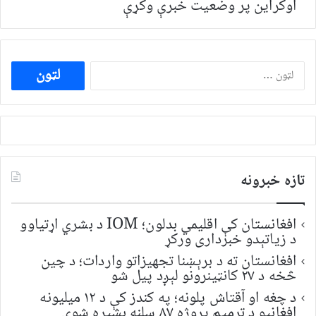
اوکراین پر وضعیت خبرې وکړې
ددی
لپاره
لټون:
تازه خبرونه
افغانستان کې اقلیمي بدلون؛ IOM د بشري اړتیاوو
د زیاتېدو خبرداری ورکړ
افغانستان ته د برېښنا تجهیزاتو واردات؛ د چین
څخه د ۲۷ کانټینرونو لېږد پیل شو
د چغه او آقتاش پلونه؛ په کندز کې د ۱۲ میلیونه
افغانیو د ترمیم پروژه ۸۷ سلنه بشپړه شوې