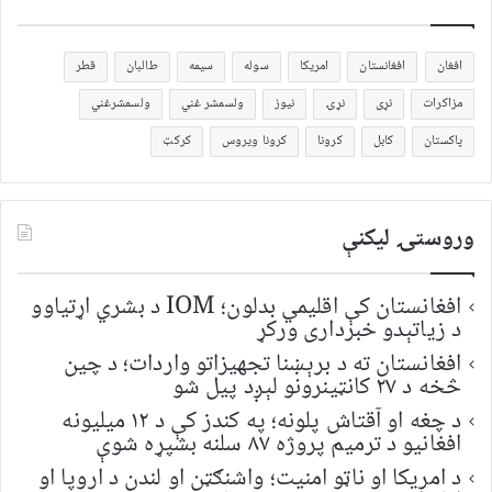
افغان
افغانستان
امریکا
سوله
سیمه
طالبان
قطر
مزاکرات
نړی
نړۍ
نیوز
ولسمشر غني
ولسمشرغني
پاکستان
کابل
کرونا
کرونا ویروس
کرکټ
وروستۍ ليکنې
افغانستان کې اقلیمي بدلون؛ IOM د بشري اړتیاوو
د زیاتېدو خبرداری ورکړ
افغانستان ته د برېښنا تجهیزاتو واردات؛ د چین
څخه د ۲۷ کانټینرونو لېږد پیل شو
د چغه او آقتاش پلونه؛ په کندز کې د ۱۲ میلیونه
افغانیو د ترمیم پروژه ۸۷ سلنه بشپړه شوې
د امریکا او ناټو امنیت؛ واشنګټن او لندن د اروپا او