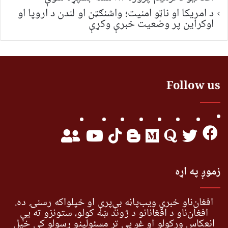
د امریکا او ناټو امنیت؛ واشنګټن او لندن د اروپا او
اوکراین پر وضعیت خبرې وکړې
Follow us
زموږ په اړه
افغان‌ناو خبري ویب‌پاڼه بې‌پرې او خپلواکه رسنۍ ده.
افغان‌ناو د افغانانو د ژوند ښه کولو، ستونزو ته یې
انعکاس ورکولو او غږ یې تر مسئولینو رسولو کې خپل