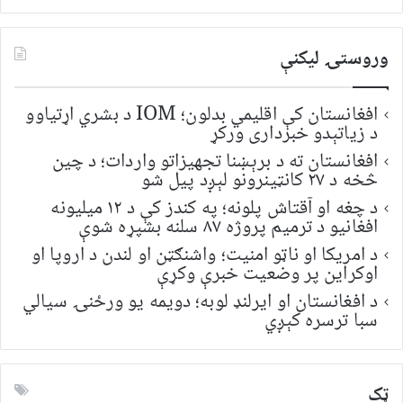
لټون:
وروستۍ ليکنې
افغانستان کې اقلیمي بدلون؛ IOM د بشري اړتیاوو
د زیاتېدو خبرداری ورکړ
افغانستان ته د برېښنا تجهیزاتو واردات؛ د چین
څخه د ۲۷ کانټینرونو لېږد پیل شو
د چغه او آقتاش پلونه؛ په کندز کې د ۱۲ میلیونه
افغانیو د ترمیم پروژه ۸۷ سلنه بشپړه شوې
د امریکا او ناټو امنیت؛ واشنګټن او لندن د اروپا او
اوکراین پر وضعیت خبرې وکړې
د افغانستان او ایرلنډ لوبه؛ دویمه یو ورځنۍ سیالي
سبا ترسره کېږي
ټک