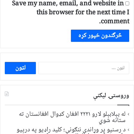
Save my name, email, and website in
this browser for the next time I
comment.
ددی
لپاره
لټون:
وروستۍ ليکنې
له بېلابېلو لارو ۲۲۲۱ افغان کډوال افغانستان ته
ستانه شوي
د رسنیو پر وړاندې ننګونې؛ کلید راډیو په درېیو