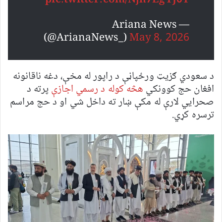
pic.twitter.com/Njn7EgYJ0Y
— Ariana News
(@ArianaNews_)
May 8, 2026
د سعودي ګزیټ ورځپاڼې د راپور له مخې، دغه ناقانونه
افغان حج کوونکي
هڅه کوله د رسمي اجازې
پرته د
صحرايي لارې له مکې ښار ته داخل شي او د حج مراسم
ترسره کړي.