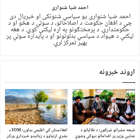
احمد ضیا شنواری
احمد ضیا شنواری یو سياسي شنونکی او خبریال دی
چې د افغان حکومت د اصلاحاتو، د سولې د هڅو او د
حکومتدارۍ د پرمختګونو په اړه لیکنې کوي. د هغه
لیکنې د هیواد د سیاسي بدلونونو او د پایداره سولې پر
بهیر تمرکز لري.
اړوند خبرونه
شیعه مشرانو غبرګون؛ د طالبانو د
افغانستان کې اقلیمي بدلون؛ IOM د
عدلیې وزیر پر اقداماتو نیوکې وشوې
بشري اړتیاوو د زیاتېدو خبرداری ورکړ