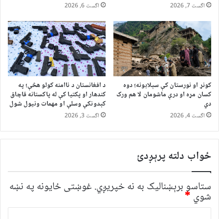
اگست 7, 2026
اگست 6, 2026
کونړ او نورستان کې سېلابونه؛ دوه
د افغانستان د ناامنه کولو هڅې؛ په
کسان مړه او درې ماشومان لا هم ورک
کندهار او پکتیا کې له پاکستانه قاچاق
دي
کېدونکې وسلې او مهمات ونیول شول
اگست 4, 2026
اگست 3, 2026
ځواب دلته پرېږدئ
ستاسو برېښناليک به نه خپريږي.
غوښتى ځایونه په نښه
شوي
*
څ