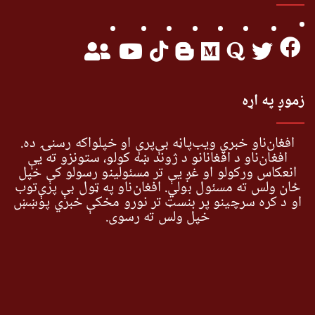
زموږ په اړه
افغان‌ناو خبري ویب‌پاڼه بې‌پرې او خپلواکه رسنۍ ده.
افغان‌ناو د افغانانو د ژوند ښه کولو، ستونزو ته یې
انعکاس ورکولو او غږ یې تر مسئولینو رسولو کې خپل
ځان ولس ته مسئول بولي. افغان‌ناو په ټول بې پرې‌توب
او د کره سرچینو پر بنسټ تر نورو مخکې خبري پوښښ
خپل ولس ته رسوي.