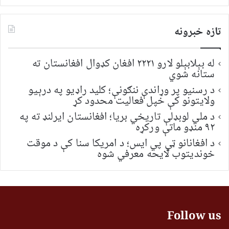
تازه خبرونه
له بېلابېلو لارو ۲۲۲۱ افغان کډوال افغانستان ته
ستانه شوي
د رسنیو پر وړاندې ننګونې؛ کلید راډیو په درېیو
ولایتونو کې خپل فعالیت محدود کړ
د ملي لوبډلې تاریخي بریا؛ افغانستان ایرلنډ ته په
۹۲ منډو ماتې ورکړه
د افغانانو ټي پي ایس؛ د امریکا سنا کې د موقت
خونديتوب لایحه معرفي شوه
Follow us