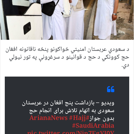
د سعودي عربستان امنیتي ځواکونو پنځه ناقانونه افغان
حج کوونکي د حج د قوانینو د سرغړونې په تور نیولي
دي.
ویدیو – بازداشت پنج افغان در عربستان
سعودی به اتهام تلاش برای انجام حج
بدون جواز
#ArianaNews
#Hajj
#SaudiArabia