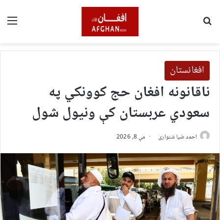
لټون
مین
افغانستان
ناقانونه افغان حج کوونکي په
سعودي عربستان کې ونیول شول
احمد ضیا شنواری
مې 8, 2026