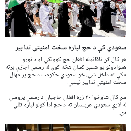
سعودي کې د حج لپاره سخت امنیتي تدابیر
هر کال ګڼ ناقانونه افغان حج کوونکي او د نورو
هېوادونو یو شمېر کسان هڅه کوي له رسمي اجازې پرته
مکې ته داخل شي، خو سعودي حکومت د حج پر مهال
سخت امنیتي تدابیر نیسي.
سږ کال شاوخوا ۳۰ زره افغان حاجیان د رسمي پروسې
له لارې سعودي عربستان ته د حج ادا کولو لپاره تللي
دي.