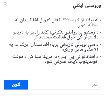
وروستۍ ليکنې
له بېلابېلو لارو ۲۲۲۱ افغان کډوال افغانستان ته
ستانه شوي
د رسنیو پر وړاندې ننګونې؛ کلید راډیو په درېیو
ولایتونو کې خپل فعالیت محدود کړ
د ملي لوبډلې تاریخي بریا؛ افغانستان ایرلنډ ته په
۹۲ منډو ماتې ورکړه
د افغانانو ټي پي ایس؛ د امریکا سنا کې د موقت
خونديتوب لایحه معرفي شوه
ددی
لپاره
لټون: