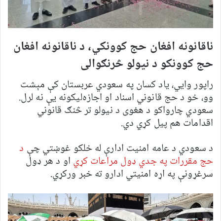
ناقانونه افغان حج کوونکي، د ناقانونه افغان
حج کوونکو د نیولو څرنګوالی
راپور وایي، یاد کسان په سعودي عربستان کې مېشت
وو، خو د حج قانوني اسناد او اجازه‌لیکونه یې نه لرل.
سعودي چارواکو د هغوی د نیولو تر څنګ قانوني
اقدامات هم پیل کړي دي.
د سعودي د عامه امنیت ادارې له خلکو غوښتي چې
د
حج مقررات په جدي ډول مراعات کړي
او د هر ډول
سرغړونې په اړه امنیتي ادارو ته خبر ورکړي.