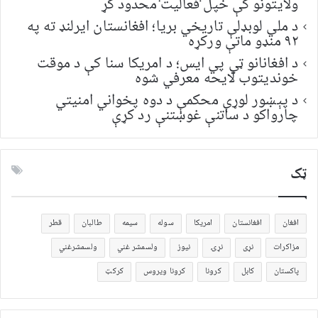
ولایتونو کې خپل فعالیت محدود کړ
د ملي لوبډلې تاریخي بریا؛ افغانستان ایرلنډ ته په
۹۲ منډو ماتې ورکړه
د افغانانو ټي پي ایس؛ د امریکا سنا کې د موقت
خونديتوب لایحه معرفي شوه
د پېښور لوړې محکمې د دوه پخواني امنیتي
چارواکو د ساتنې غوښتنې رد کړې
ټک
افغان
افغانستان
امریکا
سوله
سیمه
طالبان
قطر
مزاکرات
نړی
نړۍ
نیوز
ولسمشر غني
ولسمشرغني
پاکستان
کابل
کرونا
کرونا ویروس
کرکټ