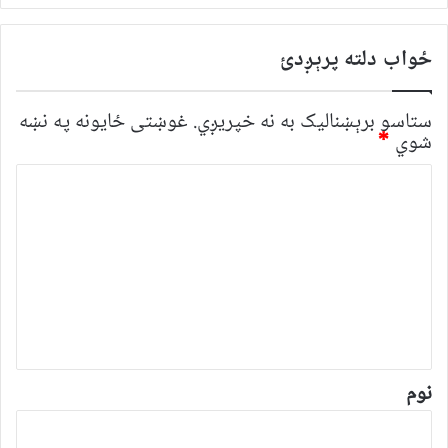
ځواب دلته پرېږدئ
ستاسو برېښناليک به نه خپريږي.
غوښتى ځایونه په نښه
شوي
*
څ
ر
گ
ن
د
و
ن
*
نوم