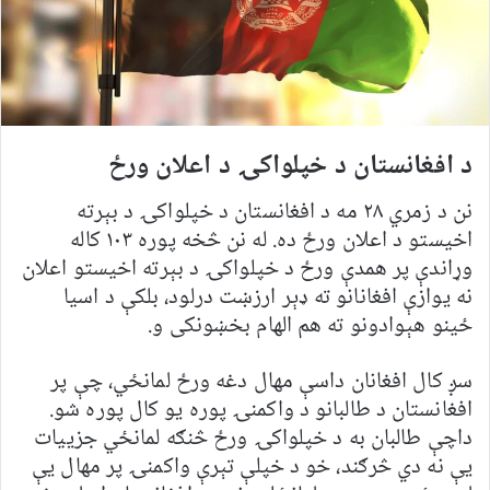
د افغانستان د خپلواکۍ د اعلان ورځ
نن د زمري ۲۸ مه د افغانستان د خپلواکۍ د بېرته
اخیستو د اعلان ورځ ده. له نن څخه پوره ۱۰۳ کاله
وړاندې پر همدې ورځ د خپلواکۍ د بېرته اخیستو اعلان
نه یوازې افغانانو ته ډېر ارزښت درلود، بلکې د اسیا
ځینو هېوادونو ته هم الهام بخښونکی و.
سږ کال افغانان داسې مهال دغه ورځ لمانځي، چې پر
افغانستان د طالبانو د واکمنۍ پوره یو کال پوره شو.
داچې طالبان به د خپلواکۍ ورځ څنګه لمانځي جزییات
یې نه دي څرګند، خو د خپلې تېرې واکمنۍ پر مهال یې