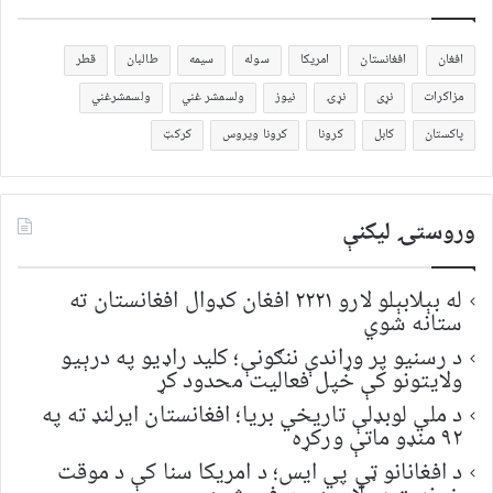
افغان
افغانستان
امریکا
سوله
سیمه
طالبان
قطر
مزاکرات
نړی
نړۍ
نیوز
ولسمشر غني
ولسمشرغني
پاکستان
کابل
کرونا
کرونا ویروس
کرکټ
وروستۍ ليکنې
له بېلابېلو لارو ۲۲۲۱ افغان کډوال افغانستان ته
ستانه شوي
د رسنیو پر وړاندې ننګونې؛ کلید راډیو په درېیو
ولایتونو کې خپل فعالیت محدود کړ
د ملي لوبډلې تاریخي بریا؛ افغانستان ایرلنډ ته په
۹۲ منډو ماتې ورکړه
د افغانانو ټي پي ایس؛ د امریکا سنا کې د موقت