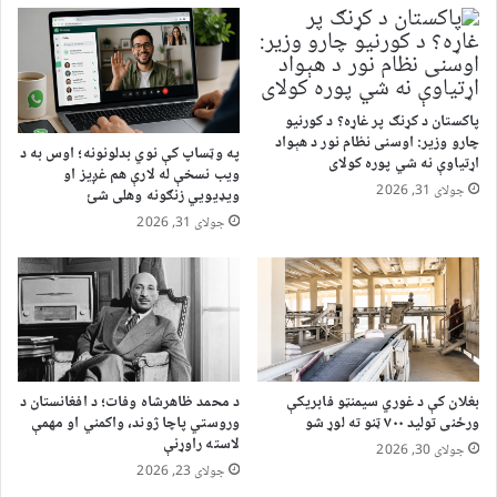
پاکستان د کړنګ پر غاړه؟ د کورنیو
چارو وزیر: اوسنی نظام نور د هېواد
په وټساپ کې نوي بدلونونه؛ اوس به د
اړتیاوې نه شي پوره کولای
ویب نسخې له لارې هم غږیز او
جولای 31, 2026
ویډیويي زنګونه وهلی شئ
جولای 31, 2026
بغلان کې د غوري سیمنټو فابریکې
د محمد ظاهرشاه وفات؛ د افغانستان د
ورځنی تولید ۷۰۰ ټنو ته لوړ شو
وروستي پاچا ژوند، واکمني او مهمې
لاسته راوړنې
جولای 30, 2026
جولای 23, 2026