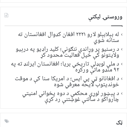
وروستۍ ليکنې
له بېلابېلو لارو ۲۲۲۱ افغان کډوال افغانستان ته
ستانه شوي
د رسنیو پر وړاندې ننګونې؛ کلید راډیو په درېیو
ولایتونو کې خپل فعالیت محدود کړ
د ملي لوبډلې تاریخي بریا؛ افغانستان ایرلنډ ته په
۹۲ منډو ماتې ورکړه
د افغانانو ټي پي ایس؛ د امریکا سنا کې د موقت
خونديتوب لایحه معرفي شوه
د پېښور لوړې محکمې د دوه پخواني امنیتي
چارواکو د ساتنې غوښتنې رد کړې
ټک