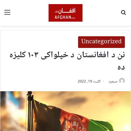
لټون
مین
Uncategorized
نن د افغانستان د خپلواکی ۱۰۳ کلیزه
ده
مسعود
اگست 19, 2022