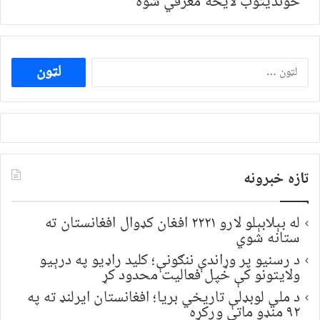
خونديتوب لایحه معرفي شوه
ددی
لپاره
لټون:
تازه خبرونه
له بېلابېلو لارو ۲۲۲۱ افغان کډوال افغانستان ته
ستانه شوي
د رسنیو پر وړاندې ننګونې؛ کلید راډیو په درېیو
ولایتونو کې خپل فعالیت محدود کړ
د ملي لوبډلې تاریخي بریا؛ افغانستان ایرلنډ ته په
۹۲ منډو ماتې ورکړه