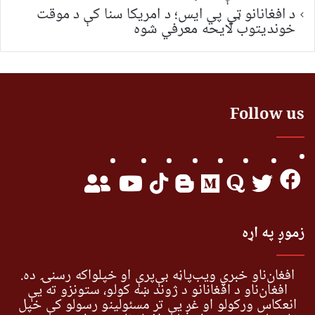
د افغانانو ټي پي ایس؛ د امریکا سنا کې د موقت
خونديتوب لایحه معرفي شوه
Follow us
زموږ په اړه
افغان‌ناو خبري ویب‌پاڼه بې‌پرې او خپلواکه رسنۍ ده.
افغان‌ناو د افغانانو د ژوند ښه کولو، ستونزو ته یې
انعکاس ورکولو او غږ یې تر مسئولینو رسولو کې خپل