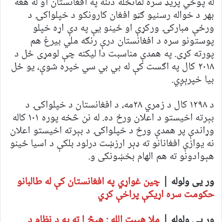
له پوځي پریډ سره لمانځله دننه په افغانستان او له هغه
بهر د خواله رسنیو ګڼو افغان کارونکو د خپلواکۍ د
ورځې مبارکۍ ورکړې او ځینو یې په دې اړه خپلو
پوستونو سره د افغانستان درې رنګه ملي بیرغ هم
پورته کړی. په همدې مناسبت دا لیکنه چې لومړی ځل د
۲۰۱۸ کال په اګست کې له بي بي سي خپره شوې، یو ځل
بیا خپرېږي.
د ۱۲۹۸ کال د زمري ۲۸مه، د افغانستان د خپلواکۍ د
بېرته اخیستو د اعلان ورځ ده. له نن څخه پوره ۱۰۱ کاله
وړاندې پر همدې ورځ د خپلواکۍ د بېرته اخیستو اعلان
نه یوازې افغانانو ته ډېر ارزښت درلود بلکې د اسیا ځینو
هېوادونو ته هم الهام بخښونکی و.
ور یی ولوله |
چین غواړي په افغانستان کې له طالبانو
حکومت سره اړیکې پراخې کړي
ور یی ولوله |
ملا هیبت الله : هیڅ ا ته په د نظام د