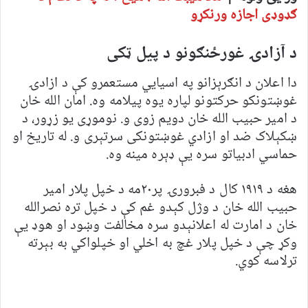
ګډوډی اجازه ورنکړو
د آزادۍ غورځنګونو د پیل ټکی
دا اعلان د انګرېزانو په اسیايي مستعمرو کې د ازادۍ
غوښتونکو حرکتونو لپاره یوه پیلامه وه. امان الله خان
د امیر حبیب الله خان دویم زوی و. نوموړی یو زړور، د
ښکېلاک ضد او ازادي غوښتونکی سرتېری و. له تاریخ او
حماسي ادبیاتو سره یې ډېره مینه وه.
هغه د ۱۹۱۹ کال د فبرورۍ پر۲۰مه د خپل پلار امیر
حبیب الله خان د وژل کېدو غم کې د خپل تره نصرالله
خان د امارت له اعلانېدو سره مخالفت وښود او هوډ یې
وکړ چې د خپل پلار غچ به اخلي او خپلواکي به بېرته
ترلاسه کوي.