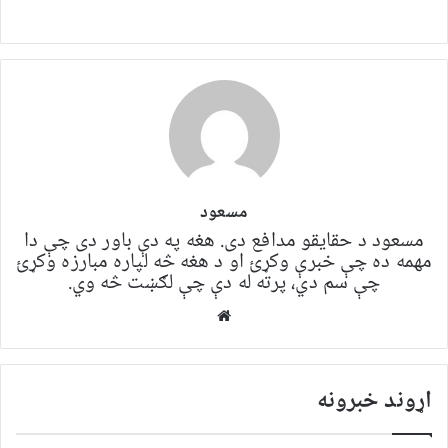
مسعود
مسعود د حقایقو مدافع دی. هغه په ​​​​دې باور دی چې دا
مهمه ده چې خبرې وکړئ او د هغه څه لپاره مبارزه وکړئ
چې سم دي، پرته له دې چې لګښت څه وي.
Website
اړوند خبرونه