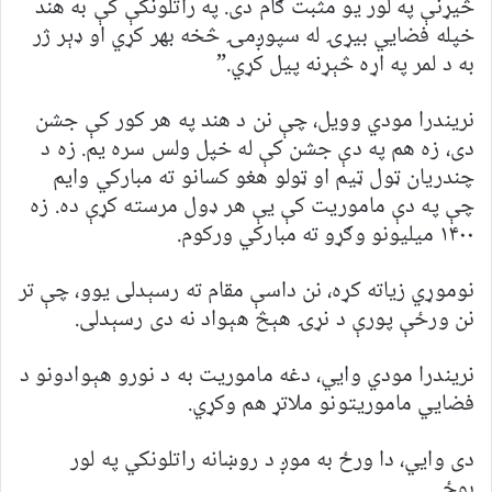
څیړنې په لور یو مثبت ګام دی. په راتلونکې کې به هند
خپله فضايي بیړۍ له سپوږمۍ څخه بهر کړي او ډېر ژر
به د لمر په اړه څېړنه پیل کړي.”
نریندرا مودي وویل، چې نن د هند په هر کور کې جشن
دی، زه هم په دې جشن کې له خپل ولس سره یم. زه د
چندریان ټول ټیم او ټولو هغو کسانو ته مبارکي وایم
چې په دې ماموریت کې یې هر ډول مرسته کړې ده. زه
۱۴۰۰ میلیونو وګړو ته مبارکي ورکوم.
نوموړي زیاته کړه، نن داسې مقام ته رسېدلی یوو، چې تر
نن ورځې پورې د نړۍ هېڅ هېواد نه دی رسېدلی.
نریندرا مودي وايي، دغه ماموریت به د نورو هېوادونو د
فضايي ماموریتونو ملاتړ هم وکړي.
دی وايي، دا ورځ به موږ د روښانه راتلونکي په لور
بوځي.