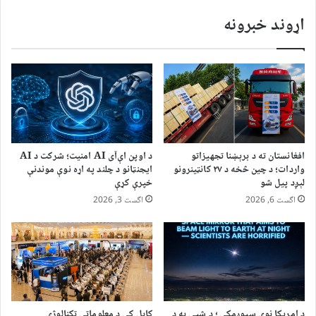
اړوند خبرونه
افغانستان ته د برېښنا تجهیزاتو
د اوپن اې‌آی AI امنیت؛ شرکت د AI
واردات؛ د چین څخه د ۲۷ کانټینرونو
ایجنټانو د چلند په اړه نوې موندنې
لېږد پیل شو
خپرې کړې
اگست 6, 2026
اگست 3, 2026
د امریکا نوي سپوږمکۍ؛ د شپې به د
کابل کې د معلوماتي ټکنالوژي