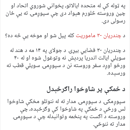
په ټوله کې له متحده ایالاتو، پخواني شوروي اتحاد او
چین وروسته څلورم هېواد دی چې سپوږمۍ ته یې ځان
رسولی دی.
د
چندریان -۳ ماموریت
کله پیل شو او موخه یې څه ده؟
د چندریان -۳ فضايي بیړۍ د جولای په ۱۴ مه د هند له
سویلي ایالت اندریا پردېش نه وتوغول شوه او له ۴۰
ورځو اوږد سفر وروسته نن د سپوږمۍ سویلي قطب ته
ورسېده.
د ځمکې پر شاوخوا راګرځېدل
سپوږمکۍ د سپوږمۍ مدار ته له ننوتلو مخکې شاوخوا
لس ورځې د ځمکې په شاوخوا کې وګرځېده، چې
وروسته د اګست په پنځمه وتوانېدله چې د سپوږمۍ
مدار ته ننوځي.