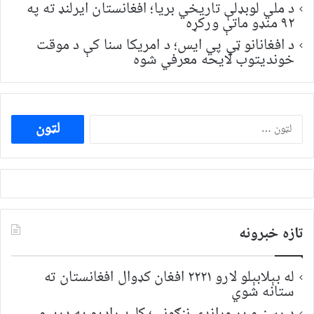
د ملي لوبډلې تاریخي بریا؛ افغانستان ایرلنډ ته په
۹۲ منډو ماتې ورکړه
د افغانانو ټي پي ایس؛ د امریکا سنا کې د موقت
خونديتوب لایحه معرفي شوه
ددی
لپاره
لټون:
تازه خبرونه
له بېلابېلو لارو ۲۲۲۱ افغان کډوال افغانستان ته
ستانه شوي