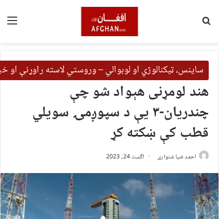
لټون
مین
ساینس، ټیکنالوژي او لوبوالي – وروستي لاسته راوړنې او خب
هند لومړنی هېواد شو چې
چندریان-۳ یې د سپوږمۍ سویلي
قطب کې ښکته کړ
احمد ضیا شنواری
اگست 24, 2023