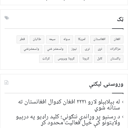
ټک
افغان
افغانستان
امریکا
سوله
سیمه
طالبان
قطر
مزاکرات
نړی
نړۍ
نیوز
ولسمشر غني
ولسمشرغني
پاکستان
کابل
کرونا
کرونا ویروس
کرکټ
وروستۍ ليکنې
له بېلابېلو لارو ۲۲۲۱ افغان کډوال افغانستان ته
ستانه شوي
د رسنیو پر وړاندې ننګونې؛ کلید راډیو په درېیو
ولایتونو کې خپل فعالیت محدود کړ