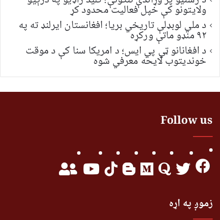
د رسنیو پر وړاندې ننګونې؛ کلید راډیو په درېیو
ولایتونو کې خپل فعالیت محدود کړ
د ملي لوبډلې تاریخي بریا؛ افغانستان ایرلنډ ته په
۹۲ منډو ماتې ورکړه
د افغانانو ټي پي ایس؛ د امریکا سنا کې د موقت
خونديتوب لایحه معرفي شوه
Follow us
زموږ په اړه