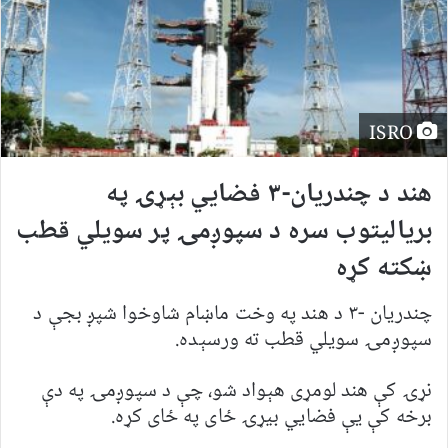
ISRO
هند د چندریان-۳ فضايي بېړۍ په
بریالیتوب سره د سپوږمۍ پر سویلي قطب
ښکته کړه
چندریان -۳ د هند په وخت ماښام شاوخوا شپږ بجې د
سپوږمۍ سویلي قطب ته ورسېده.
نړۍ کې هند لومړی هېواد شو، چې د سپوږمۍ په دې
برخه کې یې فضايي بیړۍ ځای په ځای کړه.