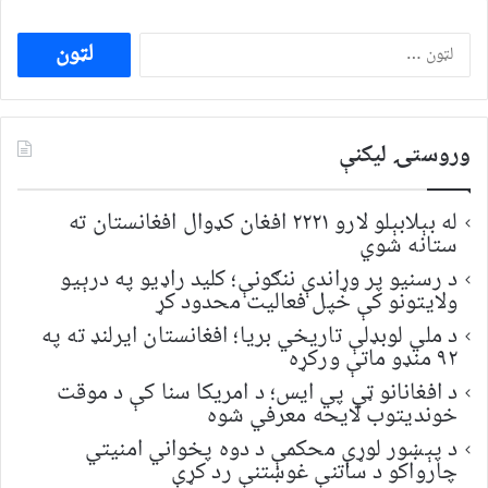
ددی
لپاره
لټون:
وروستۍ ليکنې
له بېلابېلو لارو ۲۲۲۱ افغان کډوال افغانستان ته
ستانه شوي
د رسنیو پر وړاندې ننګونې؛ کلید راډیو په درېیو
ولایتونو کې خپل فعالیت محدود کړ
د ملي لوبډلې تاریخي بریا؛ افغانستان ایرلنډ ته په
۹۲ منډو ماتې ورکړه
د افغانانو ټي پي ایس؛ د امریکا سنا کې د موقت
خونديتوب لایحه معرفي شوه
د پېښور لوړې محکمې د دوه پخواني امنیتي
چارواکو د ساتنې غوښتنې رد کړې