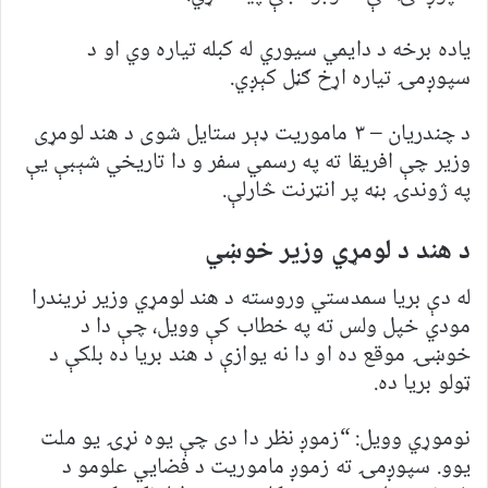
یاده برخه د دایمي سیوري له کبله تیاره وي او د
سپوږمۍ تیاره اړخ ګڼل کېږي.
د چندریان – ۳ ماموریت ډېر ستایل شوی د هند لومړی
وزیر چې افریقا ته په رسمي سفر و دا تاریخي شېبې یې
په ژوندۍ بڼه پر انټرنت څارلې.
د هند د لومړي وزیر خوښي
له دې بریا سمدستي وروسته د هند لومړي وزیر نریندرا
مودي خپل ولس ته په خطاب کې وویل، چې دا د
خوښۍ موقع ده او دا نه یوازې د هند بریا ده بلکې د
ټولو بریا ده.
نوموړي وویل: “زموږ نظر دا دی چې یوه نړۍ یو ملت
یوو. سپوږمۍ ته زموږ ماموریت د فضايي علومو د