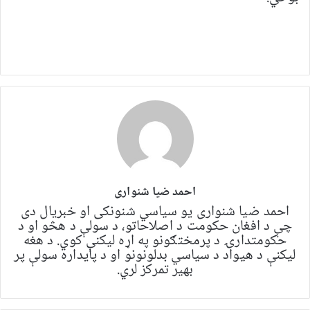
احمد ضیا شنواری
احمد ضیا شنواری یو سياسي شنونکی او خبریال دی
چې د افغان حکومت د اصلاحاتو، د سولې د هڅو او د
حکومتدارۍ د پرمختګونو په اړه لیکنې کوي. د هغه
لیکنې د هیواد د سیاسي بدلونونو او د پایداره سولې پر
بهیر تمرکز لري.