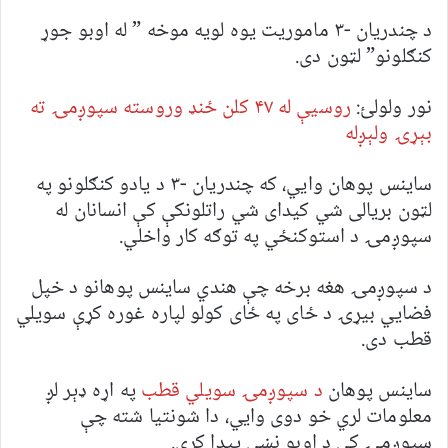
د چندریان -۳ ماموریت یوه لویه موخه ” له اوبو جوړ
کنګلونو” لټون دی.
نور ولولئ:
روسیې له ۴۷ کلن ځنډ وروسته سپوږمۍ ته
بېړۍ ولېږله
ساینس پوهان وايي، که چندریان -۳ د یادو کنګلونو په
لټون بریالی شي کیدای شي راتلونکې کې انسانان له
سپوږمۍ د استوکنځي په توګه کار واخلي.
د سپوږمۍ هغه برخه چې هندي ساینس پوهانو د خپل
فضايي بیړۍ د ځای په ځای کولو لپاره غوره کړې سویلي
قطب دی.
ساينس پوهان
د سپوږمۍ سویلي قطب
په اړه ډېر لږ
معلومات لري خو دوی وايي، دا شونتیا شته چې
سپوږمۍ کې د اوبو نښې پیدا کړي.