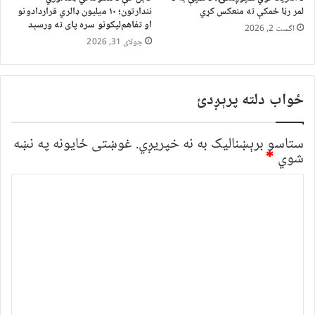
لمر رڼا ځمکې ته منعکس کړي
نندارتون؛ ۱۰ میلیون ډالري قراردادونو
او تفاهم‌لیکونو سره پای ته ورسېد
اگست 2, 2026
جولای 31, 2026
ځواب دلته پرېږدئ
ستاسو برېښناليک به نه خپريږي.
غوښتى ځایونه په نښه
شوي
*
څ
ر
گ
ن
د
و
ن