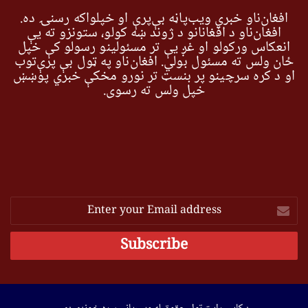
افغان‌ناو خبري ویب‌پاڼه بې‌پرې او خپلواکه رسنۍ ده.
افغان‌ناو د افغانانو د ژوند ښه کولو، ستونزو ته یې
انعکاس ورکولو او غږ یې تر مسئولینو رسولو کې خپل
ځان ولس ته مسئول بولي. افغان‌ناو په ټول بې پرې‌توب
او د کره سرچینو پر بنسټ تر نورو مخکې خبري پوښښ
خپل ولس ته رسوي.
Enter
your
Email
address