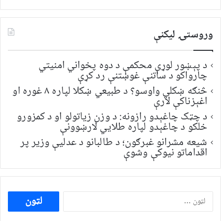
وروستۍ ليکنې
د پېښور لوړې محکمې د دوه پخواني امنیتي
چارواکو د ساتنې غوښتنې رد کړې
څنګه ښکلي واوسو؟ د طبیعي ښکلا لپاره ۸ غوره او
اغېزناکې لارې
د چټک چاغېدو رازونه: د وزن زیاتولو او د کمزورو
خلکو د چاغېدو لپاره طلایي لارښوونې
شیعه مشرانو غبرګون؛ د طالبانو د عدلیې وزیر پر
اقداماتو نیوکې وشوې
ددی
لپاره
لټون: