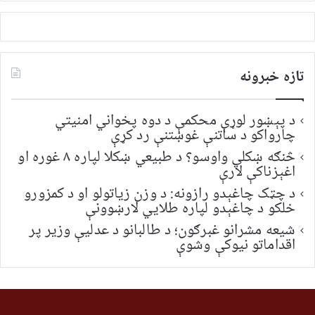
تازه خبرونه
د پېښور لوړې محکمې د دوه پخواني امنیتي
چارواکو د ساتنې غوښتنې رد کړې
څنګه ښکلي واوسو؟ د طبیعي ښکلا لپاره ۸ غوره او
اغېزناکې لارې
د چټک چاغېدو رازونه: د وزن زیاتولو او د کمزورو
خلکو د چاغېدو لپاره طلایي لارښوونې
شیعه مشرانو غبرګون؛ د طالبانو د عدلیې وزیر پر
اقداماتو نیوکې وشوې