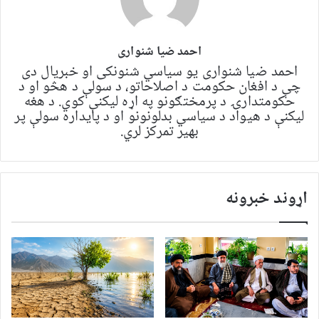
احمد ضیا شنواری
احمد ضیا شنواری یو سياسي شنونکی او خبریال دی
چې د افغان حکومت د اصلاحاتو، د سولې د هڅو او د
حکومتدارۍ د پرمختګونو په اړه لیکنې کوي. د هغه
لیکنې د هیواد د سیاسي بدلونونو او د پایداره سولې پر
بهیر تمرکز لري.
اړوند خبرونه