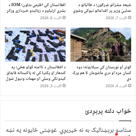
شیعه مشرانو غبرګون؛ د طالبانو د
افغانستان کې اقلیمي بدلون؛ IOM د
عدلیې وزیر پر اقداماتو نیوکې وشوې
بشري اړتیاوو د زیاتېدو خبرداری ورکړ
اگست 7, 2026
اگست 6, 2026
کونړ او نورستان کې سېلابونه؛ دوه
د افغانستان د ناامنه کولو هڅې؛ په
کسان مړه او درې ماشومان لا هم ورک
کندهار او پکتیا کې له پاکستانه قاچاق
دي
کېدونکې وسلې او مهمات ونیول شول
اگست 4, 2026
اگست 3, 2026
ځواب دلته پرېږدئ
ستاسو برېښناليک به نه خپريږي.
غوښتى ځایونه په نښه