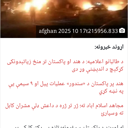
afghan 2025 10 17t215956.833
اړوند خبرونه:
د طالبانو اعلامیه: د هند او پاکستان تر منځ زیاتېدونکی
کړکېچ د اندېښنې وړ دی
هند پر پاکستان د «سندور» عملیات پیل او ۹ سیمې یې
په نښه کړي
مجاهد اسلام اباد ته؛ ژر تر ژره د داعش ډلې مشران کابل
ته وسپارئ
له اوربند د پاکستان سرغړونه؛ تازه یې پکتیکا کې پر