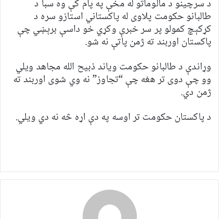
د سرچینو د مالوماتو له مخې په پام کې وه سبا د
طالبانو حکومت پلاوی له پاکستاني استازو سره د
کړکېچ کمولو پر سر خبرې وکړي خو داسې برېښي چې
پاکستان اوربند ته ژمن پاتې نه شو.
وړاندې د طالبانو حکومت ویاند ذبیح الله مجاهد ویلي
وو چې دوی تر هغه چې “تجاوز” نه وي شوی اوربند ته
ژمن دي.
د پاکستان حکومت تر اوسه په دې اړه څه نه دي ویلي.