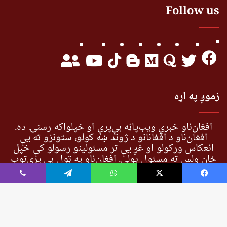
Follow us
زموږ په اړه
افغان‌ناو خبري ویب‌پاڼه بې‌پرې او خپلواکه رسنۍ ده.
افغان‌ناو د افغانانو د ژوند ښه کولو، ستونزو ته یې
انعکاس ورکولو او غږ یې تر مسئولینو رسولو کې خپل
ځان ولس ته مسئول بولي. افغان‌ناو په ټول بې پرې‌توب
او د کره سرچینو پر بنسټ تر نورو مخکې خبري پوښښ
خپل ولس ته رسوي.
Viber
Telegram
WhatsApp
X
Faceboo
ck