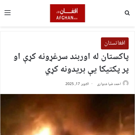
لټون
مین
افغانستان
پاکستان له اوربند سرغړونه کړې او
پر پکتیکا یې بریدونه کړي
احمد ضیا شنواری
اکتوبر 17, 2025