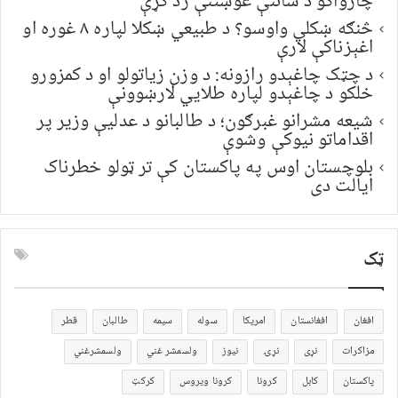
چارواکو د ساتنې غوښتنې رد کړې
څنګه ښکلي واوسو؟ د طبیعي ښکلا لپاره ۸ غوره او
اغېزناکې لارې
د چټک چاغېدو رازونه: د وزن زیاتولو او د کمزورو
خلکو د چاغېدو لپاره طلایي لارښوونې
شیعه مشرانو غبرګون؛ د طالبانو د عدلیې وزیر پر
اقداماتو نیوکې وشوې
بلوچستان اوس په پاکستان کې تر ټولو خطرناک
ایالت دی
ټک
افغان
افغانستان
امریکا
سوله
سیمه
طالبان
قطر
مزاکرات
نړی
نړۍ
نیوز
ولسمشر غني
ولسمشرغني
پاکستان
کابل
کرونا
کرونا ویروس
کرکټ