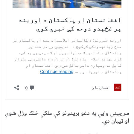
سرچینې وایي په دغو بریدونو کې ملکي خلک وژل شوي
او ټپیان دي.