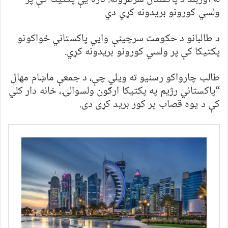
ولسي کورونو بریدونه کړي دي
د طالبانو د حکومت سرچینې وايي پاکستاني ځواکونو
پکتیکا کې پر ولسي کورونو بریدونه کړي.
طالب چارواکو رسنیو ته ویلي چې، د جمعې ماښام مهال
“پاکستاني رژیم په پکتیکا ارګون ولسوالۍ، خانه دار کلي
کې د یوه قصاب پر کور برید کړی دی.