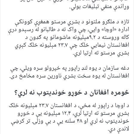
وړاندې منفي تبلیغات بولي.
تازه د ملګرو ملتونو د بشري مرستو همغږې کوونکې
اداره «اوچا» وایي، چې واک ته د طالبانو له رسېدو درې
کاله وروسته د ۹.۲مېلیونه ماشومانو په ګډون د
افغانستان نیمایي خلک چې ۲۳.۷ مېلیونه خلک کېږي
بشري مرستو ته اړتیا لري.
دغه سازمان د یوه لنډ راپور په خپرولو سره ویلي، چې
افغانستان له یوه سخت بشري ناورین سره مخامخ دی.
څومره افغانان د خوړو خوندیتوب نه لري؟
د اوچا د راپور له مخې، د افغانستان ۲۳.۷ مېلیونه خلک
بشري مرستو ته اړتیا لري، ۱۲.۴ مېلیونه یې د خوړو
خوندیتوب نه لري او ۴۸ سلنه یې د بې وزلۍ تر کرښې
لاندې دي.