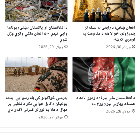
افغان ښځې؛ د رابعې له نسله تر
د افغانستان او پاکستان نښتې؛ یوناما
بندیزونو، خو لا هم د مقاومت په
وايي نږدې ۵۰۰ افغان ملکي وګړي وژل
لومړۍ کرښه
شوي
جولای 30, 2026
جولای 29, 2026
د افغانستان ملي بیرغ؛ د زمري ۷مه د
جرمني ځواکونو کې بله رسوايي؛ پنځه
همدغه ویاړلي بیرغ ورځ ده
پوځیان د کابل هوايي ډګر د تخلیې پر
مهال د غلا په تور تر څېړنې لاندې دي
جولای 28, 2026
جولای 27, 2026