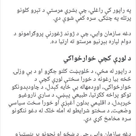
په راپور کې راغلي، چې بشري مرستې د تېرو کلونو
پرتله په چټکۍ سره کمې شوې دي.
دغه سازمان وایي، چې د ژوند ژغورنې پروګرامونو د
دوام لپاره بېړنیو مرستو ته اړتیا ده.
د لوړې کچې خوارځواکي
د راپور له مخې، د څلوېښت کلنو جګړو او د بې وزلۍ
څخه بیا رغونه د خورا سختې لوړې کچې د
خوارځواکۍ، اوږدمهاله بې ځایه کېدل، د چاودېدونکو
توکو پراخه ککړتیا، طبیعي پېښې، د ساري ناروغیو
خپرېدل، د اقلیمي بدلون اغېزې او خورا سخت سیاسي
وضعیت، د سختو شرایطو له امله خلک له دغو ننګونو
سره مخامخ کړي دي.
دغه سازمان وایي، چې د ښځو او نجونو پر بنسټیزو