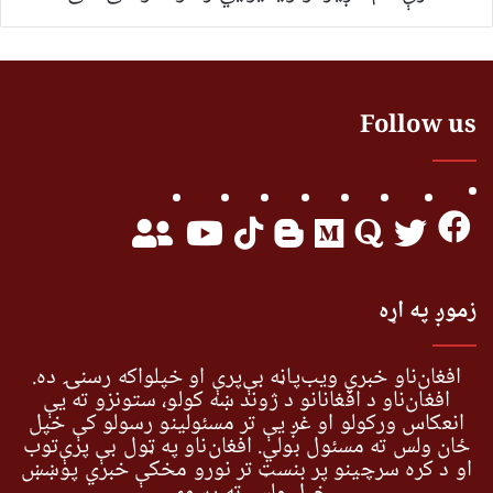
Follow us
زموږ په اړه
افغان‌ناو خبري ویب‌پاڼه بې‌پرې او خپلواکه رسنۍ ده.
افغان‌ناو د افغانانو د ژوند ښه کولو، ستونزو ته یې
انعکاس ورکولو او غږ یې تر مسئولینو رسولو کې خپل
ځان ولس ته مسئول بولي. افغان‌ناو په ټول بې پرې‌توب
او د کره سرچینو پر بنسټ تر نورو مخکې خبري پوښښ