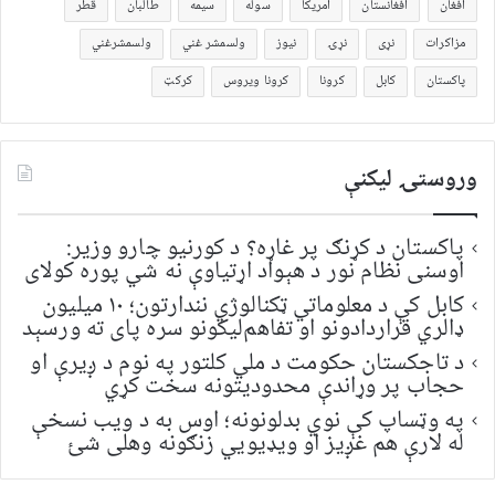
افغان
افغانستان
امریکا
سوله
سیمه
طالبان
قطر
مزاکرات
نړی
نړۍ
نیوز
ولسمشر غني
ولسمشرغني
پاکستان
کابل
کرونا
کرونا ویروس
کرکټ
وروستۍ ليکنې
پاکستان د کړنګ پر غاړه؟ د کورنیو چارو وزیر:
اوسنی نظام نور د هېواد اړتیاوې نه شي پوره کولای
کابل کې د معلوماتي ټکنالوژي نندارتون؛ ۱۰ میلیون
ډالري قراردادونو او تفاهم‌لیکونو سره پای ته ورسېد
د تاجکستان حکومت د ملي کلتور په نوم د ږیرې او
حجاب پر وړاندې محدودیتونه سخت کړي
په وټساپ کې نوي بدلونونه؛ اوس به د ویب نسخې
له لارې هم غږیز او ویډیويي زنګونه وهلی شئ