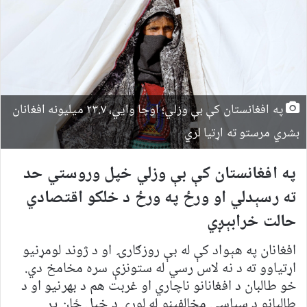
په افغانستان کې بې وزلي؛ اوچا وايي، ۲۳.۷ میلیونه افغانان
بشري مرستو ته اړتیا لري
په افغانستان کې بې وزلي خپل وروستي حد
ته رسېدلي او ورځ په ورځ د خلکو اقتصادي
حالت خرابېږي
افغانان په هېواد کې له بې روزګارۍ او د ژوند لومړنیو
اړتیاوو ته د نه لاس رسي له ستونزې سره مخامخ دي.
خو طالبان د افغانانو ناچاري او غربت هم د بهرنیو او د
طالبانو د سیاسي مخالفینو له لوري د خپل ځان پر