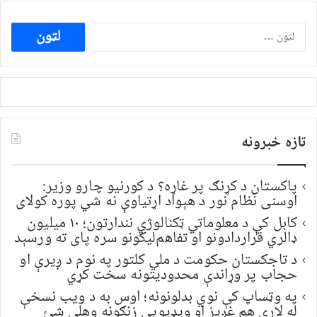
ددی
لپاره
لټون:
تازه خبرونه
پاکستان د کړنګ پر غاړه؟ د کورنیو چارو وزیر:
اوسنی نظام نور د هېواد اړتیاوې نه شي پوره کولای
کابل کې د معلوماتي ټکنالوژي نندارتون؛ ۱۰ میلیون
ډالري قراردادونو او تفاهم‌لیکونو سره پای ته ورسېد
د تاجکستان حکومت د ملي کلتور په نوم د ږیرې او
حجاب پر وړاندې محدودیتونه سخت کړي
په وټساپ کې نوي بدلونونه؛ اوس به د ویب نسخې
له لارې هم غږیز او ویډیويي زنګونه وهلی شئ