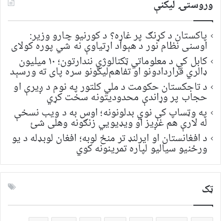
وروستۍ ليکنې
پاکستان د کړنګ پر غاړه؟ د کورنیو چارو وزیر:
اوسنی نظام نور د هېواد اړتیاوې نه شي پوره کولای
کابل کې د معلوماتي ټکنالوژي نندارتون؛ ۱۰ میلیون
ډالري قراردادونو او تفاهم‌لیکونو سره پای ته ورسېد
د تاجکستان حکومت د ملي کلتور په نوم د ږیرې او
حجاب پر وړاندې محدودیتونه سخت کړي
په وټساپ کې نوي بدلونونه؛ اوس به د ویب نسخې
له لارې هم غږیز او ویډیويي زنګونه وهلی شئ
د افغانستان او ایرلنډ تر منځ لوبه؛ افغان لوبډله د یو
ورځنیو سیالیو لپاره تمرینونه کوي
ټک