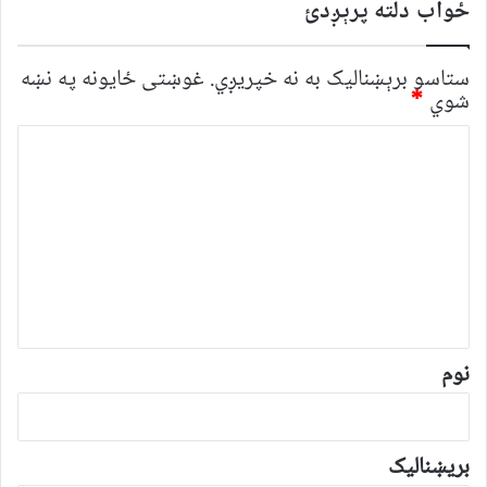
ځواب دلته پرېږدئ
ستاسو برېښناليک به نه خپريږي.
غوښتى ځایونه په نښه
شوي
*
څ
ر
گ
ن
د
و
ن
*
نوم
بریښنالیک