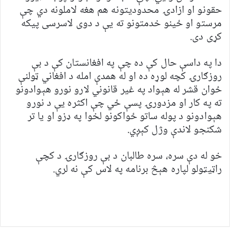
حقونو او ازادۍ محدودیتونه هم هغه لاملونه دي چې
مرستو او ځینو خدمتونو ته یې د دوی لاسرسی پیکه
کړی دی.
دا په داسې حال کې ده چې په افغانستان کې د بې
روزګارۍ کچه لوړه ده او له همدې امله د افغاني ټولنې
ځوان قشر له هېواد په غیر قانوني لارو نورو هېوادونو
ته په کار او مزدورۍ پسې ځي چې اکثره یې د نورو
هېوادونو د پوله ساتو ځواکونو لخوا په ډزو او یا تر
شکنجو لاندې وژل کېږي.
خو له دې سره، سره طالبان د بې روزګارۍ د کچې
راټیټولو لپاره هېڅ برنامه په لاس کې نه لري.