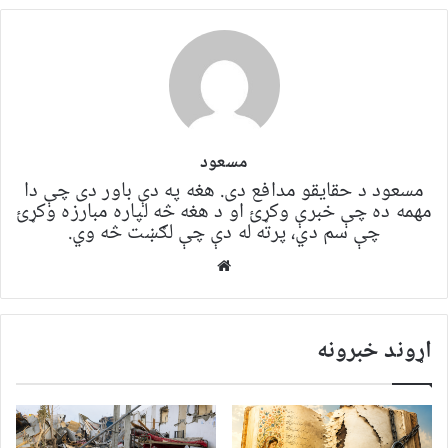
مسعود
مسعود د حقایقو مدافع دی. هغه په ​​​​دې باور دی چې دا
مهمه ده چې خبرې وکړئ او د هغه څه لپاره مبارزه وکړئ
چې سم دي، پرته له دې چې لګښت څه وي.
Website
اړوند خبرونه