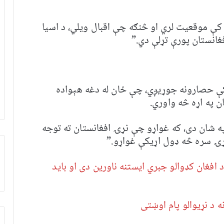
 کې موقعیت لري او څنګه چې اقبال ویلي،‌ د اسیا
غانستان پورې تړلې دي.”
 کې حصارونه جوړیږي، چې ځان له دغه هېواده
ن په اړه څه واوري.
په شان دی، که غواړو چې نړۍ افغانستان ته توجه
ړۍ سره څه ډول اړیکې غواړو.”
افغان کډوالو جبري ایستنه ناورین دی او باید
 د نړیوالو پام اوښتی