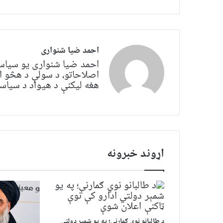
احمد ضیا شنواری
احمد ضیا شنواری یو سياس
اصلاحاتو، د سولې د هڅو ا
هغه لیکنې د هیواد د سیاسي 
اړوند خبرونه
د طالبانو نوي ګمارنې؛ په یو شمېر دولتي