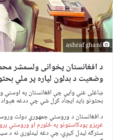
ashraf ghani
د افغانستان پخوانی ولسمشر محم
وضعیت د بدلون لپاره پر ملي بحثون
ښاغلی غني وايي چې افغانستان په اوسني وض
بحثونو باید ایجاد کړل شي چې ددغه هېواد 
د افغانستان د وروستي جمهوري دولت ورو
غږیزو پوډکاسټونو په څلورم او وروستي پروګ
سترګه لیدل کیږي،‌ چې دغه لیدلوری نه د سیم