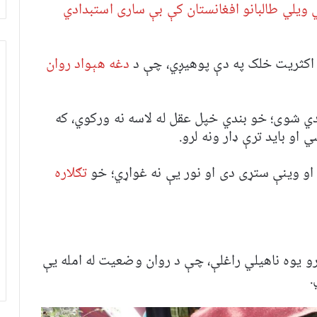
يلي طالبانو افغانستان کې بې ساری استبدادي
 اکثریت خلک په دې پوهیږي، چې د
دغه هېواد روان
ي‌ شوی؛ خو بندي خپل عقل له لاسه نه ورکوي، که
 او باید ترې ډار ونه لرو.
او وینې ستړی دی او نور یې نه غواړي؛ خو
تګلاره
ارو یوه ناهیلي راغلې، چې د روان وضعیت له امله یې