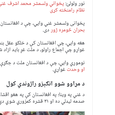
نور ولولئ:
پخواني ولسمشر محمد اشرف غني و
نظام رامنځته کړی
پخوانی ولسمشر غني وايي، چې د افغانستان
بحران څومره ژور
دی.
هغه وايي، چې افغانستان کې د خلکو عقل بند
غواړو چې اجماع راولو، د ملت غږ باید ازاد شي
نوموړي وايي،‌ چې د افغانستان ملت د جګړې 
او وحدت
غواړي.
د مړاوو شوو انګېزو راژوندي کول
د غني په وینا؛ په افغانستان کې په هغو اقش
صدمه لیدلي ده او ۳۱ قشره کمزوري شوي‌ دي.