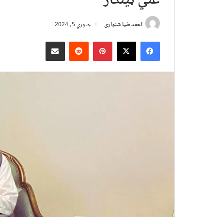
غني ټینګار
احمد ضیا شنواری
جنوري 5, 2024
X
Facebook
Pinterest
Reddit
د بریښنالیک له لارې شریک کړئ