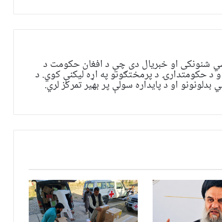
ي شنونکی او خبریال دی چې د افغان حکومت د
و د حکومتدارۍ د پرمختګونو په اړه لیکنې کوي. د
بدلونونو او د پایداره سولې پر بهیر تمرکز لري.