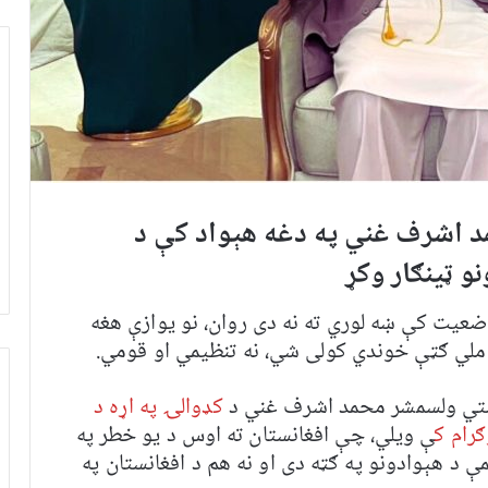
د اشرف غني په دغه هېواد کې د
و ټینګار وکړ
عیت کې ښه لوري ته نه دی روان، نو یوازې هغه
ملي ګټې خوندي کولی شي، نه تنظیمي او قومي.
ستي ولسمشر محمد اشرف غني د
کډوالۍ په اړه د
رام ک
ې ویلي، چې افغانستان ته اوس د یو خطر په
ې د هېوادونو په ګټه دی او نه هم د افغانستان په