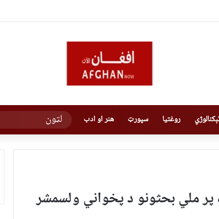
کنالوژي
روغتیا
سپورټ
هنر او ادب
ه پر ملي بحثونو د پخواني ولسمشر