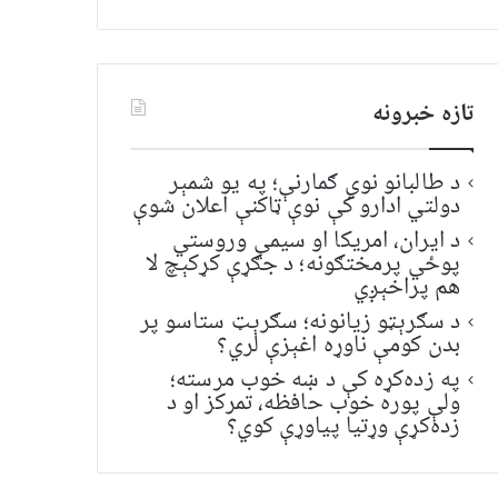
تازه خبرونه
د طالبانو نوي ګمارنې؛ په یو شمېر
دولتي ادارو کې نوې ټاکنې اعلان شوې
د ایران، امریکا او سیمې وروستي
پوځي پرمختګونه؛ د جګړې کړکېچ لا
هم پراخېږي
د سګرېټو زیانونه؛ سګرېټ ستاسو پر
بدن کومې ناوړه اغېزې لري؟
په زده‌کړه کې د ښه خوب مرسته؛
ولې پوره خوب حافظه، تمرکز او د
زده‌کړې وړتیا پیاوړې کوي؟