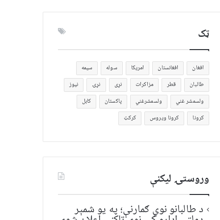
ټک
افغان
افغانستان
امریکا
سوله
سیمه
طالبان
قطر
مزاکرات
نړی
نړۍ
نیوز
ولسمشر غني
ولسمشرغني
پاکستان
کابل
کرونا
کرونا ویروس
کرکټ
وروستۍ ليکنې
د طالبانو نوي ګمارنې؛ په یو شمېر