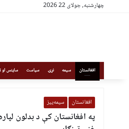
چهارشنبه, جولای 22 2026
افغانستان
سیمه
نړۍ
سیاست
ساینس او ټې
افغانستان
سیمه‌ییز
په افغانستان کې د بدلون لپار