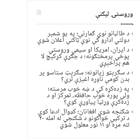
وروستۍ ليکنې
د طالبانو نوي ګمارنې؛ په یو شمېر
دولتي ادارو کې نوې ټاکنې اعلان شوې
د ایران، امریکا او سیمې وروستي
پوځي پرمختګونه؛ د جګړې کړکېچ لا
هم پراخېږي
د سګرېټو زیانونه؛ سګرېټ ستاسو پر
بدن کومې ناوړه اغېزې لري؟
په زده‌کړه کې د ښه خوب مرسته؛
ولې پوره خوب حافظه، تمرکز او د
زده‌کړې وړتیا پیاوړې کوي؟
شکنجه شوي افغانان؛ کډوال ادعا کوي
د ترکیې ځواکونو د شکنجې له امله ۲۰
تنه مړه او ۱۱ نور معلول شوي