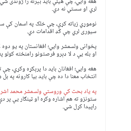
هغه وايي، چې هیلې باید بېرته را ژوندی ش
لري او سستي نه دي.
نوموړي زیاته کړې، چې خلک په اسمان کې ست
سیوری لري چې ګډ اقدامات دي.
پخوانی ولسمشر وايي؛ افغانستان په یو دوه ل
او بله یې د لا ډېرو فرصتونو رامنځته کولو پ
هغه وايي؛ افغانان باید دا پرېکړه وکړي، چې
انتخاب معنا دا ده چې باید بیا کارونه په بل
په یاد بحث کې وروستي ولسمشر محمد اشر
ستونزو ته هم اشاره وکړه او ټینګار یې پر د
راپیدا کړل شي.