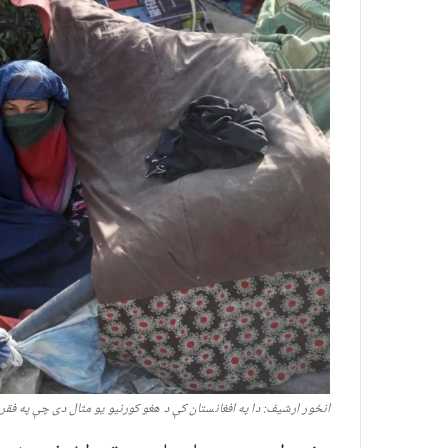
انځور ارشیف: دا په افغانستان کې د هغو کورنیو یو مثال دی چې په فقر