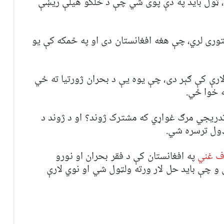
ي، ټول باید په دې پوی شي چې د خلکو هیلې ریښې
وری لري، چې هغه افغانستان دی او په ځمکه کې یو
ارې کې ګېر دی، چې یوه یې د بحران ژورتیا ته ځي
ه خوا ځي.
 تدریجي مرګ غواړي که مشترک ژوند؟ او د ژوند د
 ډول ترسره شي.
ف غني
په افغانستان کې د فقر بحران او نورو
ې و چې باید حل لار ورته ولټول شي او نوي لارې