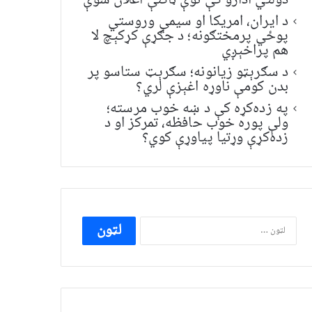
دولتي ادارو کې نوې ټاکنې اعلان شوې
د ایران، امریکا او سیمې وروستي
پوځي پرمختګونه؛ د جګړې کړکېچ لا
هم پراخېږي
د سګرېټو زیانونه؛ سګرېټ ستاسو پر
بدن کومې ناوړه اغېزې لري؟
په زده‌کړه کې د ښه خوب مرسته؛
ولې پوره خوب حافظه، تمرکز او د
زده‌کړې وړتیا پیاوړې کوي؟
ددی
لپاره
لټون: