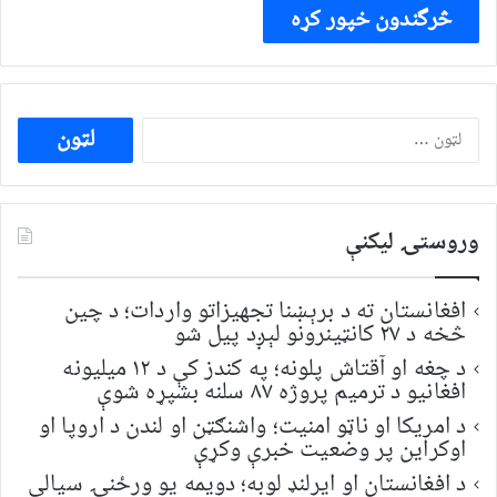
ددی
لپاره
لټون:
وروستۍ ليکنې
افغانستان ته د برېښنا تجهیزاتو واردات؛ د چین
څخه د ۲۷ کانټینرونو لېږد پیل شو
د چغه او آقتاش پلونه؛ په کندز کې د ۱۲ میلیونه
افغانیو د ترمیم پروژه ۸۷ سلنه بشپړه شوې
د امریکا او ناټو امنیت؛ واشنګټن او لندن د اروپا او
اوکراین پر وضعیت خبرې وکړې
د افغانستان او ایرلنډ لوبه؛ دویمه یو ورځنۍ سیالي