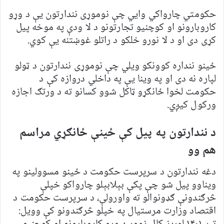
حکومتي چارواکي وايي چې نوموړی نندارتون يې د وړو
کاروبارونو او کوچنيو تجارتونو د لا ودې په موخه پيل
کړی دی او د لا نورو خلکو د راتلو غوښتنه يې کوي.
ځينو ننداره کوونکو ويلي چې نوموړی نندارتون د ټولو
لپاره نه دی او په وينا يې په داخلي دروازه کې د
حکومت لخوا ځانګړو ټاکل شوو کسانو ته د ورتګ اجازه
ورکول کيږي.
د نندارتون په پيل کې ځینې ځانګړي مراسم
هم وو
دغه نندارتون د سرپرست حکومت د ځينو مسوولينو په
ويناوو پيل شو چې پکې بېلابېلو چارواکو خپلې
څرګندونې ګډونوالو ته واورولې، د سرپرست حکومت د
اقتصاد وزارت مرستيال په خپلو څرګندونو کې وويل: