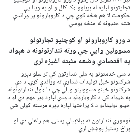
تېر ۱۴۰۱ لمريز کال زموږ د وړو کاروبارونو او کوچنيو
تجارتونو لپاره له برياوو ډک کال و او په وينا يې
حکومت لا هم هڅه کوي چې د کاروبارونو پر وړاندې
شته خنډونه له منځه يوسي.
د وړو کاروبارونو او کوچنيو تجارتونو
مسوولين وايي چې ورته نندارتونونه د هېواد
په اقتصادي وضعه مثبته اغيزه لري
د ملي خدمتونو په ملي نندارتون کې تر سلو ډېرو
شرکتونو خپل توليدات نندارې ته وړاندې کړي. د دې
شرکتونو ځینو مسوولینو ویلي چې دا ډول نندارتونونه
په هیواد کې د کاروبارونو د ودې لپاره ډېر مهم دي او د
خپلو توليداتو د لا پراختيا لپاره ډېره مرسته کولی شي.
نوموړي نندارتون ته بېلابېلې رسنۍ هم راغلي دي او
پراخ رسنيز پوښښ لري.