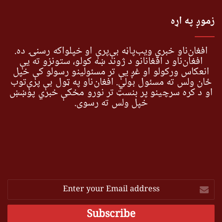
زموږ په اړه
افغان‌ناو خبري ویب‌پاڼه بې‌پرې او خپلواکه رسنۍ ده.
افغان‌ناو د افغانانو د ژوند ښه کولو، ستونزو ته یې
انعکاس ورکولو او غږ یې تر مسئولینو رسولو کې خپل
ځان ولس ته مسئول بولي. افغان‌ناو په ټول بې پرې‌توب
او د کره سرچینو پر بنسټ تر نورو مخکې خبري پوښښ
خپل ولس ته رسوي.
Enter
your
Email
address