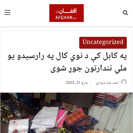
لټون
مین
Uncategorized
په کابل کې د نوي کال په رارسیدو یو
ملي نندارتون جوړ شوی
احمد ضیا شنواری
مارچ 21, 2023