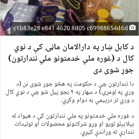
c1b83e28 e841 4620 8d05 c69988654d6d
د کابل ښار په دارالامان ماڼۍ کې د نوي
کال د (غوره ملي خدمتونو ملي نندارتون)
جوړ شوی دی
دا نندارتون چې د حکومت په هڅو جوړ شوی نن (د
وري په لومړۍ) د سهار په ۹ بجو پيل شو چې د نوي کال
د وري تر درېیمې به دوام وکړي.
د غوره ملي خدمتونو په ملي نندارتون کې د هيواد له
بېلابېلو لويو او وړو شرکتونو محصولات او توليدات
نندارې ته وړاندې کيږي.