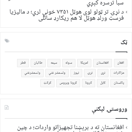
سبا ترسره کېږي
د نړۍ تر ټولو لوی هوټل ۷۳۵۱ خونې لري؛ د مالیزیا
فرسټ ورلډ هوټل لا هم ریکارډ ساتلی
ټک
افغان
افغانستان
امریکا
سوله
سیمه
طالبان
قطر
مزاکرات
نړی
نړۍ
نیوز
ولسمشر غني
ولسمشرغني
پاکستان
کابل
کرونا
کرونا ویروس
کرکټ
وروستۍ ليکنې
افغانستان ته د برېښنا تجهیزاتو واردات؛ د چین