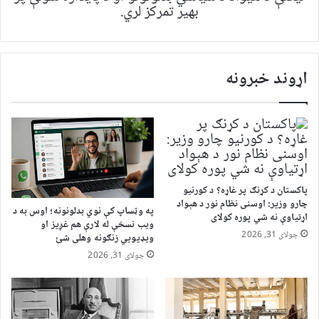
بهیر تمرکز لري.
اړوند خبرونه
پاکستان د کړنګ پر غاړه؟ د کورنیو
چارو وزیر: اوسنی نظام نور د هېواد
په وټساپ کې نوي بدلونونه؛ اوس به د
اړتیاوې نه شي پوره کولای
ویب نسخې له لارې هم غږیز او
جولای 31, 2026
ویډیويي زنګونه وهلی شئ
جولای 31, 2026