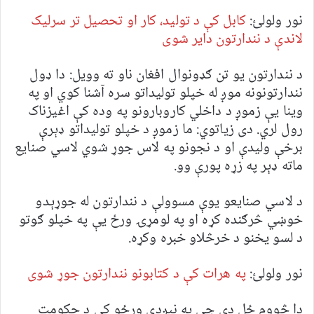
نور ولولئ:
کابل کې د تولید، کار او تحصیل تر سرلیک
لاندې د نندارتون دایر شوی
د نندارتون يو تن ګډونوال افغان ناو ته وویل: دا ډول
نندارتونونه موږ له خپلو توليداتو سره آشنا کوي او په
وينا يې زموږ د داخلي کاروبارونو په وده کې اغيزناک
رول لري. دی زياتوي: ما زموږ د خپلو توليداتو ډېرې
برخې وليدې او د نجونو په لاس جوړ شوي لاسي صنايع
ماته ډېر په زړه پورې وو.
د لاسي صنايعو يوې مسوولې د نندارتون له جوړېدو
خوښي څرګنده کړه او په لومړۍ ورځ يې په خپلو ګوتو
د لسو يخنو د خرڅلاو خبره وکړه.
نور ولولئ:
په هرات کې د کتابونو نندارتون جوړ شوی
دا څووم ځل دی چې په نیږدې ورځو کې د حکومت