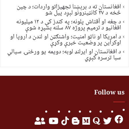
افغانستان ته د برېښنا تجهیزاتو واردات؛ د چین
څخه د ۲۷ کانټینرونو لېږد پیل شو
د چغه او آقتاش پلونه؛ په کندز کې د ۱۲ میلیونه
افغانیو د ترمیم پروژه ۸۷ سلنه بشپړه شوې
د امریکا او ناټو امنیت؛ واشنګټن او لندن د اروپا او
اوکراین پر وضعیت خبرې وکړې
د افغانستان او ایرلنډ لوبه؛ دویمه یو ورځنۍ سیالي
سبا ترسره کېږي
Follow us