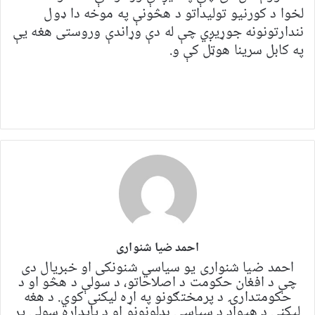
لخوا د کورنیو تولیداتو د هڅونې په موخه دا ډول
نندارتونونه جوړیږي چې له دې وړاندې وروستی هغه یې
په کابل سرینا هوټل کې و.
احمد ضیا شنواری
احمد ضیا شنواری یو سياسي شنونکی او خبریال دی
چې د افغان حکومت د اصلاحاتو، د سولې د هڅو او د
حکومتدارۍ د پرمختګونو په اړه لیکنې کوي. د هغه
لیکنې د هیواد د سیاسي بدلونونو او د پایداره سولې پر