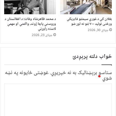
بغلان کې د غوري سیمنټو فابریکې
د محمد ظاهرشاه وفات؛ د افغانستان د
ورځنی تولید ۷۰۰ ټنو ته لوړ شو
وروستي پاچا ژوند، واکمني او مهمې
لاسته راوړنې
جولای 30, 2026
جولای 23, 2026
ځواب دلته پرېږدئ
ستاسو برېښناليک به نه خپريږي.
غوښتى ځایونه په نښه
شوي
*
څ
ر
گ
ن