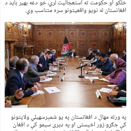
خلکو او حکومت ته استعجالیت لري، خو دغه بهیر باید د
افغانستان له نویو واقعیتونو سره متناسب وي.
په ورته مهال د افغانستان په یو شمېرسهیلي ولایتونو
کې جګړو زور اخیستی او په ډیری سیمو کې د افغان