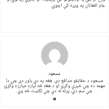
عام افغانان په ویره کې اچوي.
مسعود
مسعود د حقایقو مدافع دی. هغه په ​​​​دې باور دی چې دا
مهمه ده چې خبرې وکړئ او د هغه څه لپاره مبارزه وکړئ
چې سم دي، پرته له دې چې لګښت څه وي.
Website