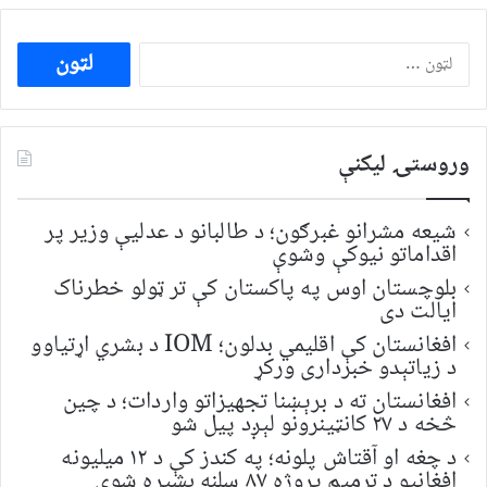
ددی
لپاره
لټون:
وروستۍ ليکنې
شیعه مشرانو غبرګون؛ د طالبانو د عدلیې وزیر پر
اقداماتو نیوکې وشوې
بلوچستان اوس په پاکستان کې تر ټولو خطرناک
ایالت دی
افغانستان کې اقلیمي بدلون؛ IOM د بشري اړتیاوو
د زیاتېدو خبرداری ورکړ
افغانستان ته د برېښنا تجهیزاتو واردات؛ د چین
څخه د ۲۷ کانټینرونو لېږد پیل شو
د چغه او آقتاش پلونه؛ په کندز کې د ۱۲ میلیونه
افغانیو د ترمیم پروژه ۸۷ سلنه بشپړه شوې