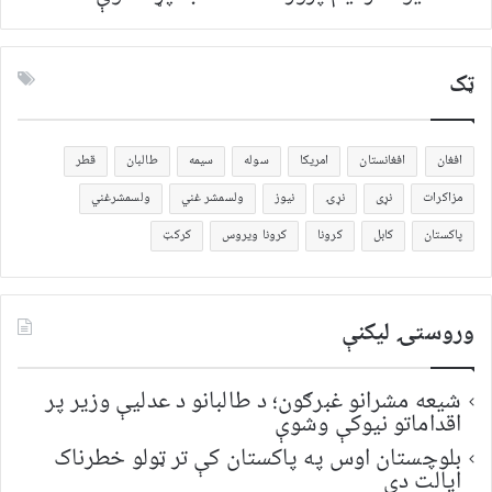
ټک
افغان
افغانستان
امریکا
سوله
سیمه
طالبان
قطر
مزاکرات
نړی
نړۍ
نیوز
ولسمشر غني
ولسمشرغني
پاکستان
کابل
کرونا
کرونا ویروس
کرکټ
وروستۍ ليکنې
شیعه مشرانو غبرګون؛ د طالبانو د عدلیې وزیر پر
اقداماتو نیوکې وشوې
بلوچستان اوس په پاکستان کې تر ټولو خطرناک
ایالت دی