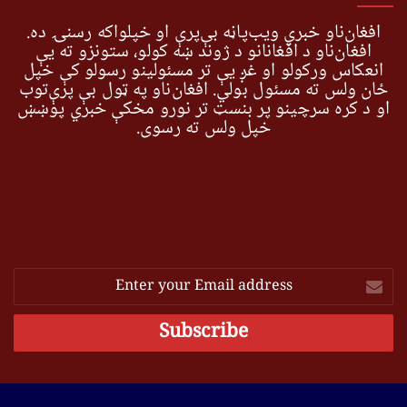
افغان‌ناو خبري ویب‌پاڼه بې‌پرې او خپلواکه رسنۍ ده.
افغان‌ناو د افغانانو د ژوند ښه کولو، ستونزو ته یې
انعکاس ورکولو او غږ یې تر مسئولینو رسولو کې خپل
ځان ولس ته مسئول بولي. افغان‌ناو په ټول بې پرې‌توب
او د کره سرچینو پر بنسټ تر نورو مخکې خبري پوښښ
خپل ولس ته رسوي.
Enter
your
Email
address