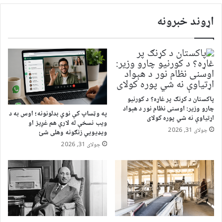
اړوند خبرونه
پاکستان د کړنګ پر غاړه؟ د کورنیو
چارو وزیر: اوسنی نظام نور د هېواد
په وټساپ کې نوي بدلونونه؛ اوس به د
اړتیاوې نه شي پوره کولای
ویب نسخې له لارې هم غږیز او
جولای 31, 2026
ویډیويي زنګونه وهلی شئ
جولای 31, 2026