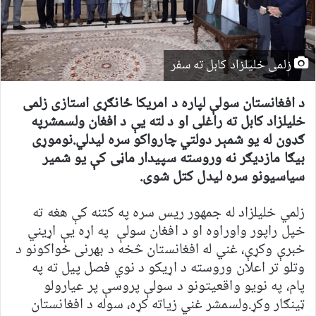
زلمی خلیلزاد کابل ته سفر
د افغانستان سولې لپاره د امریکا ځانګړی استازی زلمی
خلیلزاد کابل ته راغلی او د لته یې د افغان ولسمشرپه
ګډون له یو شمېر دولتي چارواکو سره لیدلي.نوموړی
بیګا مازدیګر نه وروسته سپیدار ماڼی کې یو شمیر
سیاسیونو سره لیدل کتل شوی.
زلمي خلیلزاد له جمهور ریس سره په کتنه کې هغه ته
خپل راپور واوراوه او د افغان سولې په اړه يې اړیني
خبرې وکړې، غني له افغانستان څخه د بهرنی ځواکونو د
وتلو تر اعلان وروسته د اړیکو د نوي فصل پیل ته په
پام، په نویو واقعیتونو د سولې پروسې پر عیارولو
ټینګار وکړ.ولسمشر غني زیاته کړه، سوله د افغانستان