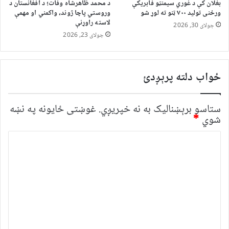
بغلان کې د غوري سیمنټو فابریکې
د محمد ظاهرشاه وفات؛ د افغانستان د
ورځنی تولید ۷۰۰ ټنو ته لوړ شو
وروستي پاچا ژوند، واکمني او مهمې
لاسته راوړنې
جولای 30, 2026
جولای 23, 2026
ځواب دلته پرېږدئ
ستاسو برېښناليک به نه خپريږي.
غوښتى ځایونه په نښه
شوي
*
څ
ر
گ
ن
د
و