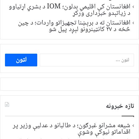
افغانستان کې اقلیمي بدلون؛ IOM د بشري اړتیاوو
د زیاتېدو خبرداری ورکړ
افغانستان ته د برېښنا تجهیزاتو واردات؛ د چین
څخه د ۲۷ کانټینرونو لېږد پیل شو
ددی
لپاره
لټون:
تازه خبرونه
شیعه مشرانو غبرګون؛ د طالبانو د عدلیې وزیر پر
اقداماتو نیوکې وشوې