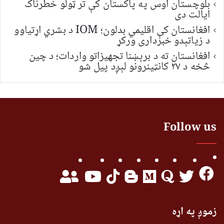
بلوچستان اوس په پاکستان کې تر ټولو خطرناک
ایالت دی
افغانستان کې اقلیمي بدلون؛ IOM د بشري اړتیاوو
د زیاتېدو خبرداری ورکړ
افغانستان ته د برېښنا تجهیزاتو واردات؛ د چین
څخه د ۲۷ کانټینرونو لېږد پیل شو
Follow us
زموږ په اړه