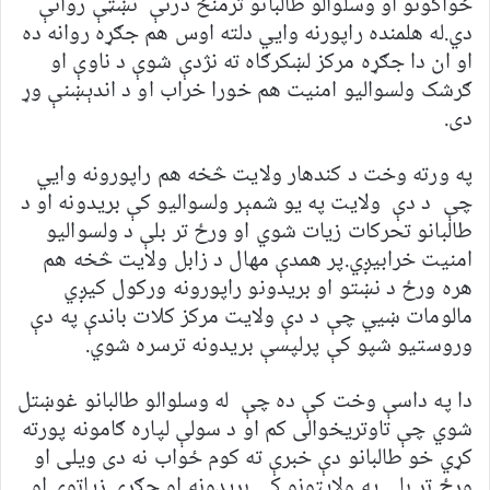
ځواکونو او وسلوالو طالبانو ترمنځ درنې نښټې روانې
دي.له هلمنده راپورنه وايي دلته اوس هم جګړه روانه ده
او ان دا جګړه مرکز لښکرګاه ته نژدې شوې د ناوې او
ګرشک ولسوالیو امنیت هم خورا خراب او د اندېښنې وړ
دی.
په ورته وخت د کندهار ولایت څخه هم راپورونه وايي
چې د دې ولایت په یو شمېر ولسوالیو کې بریدونه او د
طالبانو تحرکات زیات شوي او ورځ تر بلې د ولسوالیو
امنیت خرابیږي.پر همدې مهال د زابل ولایت څخه هم
هره ورځ د نښتو او بریدونو راپورونه ورکول کيږي
مالومات ښيي چې د دې ولایت مرکز کلات باندې په دې
وروستیو شپو کې پرلپسې بریدونه ترسره شوي.
دا په داسې وخت کې ده چې له وسلوالو طالبانو غوښتل
شوي چې تاوتریخوالی کم او د سولې لپاره ګامونه پورته
کړي خو طالبانو دې خبرې ته کوم ځواب نه دی ویلی او
ورځ تر بلې په ولایتونو کې بریدونه او جګړې زیاتوي.او