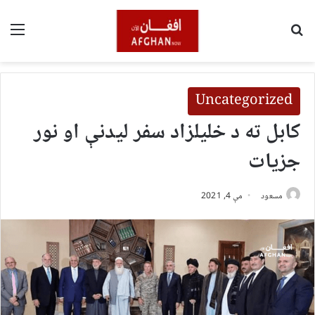
لټون
مین
Uncategorized
کابل ته د خلیلزاد سفر لیدنې او نور
جزیات
مسعود
مې 4, 2021