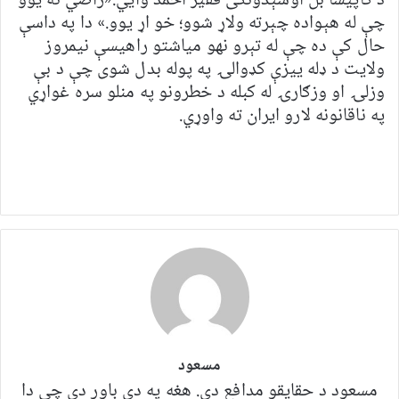
د کاپیسا بل اوسېدونکی فقیر احمد وايي:«راضي نه یوو
چې له هېواده چېرته ولاړ شوو؛ خو اړ یوو.» دا په داسې
حال کې ده چې له تېرو نهو میاشتو راهیسې نیمروز
ولایت د ډله ییزې کډوالۍ په پوله بدل شوی چې د بې
وزلۍ او وزګارۍ له کبله د خطرونو په منلو سره غواړي
په ناقانونه لارو ایران ته واوړي
.
مسعود
مسعود د حقایقو مدافع دی. هغه په ​​​​دې باور دی چې دا