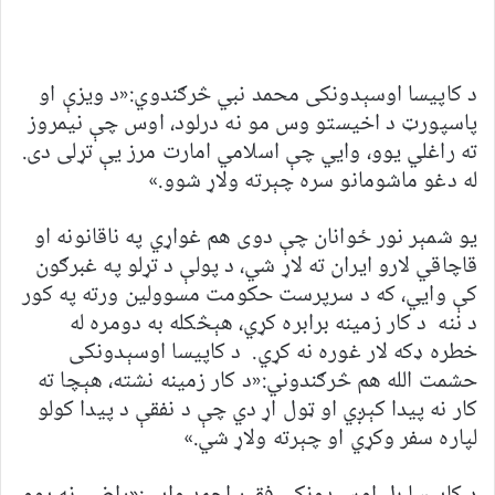
د کاپیسا اوسېدونکی محمد نبي څرګندوي:«د ویزې او
پاسپورټ د اخیستو وس مو نه درلود، اوس چې نیمروز
ته راغلي یوو، وايي چې اسلامي امارت مرز یې تړلی دی.
له دغو ماشومانو سره چېرته ولاړ شوو.»
یو شمېر نور ځوانان چې دوی هم غواړي په ناقانونه او
قاچاقي لارو ایران ته لاړ شي، د پولې د تړلو په غبرګون
کې وایي، که د سرپرست حکومت مسوولین ورته په کور
د ننه د کار زمینه برابره کړي، هېڅکله به دومره له
خطره ډکه لار غوره نه کړي. د کاپیسا اوسېدونکی
حشمت الله هم څرګندوني:«د کار زمینه نشته، هېچا ته
کار نه پیدا کېږي او ټول اړ دي چې د نفقې د پيدا کولو
لپاره سفر وکړي او چېرته ولاړ شي.»