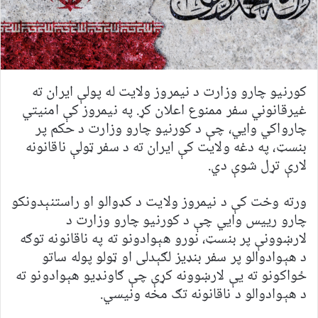
کورنیو چارو وزارت د نیمروز ولایت له پولې ایران ته
غیرقانوني سفر ممنوع اعلان کړ. په نیمروز کې امنیتي
چارواکي وايي، چې د کورنیو چارو وزارت د حکم پر
بنسټ، په دغه ولایت کې ایران ته د سفر ټولې ناقانونه
لارې تړل شوې دي.
ورته وخت کې د نیمروز ولایت د کډوالو او راستنېدونکو
چارو رییس وایي چې د کورنیو چارو وزارت د
لارښوونې پر بنسټ، نورو هېوادونو ته په ناقانونه توګه
د هېوادوالو پر سفر بنډیز لګېدلی او ټولو پوله ساتو
ځواکونو ته یې لارښوونه کړې چې ګاونډیو هېوادونو ته
د هېوادوالو د ناقانونه تګ مخه ونیسي.