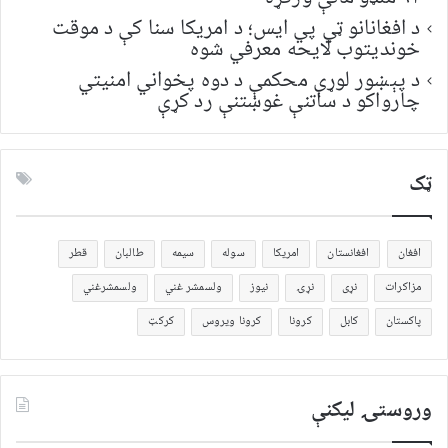
د افغانانو ټي پي ایس؛ د امریکا سنا کې د موقت
خونديتوب لایحه معرفي شوه
د پېښور لوړې محکمې د دوه پخواني امنیتي
چارواکو د ساتنې غوښتنې رد کړې
ټک
افغان
افغانستان
امریکا
سوله
سیمه
طالبان
قطر
مزاکرات
نړی
نړۍ
نیوز
ولسمشر غني
ولسمشرغني
پاکستان
کابل
کرونا
کرونا ویروس
کرکټ
وروستۍ ليکنې