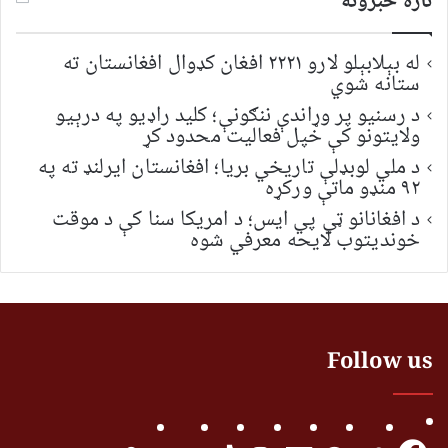
تازه خبرونه
له بېلابېلو لارو ۲۲۲۱ افغان کډوال افغانستان ته
ستانه شوي
د رسنیو پر وړاندې ننګونې؛ کلید راډیو په درېیو
ولایتونو کې خپل فعالیت محدود کړ
د ملي لوبډلې تاریخي بریا؛ افغانستان ایرلنډ ته په
۹۲ منډو ماتې ورکړه
د افغانانو ټي پي ایس؛ د امریکا سنا کې د موقت
خونديتوب لایحه معرفي شوه
Follow us