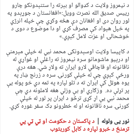
د نیمروز ولایت د کډوالو او بېرته را ستنېدونکو چارو
رییس صدیق الله نصرت وویل:«افغانستان د جوړېدو په
لور روان دی او افغانان دې هڅه وکړي چې خپله انرژي
په خپل هېواد کې مصرف کړي او دا موضوع د دوی د
خوشحالۍ او عزت لامل کېږي.»
د کاپيسا ولایت اوسېدونکی محمد نبي له خپلې مېرمنې
او درېیو ماشومانو سره نیمروز ته راغلې او غواړي له
ناقانونه او قاچاقي لارو ایران ته ولاړ شي. هغه درې
ورځې کېږي چې له خپلې کورنۍ سره د زرنج ښار په
یوه هوټل کې ایران ته د تلو لپاره په تمه دي خو پوله یې
پر تړلې ده. وزګاري او بې وزلي هغه لاملونه دي چې
محمد نبي یې اړ کړی ترڅو د ایران پر لور له خپلې
کورنۍ سره ناقانونه او له خطرونو ډک سفر غوره کړي.
نور یی ولوله |
د پاکستان د حکومت او ټي ټي پي
ترمنځ د خبرو لپاره د کابل کوربتوب