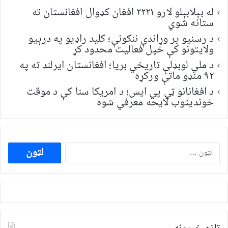
له بېلابېلو لارو ۲۲۲۱ افغان کډوال افغانستان ته
ستانه شوي
د رسنیو پر وړاندې ننګونې؛ کلید راډیو په درېیو
ولایتونو کې خپل فعالیت محدود کړ
د ملي لوبډلې تاریخي بریا؛ افغانستان ایرلنډ ته په
۹۲ منډو ماتې ورکړه
د افغانانو ټي پي ایس؛ د امریکا سنا کې د موقت
خونديتوب لایحه معرفي شوه
ددی
لپاره
لټون: