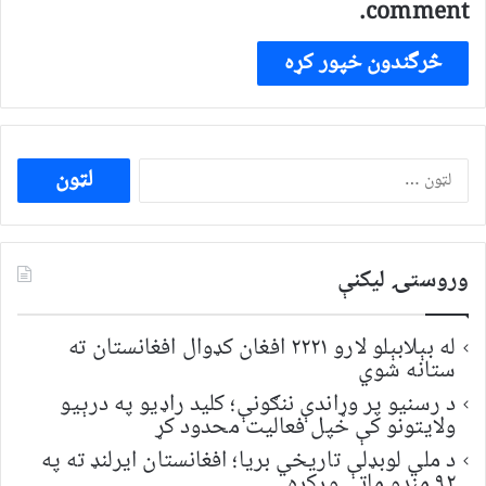
comment.
ددی
لپاره
لټون:
وروستۍ ليکنې
له بېلابېلو لارو ۲۲۲۱ افغان کډوال افغانستان ته
ستانه شوي
د رسنیو پر وړاندې ننګونې؛ کلید راډیو په درېیو
ولایتونو کې خپل فعالیت محدود کړ
د ملي لوبډلې تاریخي بریا؛ افغانستان ایرلنډ ته په
۹۲ منډو ماتې ورکړه