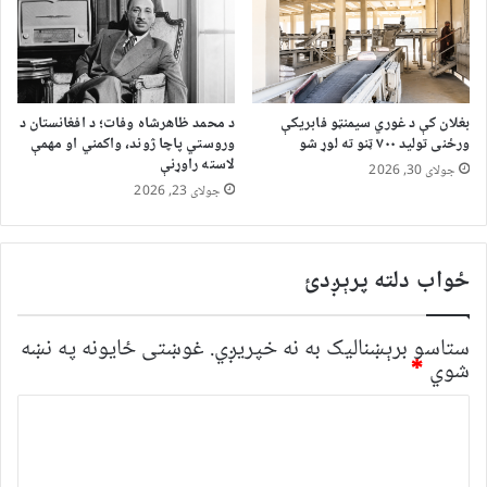
بغلان کې د غوري سیمنټو فابریکې
د محمد ظاهرشاه وفات؛ د افغانستان د
ورځنی تولید ۷۰۰ ټنو ته لوړ شو
وروستي پاچا ژوند، واکمني او مهمې
لاسته راوړنې
جولای 30, 2026
جولای 23, 2026
ځواب دلته پرېږدئ
ستاسو برېښناليک به نه خپريږي.
غوښتى ځایونه په نښه
شوي
*
څ
ر
گ