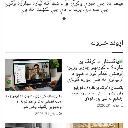
مهمه ده چې خبرې وکړئ او د هغه څه لپاره مبارزه وکړئ
چې سم دي، پرته له دې چې لګښت څه وي.
Website
اړوند خبرونه
پاکستان د کړنګ پر غاړه؟ د کورنیو
چارو وزیر: اوسنی نظام نور د هېواد
په وټساپ کې نوي بدلونونه؛ اوس به د
اړتیاوې نه شي پوره کولای
ویب نسخې له لارې هم غږیز او
جولای 31, 2026
ویډیويي زنګونه وهلی شئ
جولای 31, 2026