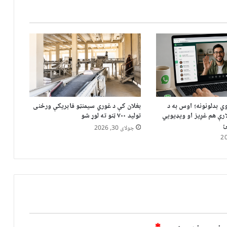
ي بدلونونه؛ اوس به د
بغلان کې د غوري سیمنټو فابریکې ورځنی
رې هم غږیز او ویډیويي
تولید ۷۰۰ ټنو ته لوړ شو
ئ
جولای 30, 2026