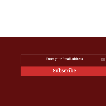
Ente
you
Emai
addres