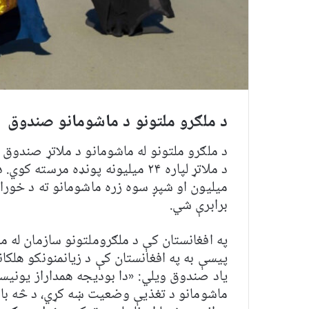
د ملګرو ملتونو د ماشومانو صندوق
د ملګرو ملتونو له ماشومانو د ملاتړ صندوق و
د ملاتړ لپاره ۲۴ میلیونه پونډه مرسته کوي.
د
ميليون او شپږ سوه زره ماشومانو ته د خوراک
برابرې شي
.
په افغانستان کې د ملګروملتونو سازمان له م
پیسې به په افغانستان کې د زیانمنونکو هلکان
یاد صندوق ویلي: «دا بودیجه همداراز یونیس