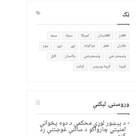
ټک
افغان
افغانستان
امریکا
سوله
سیمه
طالبان
قطر
مزاکرات
نړی
نړۍ
نیوز
ولسمشر غني
ولسمشرغني
پاکستان
کابل
کرونا
کرونا ویروس
کرکټ
وروستۍ ليکنې
د پېښور لوړې محکمې د دوه پخواني
امنیتي چارواکو د ساتنې غوښتنې رد