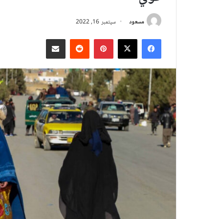
مسعود
سپتمبر 16, 2022
X
Facebook
Pinterest
Reddit
د بریښنالیک له لارې شریک کړئ