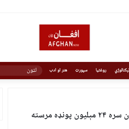
کنالوژي
روغتیا
سپورټ
هنر او ادب
یونیسیف: بریټانیه له افغانستان سره ۲۴ مېلیون پونډه مرسته