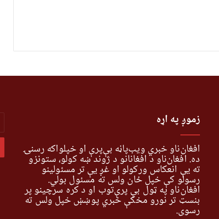
r
زموږ په اړه
r
l
s
افغان‌ناو خبري ویب‌پاڼه بې‌پرې او خپلواکه رسنۍ
ده. افغان‌ناو د افغانانو د ژوند ښه کولو، ستونزو
ته یې انعکاس ورکولو او غږ یې تر مسئولینو
رسولو کې خپل ځان ولس ته مسئول بولي.
افغان‌ناو په ټول بې پرې‌توب او د کره سرچینو پر
بنسټ تر نورو مخکې خبري پوښښ خپل ولس ته
رسوي.