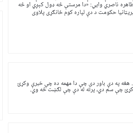
اهره ناصري وايي: «دا مرستې څه ډول کېږي او څه
بریټانیا حکومت د دې لپاره کوم ځانګړی پلاوی
هغه په ​​​​دې باور دی چې دا مهمه ده چې خبرې وکړئ
 وکړئ چې سم دي، پرته له دې چې لګښت څه وي.