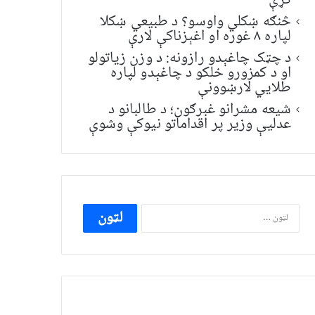
کړې
څنګه ښکلي واوسو؟ د طبیعي ښکلا
لپاره ۸ غوره او اغېزناکې لارې
د چټک چاغېدو رازونه: د وزن زیاتولو
او د کمزورو خلکو د چاغېدو لپاره
طلایي لارښوونې
شیعه مشرانو غبرګون؛ د طالبانو د
عدلیې وزیر پر اقداماتو نیوکې وشوې
ددی
لپاره
لټون: