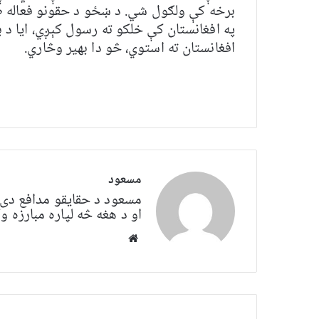
برخه کې ولګول شي. د ښځو د حقونو فعاله ط
په افغانستان کې خلکو ته رسول کېږي، ایا د 
افغانستان ته استوي، څو دا بهیر وڅاري.
مسعود
مسعود د حقایقو مدافع دی. 
او د هغه څه لپاره مبارزه
Website