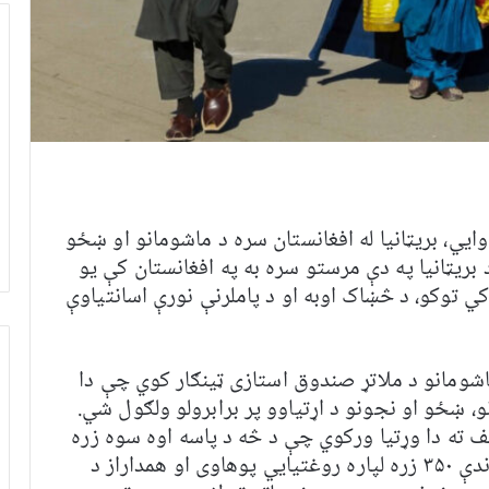
ايي، بریټانیا له افغانستان سره د ماشومانو او ښځو
 بريټانيا په دې مرستو سره به په افغانستان کې يو
ي توکو، د څښاک اوبه او د پاملرنې نورې اسانتياوې
اشومانو د ملاتړ صندوق استازی ټینګار کوي چې دا
و، ښځو او نجونو د اړتیاوو پر برابرولو ولګول شي.
ف ته دا وړتیا ورکوي چې د څه د پاسه اوه سوه زره
ماشومانو د تغذیې وضعیت ښه کړي، د څه باندې ۳۵۰ زره لپاره روغتیايي پوهاوی او همداراز د