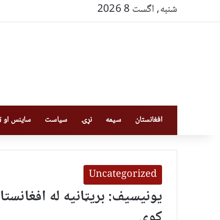
شنبه, اگست 8 2026
افغانستان
سیمه
نړۍ
سیاست
ساینس او ټې
Uncategorized
کوي