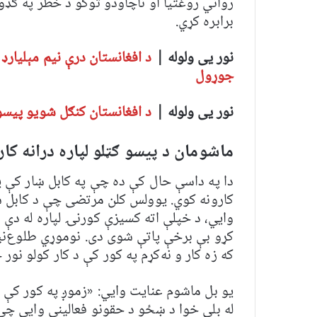
رواني روغتیا او ناچاودو توکو د خطر په ګډ
برابره کړي.
نور یی ولوله |
د افغانستان درې نیم مېلیارډ
جوړول
نور یی ولوله |
د افغانستان کنګل شویو پیسو 
ماشومان د پیسو ګټلو لپاره درانه کا
دا په داسې حال کې ده چې په کابل ښار کې یو
کارونه کوي. یوولس کلن مرتضی چې د کابل ښا
وايي، د خپلې اته کسیزې کورنۍ لپاره له دې ل
کړو بې برخې پاتې شوی دی. نوموړي طلوع‌نیوز
که زه کار و نه‌کړم په کور کې د کار کولو نور
یو بل ماشوم عنایت وايي: «زموږ په کور کې 
له بلې خوا د ښځو د حقونو فعالینې وایي چې