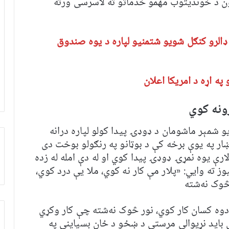
ون د خوندیتوب مهمو خدماتو ته لاسرسی ورته
 ډالرو کنګل شویو شتمنیو لپاره د یوه صندوق
په اړه د امریکا اعلان
رونه کوي
 شمېر ماشومان د ډوډۍ پیدا کولو لپاره درانه
ر په یوې برخه کې د بوټانو په رنګولو بوخت دی
ارې یوه نمړۍ ډوډۍ پيدا کوي او له دې امله له زده
 ته وايي: «پلار مې کار نه کوي، ملا یې درد کوي،
 څوک نه‌شته
دوه کسان کار کوي، نور څوک نه‌شته چې کار وکړي
 باید نړیوالې مرستې د ښځو د ځان بسیاینې په