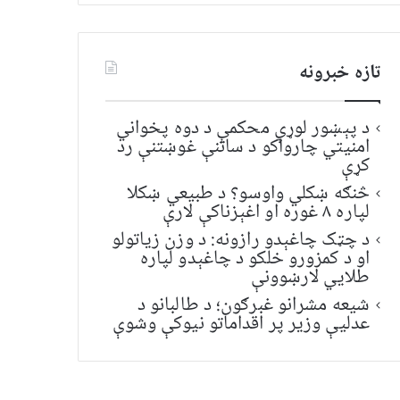
تازه خبرونه
د پېښور لوړې محکمې د دوه پخواني
امنیتي چارواکو د ساتنې غوښتنې رد
کړې
څنګه ښکلي واوسو؟ د طبیعي ښکلا
لپاره ۸ غوره او اغېزناکې لارې
د چټک چاغېدو رازونه: د وزن زیاتولو
او د کمزورو خلکو د چاغېدو لپاره
طلایي لارښوونې
شیعه مشرانو غبرګون؛ د طالبانو د
عدلیې وزیر پر اقداماتو نیوکې وشوې