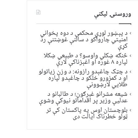
وروستۍ ليکنې
د پېښور لوړې محکمې د دوه پخواني
امنیتي چارواکو د ساتنې غوښتنې رد
کړې
څنګه ښکلي واوسو؟ د طبیعي ښکلا
لپاره ۸ غوره او اغېزناکې لارې
د چټک چاغېدو رازونه: د وزن زیاتولو
او د کمزورو خلکو د چاغېدو لپاره
طلایي لارښوونې
شیعه مشرانو غبرګون؛ د طالبانو د
عدلیې وزیر پر اقداماتو نیوکې وشوې
بلوچستان اوس په پاکستان کې تر
ټولو خطرناک ایالت دی