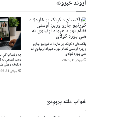
اړوند خبرونه
پاکستان د کړنګ پر غاړه؟ د کورنیو چارو
وزیر: اوسنی نظام نور د هېواد اړتیاوې نه
شي پوره کولای
په وټساپ کې نو
ویب نسخې له لا
جولای 31, 2026
زنګونه وهلی ش
جولای 31, 2026
ځواب دلته پرېږدئ