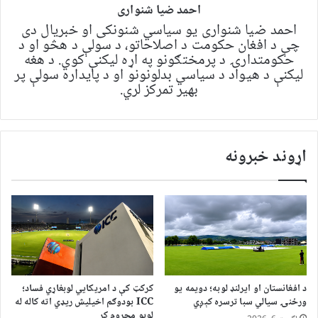
احمد ضیا شنواری
احمد ضیا شنواری یو سياسي شنونکی او خبریال دی
چې د افغان حکومت د اصلاحاتو، د سولې د هڅو او د
حکومتدارۍ د پرمختګونو په اړه لیکنې کوي. د هغه
لیکنې د هیواد د سیاسي بدلونونو او د پایداره سولې پر
بهیر تمرکز لري.
اړوند خبرونه
د افغانستان او ایرلنډ لوبه؛ دویمه یو
کرکټ کې د امریکايي لوبغاړي فساد؛
ورځنۍ سیالي سبا ترسره کېږي
ICC بودوګم اخیلیش ریډي اته کاله له
لوبو محروم کړ