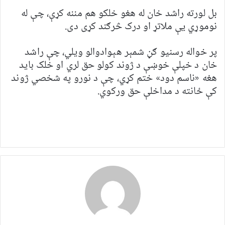
بل لورته راشد خان له هغو خلکو هم مننه کړې، چې له
نوموړي یې ملاتړ او درک څرګند کړی دی.
پر خواله رسنیو ګڼ شمېر هېوادوالو ویلي، چې راشد
خان د خپلې خوښې د ژوند کولو حق لري او خلک باید
هغه «ناسم دود» ختم کړي، چې د نورو په شخصي ژوند
کې ځانته د مداخلې حق ورکوي.