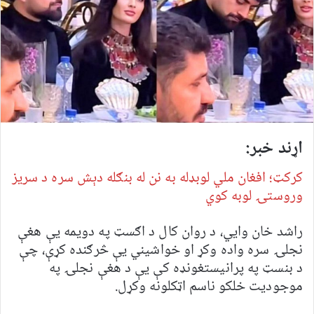
اړند خبر:
کرکټ؛ افغان ملي لوبډله به نن له بنګله دېش سره د سریز
وروستۍ لوبه کوي
راشد خان وايي، د روان کال د اګسټ په دویمه یې هغې
نجلۍ سره واده وکړ او خواشيني یې څرګنده کړې، چې
د بنسټ په پرانیستغونډه کې یې د هغې نجلۍ په
موجودیت خلکو ناسم اټکلونه وکړل.