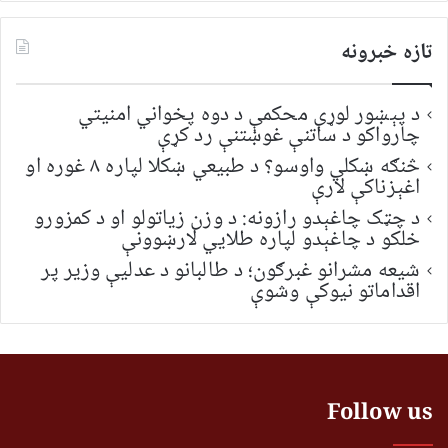
تازه خبرونه
د پېښور لوړې محکمې د دوه پخواني امنیتي
چارواکو د ساتنې غوښتنې رد کړې
څنګه ښکلي واوسو؟ د طبیعي ښکلا لپاره ۸ غوره او
اغېزناکې لارې
د چټک چاغېدو رازونه: د وزن زیاتولو او د کمزورو
خلکو د چاغېدو لپاره طلایي لارښوونې
شیعه مشرانو غبرګون؛ د طالبانو د عدلیې وزیر پر
اقداماتو نیوکې وشوې
Follow us