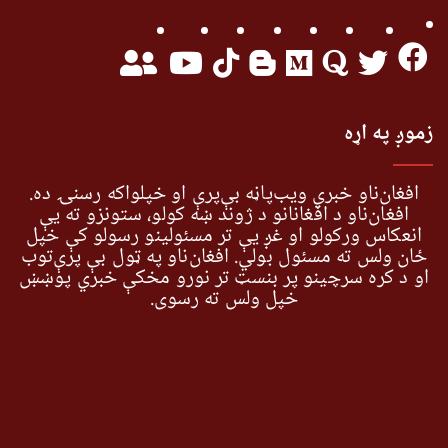
زموږ په اړه
افغان‌ناو خبري ویب‌پاڼه بې‌پرې او خپلواکه رسنۍ ده.
افغان‌ناو د افغانانو د ژوند ښه کولو، ستونزو ته یې
انعکاس ورکولو او غږ یې تر مسئولینو رسولو کې خپل
ځان ولس ته مسئول بولي. افغان‌ناو په ټول بې پرې‌توب
او د کره سرچینو پر بنسټ تر نورو مخکې خبري پوښښ
خپل ولس ته رسوي.