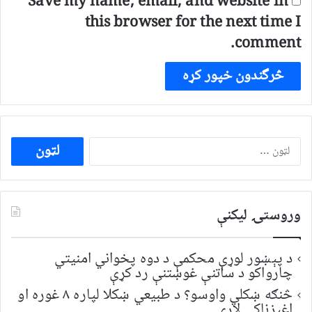
Save my name, email, and website in
this browser for the next time I
comment.
ددی
لپاره
لټون:
وروستۍ ليکنې
د پېښور لوړې محکمې د دوه پخواني امنیتي
چارواکو د ساتنې غوښتنې رد کړې
څنګه ښکلي واوسو؟ د طبیعي ښکلا لپاره ۸ غوره او
اغېزناکې لارې