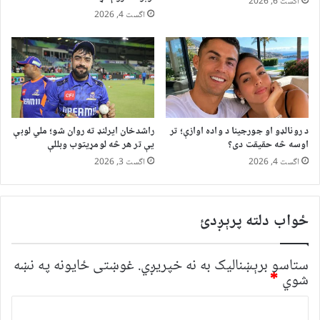
اگست 6, 2026
اگست 4, 2026
د رونالډو او جورجینا د واده اوازې؛ تر
راشدخان ایرلنډ ته روان شو؛ ملي لوبې
اوسه څه حقیقت دی؟
یې تر هر څه لومړیتوب وبللې
اگست 4, 2026
اگست 3, 2026
ځواب دلته پرېږدئ
ستاسو برېښناليک به نه خپريږي.
غوښتى ځایونه په نښه
شوي
*
څ