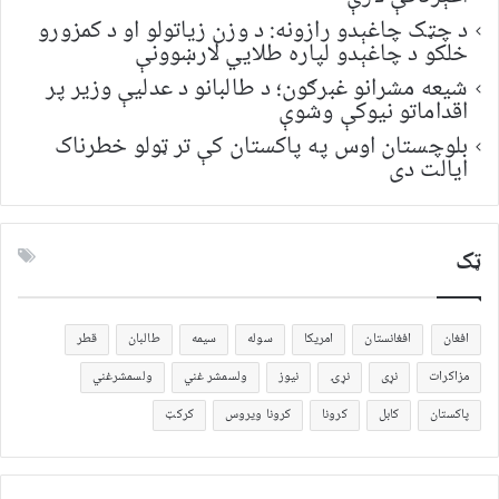
د چټک چاغېدو رازونه: د وزن زیاتولو او د کمزورو
خلکو د چاغېدو لپاره طلایي لارښوونې
شیعه مشرانو غبرګون؛ د طالبانو د عدلیې وزیر پر
اقداماتو نیوکې وشوې
بلوچستان اوس په پاکستان کې تر ټولو خطرناک
ایالت دی
ټک
افغان
افغانستان
امریکا
سوله
سیمه
طالبان
قطر
مزاکرات
نړی
نړۍ
نیوز
ولسمشر غني
ولسمشرغني
پاکستان
کابل
کرونا
کرونا ویروس
کرکټ