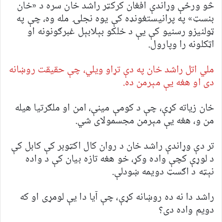
څو ورځې وړاندې افغان کرکټر راشد خان سره د «خان
بنسټ» په پرانیستغونډه کې یوه نجلۍ مله وه، چې په
ټولنیزو رسنیو کې یې د خلکو بېلابېل غبرګونونه او
اټکلونه را وپارول.
ملي اتل راشد خان په دې تړاو ویلي، چې حقیقت روښانه
دی او هغه یې مېرمن ده.
خان زیاته کړې، چې د کومې مینې، امن او ملګرتیا هیله
من و، هغه یې مېرمن مجسمولای شي.
تر دې وړاندې راشد خان د روان کال اکټوبر کې کابل کې
د لوړې کچې واده وکړ، خو هغه تازه بیان کې د واده
نېټه د اګسټ دویمه ښودلې.
راشد دا نه ده روښانه کړې، چې آیا دا یې لومړی او که
دویم واده دی؟