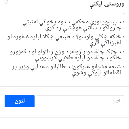
وروستۍ ليکنې
د پېښور لوړې محکمې د دوه پخواني امنیتي
چارواکو د ساتنې غوښتنې رد کړې
څنګه ښکلي واوسو؟ د طبیعي ښکلا لپاره ۸ غوره او
اغېزناکې لارې
د چټک چاغېدو رازونه: د وزن زیاتولو او د کمزورو
خلکو د چاغېدو لپاره طلایي لارښوونې
شیعه مشرانو غبرګون؛ د طالبانو د عدلیې وزیر پر
اقداماتو نیوکې وشوې
ددی
لپاره
لټون: