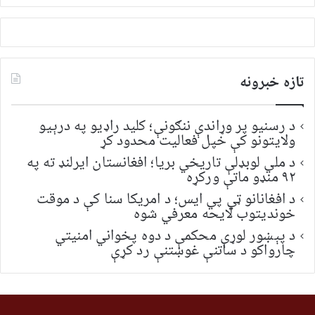
تازه خبرونه
د رسنیو پر وړاندې ننګونې؛ کلید راډیو په درېیو
ولایتونو کې خپل فعالیت محدود کړ
د ملي لوبډلې تاریخي بریا؛ افغانستان ایرلنډ ته په
۹۲ منډو ماتې ورکړه
د افغانانو ټي پي ایس؛ د امریکا سنا کې د موقت
خونديتوب لایحه معرفي شوه
د پېښور لوړې محکمې د دوه پخواني امنیتي
چارواکو د ساتنې غوښتنې رد کړې