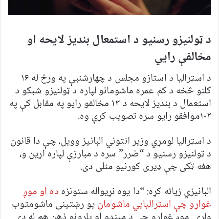
د ټولنیزو رسنیو د استمعال بندیز لایحه او
مخالفې رایي
د اسټرالیا د استازو مجلس د چهارشنبې په ورځ له ۱۶
کلنو څخه د کم عمره ماشومانو لپاره د ټولنیزو شبکو د
استعمال د بندیز لایحه د ۱۳ مخالفو رایو په مقابل کې په
۱۰۲موافقو رایو سره تصویب کړې وه.
د اسټرالیا لومړي وزیر انتوني البانیز وویل، چې دا قانون
د ټولنیزو رسنیو د “ضرر” سره د مبارزې لپاره اړین و،
هغه ټکی چې ډیری کورنیو منلی دی.
البانیزي زیاته کړه: “دا یوه نړیواله ستونزه
ده او موږ
غواړو چې اسټرالیايي ماشومان
یو رښتینی ماشومتوب
ولري. موږ غواړو چې د میندو او پلرونو ذهن هم له دې