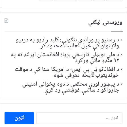
وروستۍ ليکنې
د رسنیو پر وړاندې ننګونې؛ کلید راډیو په درېیو
ولایتونو کې خپل فعالیت محدود کړ
د ملي لوبډلې تاریخي بریا؛ افغانستان ایرلنډ ته په
۹۲ منډو ماتې ورکړه
د افغانانو ټي پي ایس؛ د امریکا سنا کې د موقت
خونديتوب لایحه معرفي شوه
د پېښور لوړې محکمې د دوه پخواني امنیتي
چارواکو د ساتنې غوښتنې رد کړې
ددی
لپاره
لټون: