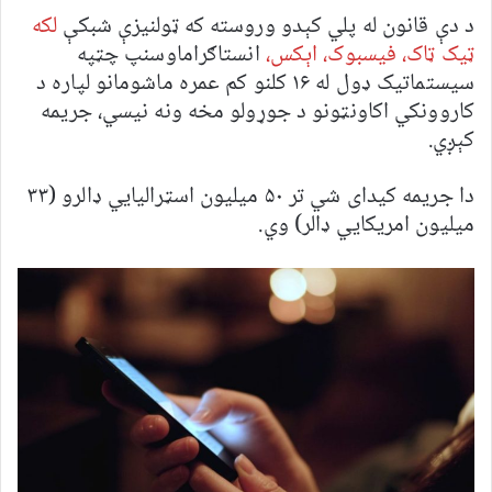
د دې قانون له پلي کېدو وروسته که ټولنیزې شبکې
لکه
ټیک ټاک، فیسبوک، اېکس،
انستاګراماوسنپ چټپه
سیستماتیک ډول له ۱۶ کلنو کم عمره ماشومانو لپاره د
کاروونکي اکاونټونو د جوړولو مخه ونه نیسي، جریمه
کېږي.
دا جریمه کیدای شي تر ۵۰ میلیون اسټرالیایي ډالرو (۳۳
میلیون امریکایي ډالر) وي.