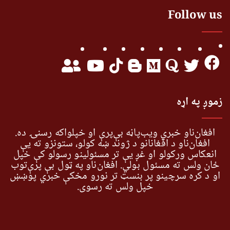
Follow us
زموږ په اړه
افغان‌ناو خبري ویب‌پاڼه بې‌پرې او خپلواکه رسنۍ ده.
افغان‌ناو د افغانانو د ژوند ښه کولو، ستونزو ته یې
انعکاس ورکولو او غږ یې تر مسئولینو رسولو کې خپل
ځان ولس ته مسئول بولي. افغان‌ناو په ټول بې پرې‌توب
او د کره سرچینو پر بنسټ تر نورو مخکې خبري پوښښ
خپل ولس ته رسوي.