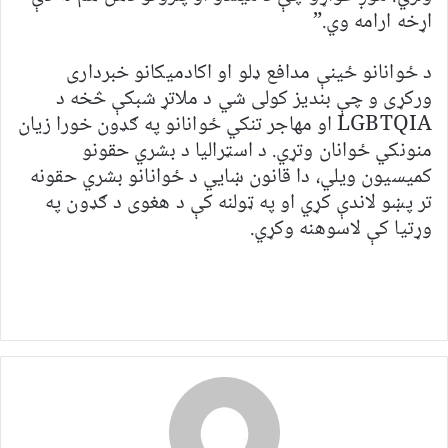
اړخه ارامه وي.”
د ځوانانو ځینې مدافع ډلو او اکادمیکانو خبرداری
ورکړی و چې بندیز کولی شي د ملاتړ شبکې څخه د
LGBTQIA او مهاجر تنکي ځوانانو په ګډون خورا زیان
منونکي ځوانان وتړي. د اسټرالیا د بشري حقونو
کمیسیون ویلي، دا قانون ښايي د ځوانانو بشري حقونه
تر پښو لاندې کړي او په ټولنه کې د هغوی د ګډون په
وړتیا کې لاسوهنه وکړي.