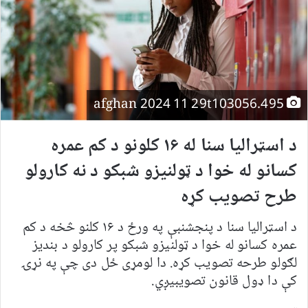
afghan 2024 11 29t103056.495
د اسټرالیا سنا له ۱۶ کلونو د کم عمره
کسانو له خوا د ټولنیزو شبکو د نه کارولو
طرح تصویب کړه
د اسټرالیا سنا د پنجشنبې په ورځ د ۱۶ کلنو څخه د کم
عمره کسانو له خوا د ټولنیزو شبکو پر کارولو د بندیز
لګولو طرحه تصویب کړه. دا لومړی ځل دی چې په نړۍ
کې دا ډول قانون تصویبیږي.