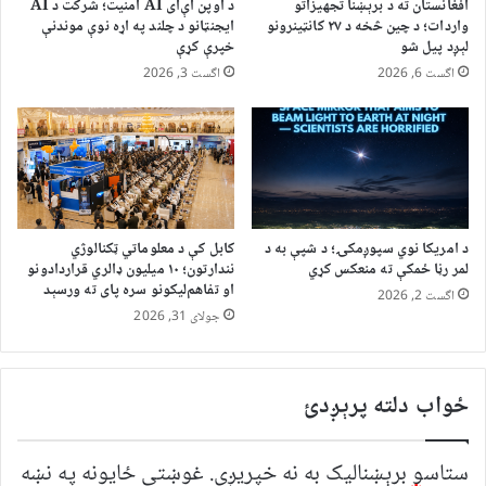
افغانستان ته د برېښنا تجهیزاتو
د اوپن اې‌آی AI امنیت؛ شرکت د AI
واردات؛ د چین څخه د ۲۷ کانټینرونو
ایجنټانو د چلند په اړه نوې موندنې
لېږد پیل شو
خپرې کړې
اگست 6, 2026
اگست 3, 2026
د امریکا نوي سپوږمکۍ؛ د شپې به د
کابل کې د معلوماتي ټکنالوژي
لمر رڼا ځمکې ته منعکس کړي
نندارتون؛ ۱۰ میلیون ډالري قراردادونو
او تفاهم‌لیکونو سره پای ته ورسېد
اگست 2, 2026
جولای 31, 2026
ځواب دلته پرېږدئ
ستاسو برېښناليک به نه خپريږي.
غوښتى ځایونه په نښه