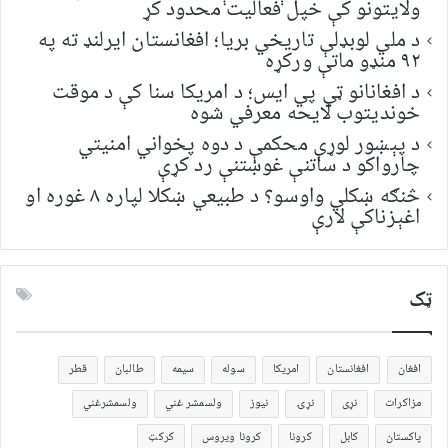
ولایتونو کې خپل فعالیت محدود کړ
د ملي لوبډلې تاریخي بریا؛ افغانستان ایرلنډ ته په
۹۲ منډو ماتې ورکړه
د افغانانو ټي پي ایس؛ د امریکا سنا کې د موقت
خونديتوب لایحه معرفي شوه
د پېښور لوړې محکمې د دوه پخواني امنیتي
چارواکو د ساتنې غوښتنې رد کړې
څنګه ښکلي واوسو؟ د طبیعي ښکلا لپاره ۸ غوره او
اغېزناکې لارې
ټک
افغان
افغانستان
امریکا
سوله
سیمه
طالبان
قطر
مزاکرات
نړی
نړۍ
نیوز
ولسمشر غني
ولسمشرغني
پاکستان
کابل
کرونا
کرونا ویروس
کرکټ