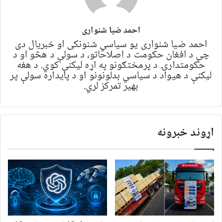
احمد ضیا شنواری
احمد ضیا شنواری یو سياسي شنونکی او خبریال دی
چې د افغان حکومت د اصلاحاتو، د سولې د هڅو او د
حکومتدارۍ د پرمختګونو په اړه لیکنې کوي. د هغه
لیکنې د هیواد د سیاسي بدلونونو او د پایداره سولې پر
بهیر تمرکز لري.
اړوند خبرونه