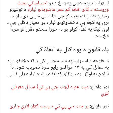
آسټرالیا د پنجشنبې په ورځ د یو
احساساتي بحث
وروسته د کالو څخه کم عمر ماشومانو لپاره
د ټولنیزو
رسنیو بندیز تصویب کړ چې ملت یې ځپلی دی ، او د
نړۍ په کچه یې د قضاوتونو لپاره یو معیار ټاکلی چې د
لوی ټیک په نښه کولو یو له خورا سختو مقرراتو سره
مخ شو.
یاد قانون د یوه کال په انفاذ کې
دا طرحه د استرالیا په سنا مجلس کې د ۱۹ مخالفو رایو
په مقابل کې په ۳۴ موافقو رایو سره تصویب شوه. دا
قانون به لږ تر لږه د راتلونکو ۱۲ میاشتو لپاره پلي نشي.
نور ولولئ:
مېټا هم د (چټ جي پي ټي) سیال معرفي
کوي
نور ولولئ:
پر چټ جي پي ټي د پیسو ګټلو لارې چارې