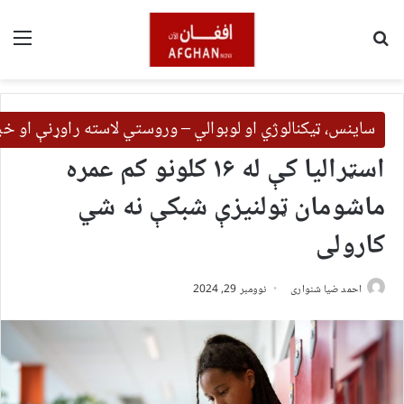
لټون
مین
ساینس، ټیکنالوژي او لوبوالي – وروستي لاسته راوړنې او خب
اسټرالیا کې له ۱۶ کلونو کم عمره
ماشومان ټولنیزې شبکې نه شي
کارولی
احمد ضیا شنواری
نوومبر 29, 2024