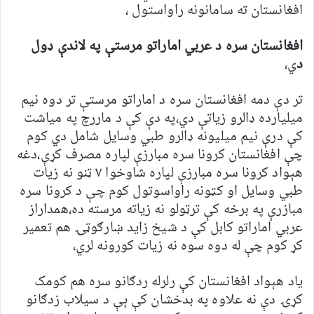
افغانستان ته سامانونه راواستول ،
افغانستان سره د عربي اماراتو مرستې په لاندې ډول
د
ي،
تر دې دمه افغانستان سره د اماراتو مرستې تر دوه نیم
میلیارده ډالرو زیاتې دي،په دې کې د ماررچ په میاشت
کې درې نیم میلیونه ډالرو طبي وسایل شامل دي کوم
چې افغانستان کرونا سره مبارزې لپاره مصرف کړې،دغه
هېواد کرونا سره مبارزې لپاره شاوخوا ۷ ټنو نه زیات
طبي وسایل او کټونه راواسوتول کوم چې د کرونا سره
مبازرې په برخه کې ترټولو نه زیاته مرسته ده،همداراز
عربي اماراتو کابل کې د شیخ زاید ښارګوټۍ هم تعمیر
کړ کوم چې له دوه سوه نه زیات کورونه لري،
یاد هېواد افغانستان کې رلرله ردګانو سره هم کومک
کړۍ دې نه علاوه په بدخشان کې ېې د سیلاب زدګانو