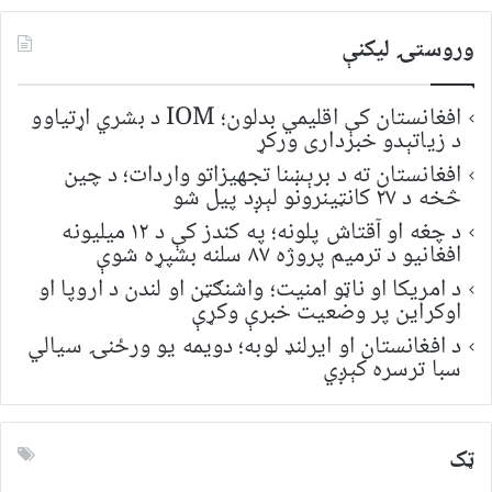
وروستۍ ليکنې
افغانستان کې اقلیمي بدلون؛ IOM د بشري اړتیاوو
د زیاتېدو خبرداری ورکړ
افغانستان ته د برېښنا تجهیزاتو واردات؛ د چین
څخه د ۲۷ کانټینرونو لېږد پیل شو
د چغه او آقتاش پلونه؛ په کندز کې د ۱۲ میلیونه
افغانیو د ترمیم پروژه ۸۷ سلنه بشپړه شوې
د امریکا او ناټو امنیت؛ واشنګټن او لندن د اروپا او
اوکراین پر وضعیت خبرې وکړې
د افغانستان او ایرلنډ لوبه؛ دویمه یو ورځنۍ سیالي
سبا ترسره کېږي
ټک