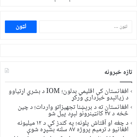
ددی
لپاره
لټون:
تازه خبرونه
افغانستان کې اقلیمي بدلون؛ IOM د بشري اړتیاوو
د زیاتېدو خبرداری ورکړ
افغانستان ته د برېښنا تجهیزاتو واردات؛ د چین
څخه د ۲۷ کانټینرونو لېږد پیل شو
د چغه او آقتاش پلونه؛ په کندز کې د ۱۲ میلیونه
افغانیو د ترمیم پروژه ۸۷ سلنه بشپړه شوې