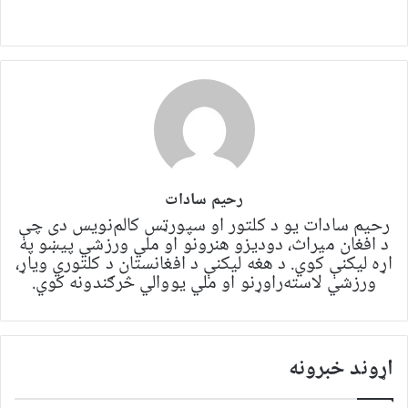
رحیم سادات
رحیم سادات یو د کلتور او سپورټس کالم‌نویس دی چې
د افغان میراث، دودیزو هنرونو او ملي ورزشي پیښو په
اړه لیکنې کوي. د هغه لیکنې د افغانستان د کلتوري ویاړ،
ورزشي لاسته‌راوړنو او ملي یووالي څرګندونه کوي.
اړوند خبرونه