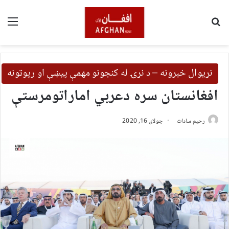
لټون
مین
نړیوال خبرونه – د نړۍ له کنجونو مهمې پیښې او رپوټونه
افغانستان سره دعربي اماراتومرستې
رحیم سادات
جولای 16, 2020