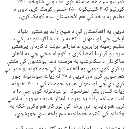
کورنیو سره هم مرسته کړې ده دويي شاوخوا ۱۳۰۰
کورنیو ته ۶ کلینیکونه ۲۵۰ خېمې کومک کړۍ دوي د
تعلیم په برخه کې هم افغانستان سره کومک کړۍ،
دويي په افغانستان کې د شیخ راید پوهنتون بنیاد
ایخۍ چې اوسمهال ۶۴۰۰ نه زیات شاګردانو ته پکې د
تعلیم رمینه برابريږي،داماراتو دولت د کاردان پوهنټون
سره یو قراردا امضا کړۍ د کوم له مخې چې به افغان
شاګردان د سکالرشپ په مرسته دغه پوهنتون کې مفتې
ردکړې کوي دويي په افغانستان کې جوماتونه او مدرسې
هم جوړې کړي دي،دويي د ۳۸ نه زیات جوماتونه جوړ
کړٍي دي چې اوسمهال هر یو جومات کې د ۳۰۰ نفرونه
زیات کسان پکې لمونځونه او عبادتونه کوي، چې دا د
امت مسلمه لپاره یو ډېره د اعزاز خبره ده،نوره اسلامي
نړۍ هم باید په دې برخه کې نور کار هم وکړي څکه په
ولایاتو کې اکثره جوماتونه سم پاخه ندي جوړشوي،
د متخده عربي اماراتو دولت یو کتاب تون جوړ کړۍ