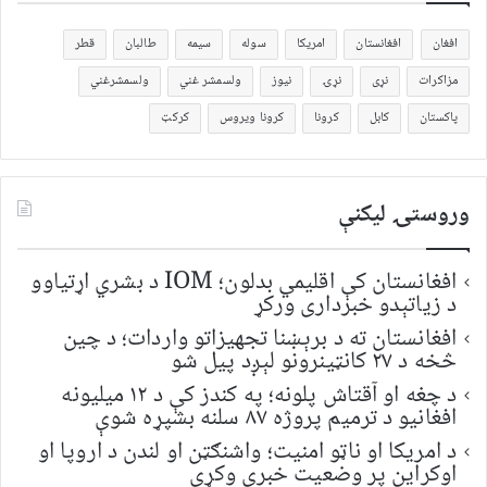
افغان
افغانستان
امریکا
سوله
سیمه
طالبان
قطر
مزاکرات
نړی
نړۍ
نیوز
ولسمشر غني
ولسمشرغني
پاکستان
کابل
کرونا
کرونا ویروس
کرکټ
وروستۍ ليکنې
افغانستان کې اقلیمي بدلون؛ IOM د بشري اړتیاوو
د زیاتېدو خبرداری ورکړ
افغانستان ته د برېښنا تجهیزاتو واردات؛ د چین
څخه د ۲۷ کانټینرونو لېږد پیل شو
د چغه او آقتاش پلونه؛ په کندز کې د ۱۲ میلیونه
افغانیو د ترمیم پروژه ۸۷ سلنه بشپړه شوې
د امریکا او ناټو امنیت؛ واشنګټن او لندن د اروپا او
اوکراین پر وضعیت خبرې وکړې