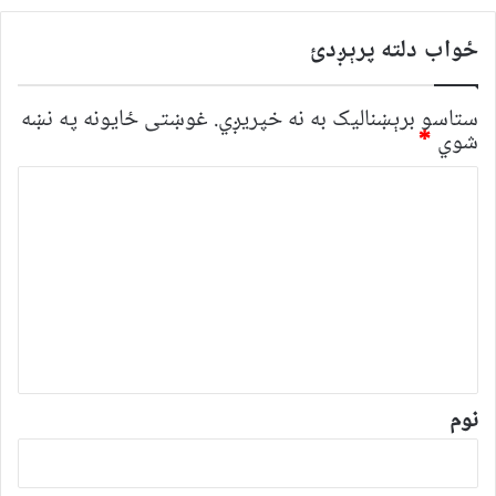
ځواب دلته پرېږدئ
ستاسو برېښناليک به نه خپريږي.
غوښتى ځایونه په نښه
شوي
*
څ
ر
گ
ن
د
و
ن
*
نوم