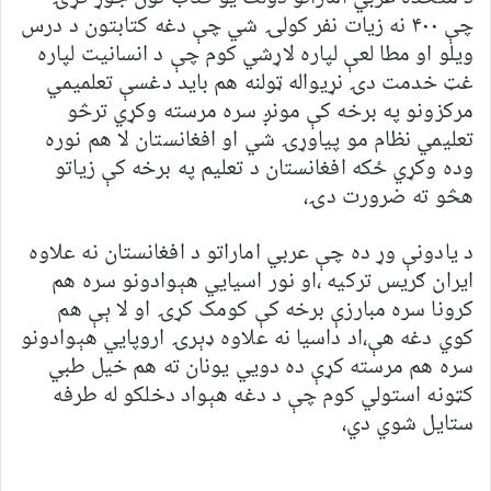
چې ۴۰۰ نه زیات نفر کولۍ شي چې دغه کتابتون د درس
ویلو او مطا لعې لپاره لاړشي کوم چې د انسانیت لپاره
غټ خدمت دۍ نړیواله ټولنه هم باید دغسې تعلمیمي
مرکزونو په برخه کې مونږ سره مرسته وکړي ترڅو
تعلیمي نظام مو پیاوړۍ شي او افغانستان لا هم نوره
وده وکړي ځکه افغانستان د تعلیم په برخه کې زیاتو
هڅو ته ضرورت دۍ،
د یادونې وړ ده چې عربي اماراتو د افغانستان نه علاوه
ایران ګریس ترکیه ،او نور اسیايي هېوادونو سره هم
کرونا سره مبارزې برخه کې کومک کړۍ او لا ېې هم
کوي دغه هې،اد داسیا نه علاوه ډېرۍ اروپايي هېوادونو
سره هم مرسته کړې ده دويي یونان ته هم خيل طبي
کټونه استولي کوم چې د دغه هېواد دخلکو له طرفه
ستایل شوي دي،