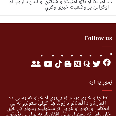
د امریکا او ناټو امنیت؛ واشنګټن او لندن د اروپا او
اوکراین پر وضعیت خبرې وکړې
Follow us
زموږ په اړه
افغان‌ناو خبري ویب‌پاڼه بې‌پرې او خپلواکه رسنۍ ده.
افغان‌ناو د افغانانو د ژوند ښه کولو، ستونزو ته یې
انعکاس ورکولو او غږ یې تر مسئولینو رسولو کې خپل
ځان ولس ته مسئول بولي. افغان‌ناو په ټول بې پرې‌توب