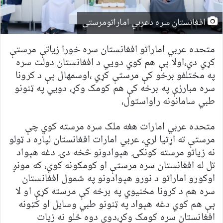
افغانستان سره دعربي اماراتومرستې
متحده عربي اماراتو افغانستان سره خورا زیاتې مرستې
کړي دي،اولا ېې هم کوي دويي د افغانستان دولت سره
په مختلفو برخو کې مرستې کړي ،اوسمهال ېې د کرونا
سره مبارزې په برخه کې هم کومک وکړ، دويي په ټنونو
طبي سامانونه راواستول،
متحده عربي امارات هغه ملک سره مرسته کوي چې
مرستې ته اړتیا لري، عربي امارات افغانستان لپاره د ټولو
نه زیاتو مرسته کونکۍ هېوادونو څخه دۍ دغه هېواد
تل له افغانستان سره مرستې او کومکونه کوي، که مونږ
اوکورو اماراتو د نورو هېوادونو په شمول افغانستان
سره هم د کرونا مخنيوي په برخه کې مرسته کړې او لا
ېې هم کوي دغه هېواد په ټنونو طبي وسایل او کټونه
افغانستان سره کومک وکړ،دوي دوه ځلو نه زیات