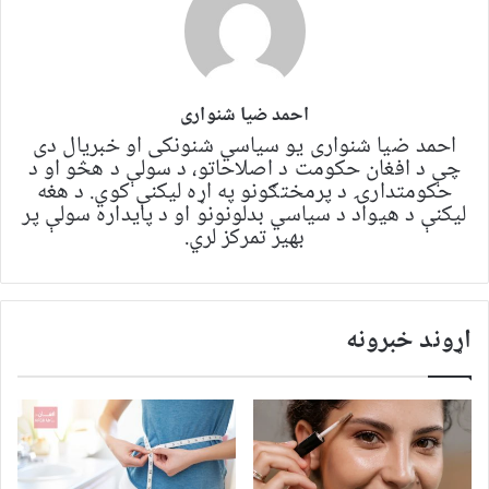
احمد ضیا شنواری
احمد ضیا شنواری یو سياسي شنونکی او خبریال دی
چې د افغان حکومت د اصلاحاتو، د سولې د هڅو او د
حکومتدارۍ د پرمختګونو په اړه لیکنې کوي. د هغه
لیکنې د هیواد د سیاسي بدلونونو او د پایداره سولې پر
بهیر تمرکز لري.
اړوند خبرونه