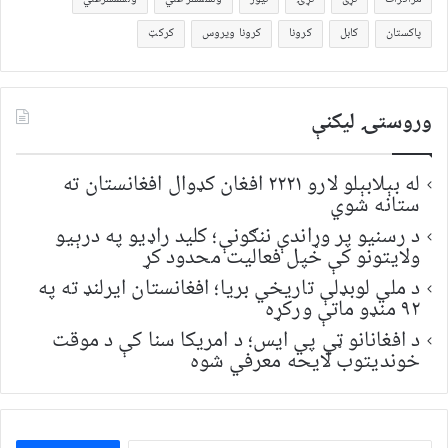
پاکستان
کابل
کرونا
کرونا ویروس
کرکټ
وروستۍ ليکنې
له بېلابېلو لارو ۲۲۲۱ افغان کډوال افغانستان ته
ستانه شوي
د رسنیو پر وړاندې ننګونې؛ کلید راډیو په درېیو
ولایتونو کې خپل فعالیت محدود کړ
د ملي لوبډلې تاریخي بریا؛ افغانستان ایرلنډ ته په
۹۲ منډو ماتې ورکړه
د افغانانو ټي پي ایس؛ د امریکا سنا کې د موقت
خونديتوب لایحه معرفي شوه