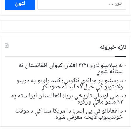
ددی
لپاره
لټون:
تازه خبرونه
له بېلابېلو لارو ۲۲۲۱ افغان کډوال افغانستان ته
ستانه شوي
د رسنیو پر وړاندې ننګونې؛ کلید راډیو په درېیو
ولایتونو کې خپل فعالیت محدود کړ
د ملي لوبډلې تاریخي بریا؛ افغانستان ایرلنډ ته په
۹۲ منډو ماتې ورکړه
د افغانانو ټي پي ایس؛ د امریکا سنا کې د موقت
خونديتوب لایحه معرفي شوه