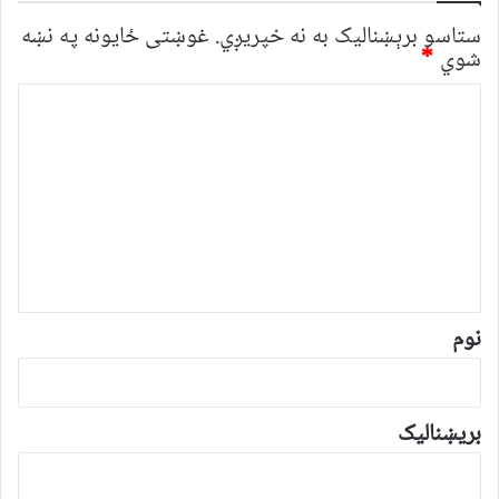
ستاسو برېښناليک به نه خپريږي.
غوښتى ځایونه په نښه
شوي
*
څ
ر
گ
ن
د
و
ن
*
نوم
بریښنالیک