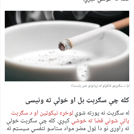
ایا د سګرېټو څکولو له زیانونو خبر یاست؟
کله چې سګرېټ بل او خولې ته ونیسی
له سګرېټ نه پورته شوي
لوخړه نیکوټین او د سګرېټ
پاتې شوني فضا ته خوشي
کېږي. کله چې سګرېټ خولې
ته راوړی نو دا ټول مضر مواد ستاسو تنفسي سیسټم ته