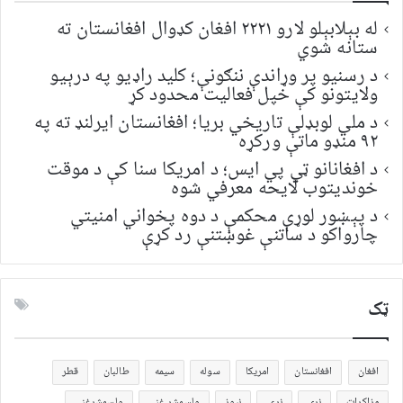
له بېلابېلو لارو ۲۲۲۱ افغان کډوال افغانستان ته
ستانه شوي
د رسنیو پر وړاندې ننګونې؛ کلید راډیو په درېیو
ولایتونو کې خپل فعالیت محدود کړ
د ملي لوبډلې تاریخي بریا؛ افغانستان ایرلنډ ته په
۹۲ منډو ماتې ورکړه
د افغانانو ټي پي ایس؛ د امریکا سنا کې د موقت
خونديتوب لایحه معرفي شوه
د پېښور لوړې محکمې د دوه پخواني امنیتي
چارواکو د ساتنې غوښتنې رد کړې
ټک
افغان
افغانستان
امریکا
سوله
سیمه
طالبان
قطر
مزاکرات
نړی
نړۍ
نیوز
ولسمشر غني
ولسمشرغني