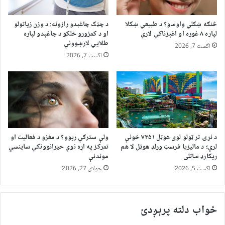
څنګه ښکلي واوسو؟ د طبیعي ښکلا
د چټک چاغېدو رازونه: د وزن زیاتولو
لپاره ۸ غوره او اغېزناکې لارې
او د کمزورو خلکو د چاغېدو لپاره
طلایي لارښوونې
اگست 7, 2026
اگست 7, 2026
د نړۍ تر ټولو لوی هوټل ۷۳۵۱ خونې
ولې سترګې رپوو؟ د مغزو د فعالیت او
لري؛ د مالیزیا فرسټ ورلډ هوټل لا هم
تمرکز په اړه نوې حیرانوونکې ساینسي
ریکارډ ساتلی
موندنې
اگست 5, 2026
جولای 27, 2026
ځواب دلته پرېږدئ