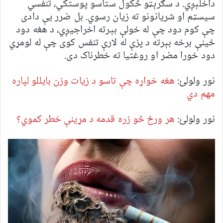
داخلېږي. د سګرېټو څکول ستاسو پوستکي، تنفسي
سیسټم او شریانونو ته زیان رسوي. بل ضرر یې دادی
چې کوم دود چې له خولې بېرته اخراجیږي، د هغه دود
ځینې برخه بېرته د پزې له لارې تنفس کوی چې له لومړي
دود خورا مضر او روغتیا ته خطرناک دی.
نور ولولئ:
هغه خواړه چې تاسو د زیات وزن بایللو لپاره
مهم دي
نور ولولئ:
هر ورځ څو زره قدمه د مړینې خطر کموي؟