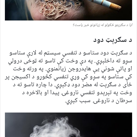
ایا د سګرېټو څکولو له زیانونو خبر یاست؟
د سګرېټ دود
د سګرېټ دود ستاسو د تنفسي سیسټم له لارې ستاسو
سږو ته داخلېږي. په دې وخت کې تاسو ته ټوخی درولي
او پاتې شوني یې هایدروجن زیانمنوي. په ورته وخت
کې ستاسو په سږو کې وړي تنفسي کڅوړو د اکسیجن پر
ځای د سګرېټ له مضر دود ډکېږي. دا چاره تاسو ته د
وخت په تېرېدو تنفسي ناروغۍ پیدا او بالاخره د
سرطان د ناروغۍ سبب کېږي.