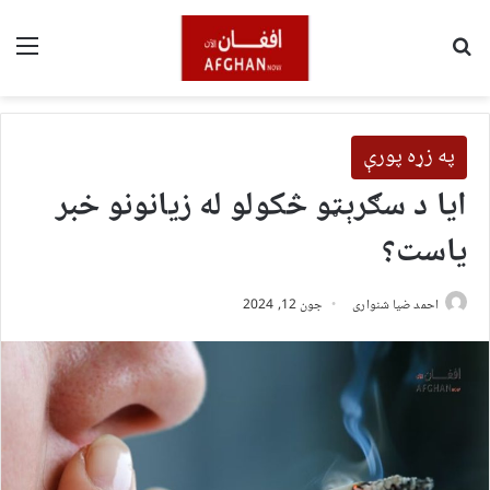
لټون
مین
په زړه پورې
ایا د سګرېټو څکولو له زیانونو خبر
یاست؟
احمد ضیا شنواری
جون 12, 2024