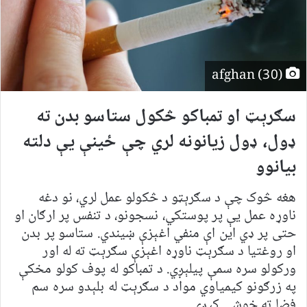
afghan (30)
سګرېټ او تمباکو څکول ستاسو بدن ته
ډول، ډول زیانونه لري چې ځینې یې دلته
بیانوو
هغه څوک چې د سګرېټو د څکولو عمل لري، نو دغه
ناوړه عمل یې پر پوستکي، نسجونو، د تنفس پر ارګان او
حتی پر ډي این اې منفي اغېزې ښیندي. ستاسو پر بدن
او روغتیا د سګرېټ ناوړه اغېزې سګرېټ ته له اور
ورکولو سره سمې پیلېږي. د تمباکو له پوف کولو مخکې
په زرګونو کیمیاوي مواد د سګرېټ له بلېدو سره سم
فضا ته خوشي کېږي.