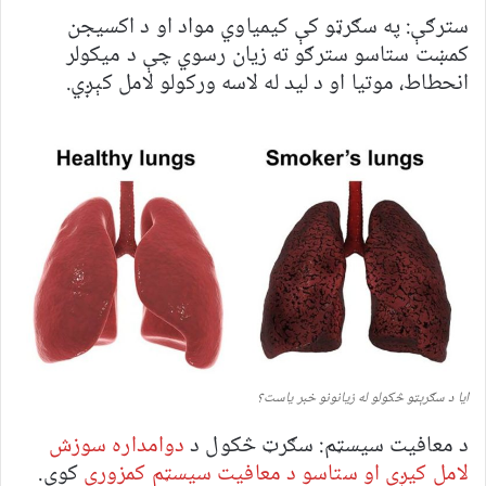
سترګې: په سګرټو کې کیمیاوي مواد او د اکسیجن
کمښت ستاسو سترګو ته زیان رسوي چې د میکولر
انحطاط، موتیا او د لید له لاسه ورکولو لامل کېږي.
ایا د سګرېټو څکولو له زیانونو خبر یاست؟
د معافیت سیسټم: سګرټ څکول د
دوامداره سوزش
لامل کیږي او ستاسو د معافیت سیسټم کمزوری
کوي.