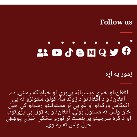
Follow us
زموږ په اړه
افغان‌ناو خبري ویب‌پاڼه بې‌پرې او خپلواکه رسنۍ ده.
افغان‌ناو د افغانانو د ژوند ښه کولو، ستونزو ته یې
انعکاس ورکولو او غږ یې تر مسئولینو رسولو کې خپل
ځان ولس ته مسئول بولي. افغان‌ناو په ټول بې پرې‌توب
او د کره سرچینو پر بنسټ تر نورو مخکې خبري پوښښ
خپل ولس ته رسوي.