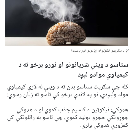
ایا د سګرېټو څکولو له زیانونو خبر یاست؟
ستاسو د وینې شریانونو او نورو برخو ته د
کیمیاوي موادو لېږد
کله چې سګرېټ ستاسو بدن ته د وینې له لارې کیمیاوي
مواد ولېږدي، نو په لاندې برخو کې تاسو ته زیان رسوي:
هډوکي: نیکوټین د کلسیم جذب کموي او د هډوکي
جوړونکي حجرو تولید کموي، چې تاسو به راتلونکې کې
کمزوري هډوکي ولری.