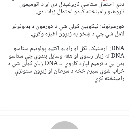
ددې احتمال ستاسې ناروغېدل دي او د اتومیمون
ناروغیو رامینځته کېدو احتمال زیات دی.
هورمونونه: نیکوټین کولی شي د هورمون د بدلونونو
لامل شي چې د ښځو په زیږون اغیزه وکړي.
DNA: ارسنیک، نکل او راډیو اکټیو پولونیم ستاسو
DNA ته زیان رسوي او هغه وسایل بندوي چې ستاسو
بدن یې د ترمیم لپاره کاروي. د DNA زیان کولی شي د
خراب شوي سپرم څخه د سرطان او زیږون ستونزې
رامینځته کړي.