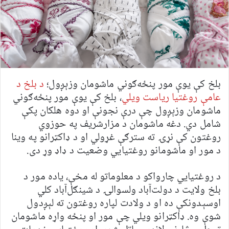
بلخ کې یوې مور پنځه‌ګوني ماشومان وزېږول؛
د بلخ د
عامې روغتیا ریاست ویلي
، بلخ کې یوې مور پنځه‌ګوني
ماشومان وزېږول چې درې نجونې او دوه هلکان پکې
شامل دي. دغه ماشومان د مزارشریف په حوزوي
روغتون کې نړۍ ته سترګې غړولي او د ډاکټرانو په وینا
د مور او ماشومانو روغتیايي وضعیت د ډاډ وړ دی.
د روغتیايي چارواکو د معلوماتو له مخې، یاده مور د
بلخ ولایت د دولت‌آباد ولسوالۍ د شینګل‌آباد کلي
اوسېدونکې ده او د ولادت لپاره روغتون ته لېږدول
شوې وه. ډاکټرانو ویلي چې مور او پنځه واړه ماشومان