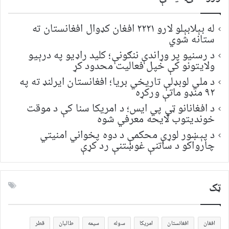
له بېلابېلو لارو ۲۲۲۱ افغان کډوال افغانستان ته
ستانه شوي
د رسنیو پر وړاندې ننګونې؛ کلید راډیو په درېیو
ولایتونو کې خپل فعالیت محدود کړ
د ملي لوبډلې تاریخي بریا؛ افغانستان ایرلنډ ته په
۹۲ منډو ماتې ورکړه
د افغانانو ټي پي ایس؛ د امریکا سنا کې د موقت
خونديتوب لایحه معرفي شوه
د پېښور لوړې محکمې د دوه پخواني امنیتي
چارواکو د ساتنې غوښتنې رد کړې
ټک
افغان
افغانستان
امریکا
سوله
سیمه
طالبان
قطر