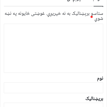
ستاسو برېښناليک به نه خپريږي.
غوښتى ځایونه په نښه
شوي
*
څ
ر
گ
ن
د
و
ن
*
نوم
بریښنالیک