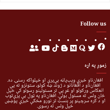
Follow us
زموږ په اړه
افغان‌ناو خبري ویب‌پاڼه بې‌پرې او خپلواکه رسنۍ ده.
افغان‌ناو د افغانانو د ژوند ښه کولو، ستونزو ته یې
انعکاس ورکولو او غږ یې تر مسئولینو رسولو کې خپل
ځان ولس ته مسئول بولي. افغان‌ناو په ټول بې پرې‌توب
او د کره سرچینو پر بنسټ تر نورو مخکې خبري پوښښ
خپل ولس ته رسوي.