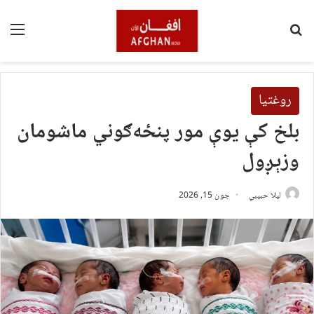
لټون
مین
روغتیا
بلخ کې یوې مور پنځه‌ګوني ماشومان
وزېږول
لیلا حبيبي
جون 15, 2026