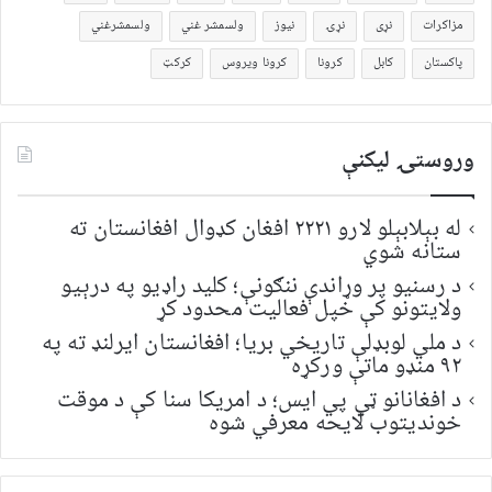
مزاکرات
نړی
نړۍ
نیوز
ولسمشر غني
ولسمشرغني
پاکستان
کابل
کرونا
کرونا ویروس
کرکټ
وروستۍ ليکنې
له بېلابېلو لارو ۲۲۲۱ افغان کډوال افغانستان ته
ستانه شوي
د رسنیو پر وړاندې ننګونې؛ کلید راډیو په درېیو
ولایتونو کې خپل فعالیت محدود کړ
د ملي لوبډلې تاریخي بریا؛ افغانستان ایرلنډ ته په
۹۲ منډو ماتې ورکړه
د افغانانو ټي پي ایس؛ د امریکا سنا کې د موقت
خونديتوب لایحه معرفي شوه