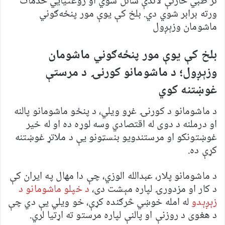
تر طبي څارنې لاندې ساتل شوي او روغتیايي خدمات
ورته برابر شوي دي. بلخ کې یوې مور پنځه‌ګوني
ماشومان وزېږول
بلخ کې یوې مور پنځه‌ګوني ماشومان
وزېږول؛ د ماشومانو کورنۍ د مرستې
غوښتنه کوي
د ماشومانو د کورنۍ غړو ویلي، د پنځو ماشومانو پالنه
او درملنه د دوی له اقتصادي وسه لوړه ده او له خیر
غوښتونکو او مرستندویو بنسټونو یې د ملاتړ غوښتنه
کړې ده.
د ماشومانو پلار، عبدالله الوزي، چې دا مهال په ایران کې
د کار او مزدورۍ لپاره مېشت دی،
د خپلو ماشومانو د
زېږېدو
له امله خوښي څرګنده کړې، خو ویلي یې دي چې
د هغوی د روزنې او پالنې لپاره مرستو ته اړتیا لري.