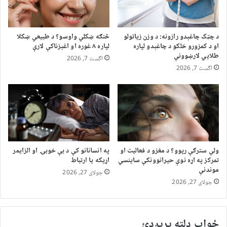
د چټک چاغېدو رازونه: د وزن زیاتولو
څنګه ښکلي واوسو؟ د طبیعي ښکلا
او د کمزورو خلکو د چاغېدو لپاره
لپاره ۸ غوره او اغېزناکې لارې
طلایي لارښوونې
اگست 7, 2026
اگست 7, 2026
ولې سترګې رپوو؟ د مغزو د فعالیت او
په انسانانو کې د بې خوبۍ او الزایمر
تمرکز په اړه نوې حیرانوونکې ساینسي
اړیکه یا ارتباط
موندنې
جولای 27, 2026
جولای 27, 2026
ځواب دلته پرېږدئ