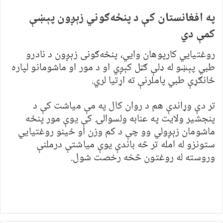
په افغانستان کې د پنځه‌ګوني زېږون پېښې
کمې دي
روغتیايي کارپوهان وایي، پنځه‌ګونی زېږون د نادرو
طبي پېښو له ډلې ګڼل کېږي او د مور او ماشومانو لپاره
ځانګړې طبي پاملرنې ته اړتیا لري.
تر دې وړاندې هم د روان کال په مې میاشت کې د
پنجشیر ولایت په عنابه ولسوالۍ کې یوې مور پنځه
ماشومان زېږولي وو چې د کم وزن او ځینو روغتیايي
ستونزو له امله تر څه باندې یوې میاشتې درملنې
وروسته له روغتون څخه رخصت شول.