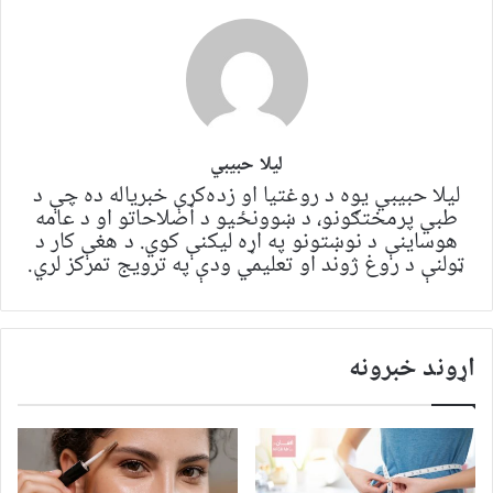
لیلا حبيبي
لیلا حبيبي یوه د روغتيا او زده‌کړې خبریاله ده چې د
طبي پرمختګونو، د ښوونځیو د اصلاحاتو او د عامه
هوساینې د نوښتونو په اړه لیکنې کوي. د هغې کار د
ټولنې د روغ ژوند او تعلیمي ودې په ترویج تمرکز لري.
اړوند خبرونه