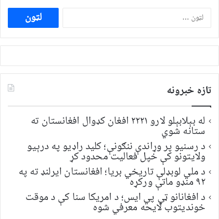
ددی
لپاره
لټون:
تازه خبرونه
له بېلابېلو لارو ۲۲۲۱ افغان کډوال افغانستان ته
ستانه شوي
د رسنیو پر وړاندې ننګونې؛ کلید راډیو په درېیو
ولایتونو کې خپل فعالیت محدود کړ
د ملي لوبډلې تاریخي بریا؛ افغانستان ایرلنډ ته په
۹۲ منډو ماتې ورکړه
د افغانانو ټي پي ایس؛ د امریکا سنا کې د موقت
خونديتوب لایحه معرفي شوه