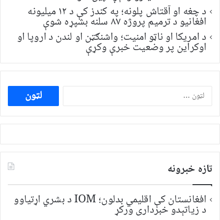
د چغه او آقتاش پلونه؛ په کندز کې د ۱۲ میلیونه
افغانیو د ترمیم پروژه ۸۷ سلنه بشپړه شوې
د امریکا او ناټو امنیت؛ واشنګټن او لندن د اروپا او
اوکراین پر وضعیت خبرې وکړې
ددی
لپاره
لټون:
تازه خبرونه
افغانستان کې اقلیمي بدلون؛ IOM د بشري اړتیاوو
د زیاتېدو خبرداری ورکړ