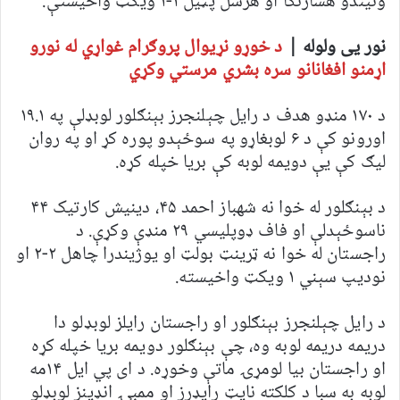
ونیندو هسارنګا او هرشل پټیل ۱-۱ ویکټ واخیستې.
نور یی ولوله |
د خوړو نړیوال پروګرام غواړي له نورو
اړمنو افغانانو سره بشري مرستي وکړي
د ۱۷۰ منډو هدف د رایل چېلنجرز بېنګلور لوبډلې په ۱۹.۱
اورونو کې د ۶ لوبغاړو په سوځېدو پوره کړ او په روان
لیګ کې یې دویمه لوبه کې بریا خپله کړه.
د بېنګلور له خوا نه شهباز احمد ۴۵، دینیش کارتیک ۴۴
ناسوځېدلې او فاف ډوپلیسي ۲۹ منډې وکړې. د
راجستان له خوا نه ټرینټ بولټ او یوژیندرا چاهل ۲-۲ او
نودیپ سېني ۱ ویکټ واخیسته.
د رایل چېلنجرز بېنګلور او راجستان رایلز لوبډلو دا
دریمه دریمه لوبه وه، چې بېنګلور دویمه بریا خپله کړه
او راجستان بیا لومړۍ ماتې وخوړه. د ای پي ایل ۱۴مه
لوبه به سبا د کلکته نایټ رایډرز او ممبۍ انډینز لوبډلو