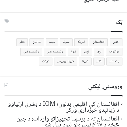
ټک
افغان
افغانستان
امریکا
سوله
سیمه
طالبان
قطر
مزاکرات
نړی
نړۍ
نیوز
ولسمشر غني
ولسمشرغني
پاکستان
کابل
کرونا
کرونا ویروس
کرکټ
وروستۍ ليکنې
افغانستان کې اقلیمي بدلون؛ IOM د بشري اړتیاوو
د زیاتېدو خبرداری ورکړ
افغانستان ته د برېښنا تجهیزاتو واردات؛ د چین
څخه د ۲۷ کانټینرونو لېږد پیل شو