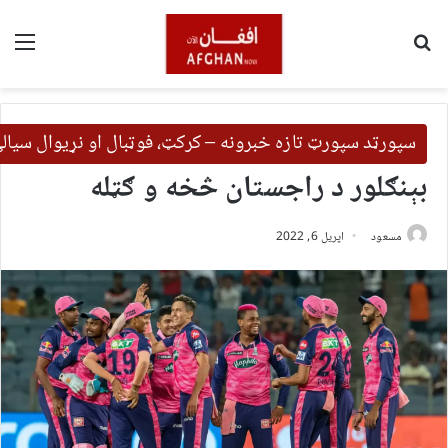
لټون
مین
سپورټد سپورټ تازه خبرونه – کرکټ، فوټبال او نړیوال سیال
بېنګلور د راجستان څخه و ګټله
مسعود
اپریل 6, 2022