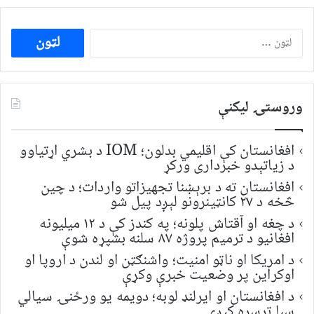
ددی
لپاره
لټون:
وروستۍ ليکنې
افغانستان کې اقلیمي بدلون؛ IOM د بشري اړتیاوو
د زیاتېدو خبرداری ورکړ
افغانستان ته د برېښنا تجهیزاتو واردات؛ د چین
څخه د ۲۷ کانټینرونو لېږد پیل شو
د چغه او آقتاش پلونه؛ په کندز کې د ۱۲ میلیونه
افغانیو د ترمیم پروژه ۸۷ سلنه بشپړه شوې
د امریکا او ناټو امنیت؛ واشنګټن او لندن د اروپا او
اوکراین پر وضعیت خبرې وکړې
د افغانستان او ایرلنډ لوبه؛ دویمه یو ورځنۍ سیالي
سبا ترسره کېږي