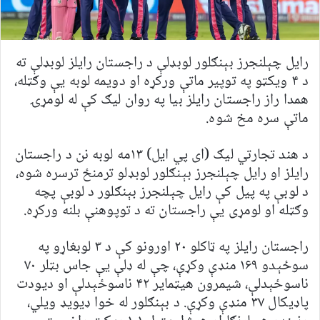
رایل چېلنجرز بېنګلور لوبډلې د راجستان رایلز لوبډلې ته
د ۴ ویکټو په توپیر ماتې ورکړه او دویمه لوبه یې وګټله،
همدا راز راجستان رایلز بیا په روان لیګ کې له لومړۍ
ماتې سره مخ شوه.
د هند تجارتي لیګ (ای پي ایل) ۱۳مه لوبه نن د راجستان
رایلز او رایل چېلنجرز بېنګلور لوبډلو ترمنځ ترسره شوه،
د لوبې په پیل کې رایل چېلنجرز بېنګلور د لوبې پچه
وګټله او لومړی یې راجستان ته د توپوهنې بلنه ورکړه.
راجستان رایلز په ټاکلو ۲۰ اورونو کې د ۳ لوبغاړو په
سوځېدو ۱۶۹ منډې وکړې، چې له ډلې یې جاس بټلر ۷۰
ناسوځېدلې، شیمرون هیټمایر ۴۲ ناسوځېدلې او دیودت
پاډیکال ۳۷ منډې وکړې. د بېنګلور له خوا ډیویډ ویلي،