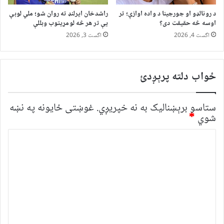
د رونالډو او جورجینا د واده اوازې؛ تر
راشدخان ایرلنډ ته روان شو؛ ملي لوبې
اوسه څه حقیقت دی؟
یې تر هر څه لومړیتوب وبللې
اگست 4, 2026
اگست 3, 2026
ځواب دلته پرېږدئ
ستاسو برېښناليک به نه خپريږي.
غوښتى ځایونه په نښه
شوي
*
څ
ر
گ
ن
د
و