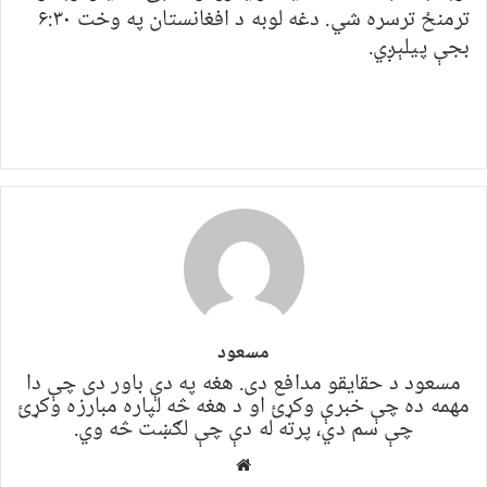
ترمنځ ترسره شي. دغه لوبه د افغانستان په وخت ۶:۳۰
بجې پیلېږي
.
مسعود
مسعود د حقایقو مدافع دی. هغه په ​​​​دې باور دی چې دا
مهمه ده چې خبرې وکړئ او د هغه څه لپاره مبارزه وکړئ
چې سم دي، پرته له دې چې لګښت څه وي.
Website