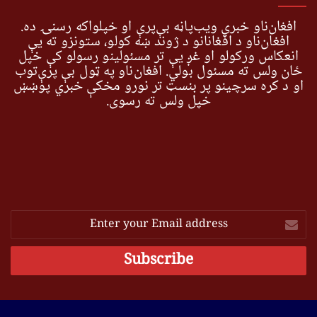
افغان‌ناو خبري ویب‌پاڼه بې‌پرې او خپلواکه رسنۍ ده.
افغان‌ناو د افغانانو د ژوند ښه کولو، ستونزو ته یې
انعکاس ورکولو او غږ یې تر مسئولینو رسولو کې خپل
ځان ولس ته مسئول بولي. افغان‌ناو په ټول بې پرې‌توب
او د کره سرچینو پر بنسټ تر نورو مخکې خبري پوښښ
خپل ولس ته رسوي.
Enter
your
Email
address