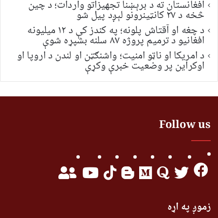
افغانستان ته د برېښنا تجهیزاتو واردات؛ د چین
څخه د ۲۷ کانټینرونو لېږد پیل شو
د چغه او آقتاش پلونه؛ په کندز کې د ۱۲ میلیونه
افغانیو د ترمیم پروژه ۸۷ سلنه بشپړه شوې
د امریکا او ناټو امنیت؛ واشنګټن او لندن د اروپا او
اوکراین پر وضعیت خبرې وکړې
Follow us
زموږ په اړه