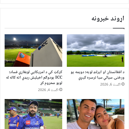
اړوند خبرونه
د افغانستان او ایرلنډ لوبه؛ دویمه یو
کرکټ کې د امریکايي لوبغاړي فساد؛
ورځنۍ سیالي سبا ترسره کېږي
ICC بودوګم اخیلیش ریډي اته کاله له
لوبو محروم کړ
اگست 6, 2026
اگست 4, 2026