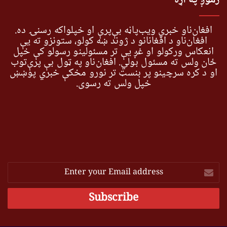
زموږ په اړه
افغان‌ناو خبري ویب‌پاڼه بې‌پرې او خپلواکه رسنۍ ده.
افغان‌ناو د افغانانو د ژوند ښه کولو، ستونزو ته یې
انعکاس ورکولو او غږ یې تر مسئولینو رسولو کې خپل
ځان ولس ته مسئول بولي. افغان‌ناو په ټول بې پرې‌توب
او د کره سرچینو پر بنسټ تر نورو مخکې خبري پوښښ
خپل ولس ته رسوي.
Enter
your
Email
address