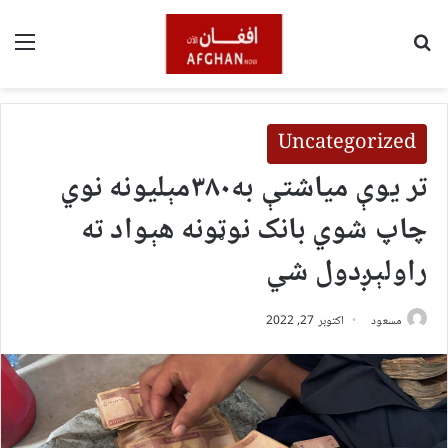
لټون
مین
Uncategorized
تر یوې میاشتې به۳۸۰مېلیونه نوي
چاپ شوي بانک نوټونه هېواد ته
راولېږدول شي
مسعود
اکتوبر 27, 2022