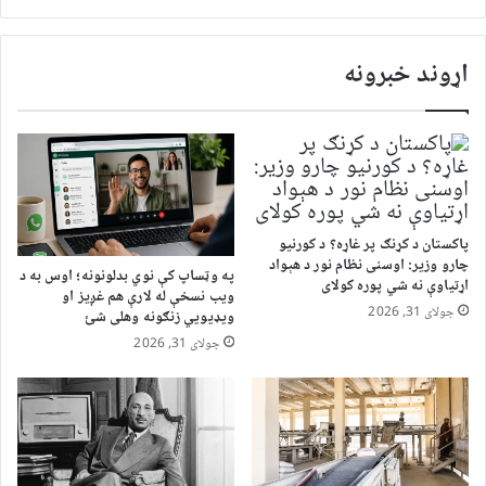
اړوند خبرونه
پاکستان د کړنګ پر غاړه؟ د کورنیو
چارو وزیر: اوسنی نظام نور د هېواد
په وټساپ کې نوي بدلونونه؛ اوس به د
اړتیاوې نه شي پوره کولای
ویب نسخې له لارې هم غږیز او
جولای 31, 2026
ویډیويي زنګونه وهلی شئ
جولای 31, 2026