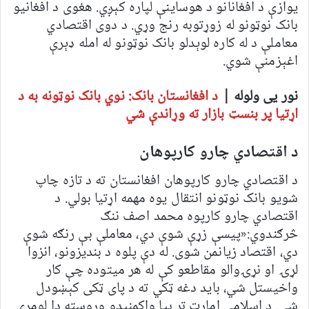
یوازې د افغانانو د هوساینې لپاره کېږي. هغوی د افغانیو
بانک نوټونو له زوړتوبه رنج وړي. د دوی اقتصادي
معاملې د له کاره لوېدلو بانک نوټونو له امله ډېرې
اغېزمنې شوي.
نور یی ولوله |
د افغانستان بانک: نوي بانک نوټونه به د
اړتیا پر بنسټ بازار ته وړاندې شي
د اقتصادي چارو کارپوهان
د اقتصادي چارو کارپوهان افغانستان ته د تازه چاپ
شويو بانک نوټونو انتقال يوه مهمه اړتیا بولي. د
اقتصادي چارو کارپوه محمد اصف ننګ
څرګندوي:«پیسې زړې شوې دي، معاملې بې رنګه شوې
دي، اقتصاد زیانمن شوی. له دې پلوه د بندیزونو، انزوا
لړۍ او نړۍوالو مقاطعو کې له هر میتوده چې کار
واخیستل شي، باید دغه ټکي ته د پای ټکی کېښودل
شي. د اسلامي امارت تر بيا واکمنېدو وروسته دا لومړی