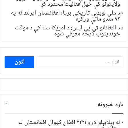
ولایتونو کې خپل فعالیت محدود کړ
د ملي لوبډلې تاریخي بریا؛ افغانستان ایرلنډ ته په
۹۲ منډو ماتې ورکړه
د افغانانو ټي پي ایس؛ د امریکا سنا کې د موقت
خونديتوب لایحه معرفي شوه
ددی
لپاره
لټون:
تازه خبرونه
له بېلابېلو لارو ۲۲۲۱ افغان کډوال افغانستان ته