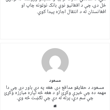
ځل دی، چې د افغانيو نوي بانک نوټونه چاپ او
افغانستان ته د انتقال اجازه پیدا کوي.
مسعود
مسعود د حقایقو مدافع دی. هغه په ​​​​دې باور دی چې دا
مهمه ده چې خبرې وکړئ او د هغه څه لپاره مبارزه وکړئ
چې سم دي، پرته له دې چې لګښت څه وي.
Website