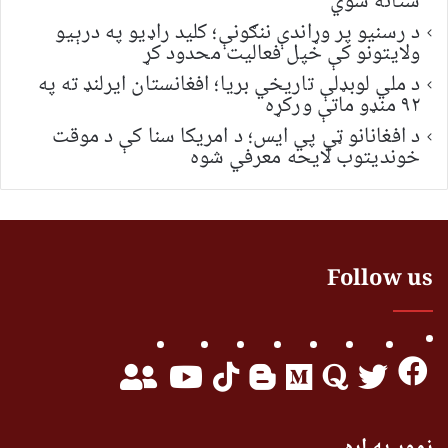
ستانه شوي
د رسنیو پر وړاندې ننګونې؛ کلید راډیو په درېیو
ولایتونو کې خپل فعالیت محدود کړ
د ملي لوبډلې تاریخي بریا؛ افغانستان ایرلنډ ته په
۹۲ منډو ماتې ورکړه
د افغانانو ټي پي ایس؛ د امریکا سنا کې د موقت
خونديتوب لایحه معرفي شوه
Follow us