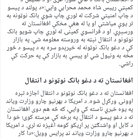
کمېټې ریيس شاه محمد محرابي وايي:«د پولنډ د پيسو
د چاپ امنيتي شرکت له لوري چاپ شوي بانک نوټونه به
تر يوې مياشتې او يا له هغې مخکې افغانستان ته
ورسېږي. او د فرانسوي کمپنۍ له لوري چاپ شويو بانک
نوټونو د انتقال نېټه به وروسته معلومه شي. په بازار
کې د دغو بانک نوټونه له خپرېدو سره به د پیسو د ځوړ
مخه به ونیول شي او پیسې به بازار کې په حرکت کې
راشي.
افغانستان ته د دغو بانک نوټونو د انتقال
افغانستان ته د دغو بانک نوټونو د انتقال اجازه تېره
اوونۍ ورکړل شوه. د امریکا د بهرنيو چارو وزارت ویاند
په يوه خبري ناسته کې وايي، که څه هم دوی افغانستان
ته د دغو پیسو د انتقال په برخه کې مرسته کوی؛ خو دا
د کابل او واشنګټن پر اړيکو کومه اغېزه نه لري. د امريکا
د بهرنيو چارو وزارت وياند نډ پرايس وویل:«دا کار