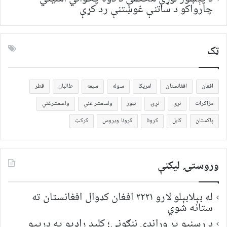
چارواکو د ساتنې غوښتنې رد کړې
ټک
افغان
افغانستان
امریکا
سوله
سیمه
طالبان
قطر
مزاکرات
نړی
نړۍ
نیوز
ولسمشر غني
ولسمشرغني
پاکستان
کابل
کرونا
کرونا ویروس
کرکټ
وروستۍ ليکنې
له بېلابېلو لارو ۲۲۲۱ افغان کډوال افغانستان ته
ستانه شوي
د رسنیو پر وړاندې ننګونې؛ کلید راډیو په درېیو