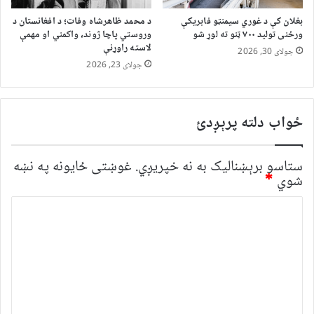
بغلان کې د غوري سیمنټو فابریکې
د محمد ظاهرشاه وفات؛ د افغانستان د
ورځنی تولید ۷۰۰ ټنو ته لوړ شو
وروستي پاچا ژوند، واکمني او مهمې
لاسته راوړنې
جولای 30, 2026
جولای 23, 2026
ځواب دلته پرېږدئ
ستاسو برېښناليک به نه خپريږي.
غوښتى ځایونه په نښه
شوي
*
څ
ر
گ
ن
د
و