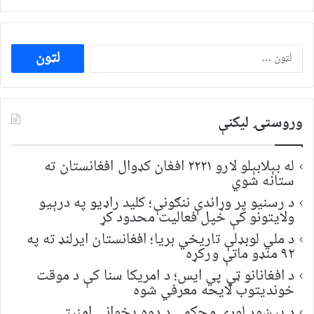
ددی
لپاره
لټون:
وروستۍ ليکنې
له بېلابېلو لارو ۲۲۲۱ افغان کډوال افغانستان ته
ستانه شوي
د رسنیو پر وړاندې ننګونې؛ کلید راډیو په درېیو
ولایتونو کې خپل فعالیت محدود کړ
د ملي لوبډلې تاریخي بریا؛ افغانستان ایرلنډ ته په
۹۲ منډو ماتې ورکړه
د افغانانو ټي پي ایس؛ د امریکا سنا کې د موقت
خونديتوب لایحه معرفي شوه
د پېښور لوړې محکمې د دوه پخواني امنیتي