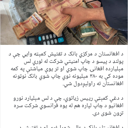
د افغانستان د مرکزي بانک د تفتيش کمېټه وايي چې د
پولنډ د پيسو د چاپ امنيتي شرکت له لوري لس
مېليارده افغانۍ چاپ شوي او تر يوې مياشتې په کمه
موده کې به ۳۸۰ مېلیونه نوي چاپ شوي بانک نوټونه
افغانستان ته راولېږدول شي.
د دغې کمېټې ریيس زياتوي، چې د لس مېلیارد نورو
افغانيو د چاپ لپاره هم له يوه فرانسوي شرکت سره
تړون شوی دی.
د افغانستان بانک د عالي شورا غړی او د تفتيش د