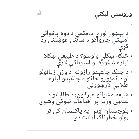
وروستۍ ليکنې
د پېښور لوړې محکمې د دوه پخواني
امنیتي چارواکو د ساتنې غوښتنې رد
کړې
څنګه ښکلي واوسو؟ د طبیعي ښکلا
لپاره ۸ غوره او اغېزناکې لارې
د چټک چاغېدو رازونه: د وزن زیاتولو
او د کمزورو خلکو د چاغېدو لپاره
طلایي لارښوونې
شیعه مشرانو غبرګون؛ د طالبانو د
عدلیې وزیر پر اقداماتو نیوکې وشوې
بلوچستان اوس په پاکستان کې تر
ټولو خطرناک ایالت دی