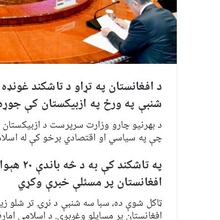
د افغانستان په تړاو د تاشکند غونډه
شنبې په ورځ په ازبیکستان کې جوړ
د بهرنیو چارو وزارت سرپرست د ازبیکستان ل
چې په سیاسي او اقتصادي برخو کې له اسلام
په تاشکند
افغانستان پر مسئلې خبرې وکړي
ټاکل شوې ده، سبا سه شنبې د نړۍ تر شلو زی
افغانستان پر مسایلو وغږېږي. د اسلامي امار