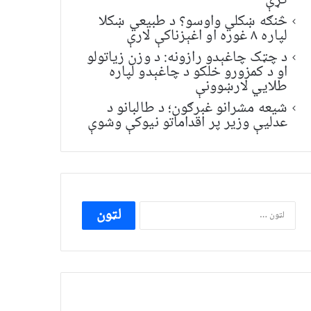
کړې
څنګه ښکلي واوسو؟ د طبیعي ښکلا
لپاره ۸ غوره او اغېزناکې لارې
د چټک چاغېدو رازونه: د وزن زیاتولو
او د کمزورو خلکو د چاغېدو لپاره
طلایي لارښوونې
شیعه مشرانو غبرګون؛ د طالبانو د
عدلیې وزیر پر اقداماتو نیوکې وشوې
ددی
لپاره
لټون: