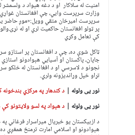
امنیت له سلاکار او د دغه هېواد د ولسمشر ل
وزارت سرپرست وایي، چې افغانستان غواړي له
سرپرست امیرخان متقي وویل:«موږ حاضر یوو
پر ټولو افغانستان حاکمیت لري او له نړۍوا
کې تعامل وکړي
ټاکل شوې ده، چې د افغانستان پر استازو سربېر
جاپان، پاکستان او آسیایي هېوادونو استازي 
نجونو د لاسرسي او د افغانستان له خلکو سره د
تړاو خپل وړاندیزونه ولري.
نور یی ولوله |
د کندهار په مرکزي بندخونه
نور یی ولوله |
د هېواد په لسو ولایتونو کې د سېلابو
د ازبیکستان یو خبریال میراسرار فرغاني په
هېوادونو او اسلامي امارت ترمنځ همغږي ده،