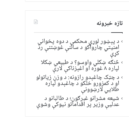
تازه خبرونه
د پېښور لوړې محکمې د دوه پخواني
امنیتي چارواکو د ساتنې غوښتنې رد
کړې
څنګه ښکلي واوسو؟ د طبیعي ښکلا
لپاره ۸ غوره او اغېزناکې لارې
د چټک چاغېدو رازونه: د وزن زیاتولو
او د کمزورو خلکو د چاغېدو لپاره
طلایي لارښوونې
شیعه مشرانو غبرګون؛ د طالبانو د
عدلیې وزیر پر اقداماتو نیوکې وشوې