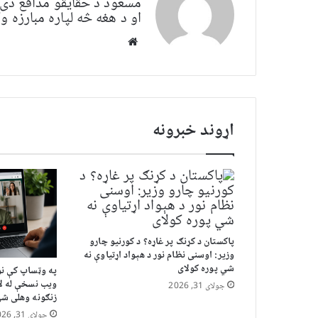
مسعود د حقایقو مدافع دی. 
او د هغه څه لپاره مبارزه
Website
اړوند خبرونه
پاکستان د کړنګ پر غاړه؟ د کورنیو چارو
وزیر: اوسنی نظام نور د هېواد اړتیاوې نه
شي پوره کولای
په وټساپ کې نو
ویب نسخې له لا
جولای 31, 2026
زنګونه وهلی ش
جولای 31, 2026