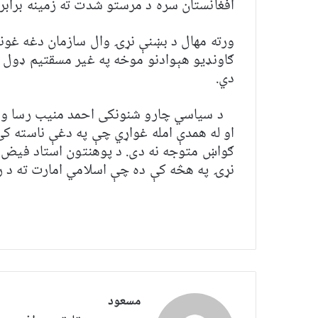
افغانستان سره د مرستو شدت ته زمینه برابر
ورته مهال د بښنې نړۍ وال سازمان دغه غون
ګاونډیو هېوادنو موخه په غیر مسقتیم ډول 
دي.
د سیاسي چارو شنونکی احمد منیب رسا واي
او له همدې امله غواړي چې په دغې ناسته کې 
ګواښ متوجه نه دی. د پوهنتون استاد فیض 
نړۍ په هڅه کې ده چې اسلامي امارت ته د ر
مسعود