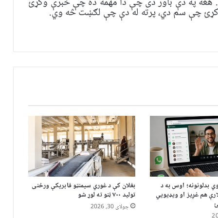
هغه په ​​​​دې باور دی چې دا مهمه ده چې خبرې وکړئ
 وکړئ چې سم دي، پرته له دې چې لګښت څه وي.
ي بدلونونه؛ اوس به د
بغلان کې د غوري سیمنټو فابریکې ورځنی
رې هم غږیز او ویډیويي
تولید ۷۰۰ ټنو ته لوړ شو
ئ
جولای 30, 2026