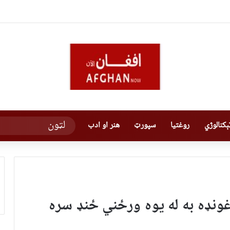
کنالوژي
روغتیا
سپورټ
هنر او ادب
غونډه به له یوه ورځني ځنډ سره