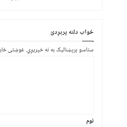
ځواب دلته پرېږدئ
ستاسو برېښناليک به نه خپريږي.
غوښتى ځایو
څ
ر
گ
ن
د
و
ن
*
نوم