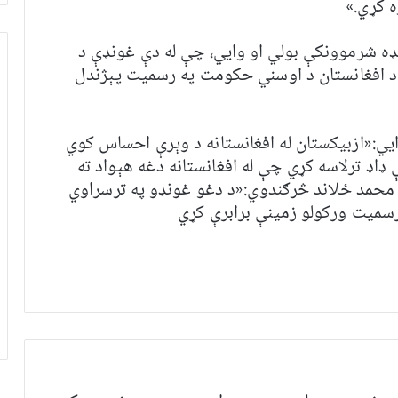
ه کړي.»
ډه شرموونکې بولي او وایي، چې له دې غونډې د
د افغانستان د اوسني حکومت په رسمیت پېژندل
ي:«ازبیکستان له افغانستانه د وېرې احساس کوي
ډاډ ترلاسه کړي چې له افغانستانه دغه هېواد ته
محمد ځلاند څرګندوي:«د دغو غونډو په ترسراوي
سمیت ورکولو زمینې برابرې کړي