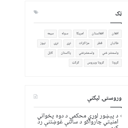
ټک
افغان
افغانستان
امریکا
سوله
سیمه
طالبان
قطر
مزاکرات
نړی
نړۍ
نیوز
ولسمشر غني
ولسمشرغني
پاکستان
کابل
کرونا
کرونا ویروس
کرکټ
وروستۍ ليکنې
د پېښور لوړې محکمې د دوه پخواني
امنیتي چارواکو د ساتنې غوښتنې رد