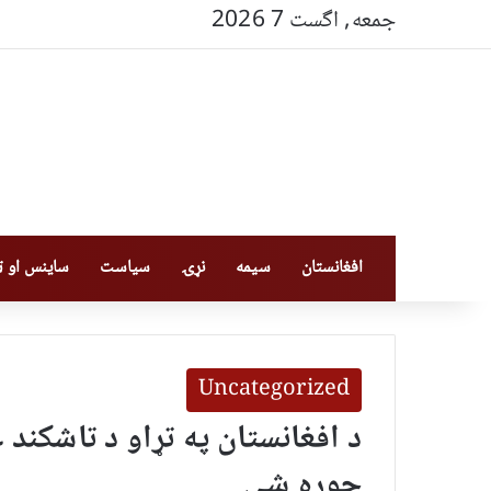
جمعه, اگست 7 2026
افغانستان
سیمه
نړۍ
سیاست
ساینس او ټې
Uncategorized
د افغانستان په تړاو د تاشکند 
جوړه شي