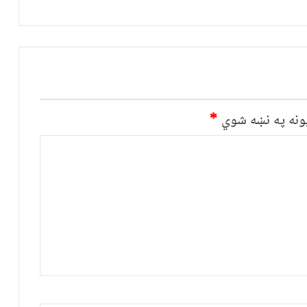
نه په نښه شوي
*