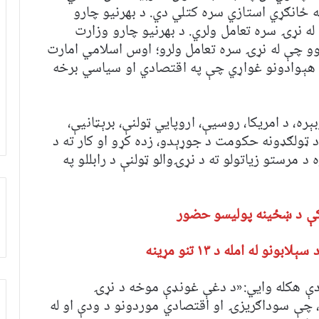
ه ځانګړي استازي سره کتلي دي. د بهرنیو چارو
 نړۍ سره تعامل ولري. د بهرنیو چارو وزارت
 چې له نړۍ سره تعامل ولرو؛ اوس اسلامي امارت
لو هېوادونو غواړي چې په اقتصادي او سیاسي برخه
ه، د امریکا، روسیې، اروپایي ټولنې، برېټانیې،
د ټولګډونه حکومت د جوړېدو، زده کړو او کار ته د
 مرستو زیاتولو ته د نړۍوالو ټولنې د رابللو په
 کې د ښځینه پولیسو حضور
نو له امله د ۱۳ تنو مړینه
 دې هکله وايي:«د دغې غونډې موخه د نړۍ
 چې سوداګریزۍ او اقتصادي موردونو د ودې او له