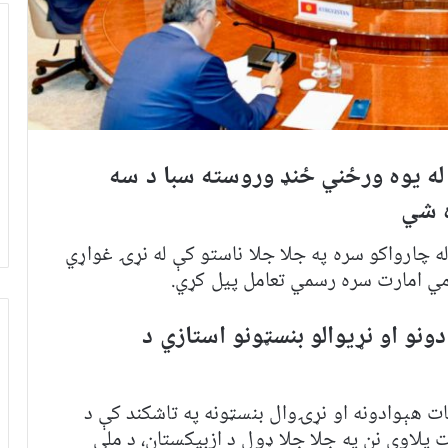
 له یوه ورځني ځنډ وروسته سبا د سه
ه شي
ه چارواکو سره په جلا جلا ناستو کې له نړۍ غواړي
ي امارت سره رسمي تعامل پیل کړي.
 کې به د څه باندې ۲۰ هېوادونو او نړیوالو بنسټونو استازي د
ات هېوادونه او نړۍوال بنسټونه په تاشکند کې د
ت پلاوي نن په جلا جلا ډول د ازبیکستان، د ملي