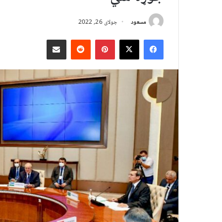
مسعود
جولای 26, 2022
X
Facebook
Pinterest
Reddit
د بریښنالیک له لارې شریک کړئ