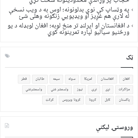
حجاب پر وړاندې محدودیتونه سخت کړي
په وټساپ کې نوي بدلونونه؛ اوس به د ویب نسخې
له لارې هم غږیز او ویډیويي زنګونه وهلی شئ
د افغانستان او ایرلنډ تر منځ لوبه؛ افغان لوبډله د یو
ورځنیو سیالیو لپاره تمرینونه کوي
ټک
افغان
افغانستان
امریکا
سوله
سیمه
طالبان
قطر
مزاکرات
نړی
نړۍ
نیوز
ولسمشر غني
ولسمشرغني
پاکستان
کابل
کرونا
کرونا ویروس
کرکټ
وروستۍ ليکنې