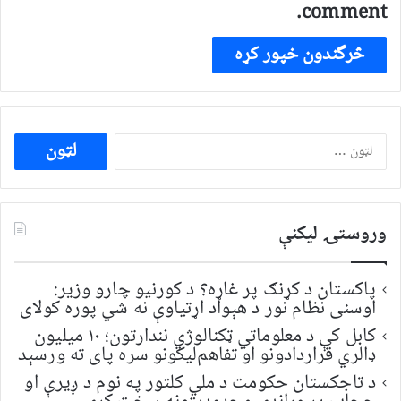
comment.
ددی
لپاره
لټون:
وروستۍ ليکنې
پاکستان د کړنګ پر غاړه؟ د کورنیو چارو وزیر:
اوسنی نظام نور د هېواد اړتیاوې نه شي پوره کولای
کابل کې د معلوماتي ټکنالوژي نندارتون؛ ۱۰ میلیون
ډالري قراردادونو او تفاهم‌لیکونو سره پای ته ورسېد
د تاجکستان حکومت د ملي کلتور په نوم د ږیرې او