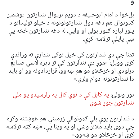
و
بل‌خوا د امام ابوحنیفه د دویم نړیوال نندارتون يوشمېر
ګډونوال هم دغه ډول نندارتونونونه د خپلو تولیداتو د
پلور لپاره ګټور بولي او وايي، له دغه نندارتون څخه يې
ښې پايلې ترلاسه کړي.
تمنا چې دې نندارتون کې خپل توکي نندارې ته وړاندې
کړي وویل: «موږ دې نندارتون کې تر ډېره لاسي صنایع
درلودې او خرڅلاو مو هم ښه‌وو، قراردادونه وو او باید
دا نندارتونونه دوام ولري.»
نور ولولئ:
په کابل کې د نوي کال په رارسیدو یو ملي
نندارتون جوړ شوی
د نندارتون یوې بلې ګډونوالې زرمینې هم غوښتنه وکړه
چې دوی باید ملاتړ وشي او په وینا یې، «ښه ګټه ترلاسه
کړي او خرڅلاو مو ښه‌وو.»