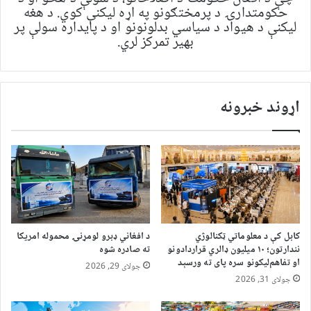
حکومتدارۍ د پرمختګونو په اړه لیکنې کوي. د هغه
لیکنې د هیواد د سیاسي بدلونونو او د پایداره سولې پر
بهیر تمرکز لري.
اړوند خبرونه
کابل کې د معلوماتي ټکنالوژي
د افغاني ډبرو لومړنۍ محموله امریکا
نندارتون؛ ۱۰ میلیون ډالري قراردادونو
ته صادره شوه
او تفاهم‌لیکونو سره پای ته ورسېد
جولای 29, 2026
جولای 31, 2026