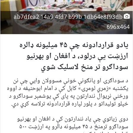
ab7dfea2 14a9 4fd7 b99b 1db64e8f93db
696x464
یادو قراردادونه چې ۴۵ میلیونه ډالره
ارزښت یې درلود، د افغان او بهرنیو
سوداګرو تر منځ لاسلیک شوي
د سوداګرۍ او پانګونې خونې مسوولان وايي چې نن
یکشنبه «زمري لومړۍ» کابل کې د امام ابوحنیفه د اووه
ورځني نړیوال نندارتون په پای کې یوشمېر سوداګرو د
خپلو تولیداتو د پلور لپاره قراردادونه ترلاسه کړي دي.
دوی زیاتوي چې یاد نندارتون کې د افغان او بهرنیو
سوداګرو ترمنځ د ۴۵ میلیونه ډالرو په ارزښت ۵۰۰