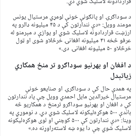
قراردادونه لاسلیک شوي دي.
د سوداګرۍ او پانګونې خونې لومړي مرستیال یونس
مومند وویل: «دې نندارتون کې د ۴۵ میلیونه ډالرو په
ارزښت قراردادونه لاسلیک شوي او یوازې د مېرمنو له
عرفو څخه ۴۱ میلیونه افغانۍ خرڅلاو شوی او ټول
خرڅلاو ۵۰ میلیونه افغانۍ دی.»
د افغان او بهرنیو سوداګرو تر منځ همکاري
زیاتېدل
په همدې حال کې د سوداګرۍ او صنایعو خونې
مرستیال خیرالدین مایل احمدي وویل چې یاد نندارتون
کې د افغان او بهرنیو سوداګرو ترمنځ د همکاریو څه
باندې ۵۰۰ هوکړه‌لیکونه لاسلیک شوي دي. د نوموړي په
وینا: «دې نندارتون کې ۵۰۰ کوچني او لوی هوکړه‌لیکونه
لاسلیک شوي چې دا یوه ښه لاسته‌راوړنه ده.»