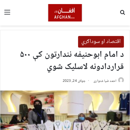
لټون
مین
اقتصاد او سوداګري
د امام ابوحنیفه نندارتون کې ۵۰۰
قراردادونه لاسلیک شوي
احمد ضیا شنواری
جولای 24, 2023