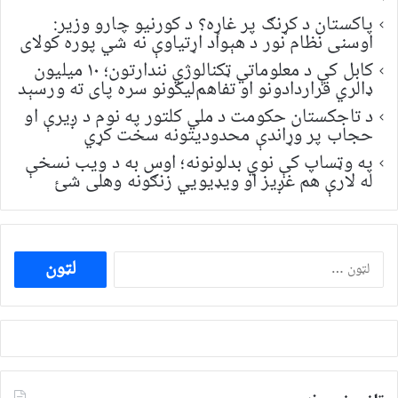
پاکستان د کړنګ پر غاړه؟ د کورنیو چارو وزیر:
اوسنی نظام نور د هېواد اړتیاوې نه شي پوره کولای
کابل کې د معلوماتي ټکنالوژي نندارتون؛ ۱۰ میلیون
ډالري قراردادونو او تفاهم‌لیکونو سره پای ته ورسېد
د تاجکستان حکومت د ملي کلتور په نوم د ږیرې او
حجاب پر وړاندې محدودیتونه سخت کړي
په وټساپ کې نوي بدلونونه؛ اوس به د ویب نسخې
له لارې هم غږیز او ویډیويي زنګونه وهلی شئ
ددی
لپاره
لټون: