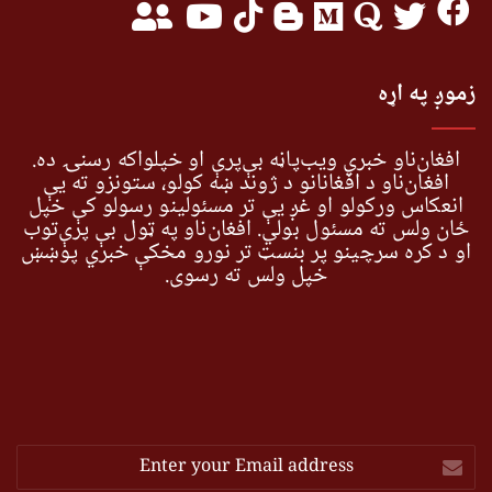
زموږ په اړه
افغان‌ناو خبري ویب‌پاڼه بې‌پرې او خپلواکه رسنۍ ده.
افغان‌ناو د افغانانو د ژوند ښه کولو، ستونزو ته یې
انعکاس ورکولو او غږ یې تر مسئولینو رسولو کې خپل
ځان ولس ته مسئول بولي. افغان‌ناو په ټول بې پرې‌توب
او د کره سرچینو پر بنسټ تر نورو مخکې خبري پوښښ
خپل ولس ته رسوي.
Enter
your