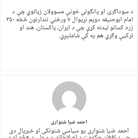
د سوداګرۍ او پانګونې خونې مسوولان زیاتوي چې د
امام ابوحنیفه دویم نړیوال ۷ ورځني نندارتون څخه ۳۵۰
زره کسانو لیدنه کړې چې د ایران، پاکستان، هند او
ترکیې وګړي هم په کې شاملېږي.
احمد ضیا شنواری
احمد ضیا شنواری یو سياسي شنونکی او خبریال دی
چې د افغان حکومت د اصلاحاتو، د سولې د هڅو او د