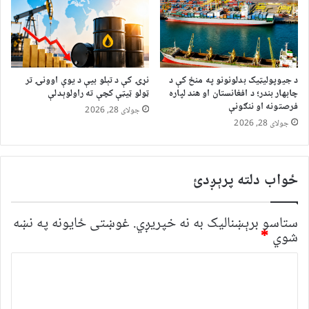
د جیوپولیټیک بدلونونو په منځ کې د
نړۍ کې د تېلو بیې د یوې اوونۍ تر
چابهار بندر؛ د افغانستان او هند لپاره
ټولو ټیټې کچې ته راولوېدلې
فرصتونه او ننګونې
جولای 28, 2026
جولای 28, 2026
ځواب دلته پرېږدئ
ستاسو برېښناليک به نه خپريږي.
غوښتى ځایونه په نښه
شوي
*
څ
ر
گ