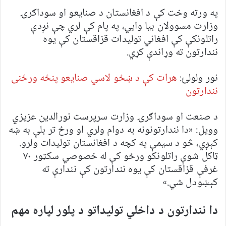
په ورته وخت کې د افغانستان د صنایعو او سوداګرۍ
وزارت مسوولان بیا وايي، په پام کې لري چې نږدې
راتلونکې کې افغاني تولیدات قزاقستان کې یوه
نندارتون ته وړاندې کړي.
نور ولولئ:
هرات کې د ښځو لاسي صنایعو پنځه ورځنی
نندارتون
د صنعت او سوداګرۍ وزارت سرپرست نورالدین عزیزي
وویل: «دا نندارتونونه به دوام ولري او ورځ تر بلې به ښه
کېږي، څو د سیمې په کچه د افغانستان تولیدات ولرو.
ټاکل شوې راتلونکو ورځو کې له خصوصي سکټور ۷۰
غرفې قزاقستان کې یوه نندارتون کې نندارې ته
کېښودل شي.»
دا نندارتون د داخلي تولیداتو د پلور لپاره مهم