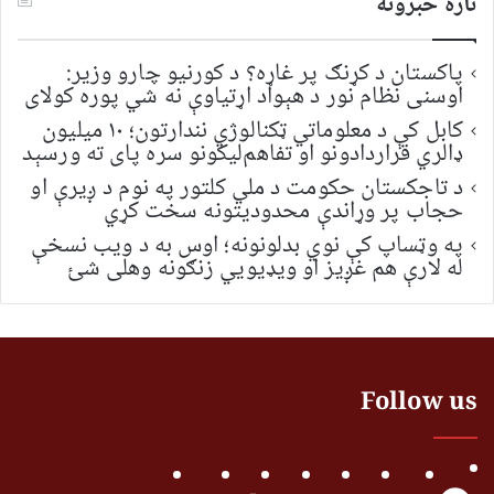
تازه خبرونه
پاکستان د کړنګ پر غاړه؟ د کورنیو چارو وزیر:
اوسنی نظام نور د هېواد اړتیاوې نه شي پوره کولای
کابل کې د معلوماتي ټکنالوژي نندارتون؛ ۱۰ میلیون
ډالري قراردادونو او تفاهم‌لیکونو سره پای ته ورسېد
د تاجکستان حکومت د ملي کلتور په نوم د ږیرې او
حجاب پر وړاندې محدودیتونه سخت کړي
په وټساپ کې نوي بدلونونه؛ اوس به د ویب نسخې
له لارې هم غږیز او ویډیويي زنګونه وهلی شئ
Follow us