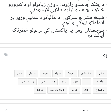
د چټک چاغېدو رازونه: د وزن زیاتولو او د کمزورو
خلکو د چاغېدو لپاره طلایي لارښوونې
شیعه مشرانو غبرګون؛ د طالبانو د عدلیې وزیر پر
اقداماتو نیوکې وشوې
بلوچستان اوس په پاکستان کې تر ټولو خطرناک
ایالت دی
ټک
افغان
افغانستان
امریکا
سوله
سیمه
طالبان
قطر
مزاکرات
نړی
نړۍ
نیوز
ولسمشر غني
ولسمشرغني
پاکستان
کابل
کرونا
کرونا ویروس
کرکټ