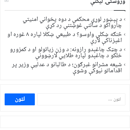
وروستۍ ليکنې
د پېښور لوړې محکمې د دوه پخواني امنیتي
چارواکو د ساتنې غوښتنې رد کړې
څنګه ښکلي واوسو؟ د طبیعي ښکلا لپاره ۸ غوره او
اغېزناکې لارې
د چټک چاغېدو رازونه: د وزن زیاتولو او د کمزورو
خلکو د چاغېدو لپاره طلایي لارښوونې
شیعه مشرانو غبرګون؛ د طالبانو د عدلیې وزیر پر
اقداماتو نیوکې وشوې
ددی
لپاره
لټون: