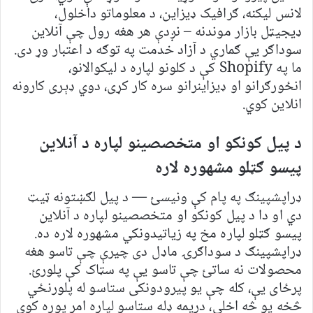
لانس لیکنه، ګرافیک ډیزاین، د معلوماتو داخلول،
ډیجیټل بازار موندنه – نږدې هر هغه رول چې آنلاین
سوداګر یې ګماري د آزاد خدمت په توګه د اعتبار وړ دی.
ما په Shopify کې د کلونو لپاره د لیکوالانو،
انځورګرانو او ډیزاینرانو سره کار کړی، دوي ډېری کارونه
انلاین کوي.
د پیل کونکو او متخصصینو لپاره د آنلاین
پیسو ګټلو مشهوره لاره
ډراپشپینګ په پام کې ونیسئ — د پیل لګښتونه ټیټ
دي او دا د پیل کونکو او متخصصینو لپاره د آنلاین
پیسو ګټلو لپاره مخ په زیاتیدونکي مشهوره لاره ده.
ډراپشپینګ د سوداګرۍ ماډل دی چیرې چې تاسو هغه
محصولات نه ساتئ چې تاسو یې په سټاک کې پلورئ.
پرځای یې، کله چې یو پیرودونکی ستاسو له پلورنځي
څخه یو څه اخلي، دریمه ډله ستاسو لپاره امر پوره کوي