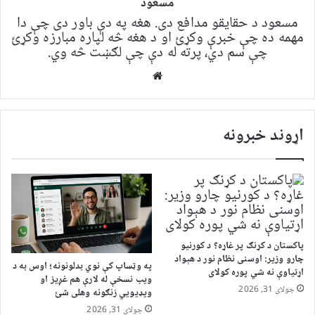
مسعود
مسعود د حقایقو مدافع دی. هغه په ​​​​دې باور دی چې دا
مهمه ده چې خبرې وکړئ او د هغه څه لپاره مبارزه وکړئ
چې سم دي، پرته له دې چې لګښت څه وي.
Website
اړوند خبرونه
پاکستان د کړنګ پر غاړه؟ د کورنیو
چارو وزیر: اوسنی نظام نور د هېواد
په وټساپ کې نوي بدلونونه؛ اوس به د
اړتیاوې نه شي پوره کولای
ویب نسخې له لارې هم غږیز او
جولای 31, 2026
ویډیويي زنګونه وهلی شئ
جولای 31, 2026