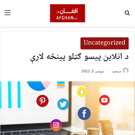
لټون
مین
Uncategorized
د انلاین پیسو ګټلو پینځه لارې
مسعود
نوومبر 5, 2022