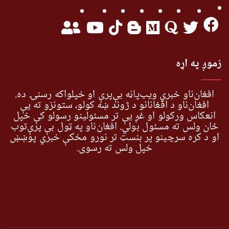
زموږ په اړه
افغان‌ناو خبري ویب‌پاڼه بې‌پرې او خپلواکه رسنۍ ده.
افغان‌ناو د افغانانو د ژوند ښه کولو، ستونزو ته یې
انعکاس ورکولو او غږ یې تر مسئولینو رسولو کې خپل
ځان ولس ته مسئول بولي. افغان‌ناو په ټول بې پرې‌توب
او د کره سرچینو پر بنسټ تر نورو مخکې خبري پوښښ
خپل ولس ته رسوي.