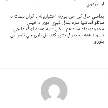
او لیږدوي.
پداسې حال کې چې پورته اختیارونه د ګران لیست نه
ساتلو اسانتیا سره بنډل کیږي، دوی د ځینې
محدودیتونو سره هم راځي – په عمده توګه دا چې
تاسو د هغه محصول بشپړ کنټرول نلرئ چې تاسو یې
پلورئ.