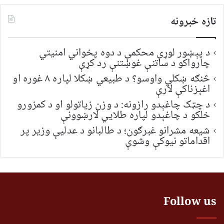
تازه خبرونه
د پېښور لوړې محکمې د دوه پخواني امنیتي
چارواکو د ساتنې غوښتنې رد کړې
څنګه ښکلي واوسو؟ د طبیعي ښکلا لپاره ۸ غوره او
اغېزناکې لارې
د چټک چاغېدو رازونه: د وزن زیاتولو او د کمزورو
خلکو د چاغېدو لپاره طلایي لارښوونې
شیعه مشرانو غبرګون؛ د طالبانو د عدلیې وزیر پر
اقداماتو نیوکې وشوې
Follow us