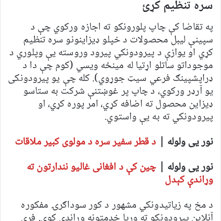
سره تنظیم کړئ
په تقاضا کې چاپ پلورونکو ته اجازه ورکوي چې د
سپینې لیبل محصولات د خپلو ډیزاینونو سره تنظیم
کړي او یوازې د پیرودونکي پیرود وروسته یې وپلوري د
موجوداتو ساتلو اړتیا له مینځه ویسي (کوم چې دا د
ډراپشپینګ فرعي سیټ جوړوي). کله چې یو پیرودونکی
یو آرډر ورکوي، د چاپ پر غوښتنې شرکت به ستاسو
ډیزاین محصول ته اضافه کړي، امر پوره کړي، او
پیرودونکي ته به یې واستوي.
نور یی ولوله |
د قطر سفیر سره د مولوی کبیر ملاقات
نور یی ولوله |
چین کې د افغانی غالیو نندارتون ته
وړاندې کېدل
د مخ په زیاتیدونکي مشهور د کور سوداګرۍ مفکوره
آنلاین پیرودونکو ته وړیا خدمتونه وړاندې کوي. فری