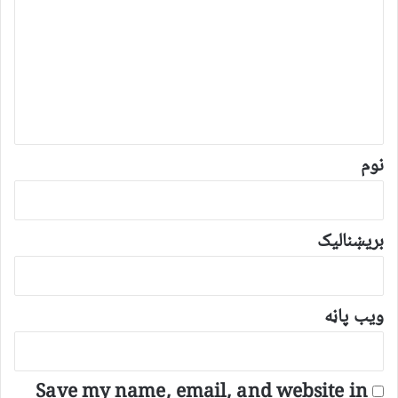
ر
گ
ن
د
و
ن
*
نوم
بریښنالیک
ویب پاڼه
Save my name, email, and website in