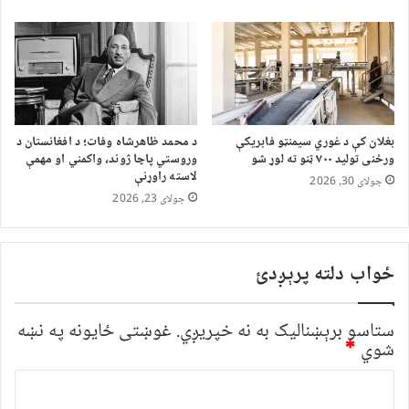
بغلان کې د غوري سیمنټو فابریکې
د محمد ظاهرشاه وفات؛ د افغانستان د
ورځنی تولید ۷۰۰ ټنو ته لوړ شو
وروستي پاچا ژوند، واکمني او مهمې
لاسته راوړنې
جولای 30, 2026
جولای 23, 2026
ځواب دلته پرېږدئ
ستاسو برېښناليک به نه خپريږي.
غوښتى ځایونه په نښه
شوي
*
څ