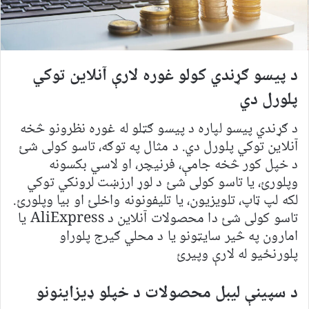
د پیسو ګړندي کولو غوره لارې آنلاین توکي
پلورل دي
د ګړندي پیسو لپاره د پیسو ګټلو له غوره نظرونو څخه
آنلاین توکي پلورل دي. د مثال په توګه، تاسو کولی شئ
د خپل کور څخه جامې، فرنیچر، او لاسي بکسونه
وپلورئ، یا تاسو کولی شئ د لوړ ارزښت لرونکي توکي
لکه لپ ټاپ، تلویزیون، یا تلیفونونه واخلئ او بیا وپلورئ.
تاسو کولی شئ دا محصولات آنلاین د AliExpress یا
امارون په څیر سایټونو یا د محلي ګیرج پلوراو
پلورنځیو له لارې وپیرئ
د سپینې لیبل محصولات د خپلو ډیزاینونو