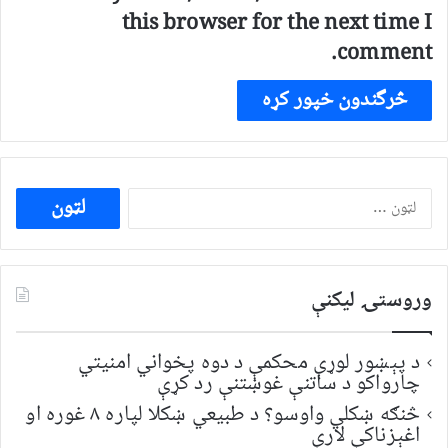
this browser for the next time I
comment.
ددی
لپاره
لټون:
وروستۍ ليکنې
د پېښور لوړې محکمې د دوه پخواني امنیتي
چارواکو د ساتنې غوښتنې رد کړې
څنګه ښکلي واوسو؟ د طبیعي ښکلا لپاره ۸ غوره او
اغېزناکې لارې