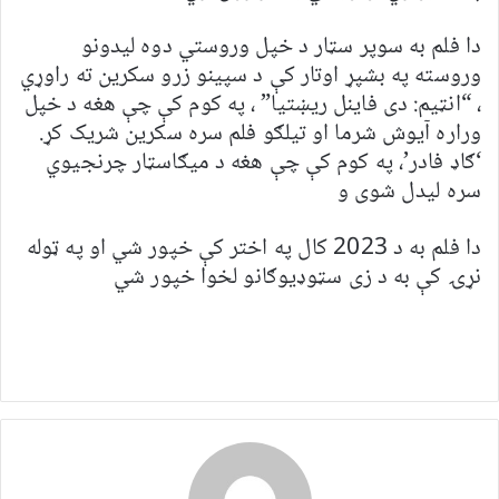
دا فلم به سوپر سټار د خپل وروستي دوه لیدونو
وروسته په بشپړ اوتار کې د سپینو زرو سکرین ته راوړي
، “انټيم: دی فاینل ریښتیا” ، په کوم کې چې هغه د خپل
وراره آیوش شرما او تیلګو فلم سره سکرین شریک کړ.
‘ګاډ فادر’، په کوم کې چې هغه د میګاسټار چرنجیوي
سره لیدل شوی و
دا فلم به د 2023 کال په اختر کې خپور شي او په ټوله
نړۍ کې به د زی سټوډیوګانو لخوا خپور شي