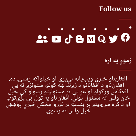
Follow us
زموږ په اړه
افغان‌ناو خبري ویب‌پاڼه بې‌پرې او خپلواکه رسنۍ ده.
افغان‌ناو د افغانانو د ژوند ښه کولو، ستونزو ته یې
انعکاس ورکولو او غږ یې تر مسئولینو رسولو کې خپل
ځان ولس ته مسئول بولي. افغان‌ناو په ټول بې پرې‌توب
او د کره سرچینو پر بنسټ تر نورو مخکې خبري پوښښ
خپل ولس ته رسوي.