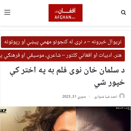
لټون
مین
نړیوال خبرونه – د نړۍ له کنجونو مهمې پیښې او رپوټونه
هنر، ادبیات او افغاني کلتور – شاعري، موسیقي او فرهنګي 
د سلمان خان نوی فلم به په اختر کې
خپور شي
احمد ضیا شنواری
جنوري 31, 2023