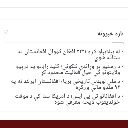
لټون:
تازه خبرونه
له بېلابېلو لارو ۲۲۲۱ افغان کډوال افغانستان ته
ستانه شوي
د رسنیو پر وړاندې ننګونې؛ کلید راډیو په درېیو
ولایتونو کې خپل فعالیت محدود کړ
د ملي لوبډلې تاریخي بریا؛ افغانستان ایرلنډ ته په
۹۲ منډو ماتې ورکړه
د افغانانو ټي پي ایس؛ د امریکا سنا کې د موقت
خونديتوب لایحه معرفي شوه