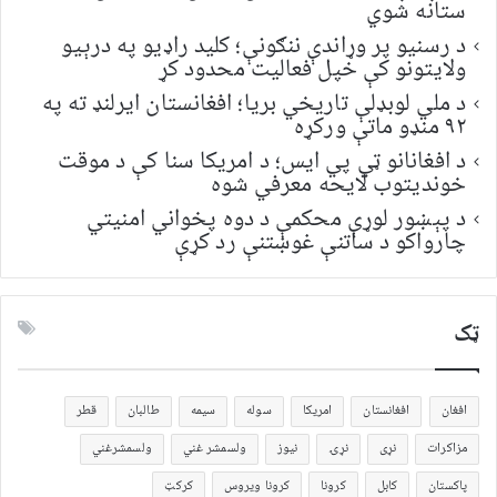
ستانه شوي
د رسنیو پر وړاندې ننګونې؛ کلید راډیو په درېیو
ولایتونو کې خپل فعالیت محدود کړ
د ملي لوبډلې تاریخي بریا؛ افغانستان ایرلنډ ته په
۹۲ منډو ماتې ورکړه
د افغانانو ټي پي ایس؛ د امریکا سنا کې د موقت
خونديتوب لایحه معرفي شوه
د پېښور لوړې محکمې د دوه پخواني امنیتي
چارواکو د ساتنې غوښتنې رد کړې
ټک
افغان
افغانستان
امریکا
سوله
سیمه
طالبان
قطر
مزاکرات
نړی
نړۍ
نیوز
ولسمشر غني
ولسمشرغني
پاکستان
کابل
کرونا
کرونا ویروس
کرکټ