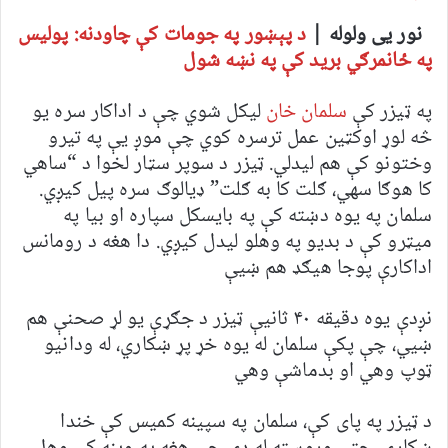
نور یی ولوله |
د پېښور په جومات کې چاودنه: پولیس
په ځانمرګي برید کې په نښه شول
په ټیزر کې
سلمان خان
لیکل شوي چې د اداکار سره یو
څه لوړ اوکټین عمل ترسره کوي چې موږ یې په تیرو
وختونو کې هم لیدلي. ټیزر د سوپر سټار لخوا د “ساهي
کا هوګا سهي، ګلت کا به ګلت” ډیالوګ سره پیل کیږي.
سلمان په یوه دښته کې په بایسکل سپاره او بیا په
میټرو کې د بدیو په وهلو لیدل کیږي. دا هغه د رومانس
اداکارې پوجا هیګډ هم ښیې
نږدې یوه دقیقه ۴۰ ثانیې ټیزر د جګړې یو لړ صحنې هم
ښیي، چې پکې سلمان له یوه خړ پړ ښکاري، له ودانیو
ټوپ وهي او بدماشې وهي
د ټیزر په پای کې، سلمان په سپینه کمیس کې خندا