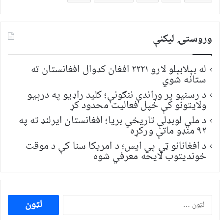
وروستۍ ليکنې
له بېلابېلو لارو ۲۲۲۱ افغان کډوال افغانستان ته
ستانه شوي
د رسنیو پر وړاندې ننګونې؛ کلید راډیو په درېیو
ولایتونو کې خپل فعالیت محدود کړ
د ملي لوبډلې تاریخي بریا؛ افغانستان ایرلنډ ته په
۹۲ منډو ماتې ورکړه
د افغانانو ټي پي ایس؛ د امریکا سنا کې د موقت
خونديتوب لایحه معرفي شوه
ددی
لپاره