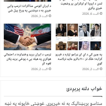
لندن د اروپا او اوکراین پر وضعیت
د ایران اټومي مذاکرات؛ ترمپ وایي
خبرې وکړې
خبرې به د دوشنبې په ورځ پیل شي
اگست 6, 2026
اگست 3, 2026
په چین کې د اې ای ډرامو لپاره د څېرو
ټرمپ د ایران برید وځنډاوه؛ د احتمالي
کرایه؛ خلک تر ۷۰۰ ډالرو عاید ترلاسه
هوکړې په هیله یې د پوځي برید پلان
کوي
لغوه کړ
اگست 2, 2026
اگست 2, 2026
ځواب دلته پرېږدئ
ستاسو برېښناليک به نه خپريږي.
غوښتى ځایونه په نښه