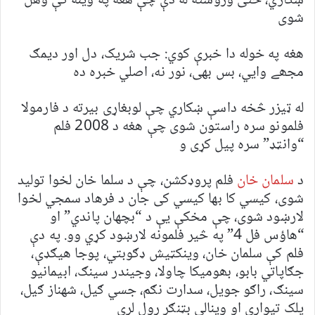
ښکاري، حتی وروسته له دې چې هغه په وینه کې وهل
شوی
هغه په خوله دا خبرې کوي: جب شریک، دل اور دیمګ
مجھے وايي، بس بهی، نور نه، اصلي خبره ده
له ټیزر څخه داسې ښکاري چې لوبغاړی بیرته د فارمولا
فلمونو سره راستون شوی چې هغه د 2008 فلم
“وانټډ” سره پیل کړی و
د
سلمان خان
فلم پروډکشن، چې د سلما خان لخوا تولید
شوی، کیسي کا بها کیسي کی جان د فرهاد سمجي لخوا
لارښود شوی، چې مخکې یې د “بچهان پاندي” او
“هاؤس فل 4” په څیر فلمونه لارښود کړي وو. په دې
فلم کې سلمان خان، وینکټیش ډګوبتي، پوجا هیګډې،
جګاپاتي بابو، بھومیکا چاولا، وجیندر سینګ، ابیمانیو
سینګ، راګو جویل، سدارت نګم، جسي ګیل، شهناز ګیل،
پلک تیواري او وینالي بټنګر رول لري