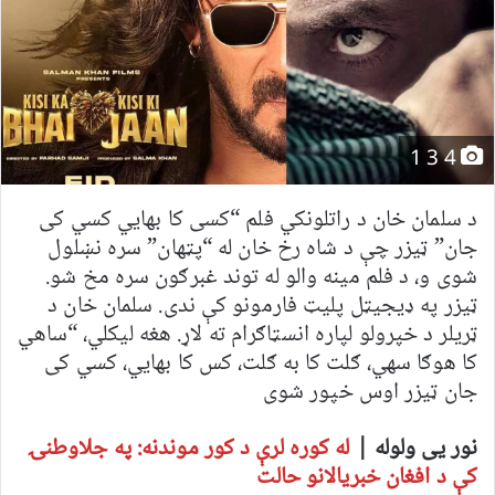
4 3 1
د سلمان خان د راتلونکي فلم “کسی کا بهايي کسي کی
جان” ټیزر چې د شاه رخ خان له “پټهان” سره نښلول
شوی و، د فلم مینه والو له توند غبرګون سره مخ شو.
ټیزر په ډیجیټل پلیټ فارمونو کې ندی. سلمان خان د
ټریلر د خپرولو لپاره انسټاګرام ته لاړ. هغه لیکلي، “ساهي
کا هوګا سهي، ګلت کا به ګلت، کس کا بهايي، کسي کی
جان ټیزر اوس خپور شوی
نور یی ولوله |
له کوره لرې د کور موندنه: په جلاوطنۍ
کې د افغان خبریالانو حالت