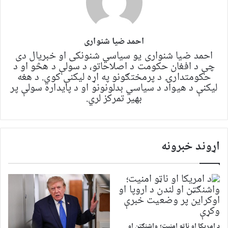
احمد ضیا شنواری
احمد ضیا شنواری یو سياسي شنونکی او خبریال دی
چې د افغان حکومت د اصلاحاتو، د سولې د هڅو او د
حکومتدارۍ د پرمختګونو په اړه لیکنې کوي. د هغه
لیکنې د هیواد د سیاسي بدلونونو او د پایداره سولې پر
بهیر تمرکز لري.
اړوند خبرونه
د امریکا او ناټو امنیت؛ واشنګټن او