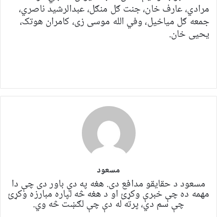
مرادي، عارف خان، جنت ګل منګل، عبدالرشید ناصري،
جمعه ګل میاخیل، وفي الله موسی زی، کامران هوتک،
یحیی خان.
مسعود
مسعود د حقایقو مدافع دی. هغه په ​​​​دې باور دی چې دا
مهمه ده چې خبرې وکړئ او د هغه څه لپاره مبارزه وکړئ
چې سم دي، پرته له دې چې لګښت څه وي.