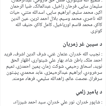
: سمیع الله شینواری، فضل حق فاروقي، عبدالرحمان،
سلیمان ساپی، فرحان زاخیل، عبدالمالک، ضیا الرحمان
اکبر، محمد سلیم، ابراهیم ساپی، اسدالله متني، حیات
الله ناصري، محمد وسیم، بلال احمد ترین، عین الدین
کاکړ، محمد قاسم اوریاخیل، کامل کاکړ، حنیف الله
کونړی.
د سپین غر زمریان
: نجیب الله ځدران، عثمان غني، شرف الدین اشرف، فرید
احمد ملک، باطن شاه، بهار علي شینواری، اظهار الحق
نوید، اسحاق رحیمي، شوکت زمان، یمین احمدزی، تمیم
سرخرودي، ابراهیم عبدالرحیمزی، عابد محمدي، پښتون
سرفراز، عصمت عالم، زاهدالله سلیمي، فرهاد مومند.
د پامیر زلمي
: شاپور ځدران، نور علي ځدراڼ، سید احمد شیرزاد،