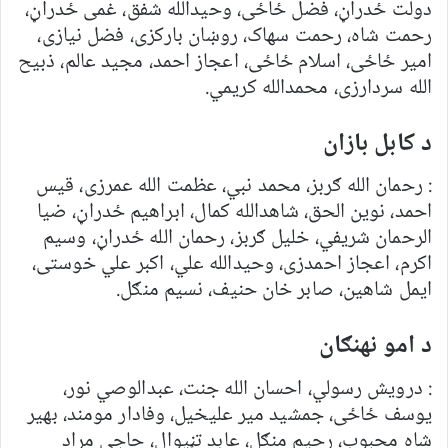
دولت ځدراڼ، فضل ځاځی، وحیدالله شفق، غمی ځدراڼ،
رحمت شاه، رحمت سهاک، روښان بارکزی، فضل نیازی،
امیر ځاځی، اسلام ځاځی، اعجاز احمد، مجید عالم، ذبیح
الله سردارزی، محمدالله کریمي.
د کابل بازان
: رحمان الله ګربز، محمد نبي، عظمت الله عمرزی، قیس
احمد، نوین الحق، شاهدالله کمال، ابراهیم ځدراڼ، ضیا
الرحمان شریفي، خلیل ګربز، رحمان الله ځدراڼ، وسیم
اکرم، اعجاز احمدزی، وحیدالله علي، اکبر علي خوستی،
ایمل شاهین، صابر خان حنیف، نسیم منګل.
د امو نهنګان
: درویش رسولي، احسان الله جنت، عبدالوصي نور،
یوسف ځاځی، جمشید میر عليخیل، وفادار مومند، بهیر
شاه محبوب، رحیم منګل، عابد تڼیوال، حاجي مراد