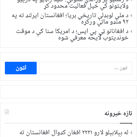
ولایتونو کې خپل فعالیت محدود کړ
د ملي لوبډلې تاریخي بریا؛ افغانستان ایرلنډ ته په
۹۲ منډو ماتې ورکړه
د افغانانو ټي پي ایس؛ د امریکا سنا کې د موقت
خونديتوب لایحه معرفي شوه
ددی
لپاره
لټون:
تازه خبرونه
له بېلابېلو لارو ۲۲۲۱ افغان کډوال افغانستان ته