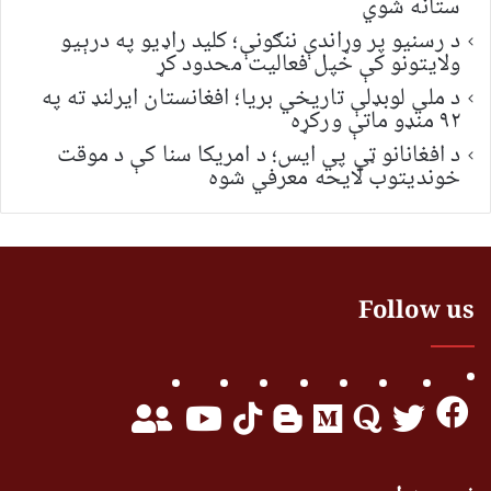
ستانه شوي
د رسنیو پر وړاندې ننګونې؛ کلید راډیو په درېیو
ولایتونو کې خپل فعالیت محدود کړ
د ملي لوبډلې تاریخي بریا؛ افغانستان ایرلنډ ته په
۹۲ منډو ماتې ورکړه
د افغانانو ټي پي ایس؛ د امریکا سنا کې د موقت
خونديتوب لایحه معرفي شوه
Follow us