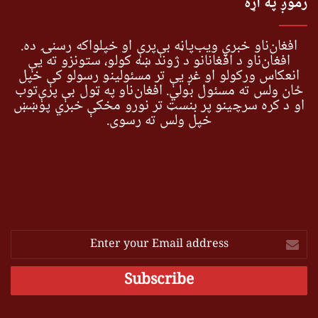
زموږ په اړه
افغان‌ناو خبري ویب‌پاڼه بې‌پرې او خپلواکه رسنۍ ده.
افغان‌ناو د افغانانو د ژوند ښه کولو، ستونزو ته یې
انعکاس ورکولو او غږ یې تر مسئولینو رسولو کې خپل
ځان ولس ته مسئول بولي. افغان‌ناو په ټول بې پرې‌توب
او د کره سرچینو پر بنسټ تر نورو مخکې خبري پوښښ
خپل ولس ته رسوي.
Enter
your
Email
address