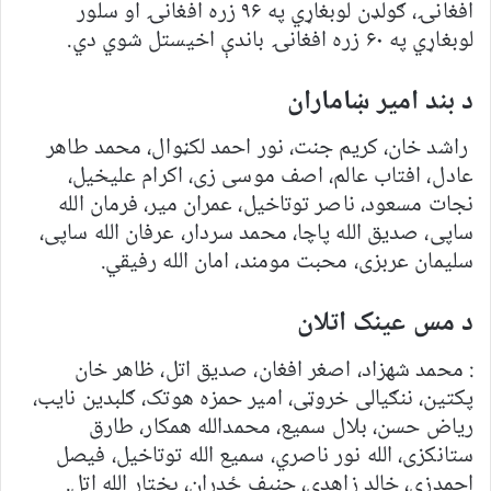
افغانۍ، ګولډن لوبغاړي په ۹۶ زره افغانۍ او سلور
لوبغاړي په ۶۰ زره افغانۍ باندې اخیستل شوي دي.
د بند امیر ښاماران
راشد خان، کریم جنت، نور احمد لکڼوال، محمد طاهر
عادل، افتاب عالم، اصف موسی زی، اکرام عليخیل،
نجات مسعود، ناصر توتاخیل، عمران میر، فرمان الله
ساپی، صدیق الله پاچا، محمد سردار، عرفان الله ساپی،
سلیمان عربزی، محبت مومند، امان الله رفیقي.
د مس عینک اتلان
: محمد شهزاد، اصغر افغان، صدیق اتل، ظاهر خان
پکتین، ننګیالی خروټی، امیر حمزه هوتک، ګلبدین نایب،
ریاض حسن، بلال سمیع، محمدالله همکار، طارق
ستانکزی، الله نور ناصري، سمیع الله توتاخیل، فیصل
احمدزی، خالد زاهدي، حنیف ځدراڼ، بختار الله اتل.