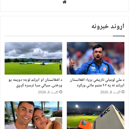
Website
اړوند خبرونه
د ملي لوبډلې تاریخي بریا؛ افغانستان
د افغانستان او ایرلنډ لوبه؛ دویمه یو
ایرلنډ ته په ۹۲ منډو ماتې ورکړه
ورځنۍ سیالي سبا ترسره کېږي
اگست 8, 2026
اگست 6, 2026