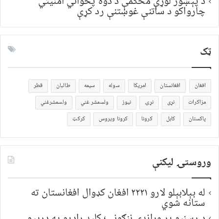
د پېښور لوړې محکمې د دوه پخواني امنیتي
چارواکو د ساتنې غوښتنې رد کړې
ټک
افغان
افغانستان
امریکا
سوله
سیمه
طالبان
قطر
مزاکرات
نړی
نړۍ
نیوز
ولسمشر غني
ولسمشرغني
پاکستان
کابل
کرونا
کرونا ویروس
کرکټ
وروستۍ ليکنې
له بېلابېلو لارو ۲۲۲۱ افغان کډوال افغانستان ته
ستانه شوي
د رسنیو پر وړاندې ننګونې؛ کلید راډیو په درېیو