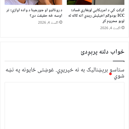
کرکټ کې د امریکايي لوبغاړي فساد؛
د رونالډو او جورجینا د واده اوازې؛ تر
ICC بودوګم اخیلیش ریډي اته کاله له
اوسه څه حقیقت دی؟
لوبو محروم کړ
اگست 4, 2026
اگست 4, 2026
ځواب دلته پرېږدئ
ستاسو برېښناليک به نه خپريږي.
غوښتى ځایونه په نښه
شوي
*
څ
ر
گ
ن
د