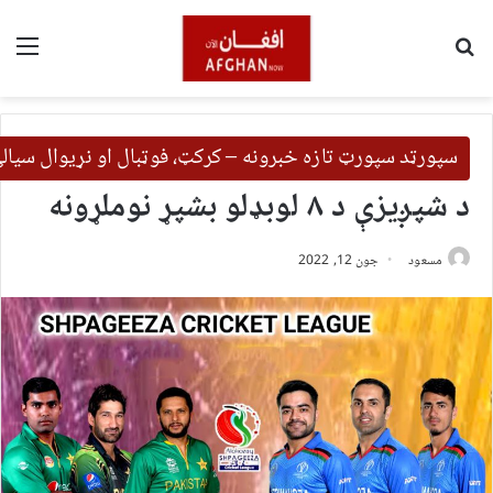
لټون
مین
سپورټد سپورټ تازه خبرونه – کرکټ، فوټبال او نړیوال سیال
د شپږیزې د ۸ لوبډلو بشپړ نوملړونه
مسعود
جون 12, 2022