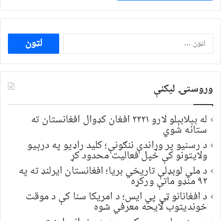
ددی
لپاره
لټون:
وروستۍ ليکنې
له بېلابېلو لارو ۲۲۲۱ افغان کډوال افغانستان ته
ستانه شوي
د رسنیو پر وړاندې ننګونې؛ کلید راډیو په درېیو
ولایتونو کې خپل فعالیت محدود کړ
د ملي لوبډلې تاریخي بریا؛ افغانستان ایرلنډ ته په
۹۲ منډو ماتې ورکړه
د افغانانو ټي پي ایس؛ د امریکا سنا کې د موقت
خونديتوب لایحه معرفي شوه