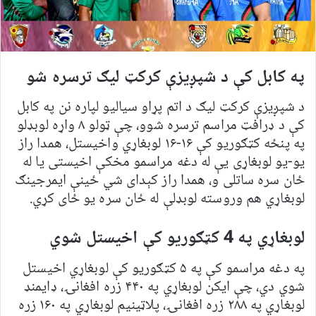
په کابل کې د شپږیزې کرکټ لیګ ترسره شو
د شپږیزې کرکټ لیګ د اتم پړاو سیالیو لپاره نن په کابل
کې د ډرافټ مراسم ترسره شوو، چې ټولو ۸ واړه لوبډلو
په پنځه کټګوریو کې ۱۶-۱۶ لوبغاړي واخیستل، همدا راز
یو-یو لوبغاړی یې له دغه مراسمو مخکې اخیستی یا له
ځان سره ساتلی و، همدا راز کېدای شي ځینې ایمرجینګ
لوبغاړي هم وروسته لوبډلې له ځان سره یو ځای کړي.
لوبغاړي په 4 کټګوریو کې اخیستل شوي
په دغه مراسمو کې په ۵ کټګوریو کې لوبغاړي اخیستل
شوي دي، چې ایکن لوبغاړي په ۴۴۰ زره افغانۍ، ډایمنډ
لوبغاړي په ۲۸۸ زره افغانۍ، پلاټینیم لوبغاړي په ۱۶۰ زره