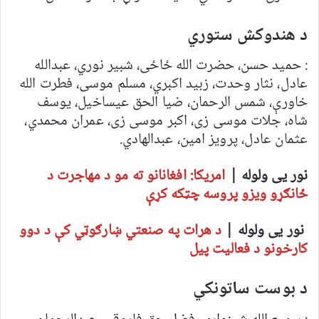
د هندوکش ستوري
: حمید حسن، حضرت الله ځاځی، شبیر نوري، عبدالله
عادل، نثار وحدت، زبید اکبري، مسلم موسی، فطرت الله
خاورې، شمس الرحمان، ضیا الحق عیساخیل، یوسف
شاه، جلات موسی زی، اکبر موسی زی، عمران محمدي،
عثمان عادل، پرویز امین، عبدالهادي.
نور یی ولوله |
امریکا: افغانانو ته مو د مهاجرت د
ځانګړو ویزو پروسه چټکه کړې
نور یی ولوله |
د هرات په صنعتي ښارګوټي کې د دوو
کارخونو د فعالیت پيل
د بوست ساتونکي