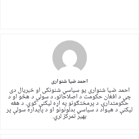
احمد ضیا شنواری
احمد ضیا شنواری یو سياسي شنونکی او خبریال دی
چې د افغان حکومت د اصلاحاتو، د سولې د هڅو او د
حکومتدارۍ د پرمختګونو په اړه لیکنې کوي. د هغه
لیکنې د هیواد د سیاسي بدلونونو او د پایداره سولې پر
بهیر تمرکز لري.