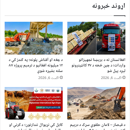
اړوند خبرونه
افغانستان ته د برېښنا تجهیزاتو
د چغه او آقتاش پلونه؛ په کندز کې د
واردات؛ د چین څخه د ۲۷ کانټینرونو
۱۲ میلیونه افغانیو د ترمیم پروژه ۸۷
لېږد پیل شو
سلنه بشپړه شوې
اگست 6, 2026
اگست 6, 2026
د قیصار – لامان حلقوي سړک د درېیم
کابل کې نړیوال نندارتون؛ د کرنې او