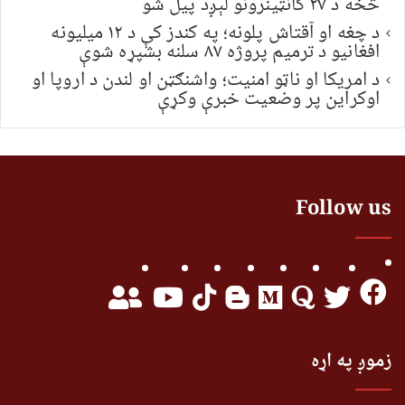
څخه د ۲۷ کانټینرونو لېږد پیل شو
د چغه او آقتاش پلونه؛ په کندز کې د ۱۲ میلیونه
افغانیو د ترمیم پروژه ۸۷ سلنه بشپړه شوې
د امریکا او ناټو امنیت؛ واشنګټن او لندن د اروپا او
اوکراین پر وضعیت خبرې وکړې
Follow us
زموږ په اړه