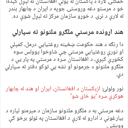
ځمکنۍ لاره د پاکستان له پولې افغانستان ته لېږل کېده؛
خو د مرستو دغه وروستۍ جوپه د ایران د چابهار بندر
له لارې د نړۍ د خوړو سازمان مرکز ته لېږل شوې ده.
هند اړونده مرستې ملګرو ملتونو ته سپارلي
دا رنګه د هند حکومت ښځینه روغتیایي درمل، کمپلې
او نورې روغتیایي مرستې چې شاوخوا یوولس سوه
کڅوړې کېږي، د افغانستان سره د مرستې په پار یې د
ملګرو ملتونو د جرمونو او نشه یي توکو دفتر ته سپارلي
دي.
نور ولولئ:
ازبکستان د افغانستان، ایران او هند له چابهار
هوکړې سره ‘یو ځای شو’
دغه مرستې به د ملګرو ملتونو سازمان د مېرمنو لپاره د
بیارغونې د ادارو له لارې د افغانستان په ټولو برخو کې
ووېشي.