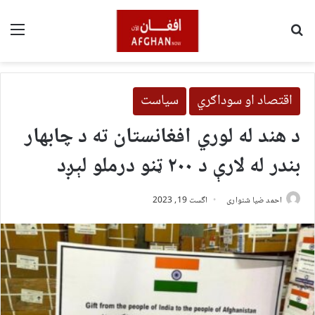
لټون
مین
اقتصاد او سوداګري
سیاست
د هند له لوري افغانستان ته د چابهار
بندر له لارې د ۲۰۰ ټنو درملو لېږد
احمد ضیا شنواری
اگست 19, 2023