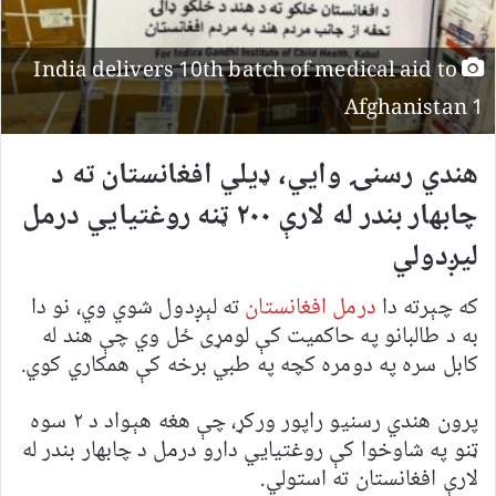
India delivers 10th batch of medical aid to
Afghanistan 1
هندي رسنۍ وايي، ډیلي افغانستان ته د
چابهار بندر له لارې ۲۰۰ ټنه روغتیايي درمل
لیږدولي
که چېرته دا
درمل افغانستان
ته لېږدول شوي وي، نو دا
به د طالبانو په حاکمیت کې لومړی ځل وي چې هند له
کابل سره په دومره کچه په طبي برخه کې همکاري کوي.
پرون هندي رسنیو راپور ورکړ، چې هغه هېواد د ۲ سوه
ټنو په شاوخوا کې روغتیایي دارو درمل د چابهار بندر له
لارې افغانستان ته استولي.