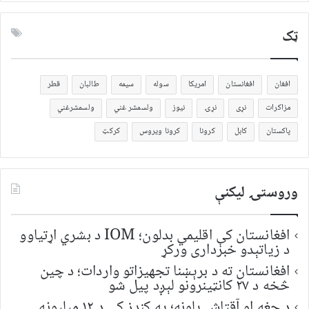
ټک
افغان
افغانستان
امریکا
سوله
سیمه
طالبان
قطر
مزاکرات
نړی
نړۍ
نیوز
ولسمشر غني
ولسمشرغني
پاکستان
کابل
کرونا
کرونا ویروس
کرکټ
وروستۍ ليکنې
افغانستان کې اقلیمي بدلون؛ IOM د بشري اړتیاوو
د زیاتېدو خبرداری ورکړ
افغانستان ته د برېښنا تجهیزاتو واردات؛ د چین
څخه د ۲۷ کانټینرونو لېږد پیل شو
د چغه او آقتاش پلونه؛ په کندز کې د ۱۲ میلیونه