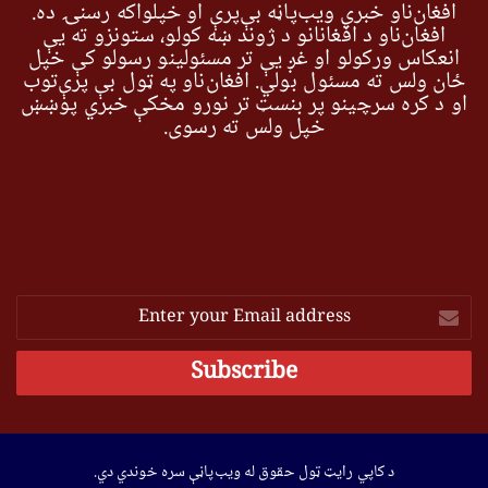
افغان‌ناو خبري ویب‌پاڼه بې‌پرې او خپلواکه رسنۍ ده.
افغان‌ناو د افغانانو د ژوند ښه کولو، ستونزو ته یې
انعکاس ورکولو او غږ یې تر مسئولینو رسولو کې خپل
ځان ولس ته مسئول بولي. افغان‌ناو په ټول بې پرې‌توب
او د کره سرچینو پر بنسټ تر نورو مخکې خبري پوښښ
خپل ولس ته رسوي.
Enter
your
Email
address
د کاپي رایټ ټول حقوق له ویب‌پاڼې سره خوندي دي.