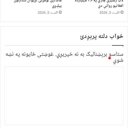
لاټ رغنیزې چارې په ۴.۶ میلیارده
مالدارۍ لومړنی نړیوال نندارتون
افغانیو روانې دي
پیلېږي
اگست 5, 2026
اگست 5, 2026
ځواب دلته پرېږدئ
ستاسو برېښناليک به نه خپريږي.
غوښتى ځایونه په نښه
شوي
*
څ
ر
گ
ن
د
و
ن