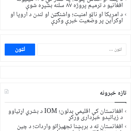
افغانیو د ترمیم پروژه ۸۷ سلنه بشپړه شوې
د امریکا او ناټو امنیت؛ واشنګټن او لندن د اروپا او
اوکراین پر وضعیت خبرې وکړې
ددی
لپاره
لټون:
تازه خبرونه
افغانستان کې اقلیمي بدلون؛ IOM د بشري اړتیاوو
د زیاتېدو خبرداری ورکړ
افغانستان ته د برېښنا تجهیزاتو واردات؛ د چین