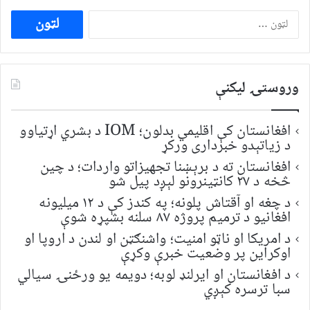
ددی
لپاره
لټون:
وروستۍ ليکنې
افغانستان کې اقلیمي بدلون؛ IOM د بشري اړتیاوو
د زیاتېدو خبرداری ورکړ
افغانستان ته د برېښنا تجهیزاتو واردات؛ د چین
څخه د ۲۷ کانټینرونو لېږد پیل شو
د چغه او آقتاش پلونه؛ په کندز کې د ۱۲ میلیونه
افغانیو د ترمیم پروژه ۸۷ سلنه بشپړه شوې
د امریکا او ناټو امنیت؛ واشنګټن او لندن د اروپا او
اوکراین پر وضعیت خبرې وکړې
د افغانستان او ایرلنډ لوبه؛ دویمه یو ورځنۍ سیالي
سبا ترسره کېږي