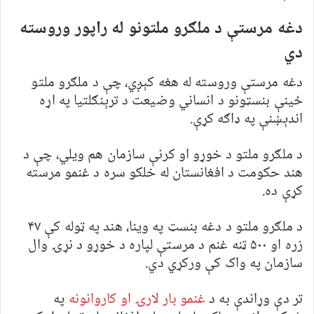
دغه مرستې د ملګرو ملتونو له راپور وروسته
دي
دغه مرستې وروسته له هغه کېږي، چې د ملګرو ملتو
ځینې بنسټونو د انساني وضیعت د ترېنګلتیا په اړه
اندېښنې په ‌‌‌‌‌‌ډاګه کړې.
د ملګرو ملتو د خوړو او کرنې سازمان هم ویلي، چې د
هند حکومت د افغانستان له خلکو سره د غنمو مرسته
کړې ده.
د ملګرو ملتو د دغه بنسټ په وینا، هند په ټوله کې ۴۷
زره او ۵۰۰ ټنه غنم د مرستې لپاره د خوړو د نړۍ وال
سازمان په واک کې ورکړي دي.
تر دې وړاندې به د
غنمو بار لارۍ او کاروانونه
په