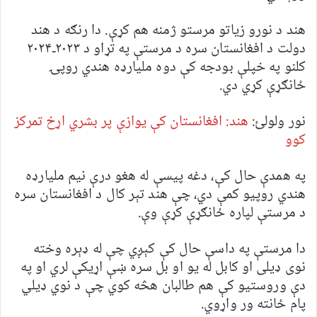
هند د نورو زیاتو مرستو ژمنه هم کړې. دا رنګه د هند
دولت د افغانستان سره د مرستې په تړاو د ۲۰۲۳ـ۲۰۲۴
کلنو په خپلې بودجه کې دوه ملیار‌‌‌‌‌‌ډه هندي روپۍ
ځانګړې کړي دي.
نور ولولئ:
هند: افغانستان کې یوازې پر بشري اړخ تمرکز
کوو
په همدې حال کې، دغه پيسې له هغو درې نیم ملیار‌‌‌‌‌‌ډه
هندي روپيو کمې دي، چې هند تېر کال د افغانستان سره
د مرستې لپاره ځانګړې کړې وې.
دا مرستې په داسې حال کې کېږي چې له ډېره وخته
نوی ډیلی او کابل له یو او بل سره ښې اړیکې لري او په
دې وروستیو کې هم طالبان هڅه کوي چې د نوي ډیلي
پام ځانته ور واړوي.