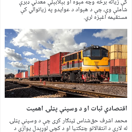
کې زیاته برخه وچه مېوه او بېلابېلې معدني ډبرې
شاملې وې، چې د هېواد د عوایدو په زیاتوالي کې
مستقیمه اغېزه لري.
اقتصادي ثبات او د وسپنې پټلۍ اهمیت
محمد اشرف حق‌شناس ټینګار کړی چې د وسپنې پټلۍ
له لارې د انتقالاتو چټکتیا او د کچې لوړېدل یوازې د