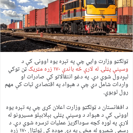
ټولګټو وزارت وايي چې په تېره یوه اوونۍ کې د
وسپنې پټلۍ له لارې څه باندې ۱۷۰ زره مټریک
ټن توکي
لېږدول شوي دي. په دغو انتقالاتو کې صادرات او
واردات شامل دي چې د هېواد په اقتصادي ثبات کې مهم
رول لوبوي.
د افغانستان د ټولګټو وزارت اعلان کړی چې په تېره یوه
اوونۍ کې د هېواد د وسپنې پټلۍ بېلابېلو مسیرونو له
لارې په لوړه کچه سوداګریز عملیات ترسره شوي دي. د
رسمي شمېرو له مخې، په دې موده کې ټولټال ۱۷۰ زره