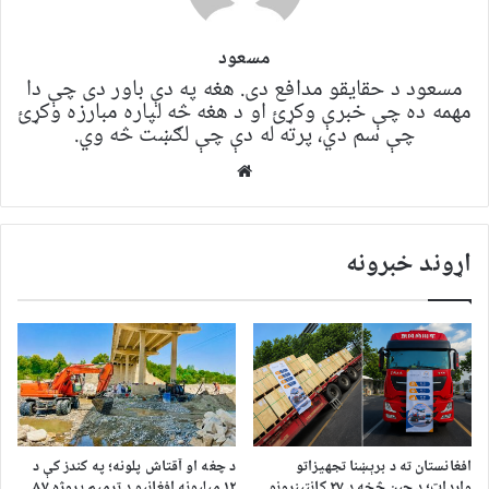
مسعود
مسعود د حقایقو مدافع دی. هغه په ​​​​دې باور دی چې دا
مهمه ده چې خبرې وکړئ او د هغه څه لپاره مبارزه وکړئ
چې سم دي، پرته له دې چې لګښت څه وي.
Website
اړوند خبرونه
افغانستان ته د برېښنا تجهیزاتو
د چغه او آقتاش پلونه؛ په کندز کې د
واردات؛ د چین څخه د ۲۷ کانټینرونو
۱۲ میلیونه افغانیو د ترمیم پروژه ۸۷