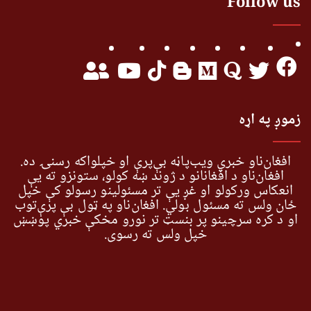
Follow us
زموږ په اړه
افغان‌ناو خبري ویب‌پاڼه بې‌پرې او خپلواکه رسنۍ ده.
افغان‌ناو د افغانانو د ژوند ښه کولو، ستونزو ته یې
انعکاس ورکولو او غږ یې تر مسئولینو رسولو کې خپل
ځان ولس ته مسئول بولي. افغان‌ناو په ټول بې پرې‌توب
او د کره سرچینو پر بنسټ تر نورو مخکې خبري پوښښ
خپل ولس ته رسوي.