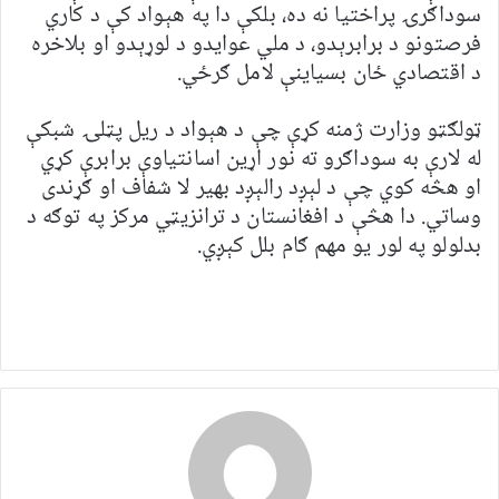
سوداګرۍ پراختیا نه ده، بلکې دا په هېواد کې د کاري
فرصتونو د برابرېدو، د ملي عوایدو د لوړېدو او بلاخره
د اقتصادي ځان بسیاینې لامل ګرځي.
ټولګټو وزارت ژمنه کړې چې د هېواد د ریل پټلۍ شبکې
له لارې به سوداګرو ته نور اړین اسانتیاوې برابرې کړي
او هڅه کوي چې د لېږد رالېږد بهیر لا شفاف او ګړندی
وساتي. دا هڅې د افغانستان د ترانزیټي مرکز په توګه د
بدلولو په لور یو مهم ګام بلل کېږي.