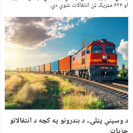
او ۶۲۶ مټریک ټن انتقالات شوي دي.
د وسپنې پټلۍ، د بندرونو په کچه د انتقالاتو
جزیات