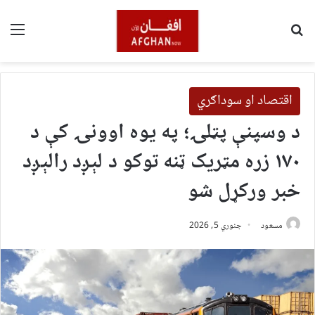
لټون
مین
اقتصاد او سوداګري
د وسپنې پټلۍ؛ په یوه اوونۍ کې د
۱۷۰ زره مټریک ټنه توکو د لېږد رالېږد
خبر ورکړل شو
مسعود
جنوري 5, 2026