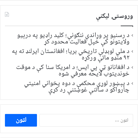
وروستۍ ليکنې
د رسنیو پر وړاندې ننګونې؛ کلید راډیو په درېیو
ولایتونو کې خپل فعالیت محدود کړ
د ملي لوبډلې تاریخي بریا؛ افغانستان ایرلنډ ته په
۹۲ منډو ماتې ورکړه
د افغانانو ټي پي ایس؛ د امریکا سنا کې د موقت
خونديتوب لایحه معرفي شوه
د پېښور لوړې محکمې د دوه پخواني امنیتي
چارواکو د ساتنې غوښتنې رد کړې
ددی
لپاره
لټون: