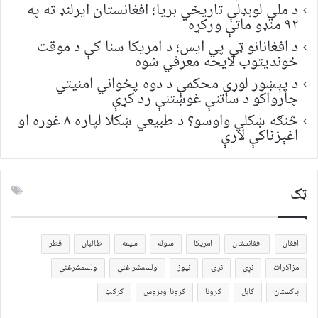
د ملي لوبډلې تاریخي بریا؛ افغانستان ایرلنډ ته په
۹۲ منډو ماتې ورکړه
د افغانانو ټي پي ایس؛ د امریکا سنا کې د موقت
خونديتوب لایحه معرفي شوه
د پېښور لوړې محکمې د دوه پخواني امنیتي
چارواکو د ساتنې غوښتنې رد کړې
څنګه ښکلي واوسو؟ د طبیعي ښکلا لپاره ۸ غوره او
اغېزناکې لارې
ټک
افغان
افغانستان
امریکا
سوله
سیمه
طالبان
قطر
مزاکرات
نړی
نړۍ
نیوز
ولسمشر غني
ولسمشرغني
پاکستان
کابل
کرونا
کرونا ویروس
کرکټ