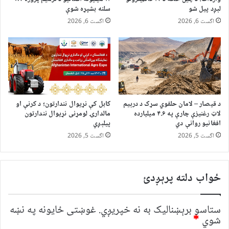
لېږد پیل شو
سلنه بشپړه شوې
اگست 6, 2026
اگست 6, 2026
د قیصار – لامان حلقوي سړک د درېیم
کابل کې نړیوال نندارتون؛ د کرنې او
لاټ رغنیزې چارې په ۴.۶ میلیارده
مالدارۍ لومړنی نړیوال نندارتون
افغانیو روانې دي
پیلېږي
اگست 5, 2026
اگست 5, 2026
ځواب دلته پرېږدئ
ستاسو برېښناليک به نه خپريږي.
غوښتى ځایونه په نښه
شوي
*