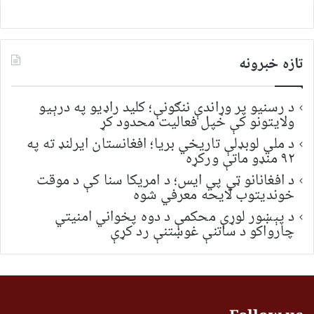
تازه خبرونه
د رسنیو پر وړاندې ننګونې؛ کلید راډیو په درېیو
ولایتونو کې خپل فعالیت محدود کړ
د ملي لوبډلې تاریخي بریا؛ افغانستان ایرلنډ ته په
۹۲ منډو ماتې ورکړه
د افغانانو ټي پي ایس؛ د امریکا سنا کې د موقت
خونديتوب لایحه معرفي شوه
د پېښور لوړې محکمې د دوه پخواني امنیتي
چارواکو د ساتنې غوښتنې رد کړې