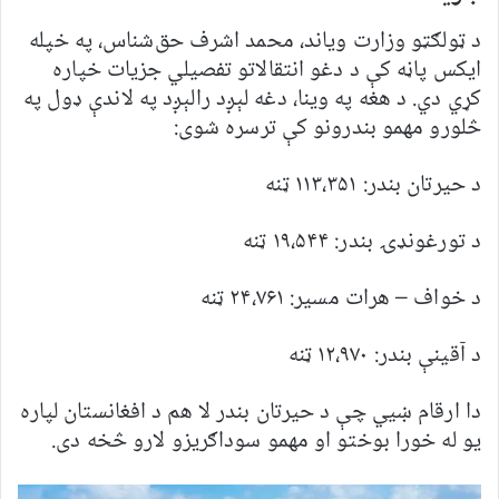
د ټولګټو وزارت ویاند، محمد اشرف حق‌شناس، په خپله
ایکس پاڼه کې د دغو انتقالاتو تفصیلي جزیات خپاره
کړي دي. د هغه په وینا، دغه لېږد رالېږد په لاندې ډول په
څلورو مهمو بندرونو کې ترسره شوی:
د حیرتان بندر: ۱۱۳،۳۵۱ ټنه
د تورغونډۍ بندر: ۱۹،۵۴۴ ټنه
د خواف – هرات مسیر: ۲۴،۷۶۱ ټنه
د آقینې بندر: ۱۲،۹۷۰ ټنه
دا ارقام ښيي چې د حیرتان بندر لا هم د افغانستان لپاره
یو له خورا بوختو او مهمو سوداګریزو لارو څخه دی.