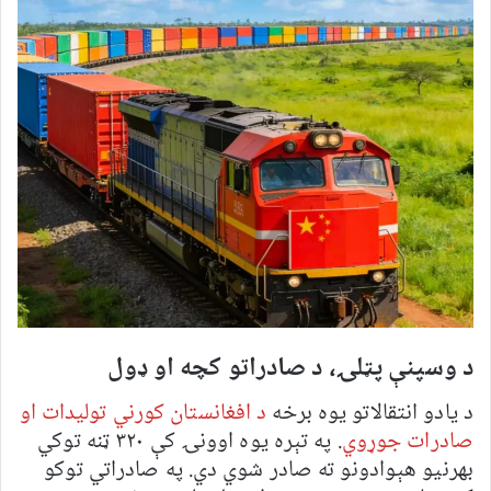
د وسپنې پټلۍ، د صادراتو کچه او ډول
د یادو انتقالاتو یوه برخه
د افغانستان کورني تولیدات او
صادرات جوړوي
. په تېره یوه اوونۍ کې ۳۲۰ ټنه توکي
بهرنیو هېوادونو ته صادر شوي دي. په صادراتي توکو