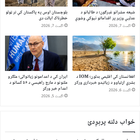
شیعه مشرانو غبرګون؛ د طالبانو د
بلوچستان اوس په پاکستان کې تر ټولو
عدلیې وزیر پر اقداماتو نیوکې وشوې
خطرناک ایالت دی
اگست 7, 2026
اگست 7, 2026
افغانستان کې اقلیمي بدلون؛ IOM د
ایران کې د اعدامونو زیاتوالی؛ ملګرو
بشري اړتیاوو د زیاتېدو خبرداری ورکړ
ملتونو د مارچ راهیسې د ۵۶ کسانو د
اعدام خبر ورکړ
اگست 6, 2026
اگست 5, 2026
ځواب دلته پرېږدئ