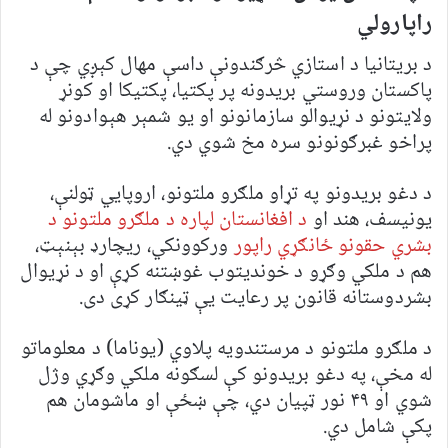
راپارولي
د بریتانیا د استازي څرګندونې داسې مهال کېږي چې د
پاکستان وروستي بریدونه پر پکتیا، پکتیکا او کونړ
ولایتونو د نړیوالو سازمانونو او یو شمېر هېوادونو له
پراخو غبرګونونو سره مخ شوي دي.
د دغو بریدونو په تړاو ملګرو ملتونو، اروپایي ټولنې،
یونیسف، هند او
د افغانستان لپاره د ملګرو ملتونو د
بشري حقونو ځانګړي راپور
ورکوونکي، ریچارډ بېنېټ،
هم د ملکي وګړو د خوندیتوب غوښتنه کړې او د نړیوال
بشردوستانه قانون پر رعایت یې ټینګار کړی دی.
د ملګرو ملتونو د مرستندویه پلاوي (یوناما) د معلوماتو
له مخې، په دغو بریدونو کې لسګونه ملکي وګړي وژل
شوي او ۴۹ نور ټپیان دي، چې ښځې او ماشومان هم
پکې شامل دي.