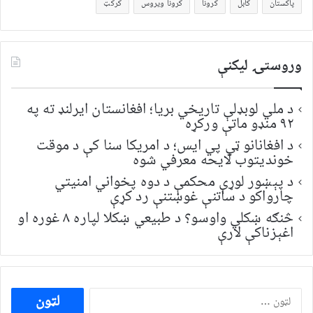
پاکستان
کابل
کرونا
کرونا ویروس
کرکټ
وروستۍ ليکنې
د ملي لوبډلې تاریخي بریا؛ افغانستان ایرلنډ ته په
۹۲ منډو ماتې ورکړه
د افغانانو ټي پي ایس؛ د امریکا سنا کې د موقت
خونديتوب لایحه معرفي شوه
د پېښور لوړې محکمې د دوه پخواني امنیتي
چارواکو د ساتنې غوښتنې رد کړې
څنګه ښکلي واوسو؟ د طبیعي ښکلا لپاره ۸ غوره او
اغېزناکې لارې
ددی
لپاره