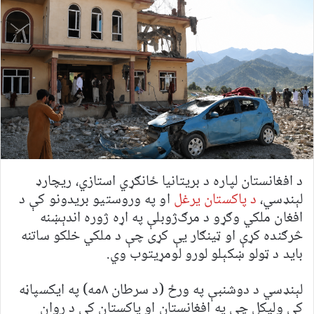
د افغانستان لپاره د بریتانیا ځانګړي استازي، ریچارډ
لېنډسي،
د پاکستان یرغل
او په وروستیو بریدونو کې د
افغان ملکي وګړو د مرګ‌ژوبلې په اړه ژوره اندېښنه
څرګنده کړې او ټینګار یې کړی چې د ملکي خلکو ساتنه
باید د ټولو ښکېلو لورو لومړیتوب وي.
لېنډسي د دوشنبې په ورځ (د سرطان ۸مه) په ایکسپاڼه
کې ولیکل چې په افغانستان او پاکستان کې د روان