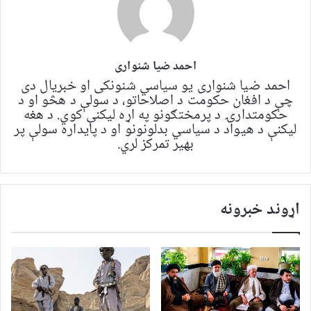
احمد ضیا شنواری
احمد ضیا شنواری یو سياسي شنونکی او خبریال دی
چې د افغان حکومت د اصلاحاتو، د سولې د هڅو او د
حکومتدارۍ د پرمختګونو په اړه لیکنې کوي. د هغه
لیکنې د هیواد د سیاسي بدلونونو او د پایداره سولې پر
بهیر تمرکز لري.
اړوند خبرونه