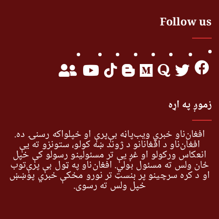
Follow us
زموږ په اړه
افغان‌ناو خبري ویب‌پاڼه بې‌پرې او خپلواکه رسنۍ ده.
افغان‌ناو د افغانانو د ژوند ښه کولو، ستونزو ته یې
انعکاس ورکولو او غږ یې تر مسئولینو رسولو کې خپل
ځان ولس ته مسئول بولي. افغان‌ناو په ټول بې پرې‌توب
او د کره سرچینو پر بنسټ تر نورو مخکې خبري پوښښ
خپل ولس ته رسوي.