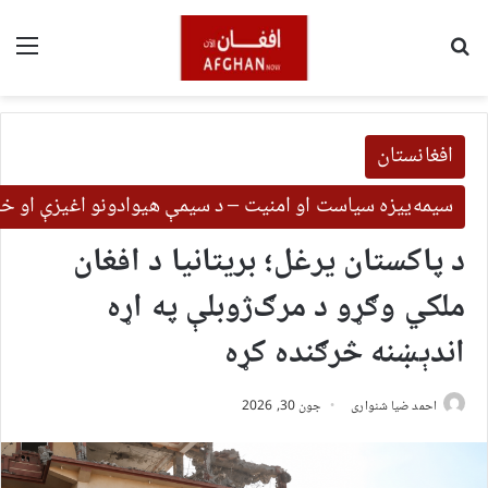
لټون
مین
افغانستان
سیمه‌ییزه سیاست او امنیت – د سیمې هیوادونو اغیزې او خب
د پاکستان یرغل؛ بریتانیا د افغان
ملکي وګړو د مرګ‌ژوبلې په اړه
اندېښنه څرګنده کړه
احمد ضیا شنواری
جون 30, 2026