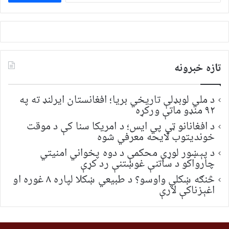
لټون:
تازه خبرونه
د ملي لوبډلې تاریخي بریا؛ افغانستان ایرلنډ ته په
۹۲ منډو ماتې ورکړه
د افغانانو ټي پي ایس؛ د امریکا سنا کې د موقت
خونديتوب لایحه معرفي شوه
د پېښور لوړې محکمې د دوه پخواني امنیتي
چارواکو د ساتنې غوښتنې رد کړې
څنګه ښکلي واوسو؟ د طبیعي ښکلا لپاره ۸ غوره او
اغېزناکې لارې