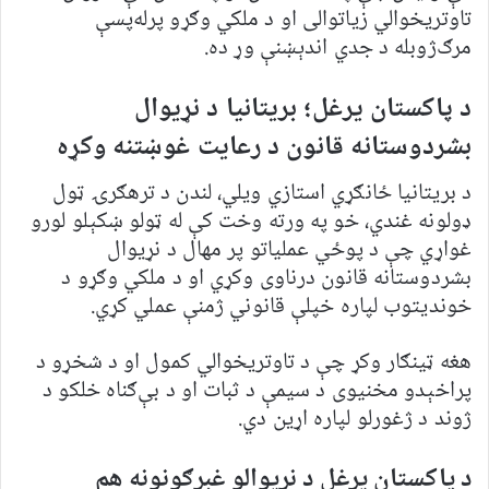
تاوتریخوالي زیاتوالی او د ملکي وګړو پرله‌پسې
مرګ‌ژوبله د جدي اندېښنې وړ ده.
د پاکستان یرغل؛ بریتانیا د نړیوال
بشردوستانه قانون د رعایت غوښتنه وکړه
د بریتانیا ځانګړي استازي ویلي، لندن د ترهګرۍ ټول
ډولونه غندي، خو په ورته وخت کې له ټولو ښکېلو لورو
غواړي چې د پوځي عملیاتو پر مهال د نړیوال
بشردوستانه قانون درناوی وکړي او د ملکي وګړو د
خوندیتوب لپاره خپلې قانوني ژمنې عملي کړي.
هغه ټینګار وکړ چې د تاوتریخوالي کمول او د شخړو د
پراخېدو مخنیوی د سیمې د ثبات او د بې‌ګناه خلکو د
ژوند د ژغورلو لپاره اړین دي.
د پاکستان یرغل د نړیوالو غبرګونونه هم