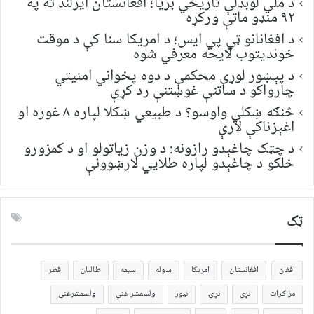
د ملي لوبډلې تاریخي بریا؛ افغانستان ایرلنډ ته په
۹۲ منډو ماتې ورکړه
د افغانانو ټي پي ایس؛ د امریکا سنا کې د موقت
خونديتوب لایحه معرفي شوه
د پېښور لوړې محکمې د دوه پخواني امنیتي
چارواکو د ساتنې غوښتنې رد کړې
څنګه ښکلي واوسو؟ د طبیعي ښکلا لپاره ۸ غوره او
اغېزناکې لارې
د چټک چاغېدو رازونه: د وزن زیاتولو او د کمزورو
خلکو د چاغېدو لپاره طلایي لارښوونې
ټک
افغان
افغانستان
امریکا
سوله
سیمه
طالبان
قطر
مزاکرات
نړی
نړۍ
نیوز
ولسمشر غني
ولسمشرغني