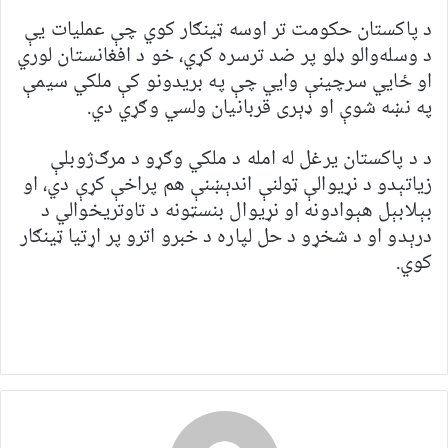
د پاکستان حکومت تر اوسه ټینګار کوي چې عملیات یې
د وسله‌والو ډلو پر ضد ترسره کړي، خو د افغانستان لوري
او ځايي سرچینې وایي چې په بریدونو کې ملکي سیمې
په نښه شوې او ډېری قربانیان ولسي وګړي دي.
د د پاکستان یرغل له امله د ملکي وګړو د مرګ‌ژوبلې
زیاتېدو د نړیوالې ټولنې اندېښنې هم پراخې کړې دي، او
بېلابېل هېوادونه او نړیوال بنسټونه د تاوتریخوالي د
درېدو او د شخړو د حل لپاره د خبرو اترو پر اړتیا ټینګار
کوي.