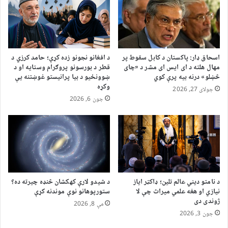
اسحاق ډار: پاکستان د کابل سقوط پر
د افغانو نجونو زده کړې؛ حامد کرزي د
مهال هلته د ای ایس ای مشر د «چای
قطر د بورسونو پروګرام وستایه او د
څښلو» درنه بیه پرې کوي
ښوونځیو د بیا پرانیستو غوښتنه یې
وکړه
جولای 27, 2026
جون 6, 2026
د نامتو دیني عالم تلین؛ ډاکټر ایاز
د شیدو لارې کهکشان څنډه چیرته ده؟
نیازي او هغه علمي میراث چې لا
ستورپوهانو نوې موندنه کړې
ژوندی دی
مې 8, 2026
جون 3, 2026