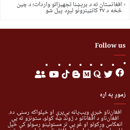
افغانستان ته د برېښنا تجهیزاتو واردات؛ د چین
څخه د ۲۷ کانټینرونو لېږد پیل شو
Follow us
زموږ په اړه
افغان‌ناو خبري ویب‌پاڼه بې‌پرې او خپلواکه رسنۍ ده.
افغان‌ناو د افغانانو د ژوند ښه کولو، ستونزو ته یې
انعکاس ورکولو او غږ یې تر مسئولینو رسولو کې خپل