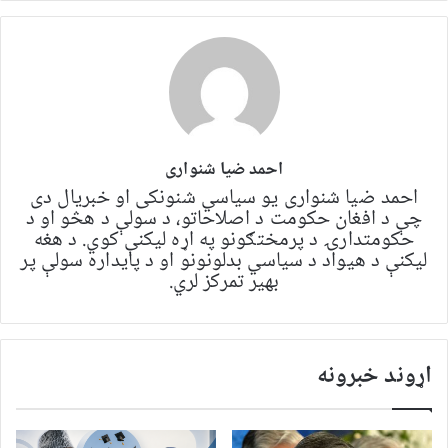
احمد ضیا شنواری
احمد ضیا شنواری یو سياسي شنونکی او خبریال دی
چې د افغان حکومت د اصلاحاتو، د سولې د هڅو او د
حکومتدارۍ د پرمختګونو په اړه لیکنې کوي. د هغه
لیکنې د هیواد د سیاسي بدلونونو او د پایداره سولې پر
بهیر تمرکز لري.
اړوند خبرونه