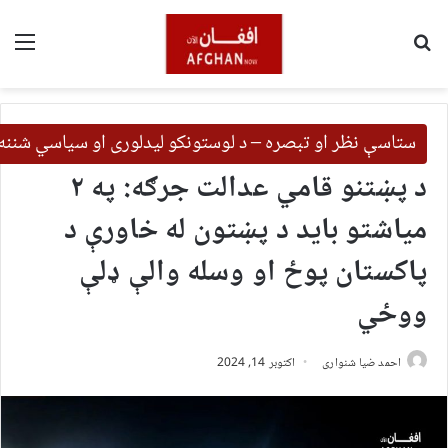
لټون
مین
ستاسې نظر او تبصره – د لوستونکو لیدلوری او سیاسي شننه
د پښتنو قامي عدالت جرګه: په ۲
میاشتو باید د پښتون له خاورې د
پاکستان پوځ او وسله والې ډلې
ووځي
احمد ضیا شنواری
اکتوبر 14, 2024