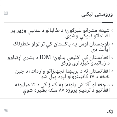
وروستۍ ليکنې
شیعه مشرانو غبرګون؛ د طالبانو د عدلیې وزیر پر
اقداماتو نیوکې وشوې
بلوچستان اوس په پاکستان کې تر ټولو خطرناک
ایالت دی
افغانستان کې اقلیمي بدلون؛ IOM د بشري اړتیاوو
د زیاتېدو خبرداری ورکړ
افغانستان ته د برېښنا تجهیزاتو واردات؛ د چین
څخه د ۲۷ کانټینرونو لېږد پیل شو
د چغه او آقتاش پلونه؛ په کندز کې د ۱۲ میلیونه
افغانیو د ترمیم پروژه ۸۷ سلنه بشپړه شوې
ټک