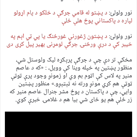
نور ولولئ:
د پښتو له قامي جرګې د خلکو د پام اړولو
لپاره د پاکستاني پوځ هلې ځلې
نور ولولئ:
د پښتون ژغورنې غورځنګ یا پي ټي اېم په
خیبر کې د درې ورځنۍ جرګې لومړنی بهیر پیل کړی دی
مخکې تر دې چې د جرګې پرېکړه لیک ولوستل شي،
منظور پښتین په خپله وینا کې وویل، : «که د عاصم
منیر په لاس کې اټوم بم وي او زمونږ وجود پرې ټوټې
ټوټې هم کړي مونږ ورته نه ټېټېږو.» منظور پښتین
وایي، چې د پاکستان د پوځ مشر جنرال عاصم منیر که
زر ځلې هم یو ځای شي بیا هم د غلامۍ خبرې کوي.