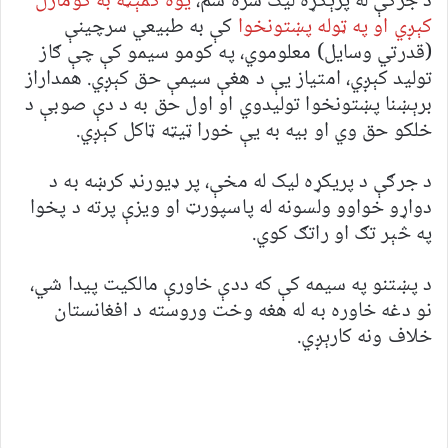
د جرګې له پرېکړه لیک سره سم،
یوه کمېټه به ګومارل
کېږي او په ټوله پښتونخوا
کې به طبیعي سرچینې
(قدرتي وسایل) معلوموي، په کومو سیمو کې چې ګاز
تولید کېږي، امتیاز یې د هغې سیمې حق کېږي. همداراز
برېښنا پښتونخوا تولیدوي او اول حق به د دې صوبې د
خلکو حق وي او بیه به یې خورا ټیټه ټاکل کېږي.
د جرګې د پریکړه لیک له مخې، پر ډیورنډ کرښه به د
دواړو خواوو ولسونه له پاسپورټ او ویزې پرته د پخوا
په څېر تګ او راتګ کوي.
د پښتنو په سیمه کې که ددې خاورې مالکیت پیدا شي،
نو دغه خاوره به له هغه وخت وروسته د افغانستان
خلاف ونه کارېږي.