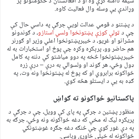
سیمه ناامنه کړې وه او د افغانستان د حکومتونو پر
وړاندې یې وسله وال فعالیت کاوه.
د پښتنو د قومي عدالت لویې جرګې په داسي حال کې
چې د
ټولې کوزې پښتونخوا ولسي استازو
، د ګوندونو
مشرانو او غړیو، د خیبرپښتونخوا اعلي وزیر او ګورنر
هم حاضر وو، پرېکړه وکړه چې پوځ او استخبارات به له
خیبرپښتونخوا څخه په دوو میاشتو کې دننه په کامل
ډول وځي، هر ګوند او ولسوالي به درې – درې زره
ځواکونه برابروي او که پوځ له پښتونخوا ونه وت، په
ګډه به یې د ایستلو هڅه کوي.
پاکستانیو ځواکونو ته ګواښ
منظور پښتین د جرګې په پای کې وویل، چې د جرګې د
پریکړه لیک له مخې که دغه ځواکونه ونه وځي، جرګه به
په دې غور کوي چې څنګه دغه جګړه غوښتونکي
ځواکونه له خپلې خاورې وباسي.