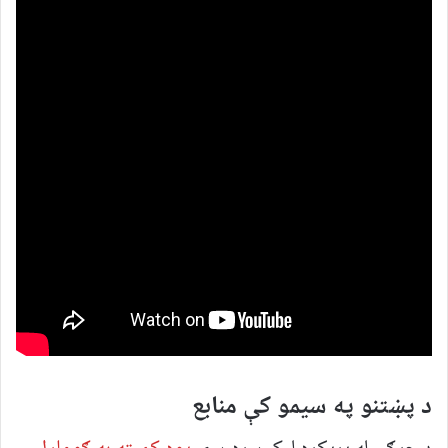
د پښتنو په سیمو کې منابع