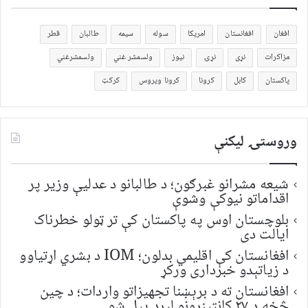
افغان
افغانستان
امریکا
سوله
سیمه
طالبان
قطر
مزاکرات
نړی
نړۍ
نیوز
ولسمشر غني
ولسمشرغني
پاکستان
کابل
کرونا
کرونا ویروس
کرکټ
وروستۍ ليکنې
شیعه مشرانو غبرګون؛ د طالبانو د عدلیې وزیر پر
اقداماتو نیوکې وشوې
بلوچستان اوس په پاکستان کې تر ټولو خطرناک
ایالت دی
افغانستان کې اقلیمي بدلون؛ IOM د بشري اړتیاوو
د زیاتېدو خبرداری ورکړ
افغانستان ته د برېښنا تجهیزاتو واردات؛ د چین
څخه د ۲۷ کانټینرونو لېږد پیل شو