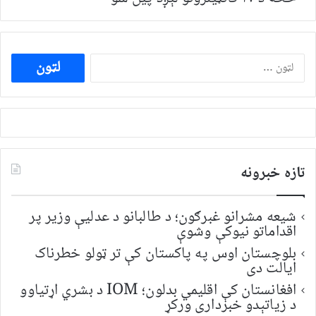
ددی
لپاره
لټون:
تازه خبرونه
شیعه مشرانو غبرګون؛ د طالبانو د عدلیې وزیر پر
اقداماتو نیوکې وشوې
بلوچستان اوس په پاکستان کې تر ټولو خطرناک
ایالت دی
افغانستان کې اقلیمي بدلون؛ IOM د بشري اړتیاوو
د زیاتېدو خبرداری ورکړ