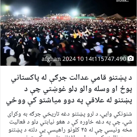
afghan 2024 10 14t115747.490
د پښتنو قامي عدالت جرګې له پاکستاني
پوځ او وسله والو ډلو غوښتي چې د
پښتنو له علاقې په دوو میاشتو کې ووځي
شنونکي وايي، د لرو پښتنو دغه تاریخي جرګه به وکړای
شي، چې په دغه خاوره کې د هغو نیابتي ډلو د فعالیت
مخه ونیسي چې له ۴۵ کلونو راهیسې یې دلته د پښتنو