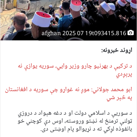
afghan 2025 07 19t093415.816
اړوند خبرونه:
د ترکیې د بهرنیو چارو وزیر وايي، سوریه یوازې نه
پرېږدي
ابو محمد جولاني: موږ نه غواړو چې سوریه د افغانستان
په څېر شي
د سوریې د اسلامي دولت او د دغه هېواد د دروزي
ټولنې ترمنځ له نښتو وروسته، اوس دې کوچني خو
با‌نفوذه لږکي ته د نړیوالو پام اوښتی دی.