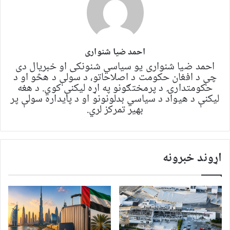
احمد ضیا شنواری
احمد ضیا شنواری یو سياسي شنونکی او خبریال دی
چې د افغان حکومت د اصلاحاتو، د سولې د هڅو او د
حکومتدارۍ د پرمختګونو په اړه لیکنې کوي. د هغه
لیکنې د هیواد د سیاسي بدلونونو او د پایداره سولې پر
بهیر تمرکز لري.
اړوند خبرونه