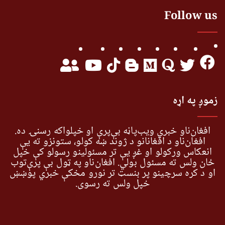
Follow us
زموږ په اړه
افغان‌ناو خبري ویب‌پاڼه بې‌پرې او خپلواکه رسنۍ ده.
افغان‌ناو د افغانانو د ژوند ښه کولو، ستونزو ته یې
انعکاس ورکولو او غږ یې تر مسئولینو رسولو کې خپل
ځان ولس ته مسئول بولي. افغان‌ناو په ټول بې پرې‌توب
او د کره سرچینو پر بنسټ تر نورو مخکې خبري پوښښ
خپل ولس ته رسوي.