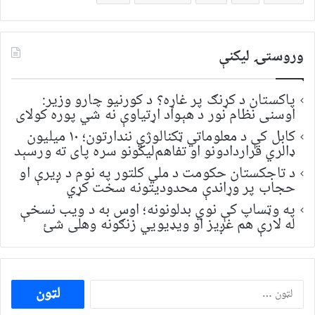
وروستۍ ليکنې
پاکستان د کړنګ پر غاړه؟ د کورنیو چارو وزیر:
اوسنی نظام نور د هېواد اړتیاوې نه شي پوره کولای
کابل کې د معلوماتي ټکنالوژي نندارتون؛ ۱۰ میلیون
ډالري قراردادونو او تفاهم‌لیکونو سره پای ته ورسېد
د تاجکستان حکومت د ملي کلتور په نوم د ږیرې او
حجاب پر وړاندې محدودیتونه سخت کړي
په وټساپ کې نوي بدلونونه؛ اوس به د ویب نسخې
له لارې هم غږیز او ویډیويي زنګونه وهلی شئ
ددی
لپاره