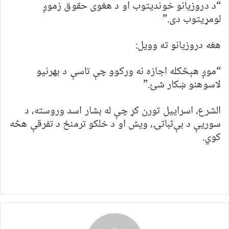
“د دروزیانو خوندیتوب او د هغوی حقوق زموږ
لومړیتوب دی.”
هغه دروزیانو ته وویل:
“موږ هېڅکله اجازه نه ‌ورکوو چې تاسې د بهرنیو
لاسوهنو ښکار شئ.”
الشرع، اسراییل تورن کړ چې له بشار اسد وروسته، د
سوریې د بې‌ثباتۍ، ویش او د خلکو ترمنځ د تفرقې هڅه
کوي.