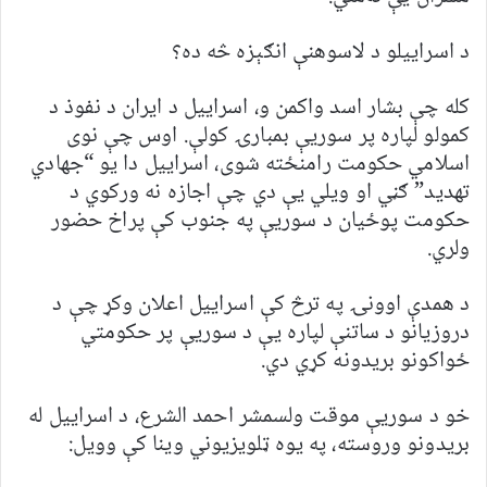
د اسراییلو د لاسوهنې انګېزه څه ده؟
کله چې بشار اسد واکمن و، اسراییل د ایران د نفوذ د
کمولو لپاره پر سوریې بمبارۍ کولې. اوس چې نوی
اسلامي حکومت رامنځته شوی، اسراییل دا یو “جهادي
تهدید” ګڼي او ویلي یې دي چې اجازه نه ‌ورکوي د
حکومت پوځیان د سوریې په جنوب کې پراخ حضور
ولري.
د همدې اوونۍ په ترڅ کې اسراییل اعلان وکړ چې د
دروزیانو د ساتنې لپاره یې د سوریې پر حکومتي
ځواکونو بریدونه کړي دي.
خو د سوریې موقت ولسمشر احمد الشرع، د اسراییل له
بریدونو وروسته، په یوه ټلویزیوني وینا کې وویل: