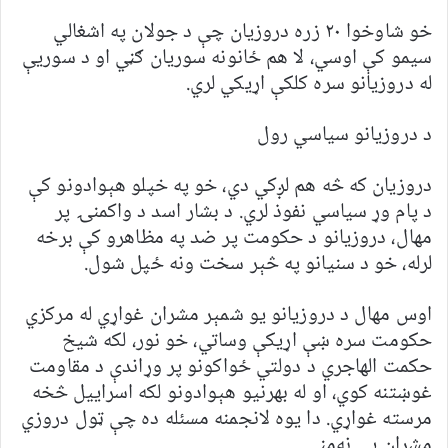
خو شاوخوا ۲۰ زره دروزیان چې د جولان په اشغالي
سیمو کې اوسي، لا هم ځانونه سوریان ګڼي او د سوریې
له دروزیانو سره کلکې اړیکي لري.
د دروزیانو سیاسي رول
دروزیان که څه هم لږکي دي، خو په خپلو هېوادونو کې
د پام وړ سیاسي نفوذ لري. د بشار اسد د واکمنۍ پر
مهال، دروزیانو د حکومت پر ‌ضد په مظاهرو کې برخه
لرله، خو د سنیانو په څېر سخت ونه ځپل شول.
اوس مهال د دروزیانو یو شمېر مشران غواړي له مرکزي
حکومت سره ښې اړیکې وساتي، خو نور، لکه شیخ
حکمت الهاجري د دولتي ځواکونو پر وړاندې د مقاومت
غوښتنه کوي، او له بهرنیو هېوادونو لکه اسراییل څخه
مرسته غواړي. دا یوه لانجمنه مسئله ده چې ټول دروزي
مشران یې نه‌مني.