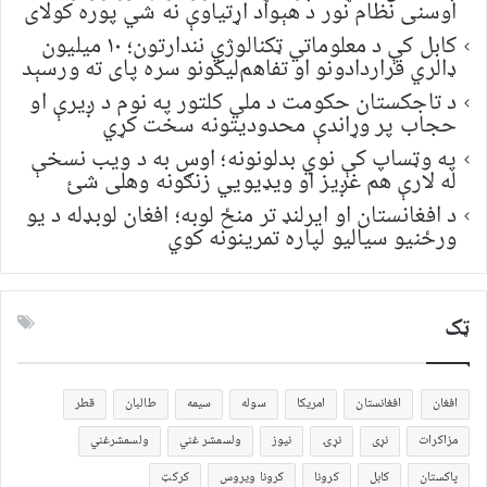
اوسنی نظام نور د هېواد اړتیاوې نه شي پوره کولای
کابل کې د معلوماتي ټکنالوژي نندارتون؛ ۱۰ میلیون
ډالري قراردادونو او تفاهم‌لیکونو سره پای ته ورسېد
د تاجکستان حکومت د ملي کلتور په نوم د ږیرې او
حجاب پر وړاندې محدودیتونه سخت کړي
په وټساپ کې نوي بدلونونه؛ اوس به د ویب نسخې
له لارې هم غږیز او ویډیويي زنګونه وهلی شئ
د افغانستان او ایرلنډ تر منځ لوبه؛ افغان لوبډله د یو
ورځنیو سیالیو لپاره تمرینونه کوي
ټک
افغان
افغانستان
امریکا
سوله
سیمه
طالبان
قطر
مزاکرات
نړی
نړۍ
نیوز
ولسمشر غني
ولسمشرغني
پاکستان
کابل
کرونا
کرونا ویروس
کرکټ