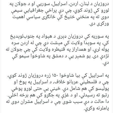
دروزیان د لبنان، اردن، اسراییل، سوریې او د جولان په
لوړو کې ژوند کوي، چې دې پراخې جغرافیایي سیمې
دوی ته په منځني ختیځ کې ځانګړی سیاسي اهمیت
ورکړی دی.
په سوریه کې دروزیان ډېری د هېواد په جنوب‌لوېدیځ
کې، په سوېدا ولایت کې مېشت دي چې له اردن سره
پوله لري، او همداراز په قنیطره ولایت کې چې جولان ته
نژدې دی. یو شمېر یې د دمشق په شاوخوا سیمو کې
دي.
په اسراییل کې بیا شاوخوا ۱۵۰ زره دروزیان ژوند کوي،
چې د فلسطیني عربانو خلاف، د اسراییل په پوځ او
پولیسو کې هم شامل دي. ځینې یې حتی لوړو پوځي
رتبو ته رسیدلي، او د غزې په جګړو کې هم برخه اخلي.
دا حالت د دې سبب شوی چې د اسراییل مشران دوی ته
پاملرنه وکړي.