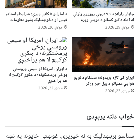
جاپان زلزله؛ د ۷.۱ درجې زورورې زلزلې
د اماراتو ۵ کلنې ویزې؛ شرایط، اسناد،
له امله د ګڼو کسانو د مړینې وېره
فیس او د غوښتنلیک بشپړ معلومات
جولای 29, 2026
جولای 26, 2026
د ایران، امریکا او سیمې وروستي
پوځي پرمختګونه؛ د جګړې کړکېچ لا
ایران کې تازه بریدونه؛ سنتکام د نویو
هم پراخېږي
هوايي عملیاتو د پیل خبر ورکړ
جولای 22, 2026
جولای 23, 2026
ځواب دلته پرېږدئ
ستاسو برېښناليک به نه خپريږي.
غوښتى ځایونه په نښه