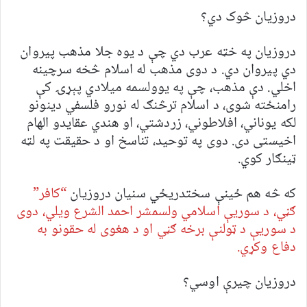
دروزیان څوک دي؟
دروزیان په خټه عرب دي چې د یوه جلا مذهب پیروان
دي پیروان دي. د دوی مذهب له اسلام څخه سرچینه
اخلي. دې مذهب، چې په یوولسمه میلادي پېړۍ کې
رامنځته شوی، د اسلام ترڅنګ له نورو فلسفي دینونو
لکه یوناني، افلاطوني، زردشتي، او هندي عقایدو الهام
اخیستی دی. دوی په توحید، تناسخ او د حقیقت په لټه
ټینګار کوي.
که څه هم ځینې سختدریځي سنيان دروزیان
“کافر”
ګڼي، د سوریې اسلامي ولسمشر احمد الشرع ویلي، دوی
د سوریې د ټولنې برخه ګڼي او د هغوی له حقونو به
دفاع وکړي.
دروزیان چیرې اوسي؟