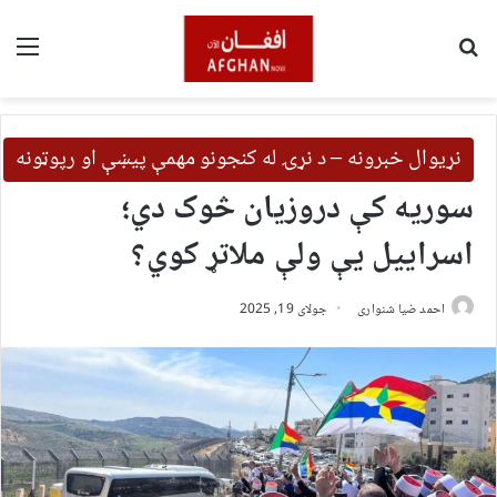
لټون
مین
نړیوال خبرونه – د نړۍ له کنجونو مهمې پیښې او رپوټونه
سوریه کې دروزیان څوک دي؛
اسراییل یې ولې ملاتړ کوي؟
احمد ضیا شنواری
جولای 19, 2025