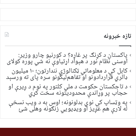
لټون:
تازه خبرونه
پاکستان د کړنګ پر غاړه؟ د کورنیو چارو وزیر:
اوسنی نظام نور د هېواد اړتیاوې نه شي پوره کولای
کابل کې د معلوماتي ټکنالوژي نندارتون؛ ۱۰ میلیون
ډالري قراردادونو او تفاهم‌لیکونو سره پای ته ورسېد
د تاجکستان حکومت د ملي کلتور په نوم د ږیرې او
حجاب پر وړاندې محدودیتونه سخت کړي
په وټساپ کې نوي بدلونونه؛ اوس به د ویب نسخې
له لارې هم غږیز او ویډیويي زنګونه وهلی شئ