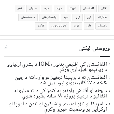
افغان
افغانستان
امریکا
سوله
سیمه
طالبان
قطر
مزاکرات
نړی
نړۍ
نیوز
ولسمشر غني
ولسمشرغني
پاکستان
کابل
کرونا
کرونا ویروس
کرکټ
وروستۍ ليکنې
افغانستان کې اقلیمي بدلون؛ IOM د بشري اړتیاوو
د زیاتېدو خبرداری ورکړ
افغانستان ته د برېښنا تجهیزاتو واردات؛ د چین
څخه د ۲۷ کانټینرونو لېږد پیل شو
د چغه او آقتاش پلونه؛ په کندز کې د ۱۲ میلیونه
افغانیو د ترمیم پروژه ۸۷ سلنه بشپړه شوې
د امریکا او ناټو امنیت؛ واشنګټن او لندن د اروپا او
اوکراین پر وضعیت خبرې وکړې