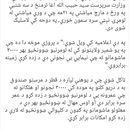
وزارت سرپرست سید حبیب الله اغا ترمنځ د سه شنبې
په ورځ د مارچ مياشتې په ۲۱مه چې د وري مياشتې له
لومړۍ نېټې سره سمون خوري، په دوحه کې لاسلیک
شوی دی.
په دې اعلامیه کې ویل شوي:” د پروژې موخه دا ده چې
په یو شمېر ولایتونو کې له لومړنیو ښوونځیو بهر ۳۰۰۰۰
ماشومانو ته چې نیمايي یې نجوني دي د زده کړې زمينه
برابروي.”
ټاکل شوې چې د پوهنې لپاره د قطر د مرستو صندوق
به د دریو کلنو په موده کې ۳۰۰۰۰ نجونو او هلکانو ته
چې عمرونه یې د لومړنیو ښوونځیو د زده کړو د عمر
سره برابر دي او اوس مهال له ښوونځیو بهر دي د
معلولو ماشومانو په ګډون د کلیوالي ښوونځیو له لارې د
زده کړو امکانات برابر کړي.