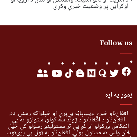
د امریکا او ناټو امنیت؛ واشنګټن او لندن د اروپا او
اوکراین پر وضعیت خبرې وکړې
Follow us
زموږ په اړه
افغان‌ناو خبري ویب‌پاڼه بې‌پرې او خپلواکه رسنۍ ده.
افغان‌ناو د افغانانو د ژوند ښه کولو، ستونزو ته یې
انعکاس ورکولو او غږ یې تر مسئولینو رسولو کې خپل
ځان ولس ته مسئول بولي. افغان‌ناو په ټول بې پرې‌توب