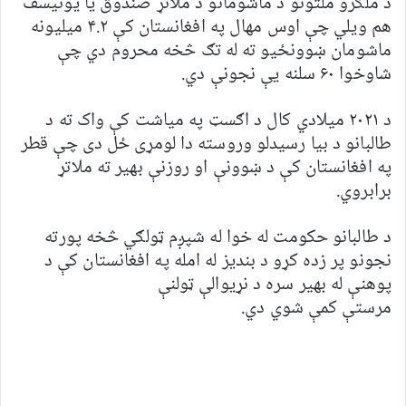
د ملګرو ملتونو د ماشومانو د ملاتړ صندوق یا یونیسف
هم ویلي چې اوس مهال په افغانستان کې ۴.۲ میلیونه
ماشومان ښوونځيو ته له تګ څخه محروم دي چې
شاوخوا ۶۰ سلنه یې نجونې دي.
د ۲۰۲۱ میلادي کال د اګسټ په میاشت کې واک ته د
طالبانو د بیا رسیدلو وروسته دا لومړی ځل دی چې قطر
په افغانستان کې د ښوونې او روزنې بهیر ته ملاتړ
برابروي.
د طالبانو حکومت له خوا له شپږم ټولګي څخه پورته
نجونو پر زده کړو د بندیز له امله په افغانستان کې د
پوهنې له بهیر سره د نړیوالې ټولنې
مرستې کمې شوي دي.