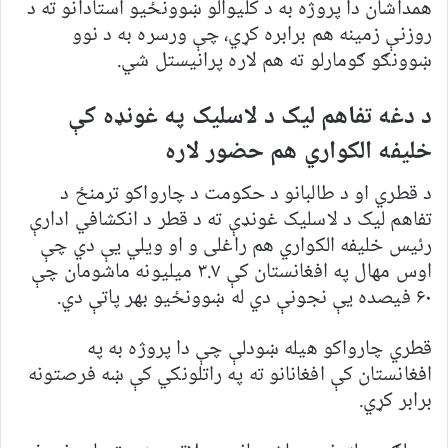
همداشان دا پروژه به د کلیوالو ښوونځیو استادانو ته د
روزنې زمینه هم برابره کړي، چې ورسره به د نوو
ښوونګو ګومارلو ته هم لاره پرانیستل شي.
د دغه تفاهم ليک د لاسليک په غونډه کې
خليفه الکواري هم حضور لاره
د قطري او د طالبانو د حکومت د چارواکو ترمنځ د
تفاهم لیک د لاسلیک غونډې ته د قطر د انکشافي ادارې
رئیس خلیفه الکواري هم راغلی و او ویلي یې دي چې
اوس مهال په افغانستان کې ۳.۷ میلیونه ماشومان چې
۶۰ فیصده یې نجونې دي له ښوونځیو بهر پاتې دي.
قطري چارواکو هیله ښودلې چې دا پروژه به په
افغانستان کې افغانانو ته په راتلونکي کې ښه فرصتونه
برابر کړي.