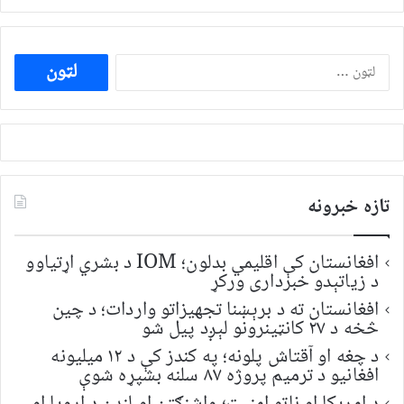
ددی
لپاره
لټون:
تازه خبرونه
افغانستان کې اقلیمي بدلون؛ IOM د بشري اړتیاوو
د زیاتېدو خبرداری ورکړ
افغانستان ته د برېښنا تجهیزاتو واردات؛ د چین
څخه د ۲۷ کانټینرونو لېږد پیل شو
د چغه او آقتاش پلونه؛ په کندز کې د ۱۲ میلیونه
افغانیو د ترمیم پروژه ۸۷ سلنه بشپړه شوې