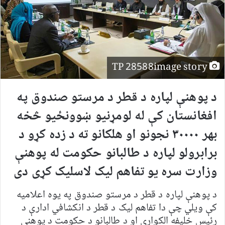
TP 28588image story
د پوهنې لپاره د قطر د مرستو صندوق
په
افغانستان کې له لومړنیو ښوونځیو څخه
بهر
۳۰۰۰۰
نجونو او هلکانو ته د زده کړو د
برابرولو لپاره د طالبانو حکومت
له
پوهنې
وزارت سره یو تفاهم لیک لاسلیک کړی دی
د پوهنې لپاره د قطر د مرستو صندوق په یوه اعلامیه
کې ویلي چې دا تفاهم لیک د قطر د انکشافي ادارې د
رئیس خلیفه الکواري او د طالبانو د حکومت د پوهنې