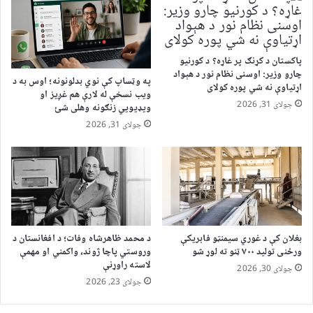
پاکستان د کړنګ پر غاړه؟ د کورنیو
چارو وزیر: اوسنی نظام نور د هېواد
په وټساپ کې نوي بدلونونه؛ اوس به د
اړتیاوې نه شي پوره کولای
ویب نسخې له لارې هم غږیز او
جولای 31, 2026
ویډیويي زنګونه وهلی شئ
جولای 31, 2026
بغلان کې د غوري سیمنټو فابریکې
د محمد ظاهرشاه وفات؛ د افغانستان د
ورځنی تولید ۷۰۰ ټنو ته لوړ شو
وروستي پاچا ژوند، واکمني او مهمې
لاسته راوړنې
جولای 30, 2026
جولای 23, 2026