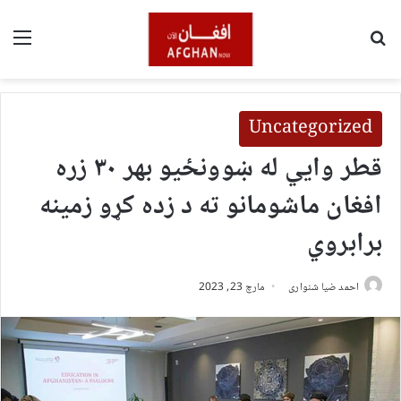
لټون
مین
Uncategorized
قطر وايي له ښوونځیو بهر ۳۰ زره
افغان ماشومانو ته د زده کړو زمینه
برابروي
احمد ضیا شنواری
مارچ 23, 2023