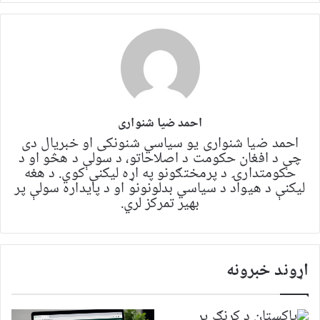
احمد ضیا شنواری
احمد ضیا شنواری یو سياسي شنونکی او خبریال دی
چې د افغان حکومت د اصلاحاتو، د سولې د هڅو او د
حکومتدارۍ د پرمختګونو په اړه لیکنې کوي. د هغه
لیکنې د هیواد د سیاسي بدلونونو او د پایداره سولې پر
بهیر تمرکز لري.
اړوند خبرونه