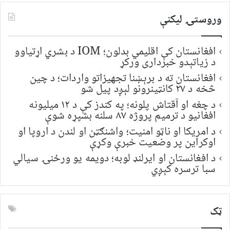
وروستۍ ليکنې
افغانستان کې اقلیمي بدلون؛ IOM د بشري اړتیاوو
د زیاتېدو خبرداری ورکړ
افغانستان ته د برېښنا تجهیزاتو واردات؛ د چین
څخه د ۲۷ کانټینرونو لېږد پیل شو
د چغه او آقتاش پلونه؛ په کندز کې د ۱۲ میلیونه
افغانیو د ترمیم پروژه ۸۷ سلنه بشپړه شوې
د امریکا او ناټو امنیت؛ واشنګټن او لندن د اروپا او
اوکراین پر وضعیت خبرې وکړې
د افغانستان او ایرلنډ لوبه؛ دویمه یو ورځنۍ سیالي
سبا ترسره کېږي
ټک