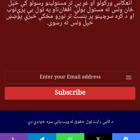
انعکاس ورکولو او غږ یې تر مسئولینو رسولو کې خپل
ځان ولس ته مسئول بولي. افغان‌ناو په ټول بې پرې‌توب
او د کره سرچینو پر بنسټ تر نورو مخکې خبري پوښښ
خپل ولس ته رسوي.
Enter
your
Email
address
د کاپي رایټ ټول حقوق له ویب‌پاڼې سره خوندي دي.