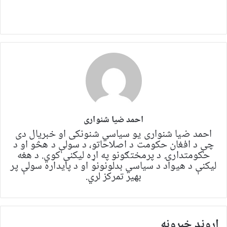
احمد ضیا شنواری
احمد ضیا شنواری یو سياسي شنونکی او خبریال دی
چې د افغان حکومت د اصلاحاتو، د سولې د هڅو او د
حکومتدارۍ د پرمختګونو په اړه لیکنې کوي. د هغه
لیکنې د هیواد د سیاسي بدلونونو او د پایداره سولې پر
بهیر تمرکز لري.
اړوند خبرونه