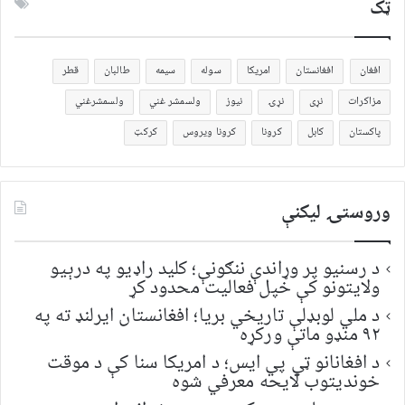
ټک
افغان
افغانستان
امریکا
سوله
سیمه
طالبان
قطر
مزاکرات
نړی
نړۍ
نیوز
ولسمشر غني
ولسمشرغني
پاکستان
کابل
کرونا
کرونا ویروس
کرکټ
وروستۍ ليکنې
د رسنیو پر وړاندې ننګونې؛ کلید راډیو په درېیو
ولایتونو کې خپل فعالیت محدود کړ
د ملي لوبډلې تاریخي بریا؛ افغانستان ایرلنډ ته په
۹۲ منډو ماتې ورکړه
د افغانانو ټي پي ایس؛ د امریکا سنا کې د موقت
خونديتوب لایحه معرفي شوه