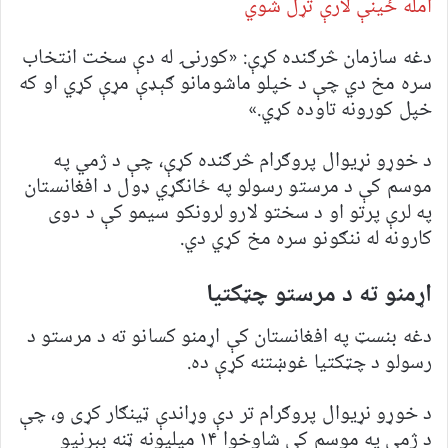
امله ځینې لارې تړل شوي
دغه سازمان څرګنده کړې: «کورنۍ له دې سخت انتخاب
سره مخ دي چې د خپلو ماشومانو ګېډې مړې کړي او که
خپل کورونه تاوده کړي.»
د خوړو نړيوال پروګرام څرګنده کړې، چې د ژمي په
موسم کې د مرستو رسولو په ځانګړي ډول د افغانستان
په لرې پرتو او د سختو لارو لرونکو سيمو کې د دوى
کارونه له ننګونو سره مخ کړي دي.
اړمنو ته د مرستو چټکتیا
دغه بنسټ په افغانستان کې اړمنو کسانو ته د مرستو د
رسولو د چټکتیا غوښتنه کړې ده.
د خوړو نړیوال پروګرام تر دې وړاندې ټینګار کړی و، چې
د ژمي په موسم کې شاوخوا ۱۴ میلیونه ټنه بېړنیو