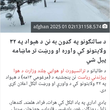
afghan 2025 01 02t131158.574
د سالنګونو په ګډون به نن د هېواد په ۳۲
ولایتونو کې واوره او ورښت تر ماښامه
پیل شي
د طالبانو د
ترانسپورت او هوایي چلند وزارت د هوا
پېژندنې ریاست
نن پنجشنبه د (مرغومي ۱۳مه) د هېواد
په ۳۲ ولابتونو کې د واورې او ورښت اټکل اعلان کړی
دی.
یادې ادارې په یاد اټکل کې هرات، فراه، هلمند، کندهار،
زابل، روزګان، غور، بادغیس، فاریاب، جوزجان، سرپل،