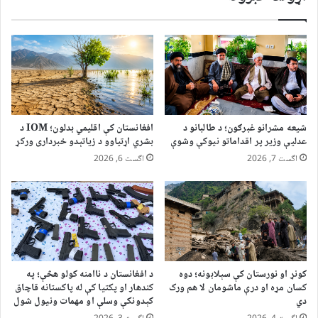
شیعه مشرانو غبرګون؛ د طالبانو د
افغانستان کې اقلیمي بدلون؛ IOM د
عدلیې وزیر پر اقداماتو نیوکې وشوې
بشري اړتیاوو د زیاتېدو خبرداری ورکړ
اگست 7, 2026
اگست 6, 2026
کونړ او نورستان کې سېلابونه؛ دوه
د افغانستان د ناامنه کولو هڅې؛ په
کسان مړه او درې ماشومان لا هم ورک
کندهار او پکتیا کې له پاکستانه قاچاق
دي
کېدونکې وسلې او مهمات ونیول شول