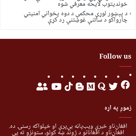
خونديتوب لایحه معرفي شوه
د پېښور لوړې محکمې د دوه پخواني امنیتي
چارواکو د ساتنې غوښتنې رد کړې
Follow us
زموږ په اړه
افغان‌ناو خبري ویب‌پاڼه بې‌پرې او خپلواکه رسنۍ ده.
افغان‌ناو د افغانانو د ژوند ښه کولو، ستونزو ته یې