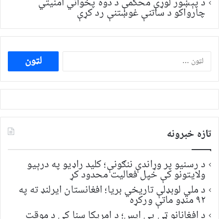
د پېښور لوړې محکمې د دوه پخواني امنیتي
چارواکو د ساتنې غوښتنې رد کړې
ددی
لپاره
لټون:
تازه خبرونه
د رسنیو پر وړاندې ننګونې؛ کلید راډیو په درېیو
ولایتونو کې خپل فعالیت محدود کړ
د ملي لوبډلې تاریخي بریا؛ افغانستان ایرلنډ ته په
۹۲ منډو ماتې ورکړه
د افغانانو ټي پي ایس؛ د امریکا سنا کې د موقت