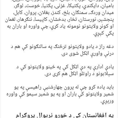
بامیان، دایکنډي، پکتیکا، غزنی، پکتیا، خوست، لوګر،
میدان وردګ، سمنګان، بلخ، کندز، بغلان، پروان، کابل،
پنجشېر، نورستان، تخار، بدخشان، کاپیسا، ننګرهار، لغمان
او کونړ ولايتونو نومونه یاد کړي، چې واوره او باران به
پکې کېږي.
دغه راز د یادو ولایتونو ترڅنګ په سالنګونو کې هم د
درنې واورې اټکل شوی دی.
یادې ادارې په دې اټکل کې په ځینو ولایتونو کې د
سېلابونو د راوتلو اټکل هم کړی دی.
باید یاده کړو چې له پرون چهارشنبې راهیسې په یو
شمیر ولایتونو کې باران او په یو شمیر سیمو کې واوره
ورېږي.
په افغانستان کې د خوړو نړیوال پروګرام