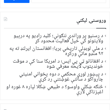
لپاره
لټون:
وروستۍ ليکنې
د رسنیو پر وړاندې ننګونې؛ کلید راډیو په درېیو
ولایتونو کې خپل فعالیت محدود کړ
د ملي لوبډلې تاریخي بریا؛ افغانستان ایرلنډ ته په
۹۲ منډو ماتې ورکړه
د افغانانو ټي پي ایس؛ د امریکا سنا کې د موقت
خونديتوب لایحه معرفي شوه
د پېښور لوړې محکمې د دوه پخواني امنیتي
چارواکو د ساتنې غوښتنې رد کړې
څنګه ښکلي واوسو؟ د طبیعي ښکلا لپاره ۸ غوره او
اغېزناکې لارې