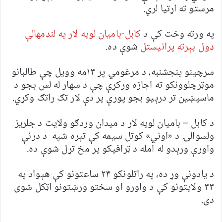
مرستو ته اړتیا لري.
په ورته وخت کې د
کابل-بامیان لویه لار په لنډمهالې
ډول بېرته پرانیستل
شوې ده.
سرچینو پنجشنبه، د مرغومي پر ۱۳مه وویل چې طالبانو
موټرچلوونکو ته اجازه ورکړې چې د سهار له لس بجو د
ماسپښین تر درېیو بجو پورې پر دې لار تګ راتګ وکړي.
د کابل – باميان لويه لار د ميدان وردګو ولايت د جلريز
ولسوالۍ د «اوني» کوتل سيمه کې تېره شپه د درنې
واورې ورېدو له امله د ټرافيکو پر مخ تړل شوې ده.
د یادونې وړ ده، په راتلونکو ۲۴ ساعتونو کې هېواد په
٣٣ ولايتونو کې د واورو او سختو ورښتونو اټکل شوى
دى.