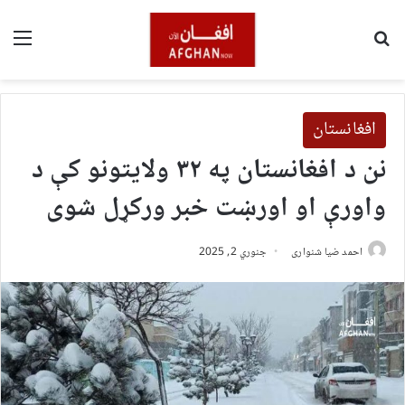
لټون
مین
افغانستان
نن د افغانستان په ۳۲ ولایتونو کې د
واورې او اورښت خبر ورکړل شوی
احمد ضیا شنواری
جنوري 2, 2025