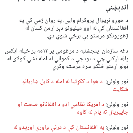
اندېښنې
د خوړو نړیوال پروګرام وایی، په روان ژمي کې په
افغانستان کې له اوو میلیونو ډېر اړمن کسان له
ژغورونکو مرستو بې برخې شوي دي.
دغه سازمان پنجشنبه د مرغومي پر ۱۳مه پر خپله اېکس
پاڼه لیکلي چې د بودجې د کموالي له امله نشي کولای له
ټولو اړمنو خلکو سره مرسته وکړي.
نور ولولئ:
د هوا د ککړتیا له امله د کابل ښاریانو
شکایت
نور ولولئ:
د امریکا نظامي اډو د افغانانو صحت او
چاپیریال ته پام نه کاوه
نور ولولئ:
په افغانستان کې د درنې واورې اورېدو له