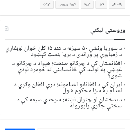
پاکستان
کابل
کرونا
کرونا ویروس
کرکټ
وروستۍ ليکنې
د سوریا ونشي ۵۰ سیزه؛ د هند ۱۵ کلن ځوان لوبغاړي
د زمبابوې پر وړاندې د بریا بنسټ کېښود
افغانستان کې د چرګانو صنعت؛ هېواد د چرګانو د
غوښې په تولید کې ځانبساینې ته څومره نږدې
شوی؟
ایران کې د افغانانو اعدامونه؛ درې افغان وګړي د
اعدام په سزا محکوم شول
د بدخشان او چترال نښته؛ سرحدي سیمه کې د
سختې جګړې راپورونه