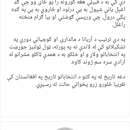
دې کې به د قبيلې هغه کورونه را يو ځای وو چې ګډ
اغېل يانې شپول به يې درلود او څاروي به يې په ګډه
پکې درول. چې ورپسې ګوشتي او بيا ګرام منځته
راغلل.
په دې ترتيب د آريانا د مالدارۍ او کوچياني دورې په
تشکیلاتو کې له لاندې نه په پورته، ټول ټولنيز جوړښت
په انتخاباتو ولاړ و او خلکو به د همدې ټاکلو مشرانو له
ارادې سره سم ژوند کاوه.
دغه تاريخ ته په کتو د انتخاباتو تاريخ په افغانستان کې
تقريبا څلورو زرو پخواني حالت ته رسيږي.