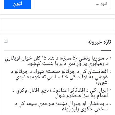
ددی
لپاره
لټون:
تازه خبرونه
د سوریا ونشي ۵۰ سیزه؛ د هند ۱۵ کلن ځوان لوبغاړي
د زمبابوې پر وړاندې د بریا بنسټ کېښود
افغانستان کې د چرګانو صنعت؛ هېواد د چرګانو د
غوښې په تولید کې ځانبساینې ته څومره نږدې
شوی؟
ایران کې د افغانانو اعدامونه؛ درې افغان وګړي د
اعدام په سزا محکوم شول
د بدخشان او چترال نښته؛ سرحدي سیمه کې د
سختې جګړې راپورونه