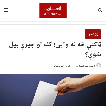
لټون
مین
روغتیا
ټاکنې څه ته وایي؛ کله او چیرې پیل
شوې؟
احمد ضیا شنواری
اپریل 9, 2023