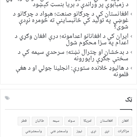
د زمبابوې پر وړاندې د بریا بنسټ کېښود
افغانستان کې د چرګانو صنعت؛ هېواد د چرګانو د
غوښې په تولید کې ځانبساینې ته څومره نږدې
شوی؟
ایران کې د افغانانو اعدامونه؛ درې افغان وګړي د
اعدام په سزا محکوم شول
د بدخشان او چترال نښته؛ سرحدي سیمه کې د
سختې جګړې راپورونه
د هالیوډ ځلانده ستورې: انجلینا جولي او د هغې
فلمونه
ټک
افغان
افغانستان
امریکا
سوله
سیمه
طالبان
قطر
مزاکرات
نړی
نړۍ
نیوز
ولسمشر غني
ولسمشرغني