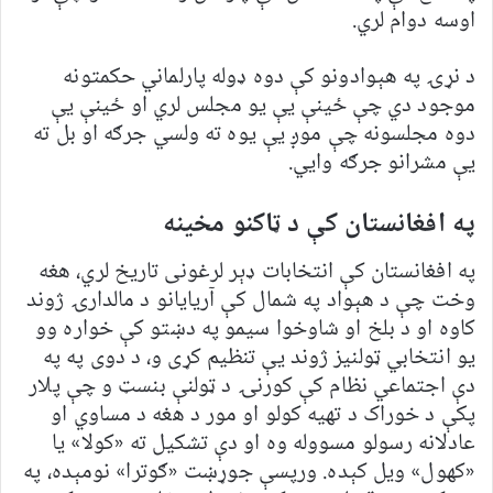
اوسه دوام لري.
د نړۍ په هېوادونو کې دوه ډوله پارلماني حکمتونه
موجود دي چې ځينې يې يو مجلس لري او ځينې يې
دوه مجلسونه چې موږ یې يوه ته ولسي جرګه او بل ته
يې مشرانو جرګه وايي.
په افغانستان کې د ټاکنو مخینه
په افغانستان کې انتخابات ډېر لرغونی تاريخ لري، هغه
وخت چې د هېواد په شمال کې آريايانو د مالدارۍ ژوند
کاوه او د بلخ او شاوخوا سيمو په دښتو کې خواره وو
يو انتخابي ټولنيز ژوند يې تنظيم کړی و، د دوی په په
دې اجتماعي نظام کې کورنۍ د ټولنې بنسټ و چې پلار
پکې د خوراک د تهیه کولو او مور د هغه د مساوي او
عادلانه رسولو مسووله وه او دې تشکيل ته «کولا» يا
«کهول» ويل کېده. ورپسې جوړښت «ګوترا» نومېده، په