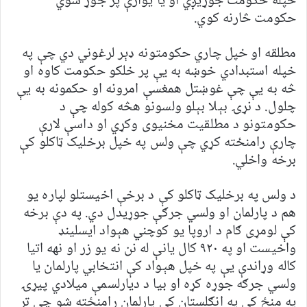
خپله حکومت جوړيږي او يا يوازې پر جوړ شوي
حکومت څارنه کوي.
مطلقه او خپل چاري حکومتونه ډېر لرغوني دي چې په
خپله استبدادي خوښه به يې پر خلکو حکومت کاوه او
څه به يې چې غوښتل همغسې امرونه او حکمونه به يې
چلول. د نړۍ بېلا بېلو ولسونو هڅه کوله چې د
حکومتونو د مطلقيت مخنيوی وکړي او داسې لارې
چارې رامنځته کړي چې ولس په خپل برخليک ټاکلو کې
برخه واخلي.
د ولس په برخليک ټاکلو کې د برخې اخيستلو لپاره يو
هم د پارلمان او ولسي جرګې جوړيدل دي. په دې برخه
کې لومړی ګام د اروپا يو کوچني هېواد ایسلینډ
واخيست او په ۹۲۰ کال يانې له نن نه يو زر او نهه اتيا
کاله وړاندې يې په خپل هېواد کې انتخابي پارلمان يا
ولسي جرګه جوړه کړه او بيا د ديارلسمې ميلادي پيړۍ
په منځ کې په انګلستان کې پارلمان رامنځته شو چې تر