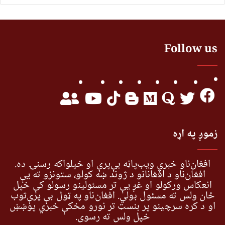
Follow us
زموږ په اړه
افغان‌ناو خبري ویب‌پاڼه بې‌پرې او خپلواکه رسنۍ ده.
افغان‌ناو د افغانانو د ژوند ښه کولو، ستونزو ته یې
انعکاس ورکولو او غږ یې تر مسئولینو رسولو کې خپل
ځان ولس ته مسئول بولي. افغان‌ناو په ټول بې پرې‌توب
او د کره سرچینو پر بنسټ تر نورو مخکې خبري پوښښ
خپل ولس ته رسوي.