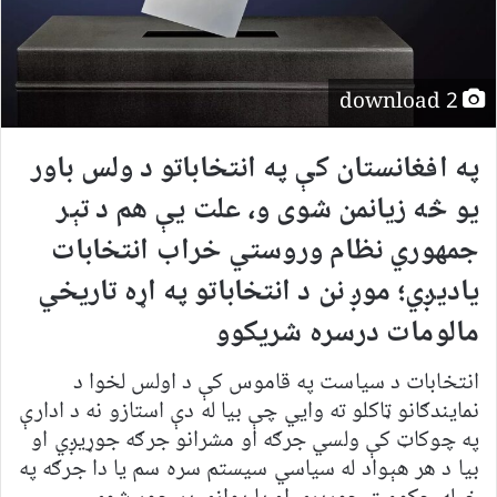
download 2
په افغانستان کې په انتخاباتو د ولس باور
يو څه زيانمن شوی
و،
علت يې هم د تېر
جمهوري نظام وروستي خراب انتخابات
ياديږي؛ موږ نن د انتخاباتو په اړه تاريخي
مالومات درسره شريکوو
انتخابات د سياست په قاموس کې د اولس لخوا د
نمايندګانو ټاکلو ته وايي چې بيا له دې استازو نه د ادارې
په چوکاټ کې ولسي جرګه او مشرانو جرګه جوړيږي او
بيا د هر هېواد له سياسي سيستم سره سم يا دا جرګه په