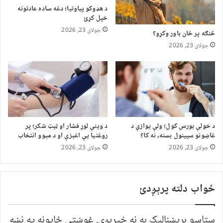
د هډوکو پیاوتیا؛ دغه ساده عادتونه
خپل کړئ
جولای 23, 2026
څنګه پر ځان باور وکړو؟
جولای 23, 2026
د خولې بورس کول؛ ولې یوازې د
د وینې لوړ فشار او ټیټ شکر؛ پر
غاښونو سپینول بسنه، نه کا؟
روغتیا یې اغېزې او د مېوو انتخاب
جولای 23, 2026
جولای 23, 2026
ځواب دلته پرېږدئ
ستاسو برېښناليک به نه خپريږي.
غوښتى ځایونه په نښه