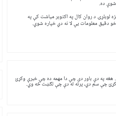
شوې ده.
 لوبلړۍ د روان کال په اکتوبر میاشت کې په
خو دقیق معلومات یې لا نه دي خپاره شوي
.
هغه په ​​​​دې باور دی چې دا مهمه ده چې خبرې وکړئ
 وکړئ چې سم دي، پرته له دې چې لګښت څه وي.