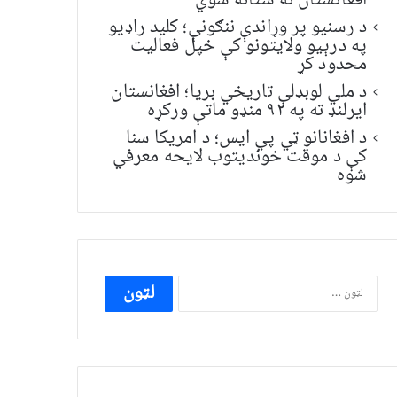
افغانستان ته ستانه شوي
د رسنیو پر وړاندې ننګونې؛ کلید راډیو
په درېیو ولایتونو کې خپل فعالیت
محدود کړ
د ملي لوبډلې تاریخي بریا؛ افغانستان
ایرلنډ ته په ۹۲ منډو ماتې ورکړه
د افغانانو ټي پي ایس؛ د امریکا سنا
کې د موقت خونديتوب لایحه معرفي
شوه
ددی
لپاره
لټون: