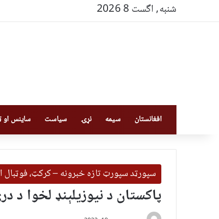
شنبه, اگست 8 2026
افغانستان
سیمه
نړۍ
سیاست
ساینس او ټې
سپورټد سپورټ تازه خبرونه – کرکټ، فوټبال ا
پاکستان د نیوزیلېنډ لخوا د در