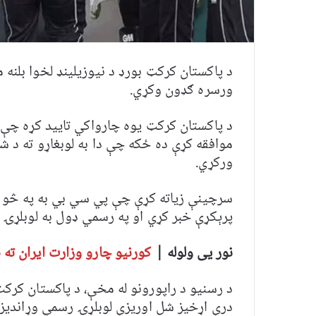
د پاکستان کرکټ بورډ د نیوزیلینډ لخوا بلنه 
ورسره ګډون وکړي.
د پاکستان کرکټ یوه چارواکي تایید کړه چې پ
موافقه کړې ده ځکه چې دا به لوبغاړو ته د ش
ورکړي.
سرچينې زياته کړې چې پي سي بي به په څو و
پرېکړې خبر کړي او په رسمي ډول به لوبلړۍ ک
نور یی ولوله |
کورنیو چارو وزارت ایران ته ن
د رسنیو د راپورونو له مخې، د پاکستان کرکټ 
درې اړخیز شل اوریزې لوبلړۍ رسمي وړاندیز ت