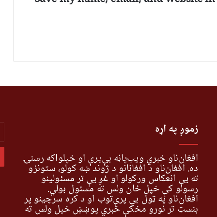
r
زموږ په اړه
r
l
s
افغان‌ناو خبري ویب‌پاڼه بې‌پرې او خپلواکه رسنۍ
ده. افغان‌ناو د افغانانو د ژوند ښه کولو، ستونزو
ته یې انعکاس ورکولو او غږ یې تر مسئولینو
رسولو کې خپل ځان ولس ته مسئول بولي.
افغان‌ناو په ټول بې پرې‌توب او د کره سرچینو پر
بنسټ تر نورو مخکې خبري پوښښ خپل ولس ته