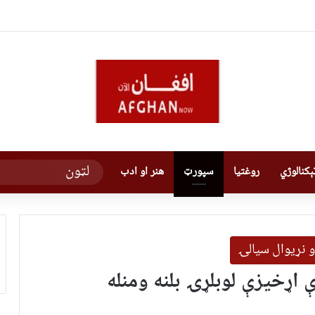
کنالوژي
روغتیا
سپورټ
هنر او ادب
و نړیوال سیالۍ
ې اړخیزې لوبلړۍ بلنه ومنله