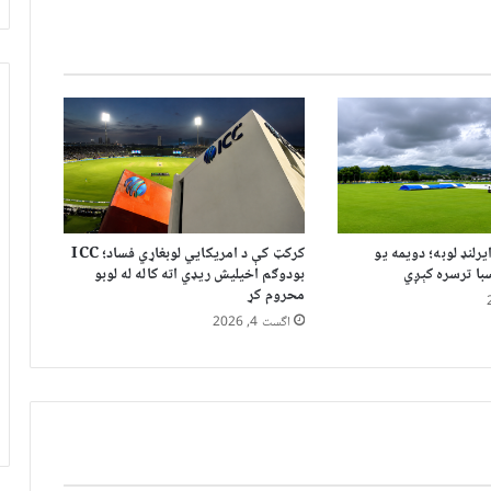
یرلنډ لوبه؛ دویمه یو
کرکټ کې د امریکايي لوبغاړي فساد؛ ICC
ا ترسره کېږي
بودوګم اخیلیش ریډي اته کاله له لوبو
محروم کړ
اگست 4, 2026