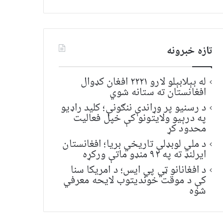
تازه خبرونه
له بېلابېلو لارو ۲۲۲۱ افغان کډوال
افغانستان ته ستانه شوي
د رسنیو پر وړاندې ننګونې؛ کلید راډیو
په درېیو ولایتونو کې خپل فعالیت
محدود کړ
د ملي لوبډلې تاریخي بریا؛ افغانستان
ایرلنډ ته په ۹۲ منډو ماتې ورکړه
د افغانانو ټي پي ایس؛ د امریکا سنا
کې د موقت خونديتوب لایحه معرفي
شوه