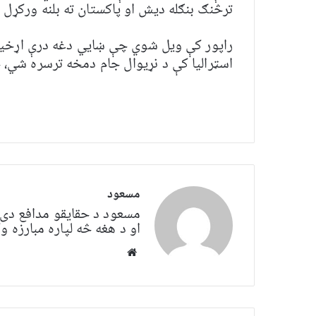
ترڅنګ بنګله دیش او پاکستان ته بلنه ورکړل 
راپور کې ویل شوي چې ښایي دغه درې اړخیزه
اسټرالیا کې د نړیوال جام دمخه ترسره شي، 
مسعود
مسعود د حقایقو مدافع دی. 
او د هغه څه لپاره مبارزه
Website