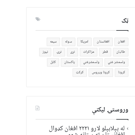
ټک
افغان
افغانستان
امریکا
سوله
سیمه
طالبان
قطر
مزاکرات
نړی
نړۍ
نیوز
ولسمشر غني
ولسمشرغني
پاکستان
کابل
کرونا
کرونا ویروس
کرکټ
وروستۍ ليکنې
له بېلابېلو لارو ۲۲۲۱ افغان کډوال