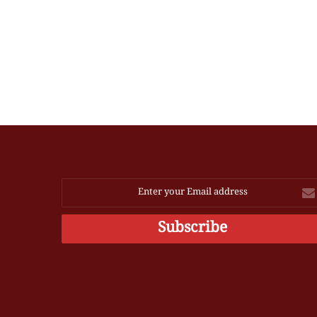
Ente
you
Emai
addres