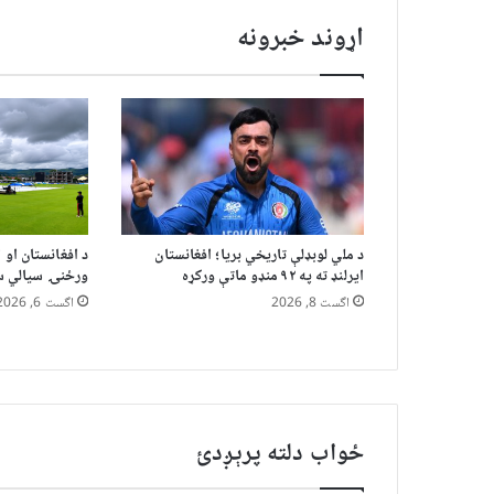
اړوند خبرونه
د ملي لوبډلې تاریخي بریا؛ افغانستان
د افغانستان او ا
ایرلنډ ته په ۹۲ منډو ماتې ورکړه
ورځنۍ سیالي سب
اگست 8, 2026
اگست 6, 2026
ځواب دلته پرېږدئ