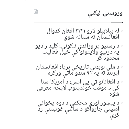
وروستۍ ليکنې
له بېلابېلو لارو ۲۲۲۱ افغان کډوال
افغانستان ته ستانه شوي
د رسنیو پر وړاندې ننګونې؛ کلید راډیو
په درېیو ولایتونو کې خپل فعالیت
محدود کړ
د ملي لوبډلې تاریخي بریا؛ افغانستان
ایرلنډ ته په ۹۲ منډو ماتې ورکړه
د افغانانو ټي پي ایس؛ د امریکا سنا
کې د موقت خونديتوب لایحه معرفي
شوه
د پېښور لوړې محکمې د دوه پخواني
امنیتي چارواکو د ساتنې غوښتنې رد
کړې