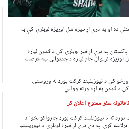
منلې ده او په درې اړخیزه شل اوریزه لوبلړۍ کې به
اکستان په درې اړخیز لوبلړۍ کې د ګډون لپاره
ل اوریزه نړیوال جام لپاره د چمتوالی ښه فرصت
رځو کې د نيوزيلېنډ کرکټ بورډ له وروستۍ
ې د ګډون په اړه ورته ووایي.
اقانونه سفر ممنوع اعلان کړ
بورډ ته د نیوزیلېنډ کرکټ بورډ چارواکو لخوا د
رلاسه کړی. په دې درې اړخیزه لوبلړۍ د نیوزیلېنډ