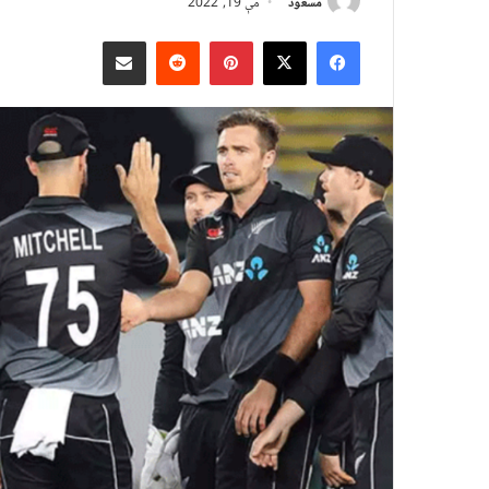
مسعود
مې 19, 2022
X
Facebook
Pinterest
Reddit
د بریښنالیک له لارې شریک کړئ