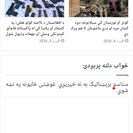
کونړ او نورستان کې سېلابونه؛ دوه
د افغانستان د ناامنه کولو هڅې؛ په
کسان مړه او درې ماشومان لا هم ورک
کندهار او پکتیا کې له پاکستانه قاچاق
دي
کېدونکې وسلې او مهمات ونیول شول
اگست 4, 2026
اگست 3, 2026
ځواب دلته پرېږدئ
ستاسو برېښناليک به نه خپريږي.
غوښتى ځایونه په نښه
شوي
*
څ
ر
گ
ن