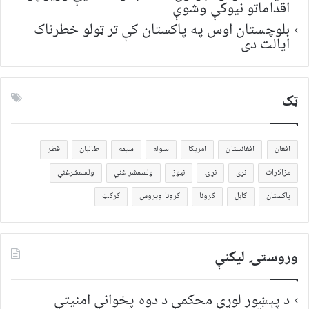
اقداماتو نیوکې وشوې
بلوچستان اوس په پاکستان کې تر ټولو خطرناک
ایالت دی
ټک
افغان
افغانستان
امریکا
سوله
سیمه
طالبان
قطر
مزاکرات
نړی
نړۍ
نیوز
ولسمشر غني
ولسمشرغني
پاکستان
کابل
کرونا
کرونا ویروس
کرکټ
وروستۍ ليکنې
د پېښور لوړې محکمې د دوه پخواني امنیتي