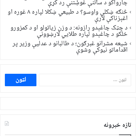
چارواکو د ساتنې غوښتنې رد کړې
څنګه ښکلي واوسو؟ د طبیعي ښکلا لپاره ۸ غوره او
اغېزناکې لارې
د چټک چاغېدو رازونه: د وزن زیاتولو او د کمزورو
خلکو د چاغېدو لپاره طلایي لارښوونې
شیعه مشرانو غبرګون؛ د طالبانو د عدلیې وزیر پر
اقداماتو نیوکې وشوې
ددی
لپاره
لټون:
تازه خبرونه