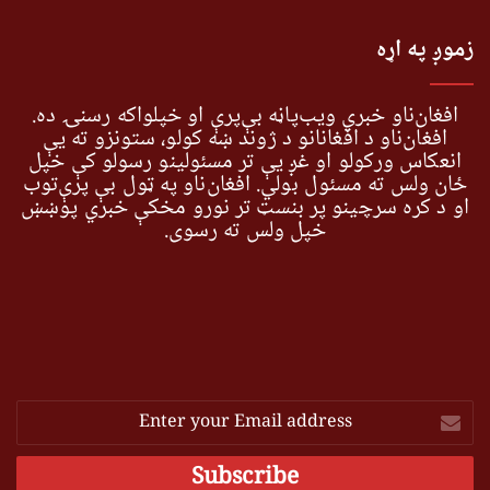
زموږ په اړه
افغان‌ناو خبري ویب‌پاڼه بې‌پرې او خپلواکه رسنۍ ده.
افغان‌ناو د افغانانو د ژوند ښه کولو، ستونزو ته یې
انعکاس ورکولو او غږ یې تر مسئولینو رسولو کې خپل
ځان ولس ته مسئول بولي. افغان‌ناو په ټول بې پرې‌توب
او د کره سرچینو پر بنسټ تر نورو مخکې خبري پوښښ
خپل ولس ته رسوي.
Enter
your
Email
address