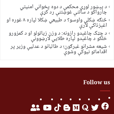
د پېښور لوړې محکمې د دوه پخواني امنیتي
چارواکو د ساتنې غوښتنې رد کړې
څنګه ښکلي واوسو؟ د طبیعي ښکلا لپاره ۸ غوره او
اغېزناکې لارې
د چټک چاغېدو رازونه: د وزن زیاتولو او د کمزورو
خلکو د چاغېدو لپاره طلایي لارښوونې
شیعه مشرانو غبرګون؛ د طالبانو د عدلیې وزیر پر
اقداماتو نیوکې وشوې
Follow us