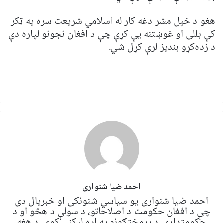
هغو د خپل مشر دغه کار له اسلامي شریعت سره په ټکر
کې بللی او غوښتنه یې کړې چې د افغان نجونو لپاره دې
د زده‌کړو بندیز لرې کړل شي.
احمد ضیا شنواری
احمد ضیا شنواری یو سياسي شنونکی او خبریال دی
چې د افغان حکومت د اصلاحاتو، د سولې د هڅو او د
حکومتدارۍ د پرمختګونو په اړه لیکنې کوي. د هغه