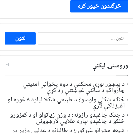
ددی
لپاره
لټون:
وروستۍ ليکنې
د پېښور لوړې محکمې د دوه پخواني امنیتي
چارواکو د ساتنې غوښتنې رد کړې
څنګه ښکلي واوسو؟ د طبیعي ښکلا لپاره ۸ غوره او
اغېزناکې لارې
د چټک چاغېدو رازونه: د وزن زیاتولو او د کمزورو
خلکو د چاغېدو لپاره طلایي لارښوونې
شیعه مشرانو غبرګون؛ د طالبانو د عدلیې وزیر پر