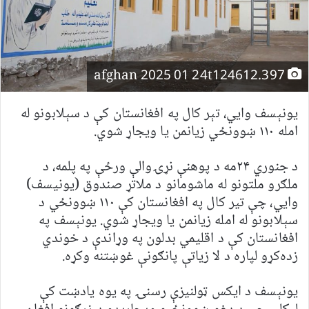
afghan 2025 01 24t124612.397
یونېسف وايي، تېر کال په افغانستان کې د سېلابونو له
امله ۱۱۰ ښوونځي زیانمن یا ویجاړ شوي.
د جنوري ۲۴مه د پوهنې نړۍوالې ورځې په پلمه، د
ملګرو ملتونو له ماشومانو د ملاتړ صندوق (یونیسف)
وايي، چې تیر کال په افغانستان کې ۱۱۰ ښوونځي د
سېلابونو له امله زیانمن یا ویجاړ شوي. یونېسف په
افغانستان کې د اقلیمي بدلون په وړاندې د خوندي
زده‌کړو لپاره د لا زیاتې پانګونې غوښتنه وکړه.
یونېسف د ایکس ټولنیزې رسنۍ په یوه یادښت کې