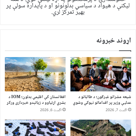
لیکنې د هیواد د سیاسي بدلونونو او د پایداره سولې پر
بهیر تمرکز لري.
اړوند خبرونه
شیعه مشرانو غبرګون؛ د طالبانو د
افغانستان کې اقلیمي بدلون؛ IOM د
عدلیې وزیر پر اقداماتو نیوکې وشوې
بشري اړتیاوو د زیاتېدو خبرداری ورکړ
اگست 7, 2026
اگست 6, 2026