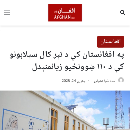
لټون
مین
افغانستان
په افغانستان کې د تېر کال سېلابونو
کې د ۱۱۰ ښوونځیو زیانمنېدل
احمد ضیا شنواری
جنوري 24, 2025