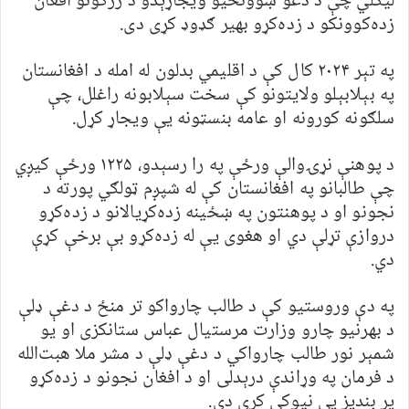
لیکلي چې د دغو ښوونځیو ویجاړېدو د زرګونو افغان
زده‌کوونکو د زده‌کړو بهیر ګډوډ کړی دی.
په تېر ۲۰۲۴ کال کې د اقلیمي بدلون له امله د افغانستان
په بېلابېلو ولایتونو کې سخت سېلابونه راغلل، چې
سلګونه کورونه او عامه بنسټونه یې ویجاړ کړل.
د پوهنې نړۍوالې ورځې په را رسېدو، ۱۲۲۵ ورځې کیږي
چې طالبانو په افغانستان کې له شپږم ټولګي پورته د
نجونو او د پوهنتون په ښځینه زده‌کړیالانو د زده‌کړو
دروازې تړلې دي او هغوی یې له زده‌کړو بې برخې کړې
دي.
په دې وروستیو کې د طالب چارواکو تر منځ د دغې ډلې
د بهرنیو چارو وزارت مرستیال عباس ستانکزی او یو
شمېر نور طالب چارواکي د دغې ډلې د مشر ملا هبت‌الله
د فرمان په وړاندې درېدلی او د افغان نجونو د زده‌کړو
پر بندیز یې نیوکې کړې دي.