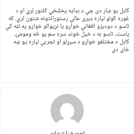
کابل یو ښار دی چې د بډایه پخلنځي کلتور لري او د
غوره کولو لپاره ډیری عالي رستورانتونه شتون لري. که
تاسو د دودیزو افغاني خواړو یا نړیوالو خواړو په لټه کې
یاست، تاسو به د خپل خوند سره سم یو څه ومومئ.
کابل د مختلفو خواړو د سپړلو او تجربې لپاره یو ښه
ځای دی
احمد ضیا شنواری