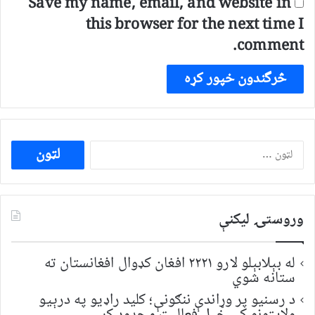
Save my name, email, and website in
this browser for the next time I
comment.
ددی
لپاره
لټون:
وروستۍ ليکنې
له بېلابېلو لارو ۲۲۲۱ افغان کډوال افغانستان ته
ستانه شوي
د رسنیو پر وړاندې ننګونې؛ کلید راډیو په درېیو
ولایتونو کې خپل فعالیت محدود کړ