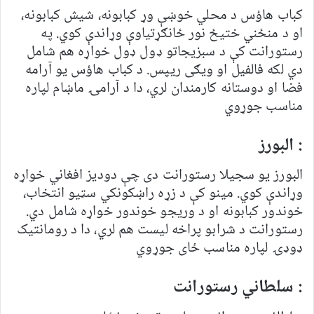
کباب هاؤس د محلي خوښې وړ کبابونه، شیش کبابونه،
او د منځني ختیځ نور ځانګړتیاوې وړاندې کوي. په
رستورانت کې د سبزیجاتو ډول ډول خواړه هم شامل
دي لکه فالفیل او ویګی ریپس. د کباب هاؤس یو آرامه
فضا او دوستانه کارمندان لري، دا د آرامۍ ماښام لپاره
مناسب جوړوي
: البورز
البورز یو سجیلا رستورانت دی چې دودیز افغاني خواړه
وړاندې کوي. مینو کې د زړه راښکونکي سټیو انتخاب،
خوندور کبابونه او د وریجو خوندور خواړه شامل دي.
رستورانت د شرابو پراخه لیست هم لري، دا د رومانتيک
ډوډۍ لپاره مناسب ځای جوړوي
: سلطاني رستورانت