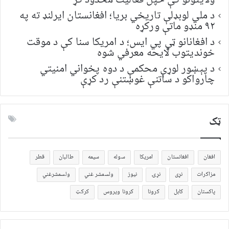
د ملي لوبډلې تاریخي بریا؛ افغانستان ایرلنډ ته په
۹۲ منډو ماتې ورکړه
د افغانانو ټي پي ایس؛ د امریکا سنا کې د موقت
خونديتوب لایحه معرفي شوه
د پېښور لوړې محکمې د دوه پخواني امنیتي
چارواکو د ساتنې غوښتنې رد کړې
ټک
افغان
افغانستان
امریکا
سوله
سیمه
طالبان
قطر
مزاکرات
نړی
نړۍ
نیوز
ولسمشر غني
ولسمشرغني
پاکستان
کابل
کرونا
کرونا ویروس
کرکټ