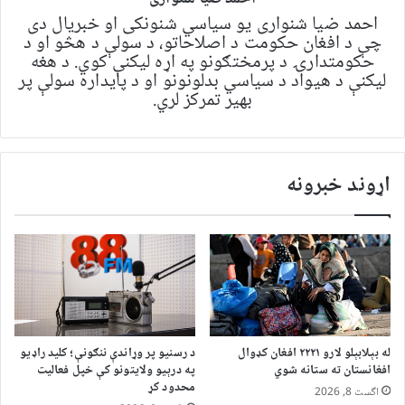
احمد ضیا شنواری یو سياسي شنونکی او خبریال دی
چې د افغان حکومت د اصلاحاتو، د سولې د هڅو او د
حکومتدارۍ د پرمختګونو په اړه لیکنې کوي. د هغه
لیکنې د هیواد د سیاسي بدلونونو او د پایداره سولې پر
بهیر تمرکز لري.
اړوند خبرونه
له بېلابېلو لارو ۲۲۲۱ افغان کډوال
د رسنیو پر وړاندې ننګونې؛ کلید راډیو
افغانستان ته ستانه شوي
په درېیو ولایتونو کې خپل فعالیت
محدود کړ
اگست 8, 2026