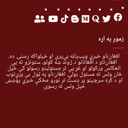
زموږ په اړه
افغان‌ناو خبري ویب‌پاڼه بې‌پرې او خپلواکه رسنۍ ده.
افغان‌ناو د افغانانو د ژوند ښه کولو، ستونزو ته یې
انعکاس ورکولو او غږ یې تر مسئولینو رسولو کې خپل
ځان ولس ته مسئول بولي. افغان‌ناو په ټول بې پرې‌توب
او د کره سرچینو پر بنسټ تر نورو مخکې خبري پوښښ
خپل ولس ته رسوي.