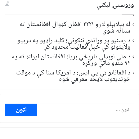
وروستۍ ليکنې
له بېلابېلو لارو ۲۲۲۱ افغان کډوال افغانستان ته
ستانه شوي
د رسنیو پر وړاندې ننګونې؛ کلید راډیو په درېیو
ولایتونو کې خپل فعالیت محدود کړ
د ملي لوبډلې تاریخي بریا؛ افغانستان ایرلنډ ته په
۹۲ منډو ماتې ورکړه
د افغانانو ټي پي ایس؛ د امریکا سنا کې د موقت
خونديتوب لایحه معرفي شوه
ددی
لپاره
لټون: