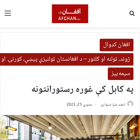
لټون
مین
افغان کډوال
ژوند، ټولنه او کلتور – د افغانستان ټولنیزې پیښې، کورنۍ او 
سیمه‌ییز
په کابل کې غوره رستورانتونه
احمد ضیا شنواری
جنوري 25, 2023