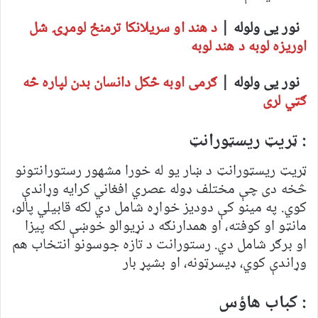
نور یی ولوله |
د هند او سریلانکا ترمنځ لومړۍ شل
اوریزه لوبه د هند لوبه
نور یی ولوله |
ګرمی اوبه څکل دانسان بدن لپاره څه
ګټي لری
: ټریټ ریسټورانټ
ټریټ ریسټورانټ د ښار یو له خورا مشهور رستورانتونو
څخه دی چې مختلف ډوله عصري افغاني کرایه وړاندې
کوي. په مینو کې دودیز خواړه شامل دي لکه قابیلي پالو،
مانټو او کوفته، او همدارنګه د نړیوالو خوښې لکه پیزا
او برګر شامل دي. رستورانت د تازه جوسونو انتخاب هم
وړاندې کوي، ډیسرټونه، او بشپړ بار
: کباب هاؤس