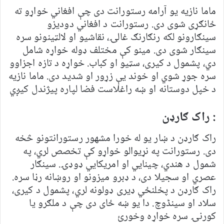
ماما نازیه یو آرامه رستورانت دی چې افغاني خواړو ته
ځانګړی شوی دی. رستورانت د افغاني دودیزو
سینګارونو لکه رنګارنګ غالۍ، نقاشیو او لالټینونو سره
سینګار شوی دی. مینو کې مختلف ډوله خواړه شامل
دي، پشمول د کیری، سټیو او کباب. خواړه د تازه اجزاوو
سره جوړ شوي او خوند یې زړور او شدید دی. ماما نازیه
د خپل دوستانه او ښه راغلاست فضا لپاره پیژندل کیږي
: راک ګارډن
راک ګارډن د ښار یو له خورا مشهور رستورانتونو څخه
دی. رستورانت په نړیوالو خواړو کې تخصص لري، په
شمول د هندي، چینایي او امریکایي ډوډۍ. سینګار
عصري او سجیلا دی، د ډبرو میزونو او روښانه رڼا سره.
راک ګارډن د پخلنځي ډیری ډولونه لري، پشمول د کیری،
سلاد او سینڈوچ. دا یو ښه ځای دی چې د ملګرو یا
کورنۍ سره خواړه وخورئ