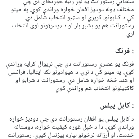
سلطاني رستورانت یو لوړ رتبه خوړنځای دی چې
مختلف ډوله دودیز افغان خواړه وړاندې کوي. په مینو
کې د کبابونو، کریري او سټیو انتخاب شامل دي.
رستورانت هم یو بشپړ بار او د ډیسرټونو لوی انتخاب
لري
: فرنګ
فرنګ یو عصري رستورانت دی چې نړیوال کرایه وړاندې
کوي. په مینو کې د نړۍ د هیوادونو لکه ایټالیا، فرانسې
او هند څخه خواړه شامل دي. رستورانت د شرابو او
کاکټیلونو انتخاب هم وړاندې کوي
: کابل پیلس
د کابل پیلس یو افغان رستورانت دی چې دودیز خواړه
وړاندې کوي. دا د خپل غوره کیفیت خواړه، دوستانه
خدمت، او ارزانه نرخونو لپاره پیژندل کیږي. رستورانت