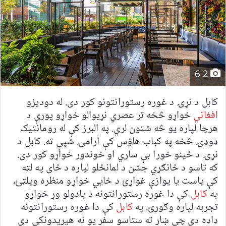
2 6
کابل د نړۍ د غوره رستورانتونو کور دی. له دودیزو
افغاني
خواړو څخه تر عصري نړیوالو خواړو پورې د
هرچا لپاره یو څه شتون لري. په البرز کې له رومانتيک
ډوډۍ څخه په کباب هاؤس کې آرامۍ شپې ته. کابل د
نړۍ د ځینو خورا بې ساري او خوندور خواړو کور دی.
که تاسو د ځانګړي جشن د لمانځلو لپاره د ځای په لټه
کې یاست یا یوازې غواړئ د ځایي خواړو منظره وپلټئ،
په
کابل
کې دا غوره رستورانتونه د یادولو وړ خواړو
تجربه لپاره وګورئ. په
کابل
کې دا غوره رستورانتونه
ډاډه دي چې ښار ته ستاسو سفر یو نه هیریدونکی دی