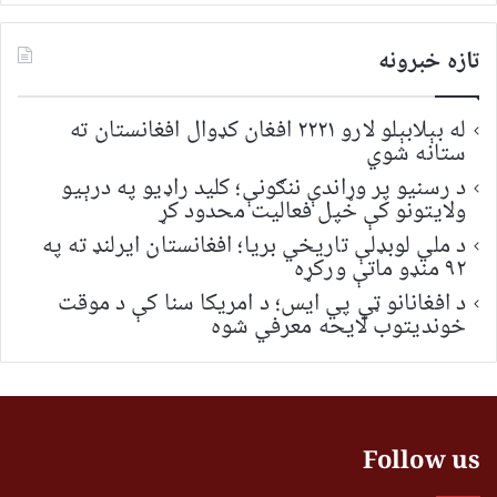
تازه خبرونه
له بېلابېلو لارو ۲۲۲۱ افغان کډوال افغانستان ته
ستانه شوي
د رسنیو پر وړاندې ننګونې؛ کلید راډیو په درېیو
ولایتونو کې خپل فعالیت محدود کړ
د ملي لوبډلې تاریخي بریا؛ افغانستان ایرلنډ ته په
۹۲ منډو ماتې ورکړه
د افغانانو ټي پي ایس؛ د امریکا سنا کې د موقت
خونديتوب لایحه معرفي شوه
Follow us