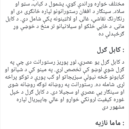
مختلف خواړه وړاندې کوي، پشمول د کباب، سټو او
سلاد. سینګار د افغان رستورانونو لپاره ځانګړی دی او
رنګارنګ نقاشي، غالۍ او لالټینونه پکې شامل دي. د کابل
ماڼۍ د ځايي خلکو او سيلانيانو تر منځ د خوښې وړ
ګرځېدلې ده
: کابل ګرل
د کابل ګرل یو عصري، لوړ پوړیز رستورانت دی چې په
ګرل شوي لوښو کې تخصص لري. په مینو کې د شیانو او
کبابونو څخه نیولې سبزیجاتو او کب پورې د توکو پراخه
لړۍ شامله ده. رستورانت په روښانه توګه روښانه شوی
او سینګار یې عصري او سجیلا دی. د کابل ګرل د خپل
غوره کیفیت لرونکي خواړو او عالي چاپیریال لپاره
مشهور دی
: ماما نازیه