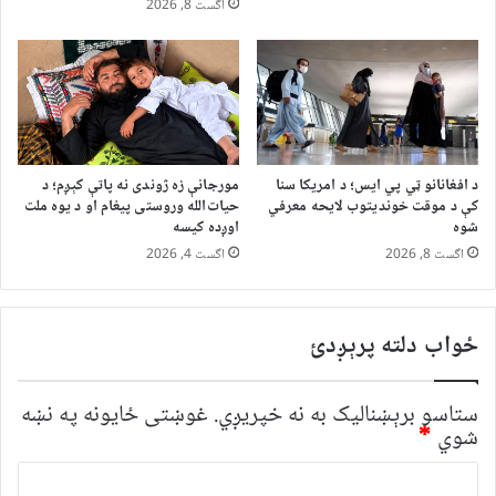
اگست 8, 2026
د افغانانو ټي پي ایس؛ د امریکا سنا
مورجانې زه ژوندی نه پاتې کېږم؛ د
کې د موقت خونديتوب لایحه معرفي
حیات‌الله وروستی پیغام او د یوه ملت
شوه
اوږده کیسه
اگست 8, 2026
اگست 4, 2026
ځواب دلته پرېږدئ
ستاسو برېښناليک به نه خپريږي.
غوښتى ځایونه په نښه
شوي
*
څ