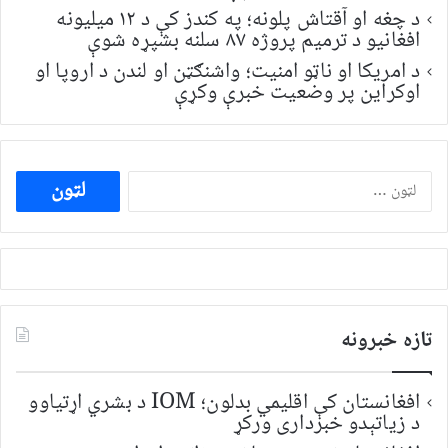
د چغه او آقتاش پلونه؛ په کندز کې د ۱۲ میلیونه
افغانیو د ترمیم پروژه ۸۷ سلنه بشپړه شوې
د امریکا او ناټو امنیت؛ واشنګټن او لندن د اروپا او
اوکراین پر وضعیت خبرې وکړې
ددی
لپاره
لټون:
تازه خبرونه
افغانستان کې اقلیمي بدلون؛ IOM د بشري اړتیاوو
د زیاتېدو خبرداری ورکړ