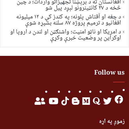
افغانستان ته د برېښنا تجهیزاتو واردات؛ د چین
څخه د ۲۷ کانټینرونو لېږد پیل شو
د چغه او آقتاش پلونه؛ په کندز کې د ۱۲ میلیونه
افغانیو د ترمیم پروژه ۸۷ سلنه بشپړه شوې
د امریکا او ناټو امنیت؛ واشنګټن او لندن د اروپا او
اوکراین پر وضعیت خبرې وکړې
Follow us
زموږ په اړه