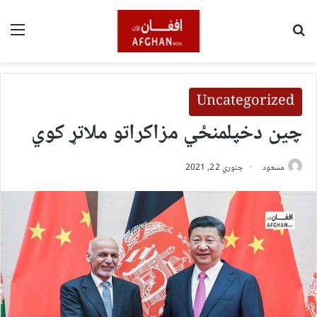
لټون
مین
Uncategorized
چین دخپلمنځي مزاکراتو ملاتړ کوي
مسعود
جنوري 22, 2021