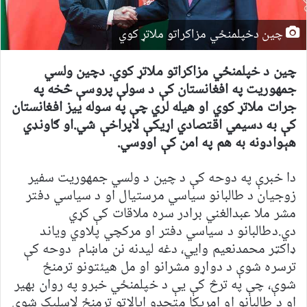
چین دخپلمنځي مزاکراتو ملاتړ کوي
چین د خپلمنځي مزاکراتو ملاتړ کوي. دچین ولسي
جمهوریت په افغانستان کې د سولې پروسې څخه په
جرات ملاتړ کوي او هیله لري چې په سوله ییز افغانستان
کې به دسیمي اقتصادي اړیکې لاپراخې شي.او ګاونډي
هېوادونه به هم په امن کې اووسي.
دا خبرې په دوحه کې د چین د ولسي جمهوریت سفیر
زوجیان د طالبانو سیاسي مرستیال او د سیاسي دفتر
مشر ملا عبدالغني برادر سره ملاقات کې کړي
دي.دطالبانو د سیاسي دفتر او مرکچي پلاوي ویاند
ډاکټر محمدنعیم وايي، دغه لیدنه نن ماښام دوحه کې
ترسره شوې د دواړو مشرانو او مل هیئتونو ترمنځ
شوې، چې په ترڅ کې یې د خپلمنځي خبرو په روان بهیر
او د طالبانو او امریکا متحدو ایالاتو ترمنځ لاسلیک شوي