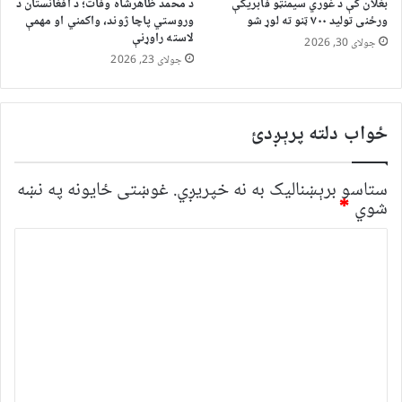
بغلان کې د غوري سیمنټو فابریکې
د محمد ظاهرشاه وفات؛ د افغانستان د
ورځنی تولید ۷۰۰ ټنو ته لوړ شو
وروستي پاچا ژوند، واکمني او مهمې
لاسته راوړنې
جولای 30, 2026
جولای 23, 2026
ځواب دلته پرېږدئ
ستاسو برېښناليک به نه خپريږي.
غوښتى ځایونه په نښه
شوي
*
څ
ر
گ
ن
د
و