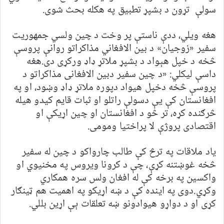
سولې تړون د بشپړ تطبیق په هکله بحث شوی.
هغه ویلي، ددې ناستې پر وخت د چین ولسي جمهوریت
سفیر «زوجیان» د بین الافغاني مذاکراتو روانې پروسې
څخه د خپل هېواد د بشپړ ملاتړ ډاډ ورکړی دی.هغه
داسې لیکلي: «د چین سفیر دبین الافغانی مذاکراتو د
پروسې څخه دخپل هیواد دپوره ملاتړ ډاډ وښود، او په
افغانستان کې يې دسولې راتلو او ثبات قایم کيدو هيله
څرګنده کړه، تر څو د افغانستان او چين اړیکې او
اقتصادی پروژې لا پراختیا ومومی.
یاد ملاقات په ترڅ کې طالب چارواکو د چین له سفیر
څخه غوښتنه کړې، چې د کرونا ویروس په مخنیوي او
واکسین په برخه کې له افغان ولس سره همکاري
وکړي.دوی په اینده کې د ښه اړیکو په اهمیت هم ټينګار
کړی او د دواړو هیوادونو ښه تعلقات ېې اړین بللي.