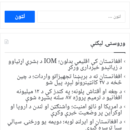
ددی
لپاره
لټون:
وروستۍ ليکنې
افغانستان کې اقلیمي بدلون؛ IOM د بشري اړتیاوو
د زیاتېدو خبرداری ورکړ
افغانستان ته د برېښنا تجهیزاتو واردات؛ د چین
څخه د ۲۷ کانټینرونو لېږد پیل شو
د چغه او آقتاش پلونه؛ په کندز کې د ۱۲ میلیونه
افغانیو د ترمیم پروژه ۸۷ سلنه بشپړه شوې
د امریکا او ناټو امنیت؛ واشنګټن او لندن د اروپا او
اوکراین پر وضعیت خبرې وکړې
د افغانستان او ایرلنډ لوبه؛ دویمه یو ورځنۍ سیالي
سبا ترسره کېږي