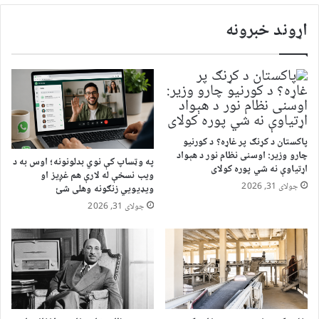
اړوند خبرونه
پاکستان د کړنګ پر غاړه؟ د کورنیو
چارو وزیر: اوسنی نظام نور د هېواد
په وټساپ کې نوي بدلونونه؛ اوس به د
اړتیاوې نه شي پوره کولای
ویب نسخې له لارې هم غږیز او
جولای 31, 2026
ویډیويي زنګونه وهلی شئ
جولای 31, 2026