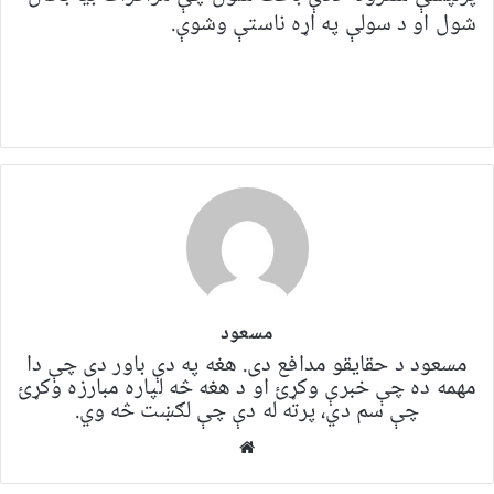
شول او د سولې په اړه ناستې وشوې.
مسعود
مسعود د حقایقو مدافع دی. هغه په ​​​​دې باور دی چې دا
مهمه ده چې خبرې وکړئ او د هغه څه لپاره مبارزه وکړئ
چې سم دي، پرته له دې چې لګښت څه وي.
Website