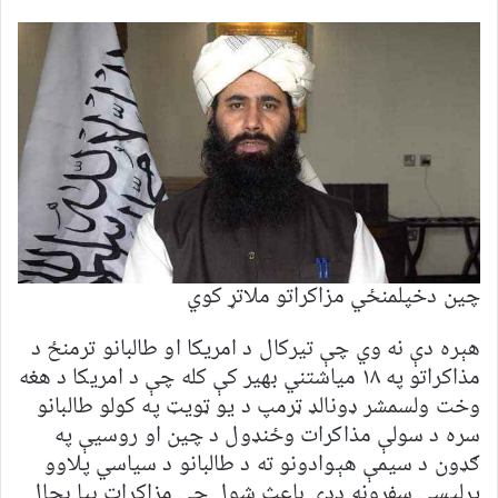
چین دخپلمنځي مزاکراتو ملاتړ کوي
هېره دې نه وي چې تیرکال د امریکا او طالبانو ترمنځ د
مذاکراتو په ۱۸ میاشتني بهیر کې کله چې د امریکا د هغه
وخت ولسمشر ډونالډ ټرمپ د یو ټویټ په کولو طالبانو
سره د سولې مذاکرات وځنډول د چین او روسیې په
ګډون د سیمې هېوادونو ته د طالبانو د سیاسي پلاوو
پرلپسې سفرونه ددې باعث شول چې مزاکرات بیا بحال