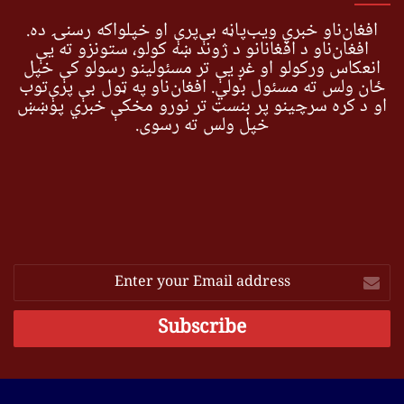
افغان‌ناو خبري ویب‌پاڼه بې‌پرې او خپلواکه رسنۍ ده.
افغان‌ناو د افغانانو د ژوند ښه کولو، ستونزو ته یې
انعکاس ورکولو او غږ یې تر مسئولینو رسولو کې خپل
ځان ولس ته مسئول بولي. افغان‌ناو په ټول بې پرې‌توب
او د کره سرچینو پر بنسټ تر نورو مخکې خبري پوښښ
خپل ولس ته رسوي.
Enter
your
Email
address