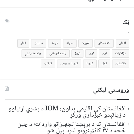
ټک
افغان
افغانستان
امریکا
سوله
سیمه
طالبان
قطر
مزاکرات
نړی
نړۍ
نیوز
ولسمشر غني
ولسمشرغني
پاکستان
کابل
کرونا
کرونا ویروس
کرکټ
وروستۍ ليکنې
افغانستان کې اقلیمي بدلون؛ IOM د بشري اړتیاوو
د زیاتېدو خبرداری ورکړ
افغانستان ته د برېښنا تجهیزاتو واردات؛ د چین
څخه د ۲۷ کانټینرونو لېږد پیل شو