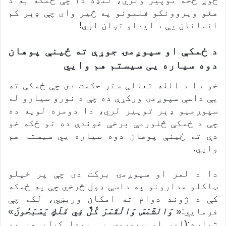
هغو ویروونکو فلمونو په څیر وای چې ډېر کم
انسانان یې د لیدلو توان لري!
د ځمکې او سپوږمۍ جوړې ته ځینې پوهان
دوه سیاره یی سیستم هم وایي
خو دا د الله تعالی ستر حکمت دی چې ځمکې ته
یې داسې سپوږمۍ ورکړې ده چې د نورو سیارو له
سپوږمیو ډېر توپیر لري، دا دومره لویه ده
چې د ځمکې څلورمې برخې غوندې ده نو ځکه خو
دې ته ځینې پوهان دوه سیاره یي سیستم هم
وایي.
دا د لمر او سپوږمۍ برکت دی چې پر خپلو
ټاکلو مدارونو په داسې ډول څرخي چې په ځمکه
کې د ژوند دوام ته امکان وربښي، لکه چې
فرمایي:«
وَالشَّمْسَ وَالْقَمَرَ كُلٌّ فِي فَلَكٍ يَسْبَحُونَ
»
ژباړه:(لمر او سپوږمۍ یې پیدا کړل، هر یو