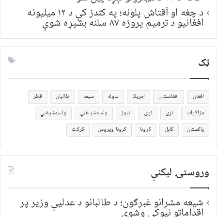
د چغه او آقتاش پلونه؛ په کندز کې د ۱۲ میلیونه
افغانیو د ترمیم پروژه ۸۷ سلنه بشپړه شوې
ټک
افغان
افغانستان
امریکا
سوله
سیمه
طالبان
قطر
مزاکرات
نړی
نړۍ
نیوز
ولسمشر غني
ولسمشرغني
پاکستان
کابل
کرونا
کرونا ویروس
کرکټ
وروستۍ ليکنې
شیعه مشرانو غبرګون؛ د طالبانو د عدلیې وزیر پر
اقداماتو نیوکې وشوې