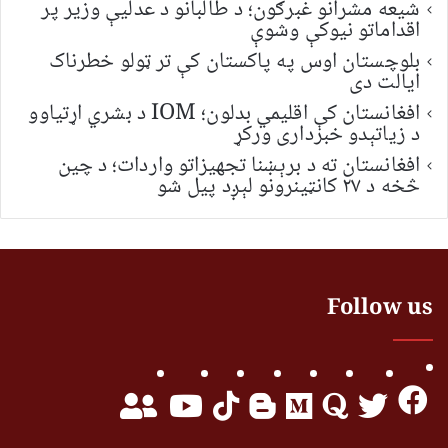
شیعه مشرانو غبرګون؛ د طالبانو د عدلیې وزیر پر
اقداماتو نیوکې وشوې
بلوچستان اوس په پاکستان کې تر ټولو خطرناک
ایالت دی
افغانستان کې اقلیمي بدلون؛ IOM د بشري اړتیاوو
د زیاتېدو خبرداری ورکړ
افغانستان ته د برېښنا تجهیزاتو واردات؛ د چین
څخه د ۲۷ کانټینرونو لېږد پیل شو
Follow us