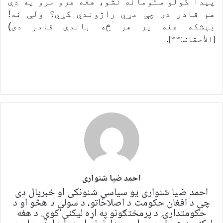
پيدا کولو ستومانه نشو، هغه هرو مرو په دې
هم قادر دی چې مړي راژوندي کړي؟ ولې نه!
بېشکه هغه پر هر څه باندې قادر دی)
.
[الأحقاف:۳۳]
احمد ضیا شنواری
احمد ضیا شنواری یو سياسي شنونکی او خبریال دی
چې د افغان حکومت د اصلاحاتو، د سولې د هڅو او د
حکومتدارۍ د پرمختګونو په اړه لیکنې کوي. د هغه