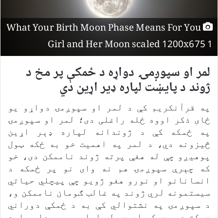
What Your Birth Moon Phase Means For You
Girl and Her Moon scaled 1200x675 1
لمر او سپوږمۍ دواړه د ځمکې پر مخ د
ژوند د پایښت لپاره ډیر اړین دي
په قرآنکریم کې د لمر او سپوږمۍ دواړو یو
ځای ذکر اووه ځله راغلی دی؛ لمر او سپوږمۍ
په ځمکه کې د ژوندانه لپاره ډېر اړین
څیزونه دي، د لمر په اهمیت خو به ځکه ټول
پوهیږو چې له هغې پرته ژوند ناممکن دی، خو
که چېرې سپوږمۍ هم نه وای نو پر ځمکه د
انسانانو او نورو هغو ژویو چې پیچلي حیاتي
سیستمونه لري ژوند په غالب ګومان ناممکن و،
د سپوږمۍ په نشتوالي کې به د ځمکې دوراني
حرکت ډېر چټک وای چې له امله به یې دا سیاره