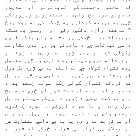
له سختو وحشتناکو توپانونو او شدیدو
بادونو سره مخ وای، د سمندرونو وېروونکې
څپې به پورته کیدلی، په ځمکه کې به یوه ورځ
۴ ساعته وای، دنګې ونې او اوسني ښایسته
موجودات به د ځمکې پر مخ نه وای بلکه لنډي
داسې نباتات چې د بادونو پر وړاندې مقاومت
وکولی شي او ټیټ ژوي به وای، د ژوندیو
موجوداتو حیوي سیستم به د اوس په څیر معمول
وده نشوای کولای چې له امله به یې ژوي بل ډول
او بدشکله وای، ژویو به د اوس په څیر یو بل
ته غږونه نشوای کولی ځکه ټوله ځمکه به د
بادونو له امله له سخت شور او ځوږ سره مخ
وای نو کیدای شي د ژویو د اړیکو سیستم یا بل
ډول وای او یا هم د غږونو د لېږد ځانګړی
سیستم وای چې د ژویو غږونه به ټول زیر وای
او بم غږ به نه وای، یا به یې داسې متفاوت غږ
درلودلای چې کولی یې شول د ځمکې له شور او
ځوږ څخه توپیر ولري، لنډه دا چې ځمکه به د