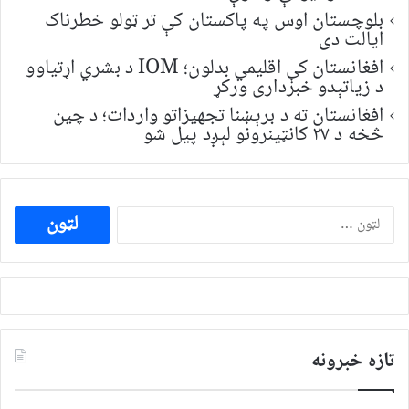
بلوچستان اوس په پاکستان کې تر ټولو خطرناک
ایالت دی
افغانستان کې اقلیمي بدلون؛ IOM د بشري اړتیاوو
د زیاتېدو خبرداری ورکړ
افغانستان ته د برېښنا تجهیزاتو واردات؛ د چین
څخه د ۲۷ کانټینرونو لېږد پیل شو
ددی
لپاره
لټون:
تازه خبرونه