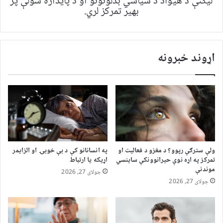
لیکنې د هیواد د سیاسي بدلونونو او د پایداره سولې پر
بهیر تمرکز لري.
اړوند خبرونه
ولې سترګې رپوو؟ د مغزو د فعالیت او
په انسانانو کې د بې خوبۍ او الزایمر
تمرکز په اړه نوې حیرانوونکې ساینسي
اړیکه یا ارتباط
موندنې
جولای 27, 2026
جولای 27, 2026