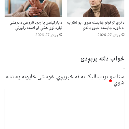
د نړۍ تر ټولو ښایسته سړي: یو نظر په
د پارکینسن یا رېږد ناروغي د درملنې
۱۰ غوره ښایسته څېرو باندې
لپاره نوې هڅې او لاسته راوړنې
جولای 27, 2026
جولای 27, 2026
ځواب دلته پرېږدئ
ستاسو برېښناليک به نه خپريږي.
غوښتى ځایونه په نښه
شوي
*
څ
ر
گ
ن
د