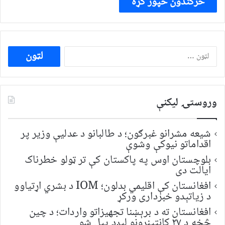
ددی
لپاره
لټون:
وروستۍ ليکنې
شیعه مشرانو غبرګون؛ د طالبانو د عدلیې وزیر پر
اقداماتو نیوکې وشوې
بلوچستان اوس په پاکستان کې تر ټولو خطرناک
ایالت دی
افغانستان کې اقلیمي بدلون؛ IOM د بشري اړتیاوو
د زیاتېدو خبرداری ورکړ
افغانستان ته د برېښنا تجهیزاتو واردات؛ د چین
څخه د ۲۷ کانټینرونو لېږد پیل شو