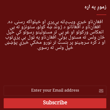
زموږ په اړه
افغان‌ناو خبري ویب‌پاڼه بې‌پرې او خپلواکه رسنۍ ده.
افغان‌ناو د افغانانو د ژوند ښه کولو، ستونزو ته یې
انعکاس ورکولو او غږ یې تر مسئولینو رسولو کې خپل
ځان ولس ته مسئول بولي. افغان‌ناو په ټول بې پرې‌توب
او د کره سرچینو پر بنسټ تر نورو مخکې خبري پوښښ
خپل ولس ته رسوي.
Enter
your
Email
address