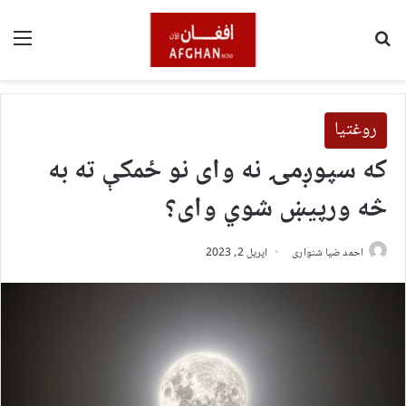
لټون
مین
روغتیا
که سپوږمۍ نه وای نو ځمکې ته به
څه ورپیښ شوي وای؟
احمد ضیا شنواری
اپریل 2, 2023