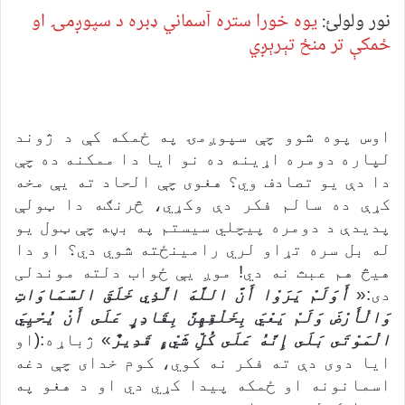
نور ولولئ:
يوه خورا ستره آسماني ډبره د سپوږمۍ او
ځمکې تر منځ تېرېږي
اوس پوه شوو چې سپوږمۍ په ځمکه کې د ژوند
لپاره دومره اړینه ده نو ایا دا ممکنه ده چې
دا دې یو تصادف وي؟ هغوی چې الحاد ته یې مخه
کړې ده سالم فکر دې وکړي، څرنګه دا ټولې
پدیدې د دومره پیچلي سیستم په بڼه چې ټول یو
له بل سره تړاو لري رامینځته شوي دي؟ او دا
هیڅ هم عبث نه دي! موږ یې ځواب دلته موندلی
دی:«
أَوَلَمْ يَرَوْا أَنَّ اللَّهَ الَّذِي خَلَقَ السَّمَاوَاتِ
وَالْأَرْضَ وَلَمْ يَعْيَ بِخَلْقِهِنَّ بِقَادِرٍ عَلَى أَنْ يُحْيِيَ
الْمَوْتَى بَلَى إِنَّهُ عَلَى كُلِّ شَيْءٍ قَدِيرٌ
» ژباړه:(او
ایا دوی دې ته فکر نه کوي، کوم خدای چې دغه
اسمانونه او ځمکه پیدا کړي دي او د هغو په