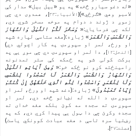
«له دغو سیارو څخه» په یو «بېل بېل» مدار کې
لامبو وهي «ګرځي»)
، همدوی دي چې
[الأنبیاء:۳۳]
زموږ د ژوند د دوام په موخه مسخر شوي دي،
لکه چې فرماياي:«
وَسَخَّرَ لَكُمُ اللَّيْلَ وَالنَّهَارَ
وَالشَّمْسَ وَالْقَمَرَ
» ژباړه:(هغه ستاسې لپاره شپه
او ورځ، لمر او سپوږمۍ په کار اچولي دي)
، دا لمر او سپوږمۍ دي چې موږ یې په
[النحل:۱۲]
برکت کولی شو په ځمکه کې ستر تمدنونه
رامینځته کړو نو ځکه خو:«
وَمِنْ آَيَاتِهِ اللَّيْلُ
وَالنَّهَارُ وَالشَّمْسُ وَالْقَمَرُ لَا تَسْجُدُوا لِلشَّمْسِ
وَلَا لِلْقَمَرِ وَاسْجُدُوا لِلَّهِ الَّذِي خَلَقَهُنَّ إِنْ كُنْتُمْ
إِيَّاهُ تَعْبُدُونَ
» ژباړه:(دغه شپه او ورځ، لمر او
سپوږمۍ د الله له نښانو څخه دي، لمر او
سپوږمۍ ته سجده مه کوئ بلکه هغه خدای ته
سجده وکړئ چې دا ټول یې پيدا کړي دي، که په
رښتیا سره تاسې د هغه عبادت کوونکي یاست)
.
[فصلت:۳۷]