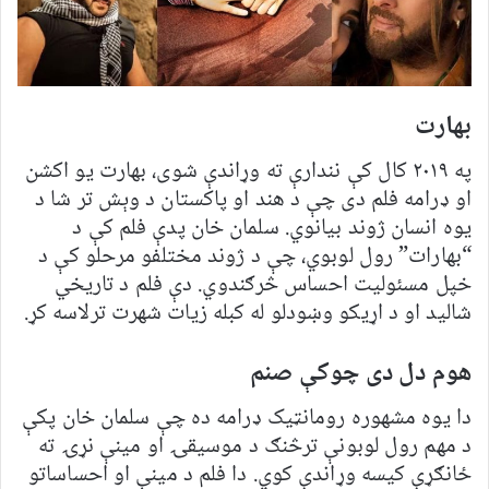
بهارت
په ۲۰۱۹ کال کې نندارې ته وړاندې شوی، بهارت یو اکشن
او ډرامه فلم دی چې د هند او پاکستان د وېش تر شا د
یوه انسان ژوند بیانوي. سلمان خان پدې فلم کې د
“بهارات” رول لوبوي، چې د ژوند مختلفو مرحلو کې د
خپل مسئولیت احساس څرګندوي. دې فلم د تاریخي
شالید او د اړیکو وښودلو له کبله زیات شهرت ترلاسه کړ.
هوم دل دی چوکې صنم
دا یوه مشهوره رومانټیک ډرامه ده چې سلمان خان پکې
د مهم رول لوبونې ترڅنګ د موسیقۍ او مینې نړۍ ته
ځانګړې کیسه وړاندې کوي. دا فلم د مینې او احساساتو