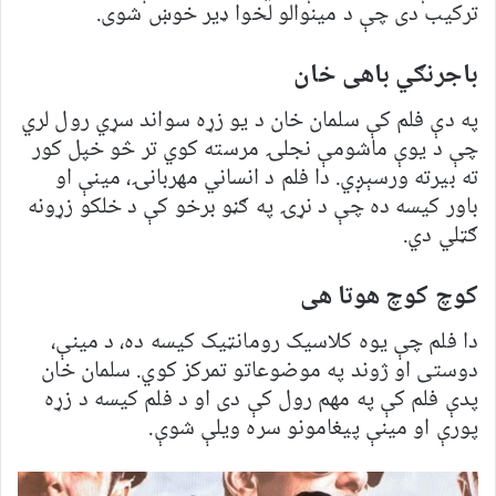
ترکیب دی چې د مینوالو لخوا ډیر خوښ شوی.
باجرنګي باهی خان
په دې فلم کې سلمان خان د یو زړه سواند سړي رول لري
چې د یوې ماشومې نجلۍ مرسته کوي تر څو خپل کور
ته بیرته ورسېږي. دا فلم د انساني مهربانۍ، مینې او
باور کیسه ده چې د نړۍ په ګڼو برخو کې د خلکو زړونه
ګټلي دي.
کوچ کوچ هوتا هی
دا فلم چې یوه کلاسیک رومانټیک کیسه ده، د مینې،
دوستی او ژوند په موضوعاتو تمرکز کوي. سلمان خان
پدې فلم کې په مهم رول کې دی او د فلم کیسه د زړه
پورې او مینې پیغامونو سره ویلې شوې.