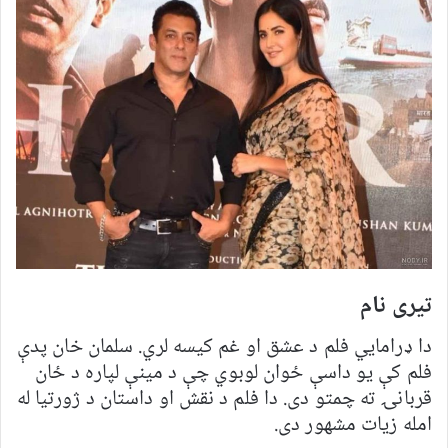
تیری نام
دا ډرامایي فلم د عشق او غم کیسه لري. سلمان خان پدې
فلم کې یو داسې ځوان لوبوي چې د مینې لپاره د ځان
قربانۍ ته چمتو دی. دا فلم د نقش او داستان د ژورتیا له
امله زیات مشهور دی.