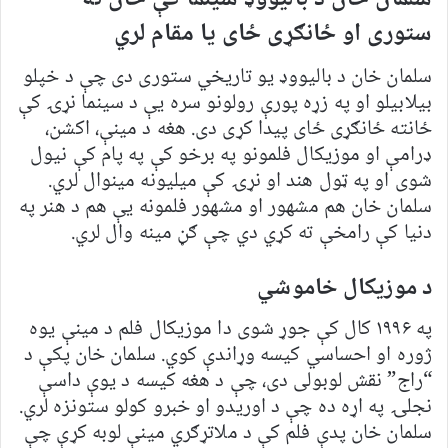
ستوری او ځانګړی ځای یا مقام لري
سلمان خان د بالیووډ یو تاریخي ستوری دی چې د خپلو
بیلابیلو او په زړه پورې رولونو سره یې د سینما نړۍ کې
ځانته ځانګړی ځای پیدا کړی دی. هغه د مینې، اکشن،
ډرامې او موزیکال فلمونو په برخو کې په پام کې نیول
شوی او په ټول هند او نړۍ کې میلیونه مینوال لري.
سلمان خان هم مشهور او مشهور فلمونه یې هم د هنر په
دنیا کې رامخې ته کړي دي چې ګڼ مینه وال لري.
د موزیکال خاموشي
په ۱۹۹۶ کال کې جوړ شوی دا موزیکال فلم د مینې یوه
ژوره او احساسي کیسه وړاندې کوي. سلمان خان پکې د
“راج” نقش لوبولی دی، چې د هغه کیسه د یوې داسې
نجلۍ په اړه ده چې د اوریدو او خبرو کولو ستونزه لري.
سلمان خان پدې فلم کې د ملاتړګري مینې لوبه کړې چې