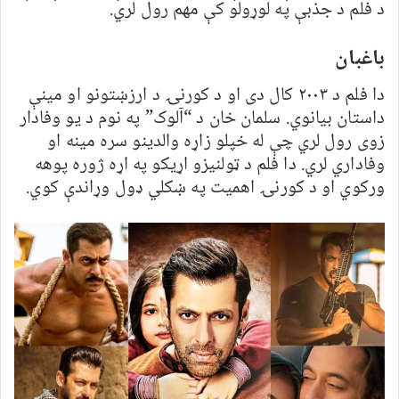
د فلم د جذبې په لوړولو کې مهم رول لري.
باغبان
دا فلم د ۲۰۰۳ کال دی او د کورنۍ د ارزښتونو او مینې
داستان بیانوي. سلمان خان د “آلوک” په نوم د یو وفادار
زوی رول لري چې له خپلو زاړه والدینو سره مینه او
وفاداري لري. دا فلم د ټولنیزو اړیکو په اړه ژوره پوهه
ورکوي او د کورنۍ اهمیت په ښکلي ډول وړاندې کوي.