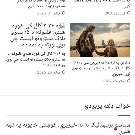
کرایه؛ خلک تر ۷۰۰ ډالرو عاید ترلاسه
نوم د ږیرې او حجاب پر وړاندې
کوي
محدودیتونه سخت کړي
اگست 2, 2026
جولای 31, 2026
په ۲۰۲۶ کال کې غوره هندي فلمونه؛ د
۱۵ سترو بلاک بسټرونو لیست چې نړۍ
د کابل په اړه ډرامه؛ بي‌بي‌سي د ۲۰۲۱
ورته په تمه ده
کال د افغانستان د پېښو پر بنسټ نوې
جولای 25, 2026
لړۍ خپروي
جولای 25, 2026
ځواب دلته پرېږدئ
ستاسو برېښناليک به نه خپريږي.
غوښتى ځایونه په نښه
شوي
*