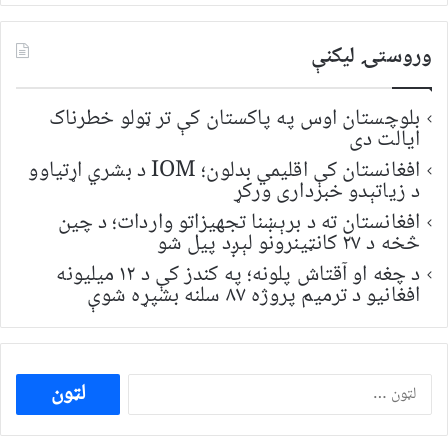
وروستۍ ليکنې
بلوچستان اوس په پاکستان کې تر ټولو خطرناک
ایالت دی
افغانستان کې اقلیمي بدلون؛ IOM د بشري اړتیاوو
د زیاتېدو خبرداری ورکړ
افغانستان ته د برېښنا تجهیزاتو واردات؛ د چین
څخه د ۲۷ کانټینرونو لېږد پیل شو
د چغه او آقتاش پلونه؛ په کندز کې د ۱۲ میلیونه
افغانیو د ترمیم پروژه ۸۷ سلنه بشپړه شوې
ددی
لپاره
لټون: