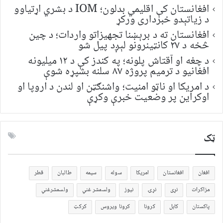
افغانستان کې اقلیمي بدلون؛ IOM د بشري اړتیاوو
د زیاتېدو خبرداری ورکړ
افغانستان ته د برېښنا تجهیزاتو واردات؛ د چین
څخه د ۲۷ کانټینرونو لېږد پیل شو
د چغه او آقتاش پلونه؛ په کندز کې د ۱۲ میلیونه
افغانیو د ترمیم پروژه ۸۷ سلنه بشپړه شوې
د امریکا او ناټو امنیت؛ واشنګټن او لندن د اروپا او
اوکراین پر وضعیت خبرې وکړې
ټک
افغان
افغانستان
امریکا
سوله
سیمه
طالبان
قطر
مزاکرات
نړی
نړۍ
نیوز
ولسمشر غني
ولسمشرغني
پاکستان
کابل
کرونا
کرونا ویروس
کرکټ