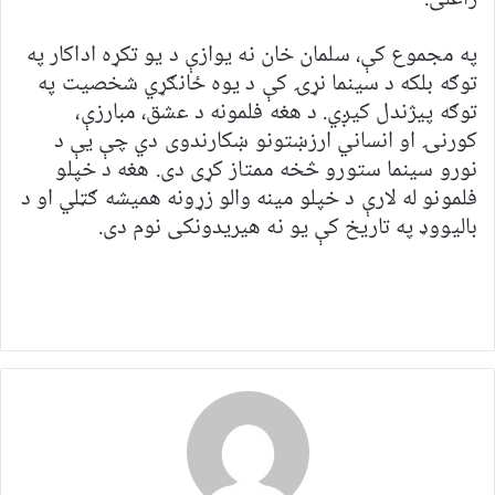
په مجموع کې، سلمان خان نه یوازې د یو تکړه اداکار په
توګه بلکه د سینما نړۍ کې د یوه ځانګړي شخصیت په
توګه پیژندل کیږي. د هغه فلمونه د عشق، مبارزې،
کورنۍ او انساني ارزښتونو ښکارندوی دي چې یې د
نورو سینما ستورو څخه ممتاز کړی دی. هغه د خپلو
فلمونو له لارې د خپلو مینه والو زړونه همیشه ګټلي او د
بالیووډ په تاریخ کې یو نه هیریدونکی نوم دی.