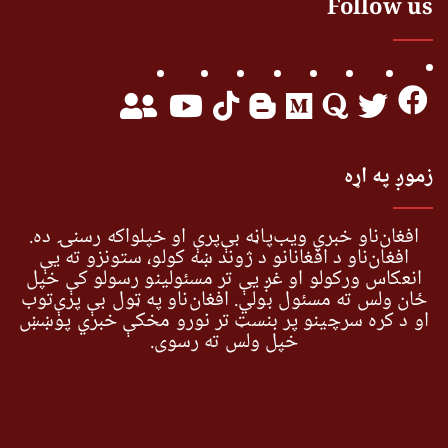
Follow us
زموږ په اړه
افغان‌ناو خبري ویب‌پاڼه بې‌پرې او خپلواکه رسنۍ ده.
افغان‌ناو د افغانانو د ژوند ښه کولو، ستونزو ته یې
انعکاس ورکولو او غږ یې تر مسئولینو رسولو کې خپل
ځان ولس ته مسئول بولي. افغان‌ناو په ټول بې پرې‌توب
او د کره سرچینو پر بنسټ تر نورو مخکې خبري پوښښ
خپل ولس ته رسوي.