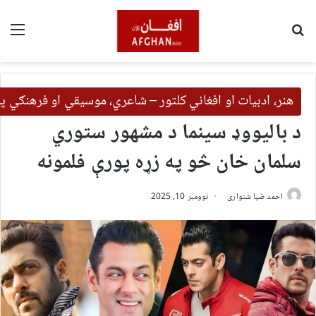
لټون
مین
هنر، ادبیات او افغاني کلتور – شاعري، موسیقي او فرهنګي 
د بالیووډ سینما د مشهور ستوري
سلمان خان څو په زړه پورې فلمونه
احمد ضیا شنواری
نوومبر 10, 2025