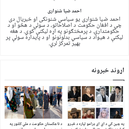
احمد ضیا شنواری
احمد ضیا شنواری یو سياسي شنونکی او خبریال دی
چې د افغان حکومت د اصلاحاتو، د سولې د هڅو او د
حکومتدارۍ د پرمختګونو په اړه لیکنې کوي. د هغه
لیکنې د هیواد د سیاسي بدلونونو او د پایداره سولې پر
بهیر تمرکز لري.
اړوند خبرونه
په چین کې د اې ای ډرامو لپاره د څېرو
د تاجکستان حکومت د ملي کلتور په