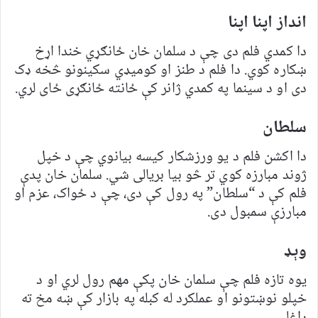
انداز اپنا اپنا
دا کمدي فلم دی چې د سلمان خان ځانګړي خندا اړخ
ښکاره کوي. دا فلم د طنز او کومیډي سکینونو څخه ډک
دی او د سینما په کمدي ژانر کې ځانته ځانګړی ځای لري.
سلطان
دا اکشن فلم د يو ورزشکار کیسه بیانوي چې د خپل
ژوند مبارزه کوي تر څو بیا بریالی شي. سلمان خان پدې
فلم کې د “سلطان” په رول کې دی، چې د ځواک، عزم او
مبارزې سمبول دی.
وېډ
یوه تازه فلم چې سلمان خان پکې مهم رول لري او د
خپلو نوښتونو او عملکرد له کبله په بازار کې ښه مخ ته
راغلی.