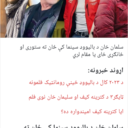
سلمان خان د بالیووډ سینما کې ځان ته ستوری او
ځانګړی ځای یا مقام لري
اړوند خبرونه:
د ۲۰۲۳ کال د بالیووډ ځینې رومانټیک فلمونه
ټایګر۳ د کترینه کیف او سلیمان خان نوی فلم
ایا کترینه کیف امیندواره ده؟
سلمان خان د بالیووډ سینما کې ځان ته