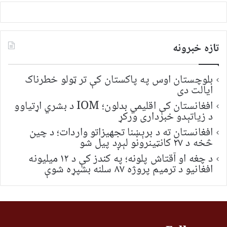
تازه خبرونه
بلوچستان اوس په پاکستان کې تر ټولو خطرناک
ایالت دی
افغانستان کې اقلیمي بدلون؛ IOM د بشري اړتیاوو
د زیاتېدو خبرداری ورکړ
افغانستان ته د برېښنا تجهیزاتو واردات؛ د چین
څخه د ۲۷ کانټینرونو لېږد پیل شو
د چغه او آقتاش پلونه؛ په کندز کې د ۱۲ میلیونه
افغانیو د ترمیم پروژه ۸۷ سلنه بشپړه شوې